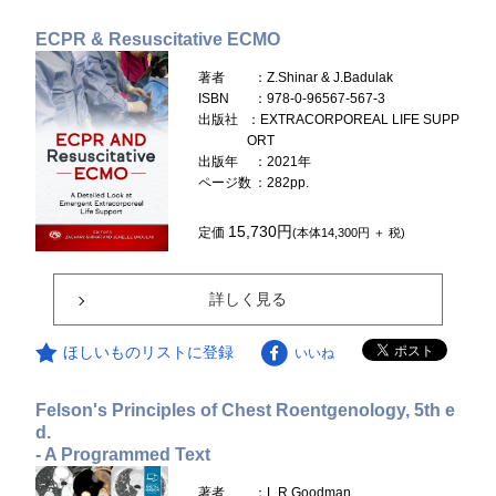
ECPR & Resuscitative ECMO
著者
：Z.Shinar & J.Badulak
ISBN
：978-0-96567-567-3
出版社
：EXTRACORPOREAL LIFE SUPP
ORT
出版年
：2021年
ページ数
：282pp.
15,730円
定価
(本体14,300円 ＋ 税)
詳しく見る
ほしいものリストに登録
いいね
Felson's Principles of Chest Roentgenology, 5th e
d.
- A Programmed Text
著者
：L.R.Goodman