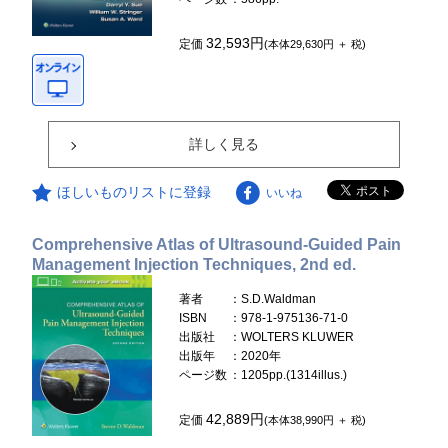
32,593円
定価
(本体29,630円 ＋ 税)
詳しく見る
ほしいものリストに登録
いいね
Comprehensive Atlas of Ultrasound-Guided Pain
Management Injection Techniques, 2nd ed.
著者
：S.D.Waldman
ISBN
：978-1-975136-71-0
出版社
：WOLTERS KLUWER
出版年
：2020年
ページ数
：1205pp.(1314illus.)
42,889円
定価
(本体38,990円 ＋ 税)