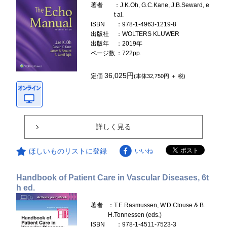
著者
：J.K.Oh, G.C.Kane, J.B.Seward, e
t al.
ISBN
：978-1-4963-1219-8
出版社
：WOLTERS KLUWER
出版年
：2019年
ページ数
：722pp.
36,025円
定価
(本体32,750円 ＋ 税)
詳しく見る
ほしいものリストに登録
いいね
Handbook of Patient Care in Vascular Diseases, 6t
h ed.
著者
：T.E.Rasmussen, W.D.Clouse & B.
H.Tonnessen (eds.)
ISBN
：978-1-4511-7523-3