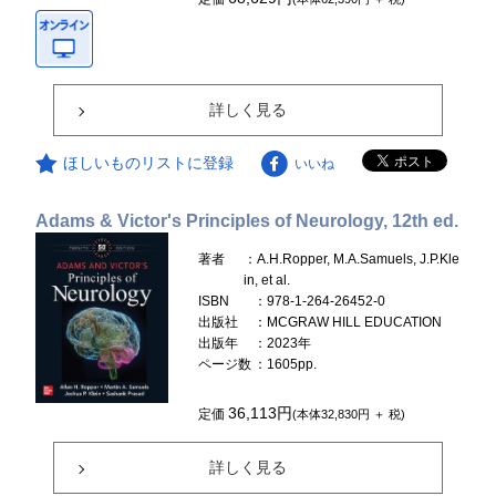
詳しく見る
ほしいものリストに登録
いいね
Adams & Victor's Principles of Neurology, 12th ed.
著者
：A.H.Ropper, M.A.Samuels, J.P.Kle
in, et al.
ISBN
：978-1-264-26452-0
出版社
：MCGRAW HILL EDUCATION
出版年
：2023年
ページ数
：1605pp.
36,113円
定価
(本体32,830円 ＋ 税)
詳しく見る