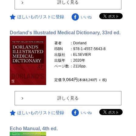
詳しく見る
ほしいものリストに登録
いいね
Dorland's Illustrated Medical Dictionary, 33rd ed.
著者
：Dorland
ISBN
：978-1-4557-5643-8
出版社
：ELSEVIER
出版年
：2020年
ページ数
：2116pp.
9,064円
定価
(本体8,240円 ＋ 税)
詳しく見る
ほしいものリストに登録
いいね
Echo Manual, 4th ed.