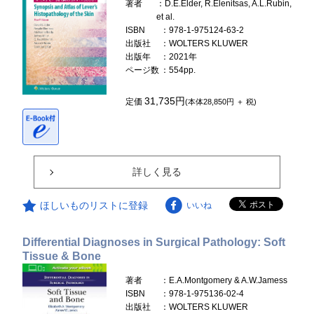
著者
：D.E.Elder, R.Elenitsas, A.L.Rubin,
et al.
ISBN
：978-1-975124-63-2
出版社
：WOLTERS KLUWER
出版年
：2021年
ページ数
：554pp.
31,735円
定価
(本体28,850円 ＋ 税)
詳しく見る
ほしいものリストに登録
いいね
Differential Diagnoses in Surgical Pathology: Soft
Tissue & Bone
著者
：E.A.Montgomery & A.W.Jamess
ISBN
：978-1-975136-02-4
出版社
：WOLTERS KLUWER