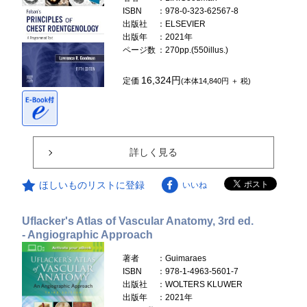
ISBN
：978-0-323-62567-8
出版社
：ELSEVIER
出版年
：2021年
ページ数
：270pp.(550illus.)
16,324円
定価
(本体14,840円 ＋ 税)
詳しく見る
ほしいものリストに登録
いいね
Uflacker's Atlas of Vascular Anatomy, 3rd ed.
- Angiographic Approach
著者
：Guimaraes
ISBN
：978-1-4963-5601-7
出版社
：WOLTERS KLUWER
出版年
：2021年