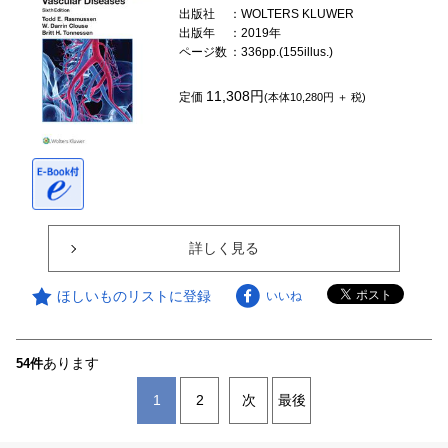
出版社
：WOLTERS KLUWER
出版年
：2019年
ページ数
：336pp.(155illus.)
11,308円
定価
(本体10,280円 ＋ 税)
詳しく見る
ほしいものリストに登録
いいね
あります
54件
1
2
次
最後