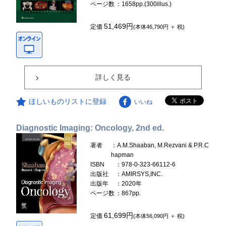
ページ数
：1658pp.(300illus.)
51,469円
定価
(本体46,790円 ＋ 税)
詳しく見る
ほしいものリストに登録
いいね
Diagnostic Imaging: Oncology, 2nd ed.
著者
：A.M.Shaaban, M.Rezvani & P.R.C
hapman
ISBN
：978-0-323-66112-6
出版社
：AMIRSYS,INC.
出版年
：2020年
ページ数
：867pp.
61,699円
定価
(本体56,090円 ＋ 税)