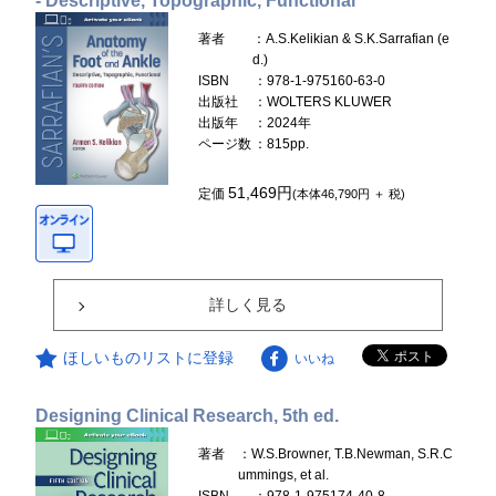
- Descriptive, Topographic, Functional
著者
：A.S.Kelikian & S.K.Sarrafian (e
d.)
ISBN
：978-1-975160-63-0
出版社
：WOLTERS KLUWER
出版年
：2024年
ページ数
：815pp.
51,469円
定価
(本体46,790円 ＋ 税)
詳しく見る
ほしいものリストに登録
いいね
Designing Clinical Research, 5th ed.
著者
：W.S.Browner, T.B.Newman, S.R.C
ummings, et al.