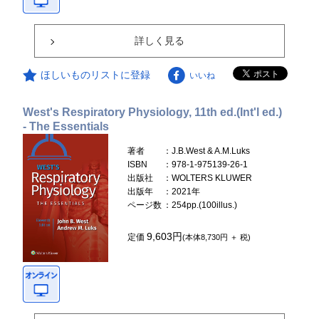
詳しく見る
ほしいものリストに登録
いいね
West's Respiratory Physiology, 11th ed.(Int'l ed.)
- The Essentials
著者
：J.B.West & A.M.Luks
ISBN
：978-1-975139-26-1
出版社
：WOLTERS KLUWER
出版年
：2021年
ページ数
：254pp.(100illus.)
9,603円
定価
(本体8,730円 ＋ 税)