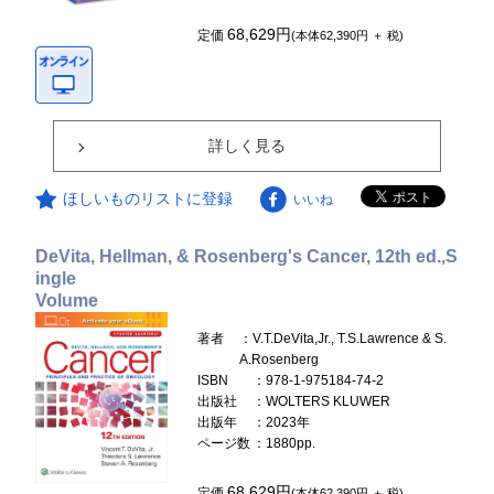
68,629円
定価
(本体62,390円 ＋ 税)
詳しく見る
ほしいものリストに登録
いいね
DeVita, Hellman, & Rosenberg's Cancer, 12th ed.,S
ingle
Volume
著者
：V.T.DeVita,Jr., T.S.Lawrence & S.
A.Rosenberg
ISBN
：978-1-975184-74-2
出版社
：WOLTERS KLUWER
出版年
：2023年
ページ数
：1880pp.
68,629円
定価
(本体62,390円 ＋ 税)