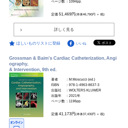
ページ数
：1094pp.
51,469円
定価
(本体46,790円 ＋ 税)
詳しく見る
ほしいものリストに登録
いいね
Grossman & Baim's Cardiac Catheterization, Angi
ography,
& Intervention, 9th ed.
著者
：M.Moscucci (ed.)
ISBN
：978-1-4963-8637-3
出版社
：WOLTERS KLUWER
出版年
：2021年
ページ数
：1196pp.
41,173円
定価
(本体37,430円 ＋ 税)