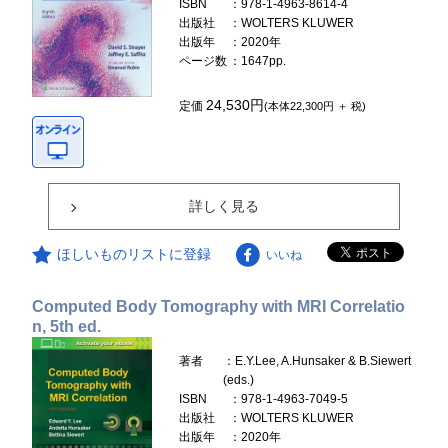
ISBN
：978-1-4963-8614-4
出版社
：WOLTERS KLUWER
出版年
：2020年
ページ数
：1647pp.
24,530円
定価
(本体22,300円 ＋ 税)
詳しく見る
ほしいものリストに登録
いいね
Computed Body Tomography with MRI Correlatio
n, 5th ed.
著者
：E.Y.Lee, A.Hunsaker & B.Siewert
(eds.)
ISBN
：978-1-4963-7049-5
出版社
：WOLTERS KLUWER
出版年
：2020年