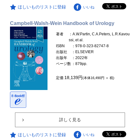
ほしいものリストに登録
いいね
Campbell-Walsh-Wein Handbook of Urology
著者
：A.W.Partin, C.A.Peters, L.R.Kavou
ssi, et al.
ISBN
：978-0-323-82747-8
出版社
：ELSEVIER
出版年
：2022年
ページ数
：879pp.
18,139円
定価
(本体16,490円 ＋ 税)
詳しく見る
ほしいものリストに登録
いいね