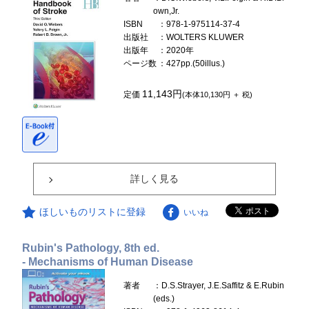
own,Jr.
ISBN
：978-1-975114-37-4
出版社
：WOLTERS KLUWER
出版年
：2020年
ページ数
：427pp.(50illus.)
11,143円
定価
(本体10,130円 ＋ 税)
詳しく見る
ほしいものリストに登録
いいね
Rubin's Pathology, 8th ed.
- Mechanisms of Human Disease
著者
：D.S.Strayer, J.E.Saffitz & E.Rubin
(eds.)