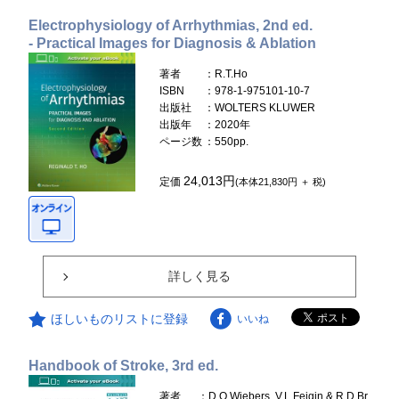
Electrophysiology of Arrhythmias, 2nd ed.
- Practical Images for Diagnosis & Ablation
著者
：R.T.Ho
ISBN
：978-1-975101-10-7
出版社
：WOLTERS KLUWER
出版年
：2020年
ページ数
：550pp.
24,013円
定価
(本体21,830円 ＋ 税)
詳しく見る
ほしいものリストに登録
いいね
Handbook of Stroke, 3rd ed.
著者
：D.O.Wiebers, V.L.Feigin & R.D.Br