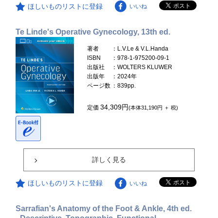
ほしいものリストに登録
いいね
Te Linde's Operative Gynecology, 13th ed.
著者
：L.V.Le & V.L.Handa
ISBN
：978-1-975200-09-1
出版社
：WOLTERS KLUWER
出版年
：2024年
ページ数
：839pp.
34,309円
定価
(本体31,190円 ＋ 税)
詳しく見る
ほしいものリストに登録
いいね
Sarrafian's Anatomy of the Foot & Ankle, 4th ed.