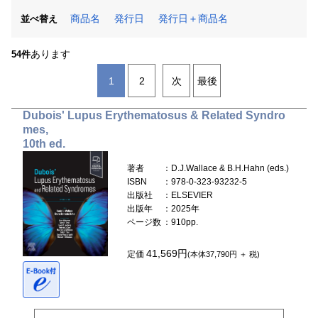
商品名
発行日
発行日＋商品名
並べ替え
あります
54件
1
2
次
最後
Dubois' Lupus Erythematosus & Related Syndro
mes,
10th ed.
著者
：D.J.Wallace & B.H.Hahn (eds.)
ISBN
：978-0-323-93232-5
出版社
：ELSEVIER
出版年
：2025年
ページ数
：910pp.
41,569円
定価
(本体37,790円 ＋ 税)