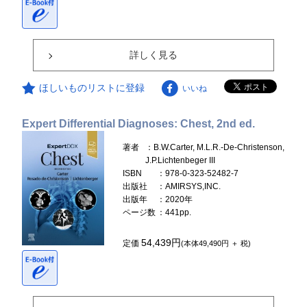
詳しく見る
ほしいものリストに登録
いいね
Expert Differential Diagnoses: Chest, 2nd ed.
著者
：B.W.Carter, M.L.R.-De-Christenson,
J.P.Lichtenbeger III
ISBN
：978-0-323-52482-7
出版社
：AMIRSYS,INC.
出版年
：2020年
ページ数
：441pp.
54,439円
定価
(本体49,490円 ＋ 税)