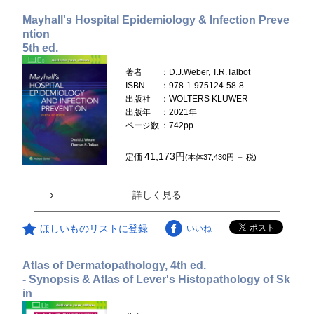
Mayhall's Hospital Epidemiology & Infection Preve
ntion
5th ed.
著者
：D.J.Weber, T.R.Talbot
ISBN
：978-1-975124-58-8
出版社
：WOLTERS KLUWER
出版年
：2021年
ページ数
：742pp.
41,173円
定価
(本体37,430円 ＋ 税)
詳しく見る
ほしいものリストに登録
いいね
Atlas of Dermatopathology, 4th ed.
- Synopsis & Atlas of Lever's Histopathology of Sk
in