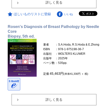
詳しく見る
ほしいものリストに登録
いいね
Rosen's Diagnosis of Breast Pathology by Needle
Core
Biopsy, 5th ed.
著者
：S.A.Hoda, R.S.Hoda & E.Zhong
ISBN
：978-1-975198-36-7
出版社
：WOLTERS KLUWER
出版年
：2025年
ページ数
：535pp.
45,463円
定価
(本体41,330円 ＋ 税)
詳しく見る