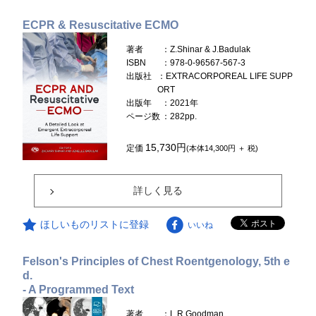
ECPR & Resuscitative ECMO
著者
：Z.Shinar & J.Badulak
ISBN
：978-0-96567-567-3
出版社
：EXTRACORPOREAL LIFE SUPP
ORT
出版年
：2021年
ページ数
：282pp.
15,730円
定価
(本体14,300円 ＋ 税)
詳しく見る
ほしいものリストに登録
いいね
Felson's Principles of Chest Roentgenology, 5th e
d.
- A Programmed Text
著者
：L.R.Goodman