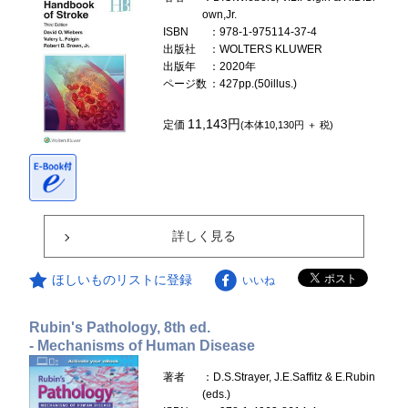
own,Jr.
ISBN
：978-1-975114-37-4
出版社
：WOLTERS KLUWER
出版年
：2020年
ページ数
：427pp.(50illus.)
11,143円
定価
(本体10,130円 ＋ 税)
詳しく見る
ほしいものリストに登録
いいね
Rubin's Pathology, 8th ed.
- Mechanisms of Human Disease
著者
：D.S.Strayer, J.E.Saffitz & E.Rubin
(eds.)