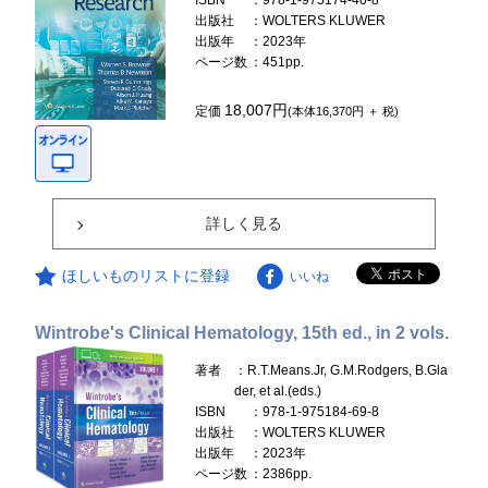
ISBN
：978-1-975174-40-8
出版社
：WOLTERS KLUWER
出版年
：2023年
ページ数
：451pp.
18,007円
定価
(本体16,370円 ＋ 税)
詳しく見る
ほしいものリストに登録
いいね
Wintrobe's Clinical Hematology, 15th ed., in 2 vols.
著者
：R.T.Means.Jr, G.M.Rodgers, B.Gla
der, et al.(eds.)
ISBN
：978-1-975184-69-8
出版社
：WOLTERS KLUWER
出版年
：2023年
ページ数
：2386pp.