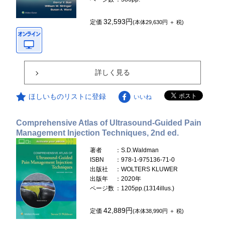
32,593円
定価
(本体29,630円 ＋ 税)
詳しく見る
ほしいものリストに登録
いいね
Comprehensive Atlas of Ultrasound-Guided Pain
Management Injection Techniques, 2nd ed.
著者
：S.D.Waldman
ISBN
：978-1-975136-71-0
出版社
：WOLTERS KLUWER
出版年
：2020年
ページ数
：1205pp.(1314illus.)
42,889円
定価
(本体38,990円 ＋ 税)