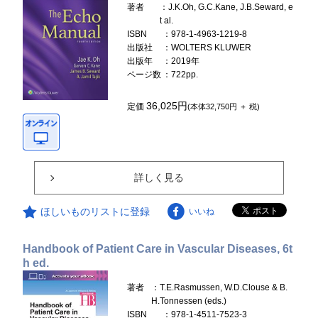
著者
：J.K.Oh, G.C.Kane, J.B.Seward, e
t al.
ISBN
：978-1-4963-1219-8
出版社
：WOLTERS KLUWER
出版年
：2019年
ページ数
：722pp.
36,025円
定価
(本体32,750円 ＋ 税)
詳しく見る
ほしいものリストに登録
いいね
Handbook of Patient Care in Vascular Diseases, 6t
h ed.
著者
：T.E.Rasmussen, W.D.Clouse & B.
H.Tonnessen (eds.)
ISBN
：978-1-4511-7523-3