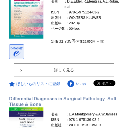
著者
：D.E.Elder, R.Elenitsas, A.L.Rubin,
et al.
ISBN
：978-1-975124-63-2
出版社
：WOLTERS KLUWER
出版年
：2021年
ページ数
：554pp.
31,735円
定価
(本体28,850円 ＋ 税)
詳しく見る
ほしいものリストに登録
いいね
Differential Diagnoses in Surgical Pathology: Soft
Tissue & Bone
著者
：E.A.Montgomery & A.W.Jamess
ISBN
：978-1-975136-02-4
出版社
：WOLTERS KLUWER