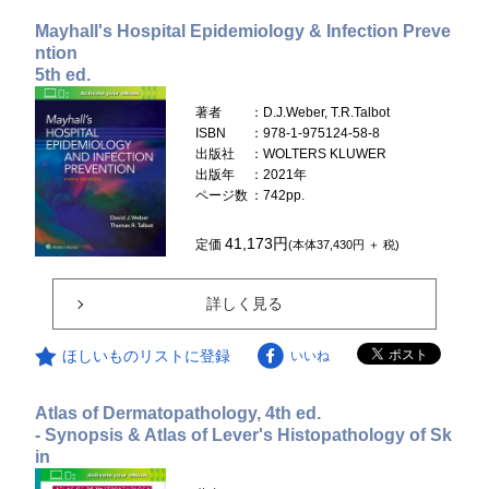
Mayhall's Hospital Epidemiology & Infection Preve
ntion
5th ed.
著者
：D.J.Weber, T.R.Talbot
ISBN
：978-1-975124-58-8
出版社
：WOLTERS KLUWER
出版年
：2021年
ページ数
：742pp.
41,173円
定価
(本体37,430円 ＋ 税)
詳しく見る
ほしいものリストに登録
いいね
Atlas of Dermatopathology, 4th ed.
- Synopsis & Atlas of Lever's Histopathology of Sk
in