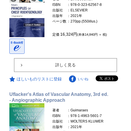
ISBN
：978-0-323-62567-8
出版社
：ELSEVIER
出版年
：2021年
ページ数
：270pp.(550illus.)
16,324円
定価
(本体14,840円 ＋ 税)
詳しく見る
ほしいものリストに登録
いいね
Uflacker's Atlas of Vascular Anatomy, 3rd ed.
- Angiographic Approach
著者
：Guimaraes
ISBN
：978-1-4963-5601-7
出版社
：WOLTERS KLUWER
出版年
：2021年