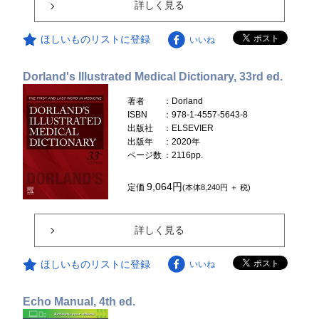
詳しく見る
ほしいものリストに登録
いいね
Dorland's Illustrated Medical Dictionary, 33rd ed.
著者
：Dorland
ISBN
：978-1-4557-5643-8
出版社
：ELSEVIER
出版年
：2020年
ページ数
：2116pp.
9,064円
定価
(本体8,240円 ＋ 税)
詳しく見る
ほしいものリストに登録
いいね
Echo Manual, 4th ed.