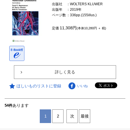
出版社
：WOLTERS KLUWER
出版年
：2019年
ページ数
：336pp.(155illus.)
11,308円
定価
(本体10,280円 ＋ 税)
詳しく見る
ほしいものリストに登録
いいね
あります
54件
1
2
次
最後