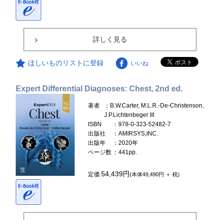
詳しく見る
ほしいものリストに登録
いいね
Expert Differential Diagnoses: Chest, 2nd ed.
著者
：B.W.Carter, M.L.R.-De-Christenson,
J.P.Lichtenbeger III
ISBN
：978-0-323-52482-7
出版社
：AMIRSYS,INC.
出版年
：2020年
ページ数
：441pp.
54,439円
定価
(本体49,490円 ＋ 税)