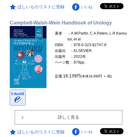
ほしいものリストに登録
いいね
Campbell-Walsh-Wein Handbook of Urology
著者
：A.W.Partin, C.A.Peters, L.R.Kavou
ssi, et al.
ISBN
：978-0-323-82747-8
出版社
：ELSEVIER
出版年
：2022年
ページ数
：879pp.
18,139円
定価
(本体16,490円 ＋ 税)
詳しく見る
ほしいものリストに登録
いいね