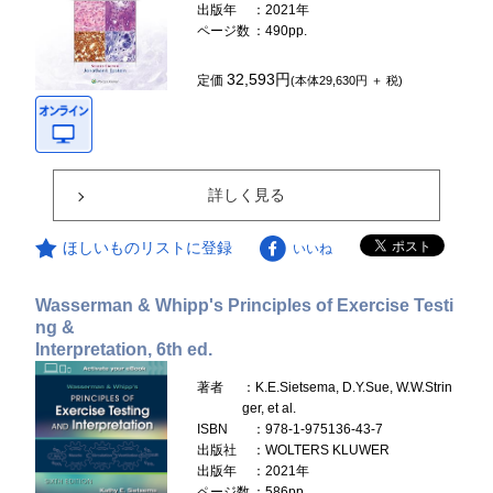
出版年
：2021年
ページ数
：490pp.
32,593円
定価
(本体29,630円 ＋ 税)
詳しく見る
ほしいものリストに登録
いいね
Wasserman & Whipp's Principles of Exercise Testi
ng &
Interpretation, 6th ed.
著者
：K.E.Sietsema, D.Y.Sue, W.W.Strin
ger, et al.
ISBN
：978-1-975136-43-7
出版社
：WOLTERS KLUWER
出版年
：2021年
ページ数
：586pp.