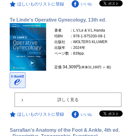
ほしいものリストに登録
いいね
Te Linde's Operative Gynecology, 13th ed.
著者
：L.V.Le & V.L.Handa
ISBN
：978-1-975200-09-1
出版社
：WOLTERS KLUWER
出版年
：2024年
ページ数
：839pp.
34,309円
定価
(本体31,190円 ＋ 税)
詳しく見る
ほしいものリストに登録
いいね
Sarrafian's Anatomy of the Foot & Ankle, 4th ed.