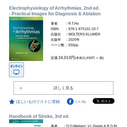
Electrophysiology of Arrhythmias, 2nd ed.
- Practical Images for Diagnosis & Ablation
著者
：R.T.Ho
ISBN
：978-1-975101-10-7
出版社
：WOLTERS KLUWER
出版年
：2020年
ページ数
：550pp.
24,013円
定価
(本体21,830円 ＋ 税)
詳しく見る
ほしいものリストに登録
いいね
Handbook of Stroke, 3rd ed.
著者
：D.O.Wiebers, V.L.Feigin & R.D.Br