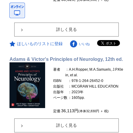
詳しく見る
ほしいものリストに登録
いいね
Adams & Victor's Principles of Neurology, 12th ed.
著者
：A.H.Ropper, M.A.Samuels, J.P.Kle
in, et al.
ISBN
：978-1-264-26452-0
出版社
：MCGRAW HILL EDUCATION
出版年
：2023年
ページ数
：1605pp.
36,113円
定価
(本体32,830円 ＋ 税)
詳しく見る