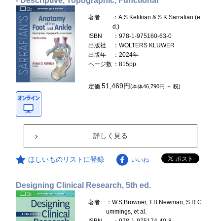
- Descriptive, Topographic, Functional
著者
：A.S.Kelikian & S.K.Sarrafian (e
d.)
ISBN
：978-1-975160-63-0
出版社
：WOLTERS KLUWER
出版年
：2024年
ページ数
：815pp.
51,469円
定価
(本体46,790円 ＋ 税)
詳しく見る
ほしいものリストに登録
いいね
Designing Clinical Research, 5th ed.
著者
：W.S.Browner, T.B.Newman, S.R.C
ummings, et al.