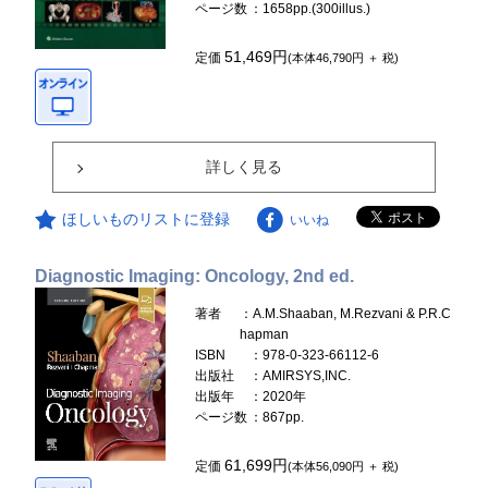
ページ数
：1658pp.(300illus.)
51,469円
定価
(本体46,790円 ＋ 税)
詳しく見る
ほしいものリストに登録
いいね
Diagnostic Imaging: Oncology, 2nd ed.
著者
：A.M.Shaaban, M.Rezvani & P.R.C
hapman
ISBN
：978-0-323-66112-6
出版社
：AMIRSYS,INC.
出版年
：2020年
ページ数
：867pp.
61,699円
定価
(本体56,090円 ＋ 税)