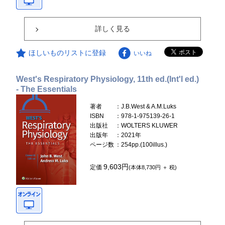
詳しく見る
ほしいものリストに登録
いいね
West's Respiratory Physiology, 11th ed.(Int'l ed.)
- The Essentials
著者
：J.B.West & A.M.Luks
ISBN
：978-1-975139-26-1
出版社
：WOLTERS KLUWER
出版年
：2021年
ページ数
：254pp.(100illus.)
9,603円
定価
(本体8,730円 ＋ 税)