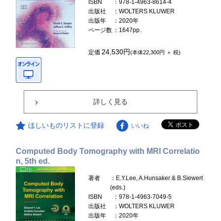
ISBN
：978-1-4963-8614-4
出版社
：WOLTERS KLUWER
出版年
：2020年
ページ数
：1647pp.
24,530円
定価
(本体22,300円 ＋ 税)
詳しく見る
ほしいものリストに登録
いいね
Computed Body Tomography with MRI Correlatio
n, 5th ed.
著者
：E.Y.Lee, A.Hunsaker & B.Siewert
(eds.)
ISBN
：978-1-4963-7049-5
出版社
：WOLTERS KLUWER
出版年
：2020年