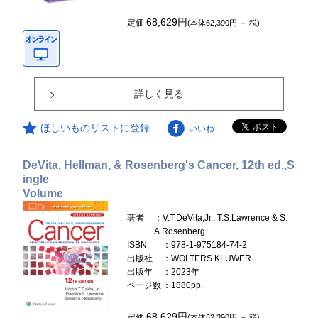
68,629円
定価
(本体62,390円 ＋ 税)
詳しく見る
ほしいものリストに登録
いいね
DeVita, Hellman, & Rosenberg's Cancer, 12th ed.,S
ingle
Volume
著者
：V.T.DeVita,Jr., T.S.Lawrence & S.
A.Rosenberg
ISBN
：978-1-975184-74-2
出版社
：WOLTERS KLUWER
出版年
：2023年
ページ数
：1880pp.
68,629円
定価
(本体62,390円 ＋ 税)