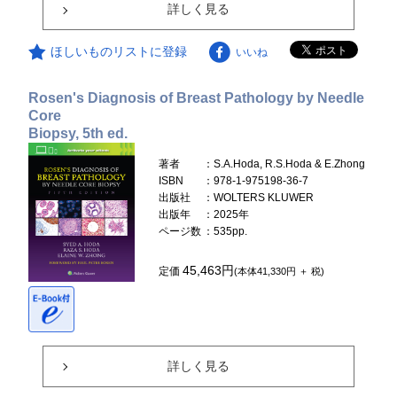
詳しく見る
ほしいものリストに登録
いいね
Rosen's Diagnosis of Breast Pathology by Needle
Core
Biopsy, 5th ed.
著者
：S.A.Hoda, R.S.Hoda & E.Zhong
ISBN
：978-1-975198-36-7
出版社
：WOLTERS KLUWER
出版年
：2025年
ページ数
：535pp.
45,463円
定価
(本体41,330円 ＋ 税)
詳しく見る