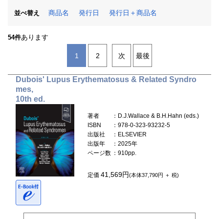
商品名
発行日
発行日＋商品名
並べ替え
あります
54件
1
2
次
最後
Dubois' Lupus Erythematosus & Related Syndro
mes,
10th ed.
著者
：D.J.Wallace & B.H.Hahn (eds.)
ISBN
：978-0-323-93232-5
出版社
：ELSEVIER
出版年
：2025年
ページ数
：910pp.
41,569円
定価
(本体37,790円 ＋ 税)