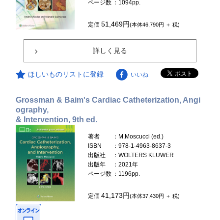
ページ数
：1094pp.
51,469円
定価
(本体46,790円 ＋ 税)
詳しく見る
ほしいものリストに登録
いいね
Grossman & Baim's Cardiac Catheterization, Angi
ography,
& Intervention, 9th ed.
著者
：M.Moscucci (ed.)
ISBN
：978-1-4963-8637-3
出版社
：WOLTERS KLUWER
出版年
：2021年
ページ数
：1196pp.
41,173円
定価
(本体37,430円 ＋ 税)