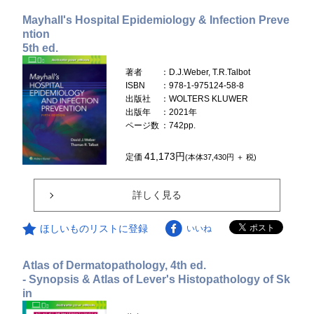
Mayhall's Hospital Epidemiology & Infection Preve
ntion
5th ed.
著者
：D.J.Weber, T.R.Talbot
ISBN
：978-1-975124-58-8
出版社
：WOLTERS KLUWER
出版年
：2021年
ページ数
：742pp.
41,173円
定価
(本体37,430円 ＋ 税)
詳しく見る
ほしいものリストに登録
いいね
Atlas of Dermatopathology, 4th ed.
- Synopsis & Atlas of Lever's Histopathology of Sk
in