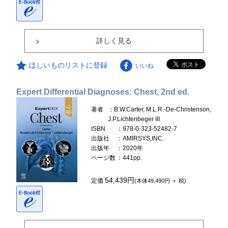
詳しく見る
ほしいものリストに登録
いいね
Expert Differential Diagnoses: Chest, 2nd ed.
著者
：B.W.Carter, M.L.R.-De-Christenson,
J.P.Lichtenbeger III
ISBN
：978-0-323-52482-7
出版社
：AMIRSYS,INC.
出版年
：2020年
ページ数
：441pp.
54,439円
定価
(本体49,490円 ＋ 税)