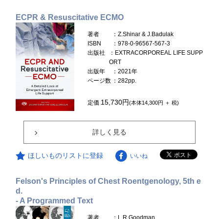
ECPR & Resuscitative ECMO
著者
：Z.Shinar & J.Badulak
ISBN
：978-0-96567-567-3
出版社
：EXTRACORPOREAL LIFE SUPP
ORT
出版年
：2021年
ページ数
：282pp.
15,730円
定価
(本体14,300円 ＋ 税)
詳しく見る
ほしいものリストに登録
いいね
Felson's Principles of Chest Roentgenology, 5th e
d.
- A Programmed Text
著者
：L.R.Goodman