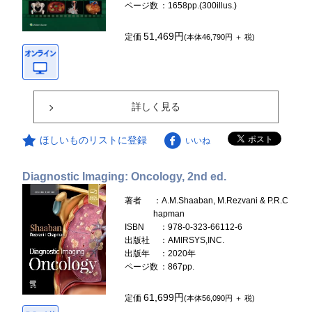
ページ数
：1658pp.(300illus.)
51,469円
定価
(本体46,790円 ＋ 税)
詳しく見る
ほしいものリストに登録
いいね
Diagnostic Imaging: Oncology, 2nd ed.
著者
：A.M.Shaaban, M.Rezvani & P.R.C
hapman
ISBN
：978-0-323-66112-6
出版社
：AMIRSYS,INC.
出版年
：2020年
ページ数
：867pp.
61,699円
定価
(本体56,090円 ＋ 税)