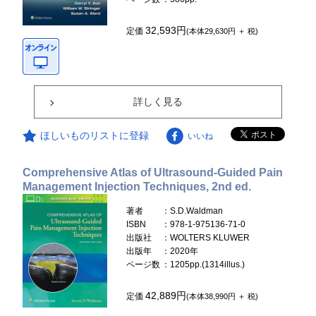
32,593円
定価
(本体29,630円 ＋ 税)
詳しく見る
ほしいものリストに登録
いいね
Comprehensive Atlas of Ultrasound-Guided Pain
Management Injection Techniques, 2nd ed.
著者
：S.D.Waldman
ISBN
：978-1-975136-71-0
出版社
：WOLTERS KLUWER
出版年
：2020年
ページ数
：1205pp.(1314illus.)
42,889円
定価
(本体38,990円 ＋ 税)