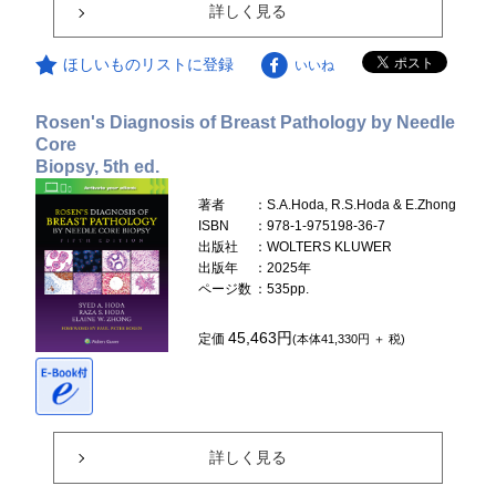
詳しく見る
ほしいものリストに登録
いいね
Rosen's Diagnosis of Breast Pathology by Needle
Core
Biopsy, 5th ed.
著者
：S.A.Hoda, R.S.Hoda & E.Zhong
ISBN
：978-1-975198-36-7
出版社
：WOLTERS KLUWER
出版年
：2025年
ページ数
：535pp.
45,463円
定価
(本体41,330円 ＋ 税)
詳しく見る