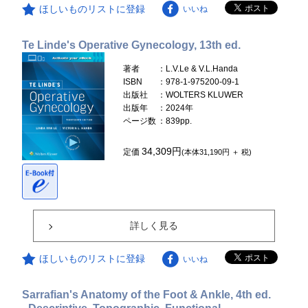
ほしいものリストに登録
いいね
Te Linde's Operative Gynecology, 13th ed.
著者
：L.V.Le & V.L.Handa
ISBN
：978-1-975200-09-1
出版社
：WOLTERS KLUWER
出版年
：2024年
ページ数
：839pp.
34,309円
定価
(本体31,190円 ＋ 税)
詳しく見る
ほしいものリストに登録
いいね
Sarrafian's Anatomy of the Foot & Ankle, 4th ed.