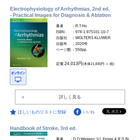
Electrophysiology of Arrhythmias, 2nd ed.
- Practical Images for Diagnosis & Ablation
著者
：R.T.Ho
ISBN
：978-1-975101-10-7
出版社
：WOLTERS KLUWER
出版年
：2020年
ページ数
：550pp.
24,013円
定価
(本体21,830円 ＋ 税)
詳しく見る
ほしいものリストに登録
いいね
Handbook of Stroke, 3rd ed.
著者
：D.O.Wiebers, V.L.Feigin & R.D.Br