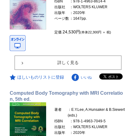
ISBN
：978-1-4963-8614-4
出版社
：WOLTERS KLUWER
出版年
：2020年
ページ数
：1647pp.
24,530円
定価
(本体22,300円 ＋ 税)
詳しく見る
ほしいものリストに登録
いいね
Computed Body Tomography with MRI Correlatio
n, 5th ed.
著者
：E.Y.Lee, A.Hunsaker & B.Siewert
(eds.)
ISBN
：978-1-4963-7049-5
出版社
：WOLTERS KLUWER
出版年
：2020年