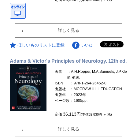
詳しく見る
ほしいものリストに登録
いいね
Adams & Victor's Principles of Neurology, 12th ed.
著者
：A.H.Ropper, M.A.Samuels, J.P.Kle
in, et al.
ISBN
：978-1-264-26452-0
出版社
：MCGRAW HILL EDUCATION
出版年
：2023年
ページ数
：1605pp.
36,113円
定価
(本体32,830円 ＋ 税)
詳しく見る