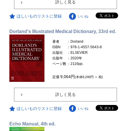
詳しく見る
ほしいものリストに登録
いいね
Dorland's Illustrated Medical Dictionary, 33rd ed.
著者
：Dorland
ISBN
：978-1-4557-5643-8
出版社
：ELSEVIER
出版年
：2020年
ページ数
：2116pp.
9,064円
定価
(本体8,240円 ＋ 税)
詳しく見る
ほしいものリストに登録
いいね
Echo Manual, 4th ed.