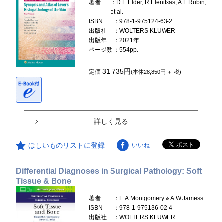
著者
：D.E.Elder, R.Elenitsas, A.L.Rubin,
et al.
ISBN
：978-1-975124-63-2
出版社
：WOLTERS KLUWER
出版年
：2021年
ページ数
：554pp.
31,735円
定価
(本体28,850円 ＋ 税)
詳しく見る
ほしいものリストに登録
いいね
Differential Diagnoses in Surgical Pathology: Soft
Tissue & Bone
著者
：E.A.Montgomery & A.W.Jamess
ISBN
：978-1-975136-02-4
出版社
：WOLTERS KLUWER