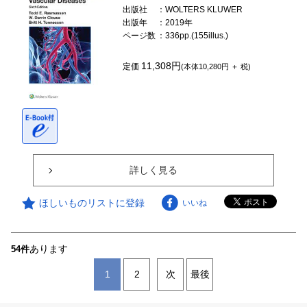
出版社
：WOLTERS KLUWER
出版年
：2019年
ページ数
：336pp.(155illus.)
11,308円
定価
(本体10,280円 ＋ 税)
詳しく見る
ほしいものリストに登録
いいね
あります
54件
1
2
次
最後