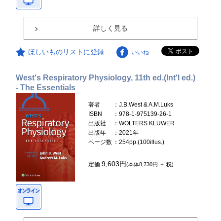
詳しく見る
ほしいものリストに登録
いいね
West's Respiratory Physiology, 11th ed.(Int'l ed.)
- The Essentials
著者
：J.B.West & A.M.Luks
ISBN
：978-1-975139-26-1
出版社
：WOLTERS KLUWER
出版年
：2021年
ページ数
：254pp.(100illus.)
9,603円
定価
(本体8,730円 ＋ 税)