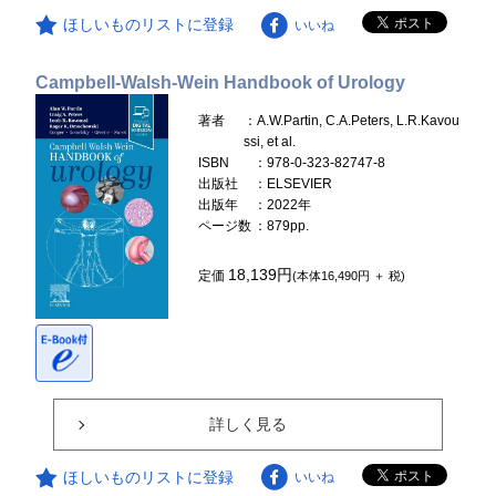
ほしいものリストに登録
いいね
Campbell-Walsh-Wein Handbook of Urology
著者
：A.W.Partin, C.A.Peters, L.R.Kavou
ssi, et al.
ISBN
：978-0-323-82747-8
出版社
：ELSEVIER
出版年
：2022年
ページ数
：879pp.
18,139円
定価
(本体16,490円 ＋ 税)
詳しく見る
ほしいものリストに登録
いいね