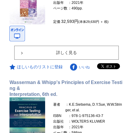
出版年
：2021年
ページ数
：490pp.
32,593円
定価
(本体29,630円 ＋ 税)
詳しく見る
ほしいものリストに登録
いいね
Wasserman & Whipp's Principles of Exercise Testi
ng &
Interpretation, 6th ed.
著者
：K.E.Sietsema, D.Y.Sue, W.W.Strin
ger, et al.
ISBN
：978-1-975136-43-7
出版社
：WOLTERS KLUWER
出版年
：2021年
ページ数
：586pp.