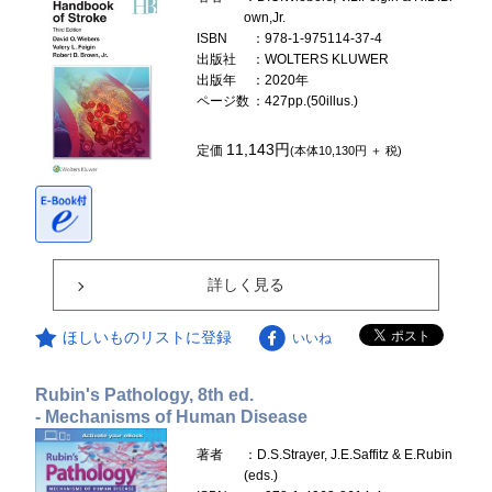
own,Jr.
ISBN
：978-1-975114-37-4
出版社
：WOLTERS KLUWER
出版年
：2020年
ページ数
：427pp.(50illus.)
11,143円
定価
(本体10,130円 ＋ 税)
詳しく見る
ほしいものリストに登録
いいね
Rubin's Pathology, 8th ed.
- Mechanisms of Human Disease
著者
：D.S.Strayer, J.E.Saffitz & E.Rubin
(eds.)