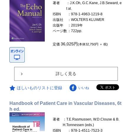
著者
：J.K.Oh, G.C.Kane, J.B.Seward, e
t al.
ISBN
：978-1-4963-1219-8
出版社
：WOLTERS KLUWER
出版年
：2019年
ページ数
：722pp.
36,025円
定価
(本体32,750円 ＋ 税)
詳しく見る
ほしいものリストに登録
いいね
Handbook of Patient Care in Vascular Diseases, 6t
h ed.
著者
：T.E.Rasmussen, W.D.Clouse & B.
H.Tonnessen (eds.)
ISBN
：978-1-4511-7523-3