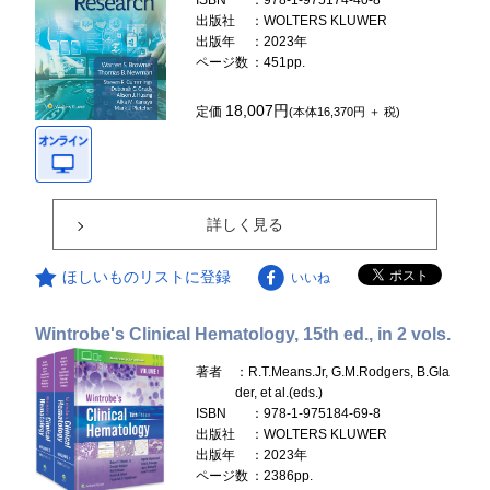
ISBN
：978-1-975174-40-8
出版社
：WOLTERS KLUWER
出版年
：2023年
ページ数
：451pp.
18,007円
定価
(本体16,370円 ＋ 税)
詳しく見る
ほしいものリストに登録
いいね
Wintrobe's Clinical Hematology, 15th ed., in 2 vols.
著者
：R.T.Means.Jr, G.M.Rodgers, B.Gla
der, et al.(eds.)
ISBN
：978-1-975184-69-8
出版社
：WOLTERS KLUWER
出版年
：2023年
ページ数
：2386pp.