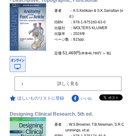
- Descriptive, Topographic, Functional
著者
：A.S.Kelikian & S.K.Sarrafian (e
d.)
ISBN
：978-1-975160-63-0
出版社
：WOLTERS KLUWER
出版年
：2024年
ページ数
：815pp.
51,469円
定価
(本体46,790円 ＋ 税)
詳しく見る
ほしいものリストに登録
いいね
Designing Clinical Research, 5th ed.
著者
：W.S.Browner, T.B.Newman, S.R.C
ummings, et al.