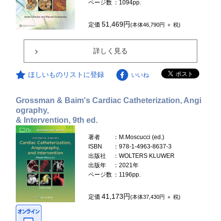
ページ数
：1094pp.
51,469円
定価
(本体46,790円 ＋ 税)
詳しく見る
ほしいものリストに登録
いいね
Grossman & Baim's Cardiac Catheterization, Angi
ography,
& Intervention, 9th ed.
著者
：M.Moscucci (ed.)
ISBN
：978-1-4963-8637-3
出版社
：WOLTERS KLUWER
出版年
：2021年
ページ数
：1196pp.
41,173円
定価
(本体37,430円 ＋ 税)