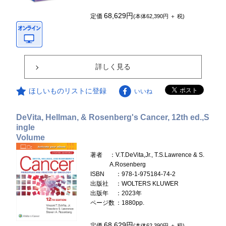
68,629円
定価
(本体62,390円 ＋ 税)
詳しく見る
ほしいものリストに登録
いいね
DeVita, Hellman, & Rosenberg's Cancer, 12th ed.,S
ingle
Volume
著者
：V.T.DeVita,Jr., T.S.Lawrence & S.
A.Rosenberg
ISBN
：978-1-975184-74-2
出版社
：WOLTERS KLUWER
出版年
：2023年
ページ数
：1880pp.
68,629円
定価
(本体62,390円 ＋ 税)