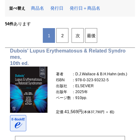
商品名
発行日
発行日＋商品名
並べ替え
あります
54件
1
2
次
最後
Dubois' Lupus Erythematosus & Related Syndro
mes,
10th ed.
著者
：D.J.Wallace & B.H.Hahn (eds.)
ISBN
：978-0-323-93232-5
出版社
：ELSEVIER
出版年
：2025年
ページ数
：910pp.
41,569円
定価
(本体37,790円 ＋ 税)