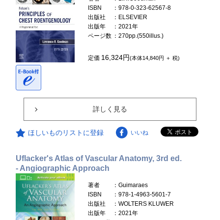
ISBN
：978-0-323-62567-8
出版社
：ELSEVIER
出版年
：2021年
ページ数
：270pp.(550illus.)
16,324円
定価
(本体14,840円 ＋ 税)
詳しく見る
ほしいものリストに登録
いいね
Uflacker's Atlas of Vascular Anatomy, 3rd ed.
- Angiographic Approach
著者
：Guimaraes
ISBN
：978-1-4963-5601-7
出版社
：WOLTERS KLUWER
出版年
：2021年