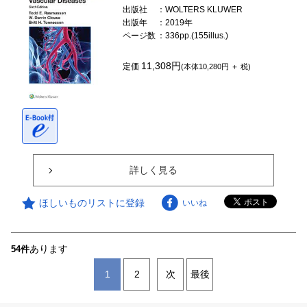
出版社
：WOLTERS KLUWER
出版年
：2019年
ページ数
：336pp.(155illus.)
11,308円
定価
(本体10,280円 ＋ 税)
詳しく見る
ほしいものリストに登録
いいね
あります
54件
1
2
次
最後