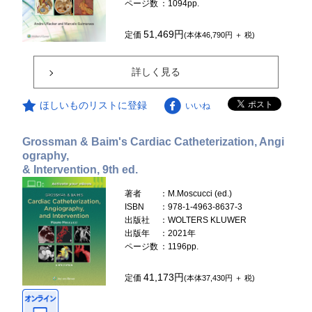
ページ数
：1094pp.
51,469円
定価
(本体46,790円 ＋ 税)
詳しく見る
ほしいものリストに登録
いいね
Grossman & Baim's Cardiac Catheterization, Angi
ography,
& Intervention, 9th ed.
著者
：M.Moscucci (ed.)
ISBN
：978-1-4963-8637-3
出版社
：WOLTERS KLUWER
出版年
：2021年
ページ数
：1196pp.
41,173円
定価
(本体37,430円 ＋ 税)