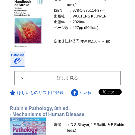
own,Jr.
ISBN
：978-1-975114-37-4
出版社
：WOLTERS KLUWER
出版年
：2020年
ページ数
：427pp.(50illus.)
11,143円
定価
(本体10,130円 ＋ 税)
詳しく見る
ほしいものリストに登録
いいね
Rubin's Pathology, 8th ed.
- Mechanisms of Human Disease
著者
：D.S.Strayer, J.E.Saffitz & E.Rubin
(eds.)