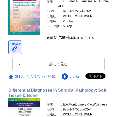
著者
：D.E.Elder, R.Elenitsas, A.L.Rubin,
et al.
ISBN
：978-1-975124-63-2
出版社
：WOLTERS KLUWER
出版年
：2021年
ページ数
：554pp.
31,735円
定価
(本体28,850円 ＋ 税)
詳しく見る
ほしいものリストに登録
いいね
Differential Diagnoses in Surgical Pathology: Soft
Tissue & Bone
著者
：E.A.Montgomery & A.W.Jamess
ISBN
：978-1-975136-02-4
出版社
：WOLTERS KLUWER