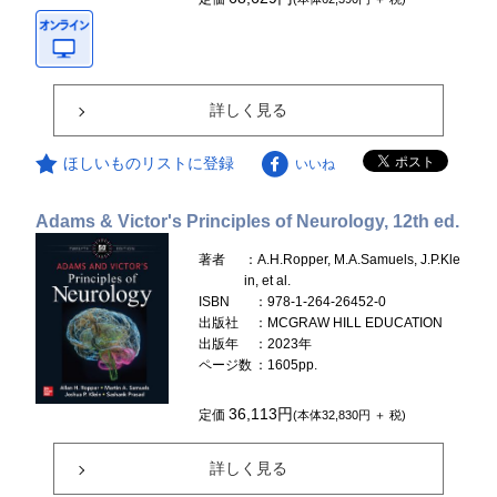
詳しく見る
ほしいものリストに登録
いいね
Adams & Victor's Principles of Neurology, 12th ed.
著者
：A.H.Ropper, M.A.Samuels, J.P.Kle
in, et al.
ISBN
：978-1-264-26452-0
出版社
：MCGRAW HILL EDUCATION
出版年
：2023年
ページ数
：1605pp.
36,113円
定価
(本体32,830円 ＋ 税)
詳しく見る