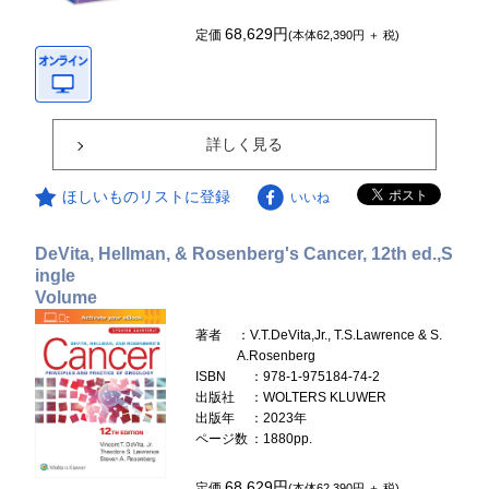
68,629円
定価
(本体62,390円 ＋ 税)
詳しく見る
ほしいものリストに登録
いいね
DeVita, Hellman, & Rosenberg's Cancer, 12th ed.,S
ingle
Volume
著者
：V.T.DeVita,Jr., T.S.Lawrence & S.
A.Rosenberg
ISBN
：978-1-975184-74-2
出版社
：WOLTERS KLUWER
出版年
：2023年
ページ数
：1880pp.
68,629円
定価
(本体62,390円 ＋ 税)