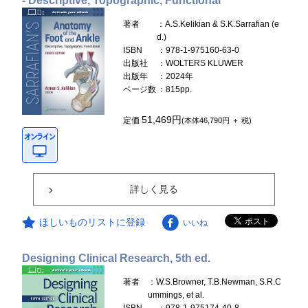
- Descriptive, Topographic, Functional
著者
：A.S.Kelikian & S.K.Sarrafian (e
d.)
ISBN
：978-1-975160-63-0
出版社
：WOLTERS KLUWER
出版年
：2024年
ページ数
：815pp.
51,469円
定価
(本体46,790円 ＋ 税)
詳しく見る
ほしいものリストに登録
いいね
Designing Clinical Research, 5th ed.
著者
：W.S.Browner, T.B.Newman, S.R.C
ummings, et al.