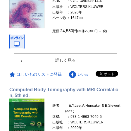
ISBN
：978-1-4963-8614-4
出版社
：WOLTERS KLUWER
出版年
：2020年
ページ数
：1647pp.
24,530円
定価
(本体22,300円 ＋ 税)
詳しく見る
ほしいものリストに登録
いいね
Computed Body Tomography with MRI Correlatio
n, 5th ed.
著者
：E.Y.Lee, A.Hunsaker & B.Siewert
(eds.)
ISBN
：978-1-4963-7049-5
出版社
：WOLTERS KLUWER
出版年
：2020年