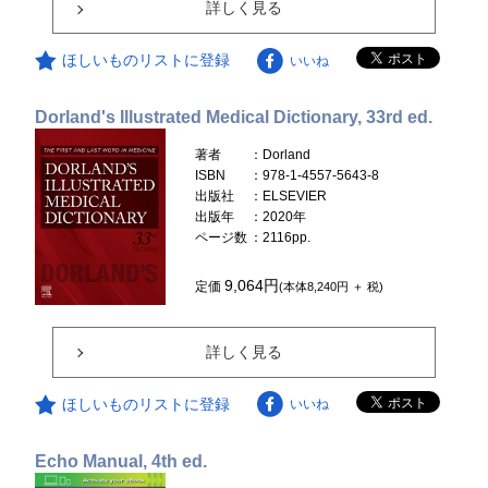
詳しく見る
ほしいものリストに登録
いいね
Dorland's Illustrated Medical Dictionary, 33rd ed.
著者
：Dorland
ISBN
：978-1-4557-5643-8
出版社
：ELSEVIER
出版年
：2020年
ページ数
：2116pp.
9,064円
定価
(本体8,240円 ＋ 税)
詳しく見る
ほしいものリストに登録
いいね
Echo Manual, 4th ed.