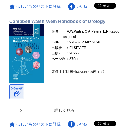
ほしいものリストに登録
いいね
Campbell-Walsh-Wein Handbook of Urology
著者
：A.W.Partin, C.A.Peters, L.R.Kavou
ssi, et al.
ISBN
：978-0-323-82747-8
出版社
：ELSEVIER
出版年
：2022年
ページ数
：879pp.
18,139円
定価
(本体16,490円 ＋ 税)
詳しく見る
ほしいものリストに登録
いいね