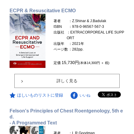
ECPR & Resuscitative ECMO
著者
：Z.Shinar & J.Badulak
ISBN
：978-0-96567-567-3
出版社
：EXTRACORPOREAL LIFE SUPP
ORT
出版年
：2021年
ページ数
：282pp.
15,730円
定価
(本体14,300円 ＋ 税)
詳しく見る
ほしいものリストに登録
いいね
Felson's Principles of Chest Roentgenology, 5th e
d.
- A Programmed Text
著者
：L.R.Goodman