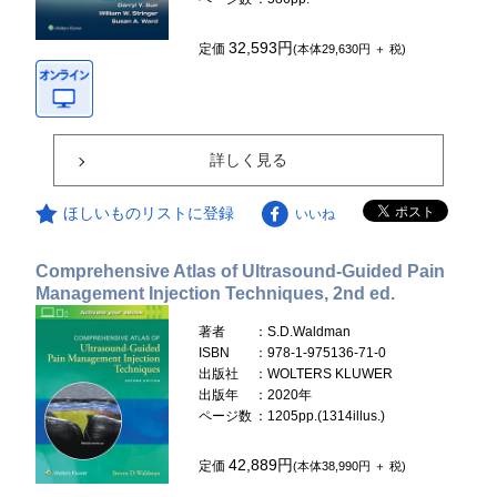
32,593円
定価
(本体29,630円 ＋ 税)
詳しく見る
ほしいものリストに登録
いいね
Comprehensive Atlas of Ultrasound-Guided Pain
Management Injection Techniques, 2nd ed.
著者
：S.D.Waldman
ISBN
：978-1-975136-71-0
出版社
：WOLTERS KLUWER
出版年
：2020年
ページ数
：1205pp.(1314illus.)
42,889円
定価
(本体38,990円 ＋ 税)