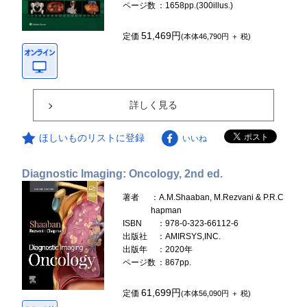
ページ数
：1658pp.(300illus.)
51,469円
定価
(本体46,790円 ＋ 税)
詳しく見る
ほしいものリストに登録
いいね
Diagnostic Imaging: Oncology, 2nd ed.
著者
：A.M.Shaaban, M.Rezvani & P.R.C
hapman
ISBN
：978-0-323-66112-6
出版社
：AMIRSYS,INC.
出版年
：2020年
ページ数
：867pp.
61,699円
定価
(本体56,090円 ＋ 税)