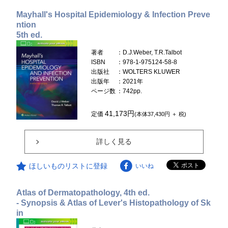
Mayhall's Hospital Epidemiology & Infection Preve
ntion
5th ed.
著者
：D.J.Weber, T.R.Talbot
ISBN
：978-1-975124-58-8
出版社
：WOLTERS KLUWER
出版年
：2021年
ページ数
：742pp.
41,173円
定価
(本体37,430円 ＋ 税)
詳しく見る
ほしいものリストに登録
いいね
Atlas of Dermatopathology, 4th ed.
- Synopsis & Atlas of Lever's Histopathology of Sk
in