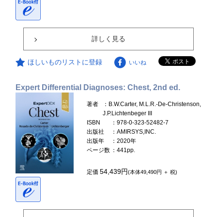
詳しく見る
ほしいものリストに登録
いいね
Expert Differential Diagnoses: Chest, 2nd ed.
著者
：B.W.Carter, M.L.R.-De-Christenson,
J.P.Lichtenbeger III
ISBN
：978-0-323-52482-7
出版社
：AMIRSYS,INC.
出版年
：2020年
ページ数
：441pp.
54,439円
定価
(本体49,490円 ＋ 税)