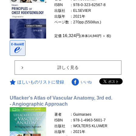
ISBN
：978-0-323-62567-8
出版社
：ELSEVIER
出版年
：2021年
ページ数
：270pp.(550illus.)
16,324円
定価
(本体14,840円 ＋ 税)
詳しく見る
ほしいものリストに登録
いいね
Uflacker's Atlas of Vascular Anatomy, 3rd ed.
- Angiographic Approach
著者
：Guimaraes
ISBN
：978-1-4963-5601-7
出版社
：WOLTERS KLUWER
出版年
：2021年