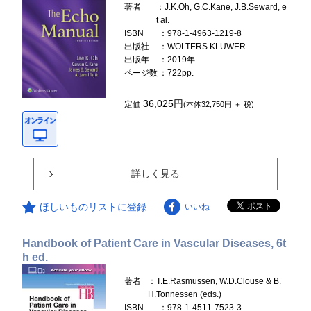
著者
：J.K.Oh, G.C.Kane, J.B.Seward, e
t al.
ISBN
：978-1-4963-1219-8
出版社
：WOLTERS KLUWER
出版年
：2019年
ページ数
：722pp.
36,025円
定価
(本体32,750円 ＋ 税)
詳しく見る
ほしいものリストに登録
いいね
Handbook of Patient Care in Vascular Diseases, 6t
h ed.
著者
：T.E.Rasmussen, W.D.Clouse & B.
H.Tonnessen (eds.)
ISBN
：978-1-4511-7523-3