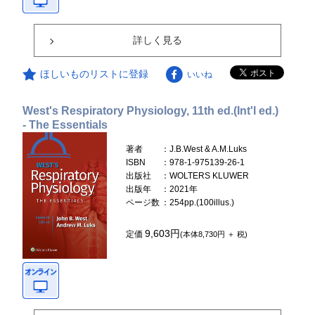
詳しく見る
ほしいものリストに登録
いいね
West's Respiratory Physiology, 11th ed.(Int'l ed.)
- The Essentials
著者
：J.B.West & A.M.Luks
ISBN
：978-1-975139-26-1
出版社
：WOLTERS KLUWER
出版年
：2021年
ページ数
：254pp.(100illus.)
9,603円
定価
(本体8,730円 ＋ 税)