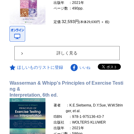
出版年
：2021年
ページ数
：490pp.
32,593円
定価
(本体29,630円 ＋ 税)
詳しく見る
ほしいものリストに登録
いいね
Wasserman & Whipp's Principles of Exercise Testi
ng &
Interpretation, 6th ed.
著者
：K.E.Sietsema, D.Y.Sue, W.W.Strin
ger, et al.
ISBN
：978-1-975136-43-7
出版社
：WOLTERS KLUWER
出版年
：2021年
ページ数
：586pp.