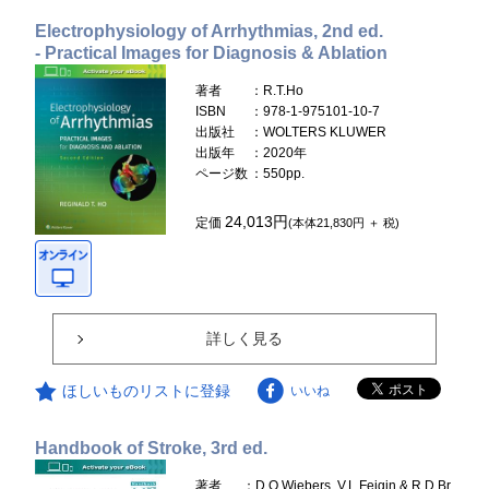
Electrophysiology of Arrhythmias, 2nd ed.
- Practical Images for Diagnosis & Ablation
著者
：R.T.Ho
ISBN
：978-1-975101-10-7
出版社
：WOLTERS KLUWER
出版年
：2020年
ページ数
：550pp.
24,013円
定価
(本体21,830円 ＋ 税)
詳しく見る
ほしいものリストに登録
いいね
Handbook of Stroke, 3rd ed.
著者
：D.O.Wiebers, V.L.Feigin & R.D.Br