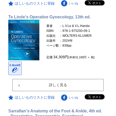
ほしいものリストに登録
いいね
Te Linde's Operative Gynecology, 13th ed.
著者
：L.V.Le & V.L.Handa
ISBN
：978-1-975200-09-1
出版社
：WOLTERS KLUWER
出版年
：2024年
ページ数
：839pp.
34,309円
定価
(本体31,190円 ＋ 税)
詳しく見る
ほしいものリストに登録
いいね
Sarrafian's Anatomy of the Foot & Ankle, 4th ed.