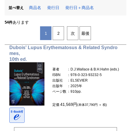
商品名
発行日
発行日＋商品名
並べ替え
あります
54件
1
2
次
最後
Dubois' Lupus Erythematosus & Related Syndro
mes,
10th ed.
著者
：D.J.Wallace & B.H.Hahn (eds.)
ISBN
：978-0-323-93232-5
出版社
：ELSEVIER
出版年
：2025年
ページ数
：910pp.
41,569円
定価
(本体37,790円 ＋ 税)