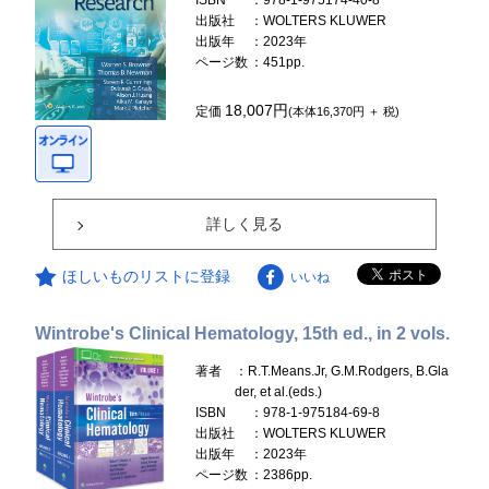
ISBN
：978-1-975174-40-8
出版社
：WOLTERS KLUWER
出版年
：2023年
ページ数
：451pp.
18,007円
定価
(本体16,370円 ＋ 税)
詳しく見る
ほしいものリストに登録
いいね
Wintrobe's Clinical Hematology, 15th ed., in 2 vols.
著者
：R.T.Means.Jr, G.M.Rodgers, B.Gla
der, et al.(eds.)
ISBN
：978-1-975184-69-8
出版社
：WOLTERS KLUWER
出版年
：2023年
ページ数
：2386pp.