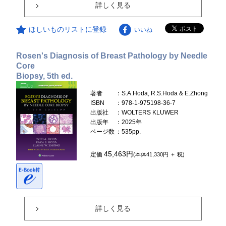
詳しく見る
ほしいものリストに登録
いいね
Rosen's Diagnosis of Breast Pathology by Needle
Core
Biopsy, 5th ed.
著者
：S.A.Hoda, R.S.Hoda & E.Zhong
ISBN
：978-1-975198-36-7
出版社
：WOLTERS KLUWER
出版年
：2025年
ページ数
：535pp.
45,463円
定価
(本体41,330円 ＋ 税)
詳しく見る