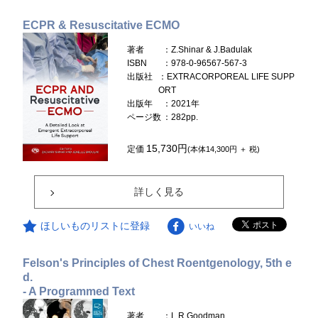
ECPR & Resuscitative ECMO
著者
：Z.Shinar & J.Badulak
ISBN
：978-0-96567-567-3
出版社
：EXTRACORPOREAL LIFE SUPP
ORT
出版年
：2021年
ページ数
：282pp.
15,730円
定価
(本体14,300円 ＋ 税)
詳しく見る
ほしいものリストに登録
いいね
Felson's Principles of Chest Roentgenology, 5th e
d.
- A Programmed Text
著者
：L.R.Goodman