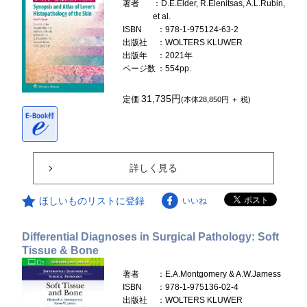
著者
：D.E.Elder, R.Elenitsas, A.L.Rubin,
et al.
ISBN
：978-1-975124-63-2
出版社
：WOLTERS KLUWER
出版年
：2021年
ページ数
：554pp.
31,735円
定価
(本体28,850円 ＋ 税)
詳しく見る
ほしいものリストに登録
いいね
Differential Diagnoses in Surgical Pathology: Soft
Tissue & Bone
著者
：E.A.Montgomery & A.W.Jamess
ISBN
：978-1-975136-02-4
出版社
：WOLTERS KLUWER