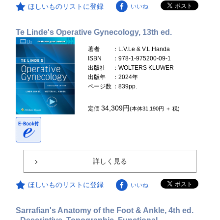
ほしいものリストに登録
いいね
Te Linde's Operative Gynecology, 13th ed.
著者
：L.V.Le & V.L.Handa
ISBN
：978-1-975200-09-1
出版社
：WOLTERS KLUWER
出版年
：2024年
ページ数
：839pp.
34,309円
定価
(本体31,190円 ＋ 税)
詳しく見る
ほしいものリストに登録
いいね
Sarrafian's Anatomy of the Foot & Ankle, 4th ed.