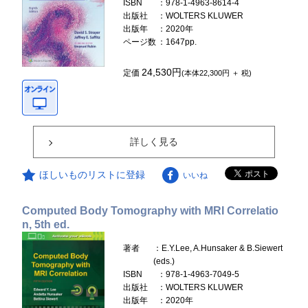
ISBN
：978-1-4963-8614-4
出版社
：WOLTERS KLUWER
出版年
：2020年
ページ数
：1647pp.
24,530円
定価
(本体22,300円 ＋ 税)
詳しく見る
ほしいものリストに登録
いいね
Computed Body Tomography with MRI Correlatio
n, 5th ed.
著者
：E.Y.Lee, A.Hunsaker & B.Siewert
(eds.)
ISBN
：978-1-4963-7049-5
出版社
：WOLTERS KLUWER
出版年
：2020年