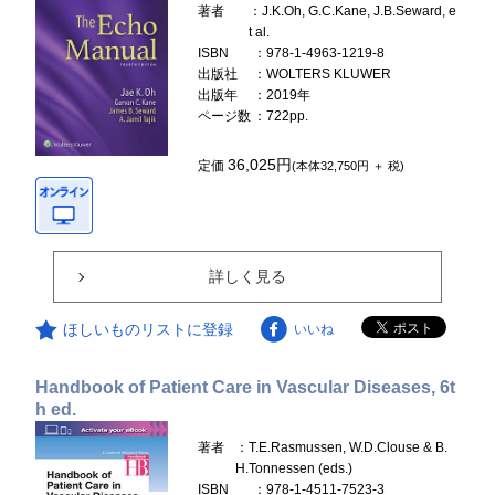
著者
：J.K.Oh, G.C.Kane, J.B.Seward, e
t al.
ISBN
：978-1-4963-1219-8
出版社
：WOLTERS KLUWER
出版年
：2019年
ページ数
：722pp.
36,025円
定価
(本体32,750円 ＋ 税)
詳しく見る
ほしいものリストに登録
いいね
Handbook of Patient Care in Vascular Diseases, 6t
h ed.
著者
：T.E.Rasmussen, W.D.Clouse & B.
H.Tonnessen (eds.)
ISBN
：978-1-4511-7523-3