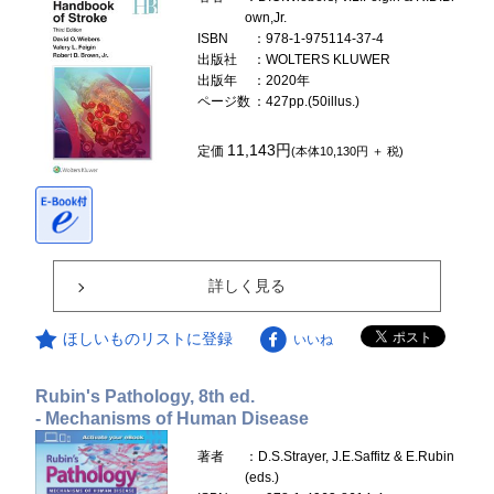
own,Jr.
ISBN
：978-1-975114-37-4
出版社
：WOLTERS KLUWER
出版年
：2020年
ページ数
：427pp.(50illus.)
11,143円
定価
(本体10,130円 ＋ 税)
詳しく見る
ほしいものリストに登録
いいね
Rubin's Pathology, 8th ed.
- Mechanisms of Human Disease
著者
：D.S.Strayer, J.E.Saffitz & E.Rubin
(eds.)