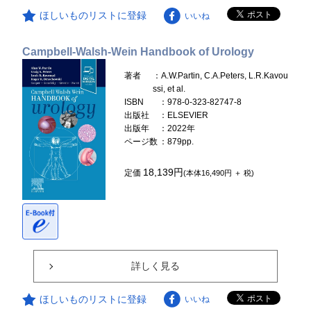
ほしいものリストに登録
いいね
Campbell-Walsh-Wein Handbook of Urology
著者
：A.W.Partin, C.A.Peters, L.R.Kavou
ssi, et al.
ISBN
：978-0-323-82747-8
出版社
：ELSEVIER
出版年
：2022年
ページ数
：879pp.
18,139円
定価
(本体16,490円 ＋ 税)
詳しく見る
ほしいものリストに登録
いいね