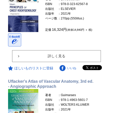
ISBN
：978-0-323-62567-8
出版社
：ELSEVIER
出版年
：2021年
ページ数
：270pp.(550illus.)
16,324円
定価
(本体14,840円 ＋ 税)
詳しく見る
ほしいものリストに登録
いいね
Uflacker's Atlas of Vascular Anatomy, 3rd ed.
- Angiographic Approach
著者
：Guimaraes
ISBN
：978-1-4963-5601-7
出版社
：WOLTERS KLUWER
出版年
：2021年