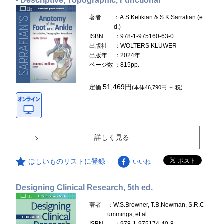
- Descriptive, Topographic, Functional
著者
：A.S.Kelikian & S.K.Sarrafian (e
d.)
ISBN
：978-1-975160-63-0
出版社
：WOLTERS KLUWER
出版年
：2024年
ページ数
：815pp.
51,469円
定価
(本体46,790円 ＋ 税)
詳しく見る
ほしいものリストに登録
いいね
Designing Clinical Research, 5th ed.
著者
：W.S.Browner, T.B.Newman, S.R.C
ummings, et al.