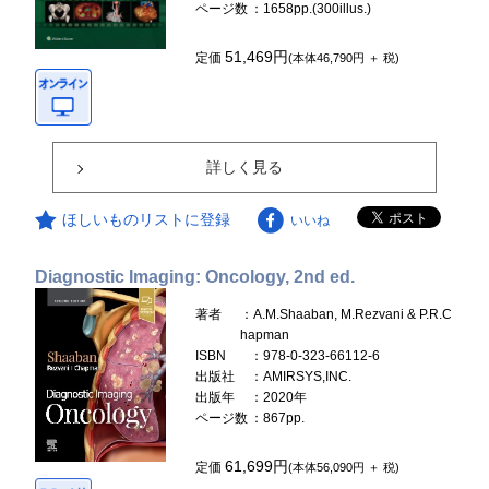
ページ数
：1658pp.(300illus.)
51,469円
定価
(本体46,790円 ＋ 税)
詳しく見る
ほしいものリストに登録
いいね
Diagnostic Imaging: Oncology, 2nd ed.
著者
：A.M.Shaaban, M.Rezvani & P.R.C
hapman
ISBN
：978-0-323-66112-6
出版社
：AMIRSYS,INC.
出版年
：2020年
ページ数
：867pp.
61,699円
定価
(本体56,090円 ＋ 税)