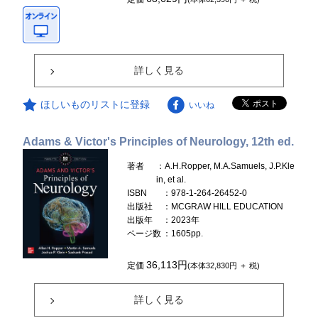
詳しく見る
ほしいものリストに登録
いいね
Adams & Victor's Principles of Neurology, 12th ed.
著者
：A.H.Ropper, M.A.Samuels, J.P.Kle
in, et al.
ISBN
：978-1-264-26452-0
出版社
：MCGRAW HILL EDUCATION
出版年
：2023年
ページ数
：1605pp.
36,113円
定価
(本体32,830円 ＋ 税)
詳しく見る