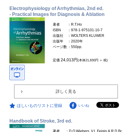
Electrophysiology of Arrhythmias, 2nd ed.
- Practical Images for Diagnosis & Ablation
著者
：R.T.Ho
ISBN
：978-1-975101-10-7
出版社
：WOLTERS KLUWER
出版年
：2020年
ページ数
：550pp.
24,013円
定価
(本体21,830円 ＋ 税)
詳しく見る
ほしいものリストに登録
いいね
Handbook of Stroke, 3rd ed.
著者
：D.O.Wiebers, V.L.Feigin & R.D.Br