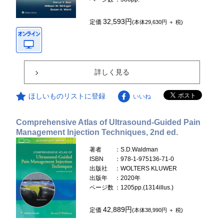
32,593円
定価
(本体29,630円 ＋ 税)
詳しく見る
ほしいものリストに登録
いいね
Comprehensive Atlas of Ultrasound-Guided Pain
Management Injection Techniques, 2nd ed.
著者
：S.D.Waldman
ISBN
：978-1-975136-71-0
出版社
：WOLTERS KLUWER
出版年
：2020年
ページ数
：1205pp.(1314illus.)
42,889円
定価
(本体38,990円 ＋ 税)