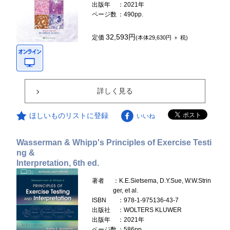
出版年
：2021年
ページ数
：490pp.
32,593円
定価
(本体29,630円 ＋ 税)
詳しく見る
ほしいものリストに登録
いいね
Wasserman & Whipp's Principles of Exercise Testi
ng &
Interpretation, 6th ed.
著者
：K.E.Sietsema, D.Y.Sue, W.W.Strin
ger, et al.
ISBN
：978-1-975136-43-7
出版社
：WOLTERS KLUWER
出版年
：2021年
ページ数
：586pp.