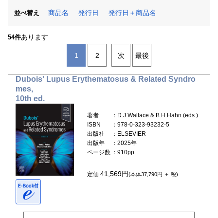
商品名
発行日
発行日＋商品名
並べ替え
あります
54件
1
2
次
最後
Dubois' Lupus Erythematosus & Related Syndro
mes,
10th ed.
著者
：D.J.Wallace & B.H.Hahn (eds.)
ISBN
：978-0-323-93232-5
出版社
：ELSEVIER
出版年
：2025年
ページ数
：910pp.
41,569円
定価
(本体37,790円 ＋ 税)