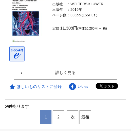
出版社
：WOLTERS KLUWER
出版年
：2019年
ページ数
：336pp.(155illus.)
11,308円
定価
(本体10,280円 ＋ 税)
詳しく見る
ほしいものリストに登録
いいね
あります
54件
1
2
次
最後