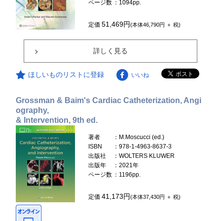
ページ数
：1094pp.
51,469円
定価
(本体46,790円 ＋ 税)
詳しく見る
ほしいものリストに登録
いいね
Grossman & Baim's Cardiac Catheterization, Angi
ography,
& Intervention, 9th ed.
著者
：M.Moscucci (ed.)
ISBN
：978-1-4963-8637-3
出版社
：WOLTERS KLUWER
出版年
：2021年
ページ数
：1196pp.
41,173円
定価
(本体37,430円 ＋ 税)