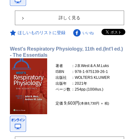
詳しく見る
ほしいものリストに登録
いいね
West's Respiratory Physiology, 11th ed.(Int'l ed.)
- The Essentials
著者
：J.B.West & A.M.Luks
ISBN
：978-1-975139-26-1
出版社
：WOLTERS KLUWER
出版年
：2021年
ページ数
：254pp.(100illus.)
9,603円
定価
(本体8,730円 ＋ 税)