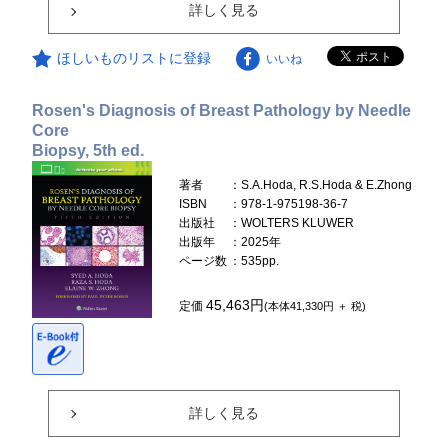
詳しく見る
ほしいものリストに登録
いいね
Rosen's Diagnosis of Breast Pathology by Needle
Core
Biopsy, 5th ed.
著者
：S.A.Hoda, R.S.Hoda & E.Zhong
ISBN
：978-1-975198-36-7
出版社
：WOLTERS KLUWER
出版年
：2025年
ページ数
：535pp.
45,463円
定価
(本体41,330円 ＋ 税)
詳しく見る