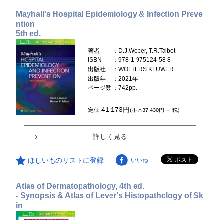
Mayhall's Hospital Epidemiology & Infection Preve
ntion
5th ed.
著者
：D.J.Weber, T.R.Talbot
ISBN
：978-1-975124-58-8
出版社
：WOLTERS KLUWER
出版年
：2021年
ページ数
：742pp.
41,173円
定価
(本体37,430円 ＋ 税)
詳しく見る
ほしいものリストに登録
いいね
Atlas of Dermatopathology, 4th ed.
- Synopsis & Atlas of Lever's Histopathology of Sk
in