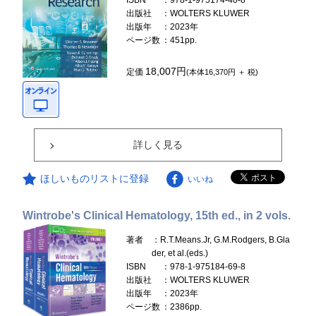
ISBN
：978-1-975174-40-8
出版社
：WOLTERS KLUWER
出版年
：2023年
ページ数
：451pp.
18,007円
定価
(本体16,370円 ＋ 税)
詳しく見る
ほしいものリストに登録
いいね
Wintrobe's Clinical Hematology, 15th ed., in 2 vols.
著者
：R.T.Means.Jr, G.M.Rodgers, B.Gla
der, et al.(eds.)
ISBN
：978-1-975184-69-8
出版社
：WOLTERS KLUWER
出版年
：2023年
ページ数
：2386pp.