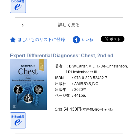
詳しく見る
ほしいものリストに登録
いいね
Expert Differential Diagnoses: Chest, 2nd ed.
著者
：B.W.Carter, M.L.R.-De-Christenson,
J.P.Lichtenbeger III
ISBN
：978-0-323-52482-7
出版社
：AMIRSYS,INC.
出版年
：2020年
ページ数
：441pp.
54,439円
定価
(本体49,490円 ＋ 税)