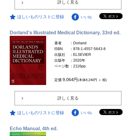
詳しく見る
ほしいものリストに登録
いいね
Dorland's Illustrated Medical Dictionary, 33rd ed.
著者
：Dorland
ISBN
：978-1-4557-5643-8
出版社
：ELSEVIER
出版年
：2020年
ページ数
：2116pp.
9,064円
定価
(本体8,240円 ＋ 税)
詳しく見る
ほしいものリストに登録
いいね
Echo Manual, 4th ed.