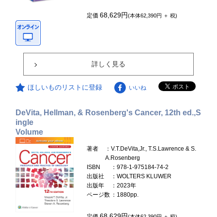
68,629円
定価
(本体62,390円 ＋ 税)
詳しく見る
ほしいものリストに登録
いいね
DeVita, Hellman, & Rosenberg's Cancer, 12th ed.,S
ingle
Volume
著者
：V.T.DeVita,Jr., T.S.Lawrence & S.
A.Rosenberg
ISBN
：978-1-975184-74-2
出版社
：WOLTERS KLUWER
出版年
：2023年
ページ数
：1880pp.
68,629円
定価
(本体62,390円 ＋ 税)