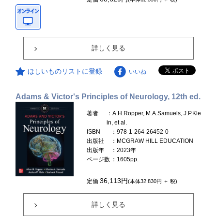
詳しく見る
ほしいものリストに登録
いいね
Adams & Victor's Principles of Neurology, 12th ed.
著者
：A.H.Ropper, M.A.Samuels, J.P.Kle
in, et al.
ISBN
：978-1-264-26452-0
出版社
：MCGRAW HILL EDUCATION
出版年
：2023年
ページ数
：1605pp.
36,113円
定価
(本体32,830円 ＋ 税)
詳しく見る