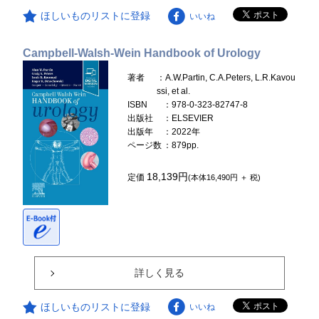
ほしいものリストに登録
いいね
Campbell-Walsh-Wein Handbook of Urology
著者
：A.W.Partin, C.A.Peters, L.R.Kavou
ssi, et al.
ISBN
：978-0-323-82747-8
出版社
：ELSEVIER
出版年
：2022年
ページ数
：879pp.
18,139円
定価
(本体16,490円 ＋ 税)
詳しく見る
ほしいものリストに登録
いいね