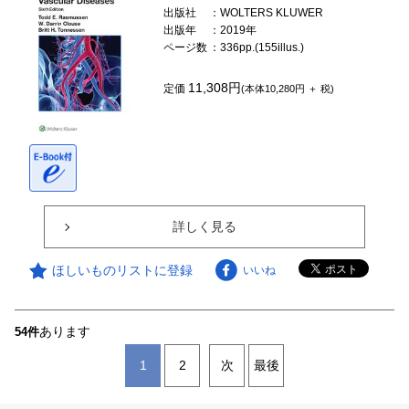
出版社
：WOLTERS KLUWER
出版年
：2019年
ページ数
：336pp.(155illus.)
11,308円
定価
(本体10,280円 ＋ 税)
詳しく見る
ほしいものリストに登録
いいね
あります
54件
1
2
次
最後