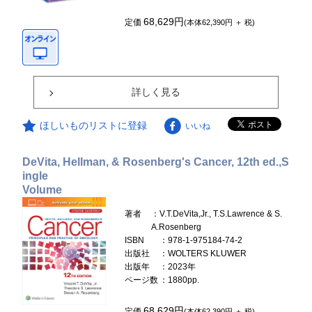
68,629円
定価
(本体62,390円 ＋ 税)
詳しく見る
ほしいものリストに登録
いいね
DeVita, Hellman, & Rosenberg's Cancer, 12th ed.,S
ingle
Volume
著者
：V.T.DeVita,Jr., T.S.Lawrence & S.
A.Rosenberg
ISBN
：978-1-975184-74-2
出版社
：WOLTERS KLUWER
出版年
：2023年
ページ数
：1880pp.
68,629円
定価
(本体62,390円 ＋ 税)