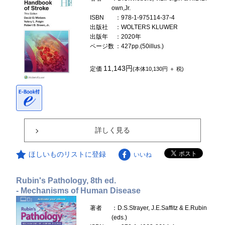
own,Jr.
ISBN
：978-1-975114-37-4
出版社
：WOLTERS KLUWER
出版年
：2020年
ページ数
：427pp.(50illus.)
11,143円
定価
(本体10,130円 ＋ 税)
詳しく見る
ほしいものリストに登録
いいね
Rubin's Pathology, 8th ed.
- Mechanisms of Human Disease
著者
：D.S.Strayer, J.E.Saffitz & E.Rubin
(eds.)