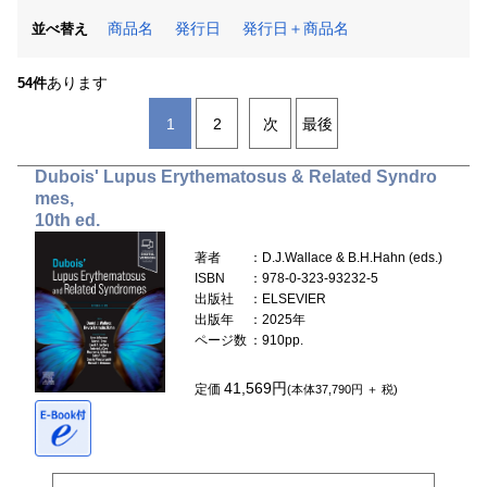
商品名
発行日
発行日＋商品名
並べ替え
あります
54件
1
2
次
最後
Dubois' Lupus Erythematosus & Related Syndro
mes,
10th ed.
著者
：D.J.Wallace & B.H.Hahn (eds.)
ISBN
：978-0-323-93232-5
出版社
：ELSEVIER
出版年
：2025年
ページ数
：910pp.
41,569円
定価
(本体37,790円 ＋ 税)