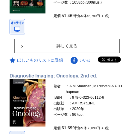
ページ数
：1658pp.(300illus.)
51,469円
定価
(本体46,790円 ＋ 税)
詳しく見る
ほしいものリストに登録
いいね
Diagnostic Imaging: Oncology, 2nd ed.
著者
：A.M.Shaaban, M.Rezvani & P.R.C
hapman
ISBN
：978-0-323-66112-6
出版社
：AMIRSYS,INC.
出版年
：2020年
ページ数
：867pp.
61,699円
定価
(本体56,090円 ＋ 税)