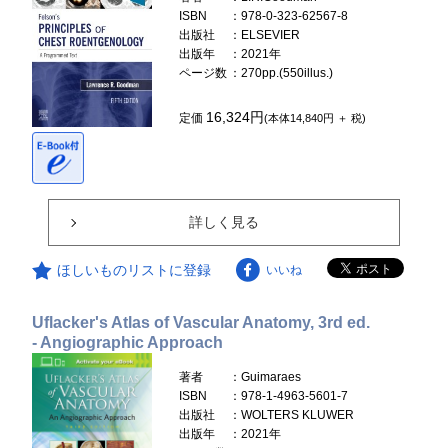
ISBN
：978-0-323-62567-8
出版社
：ELSEVIER
出版年
：2021年
ページ数
：270pp.(550illus.)
16,324円
定価
(本体14,840円 ＋ 税)
詳しく見る
ほしいものリストに登録
いいね
Uflacker's Atlas of Vascular Anatomy, 3rd ed.
- Angiographic Approach
著者
：Guimaraes
ISBN
：978-1-4963-5601-7
出版社
：WOLTERS KLUWER
出版年
：2021年