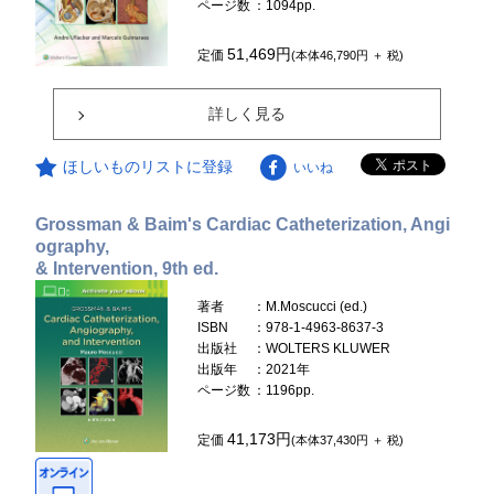
ページ数
：1094pp.
51,469円
定価
(本体46,790円 ＋ 税)
詳しく見る
ほしいものリストに登録
いいね
Grossman & Baim's Cardiac Catheterization, Angi
ography,
& Intervention, 9th ed.
著者
：M.Moscucci (ed.)
ISBN
：978-1-4963-8637-3
出版社
：WOLTERS KLUWER
出版年
：2021年
ページ数
：1196pp.
41,173円
定価
(本体37,430円 ＋ 税)