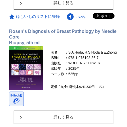
詳しく見る
ほしいものリストに登録
いいね
Rosen's Diagnosis of Breast Pathology by Needle
Core
Biopsy, 5th ed.
著者
：S.A.Hoda, R.S.Hoda & E.Zhong
ISBN
：978-1-975198-36-7
出版社
：WOLTERS KLUWER
出版年
：2025年
ページ数
：535pp.
45,463円
定価
(本体41,330円 ＋ 税)
詳しく見る