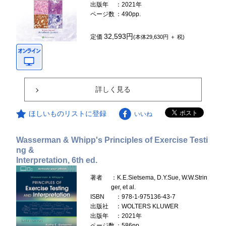
出版年
：2021年
ページ数
：490pp.
32,593円
定価
(本体29,630円 ＋ 税)
詳しく見る
ほしいものリストに登録
いいね
Wasserman & Whipp's Principles of Exercise Testi
ng &
Interpretation, 6th ed.
著者
：K.E.Sietsema, D.Y.Sue, W.W.Strin
ger, et al.
ISBN
：978-1-975136-43-7
出版社
：WOLTERS KLUWER
出版年
：2021年
ページ数
：586pp.