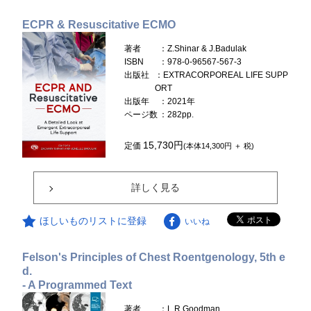
ECPR & Resuscitative ECMO
著者
：Z.Shinar & J.Badulak
ISBN
：978-0-96567-567-3
出版社
：EXTRACORPOREAL LIFE SUPP
ORT
出版年
：2021年
ページ数
：282pp.
15,730円
定価
(本体14,300円 ＋ 税)
詳しく見る
ほしいものリストに登録
いいね
Felson's Principles of Chest Roentgenology, 5th e
d.
- A Programmed Text
著者
：L.R.Goodman