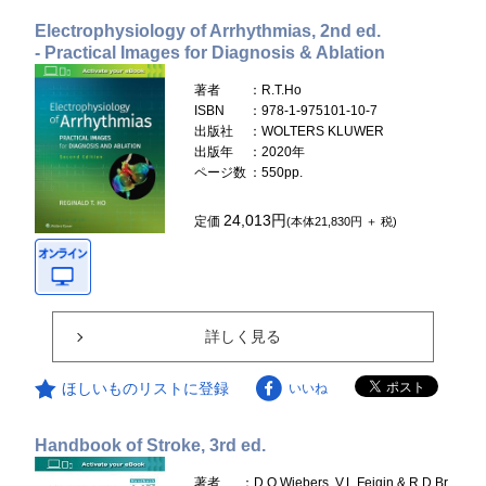
Electrophysiology of Arrhythmias, 2nd ed.
- Practical Images for Diagnosis & Ablation
著者
：R.T.Ho
ISBN
：978-1-975101-10-7
出版社
：WOLTERS KLUWER
出版年
：2020年
ページ数
：550pp.
24,013円
定価
(本体21,830円 ＋ 税)
詳しく見る
ほしいものリストに登録
いいね
Handbook of Stroke, 3rd ed.
著者
：D.O.Wiebers, V.L.Feigin & R.D.Br