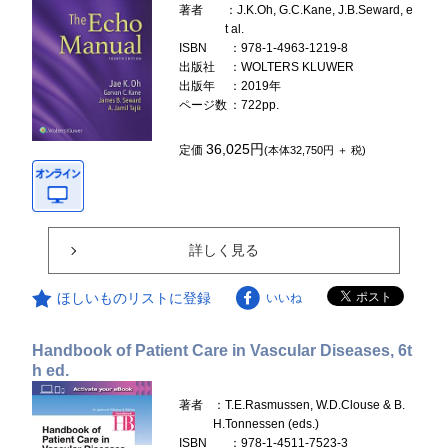
著者
：J.K.Oh, G.C.Kane, J.B.Seward, e
t al.
ISBN
：978-1-4963-1219-8
出版社
：WOLTERS KLUWER
出版年
：2019年
ページ数
：722pp.
36,025円
定価
(本体32,750円 ＋ 税)
詳しく見る
ほしいものリストに登録
いいね
Handbook of Patient Care in Vascular Diseases, 6t
h ed.
著者
：T.E.Rasmussen, W.D.Clouse & B.
H.Tonnessen (eds.)
ISBN
：978-1-4511-7523-3