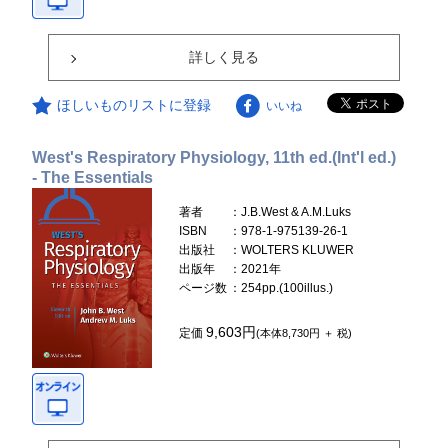
詳しく見る
ほしいものリストに登録
いいね
West's Respiratory Physiology, 11th ed.(Int'l ed.)
- The Essentials
著者
：J.B.West & A.M.Luks
ISBN
：978-1-975139-26-1
出版社
：WOLTERS KLUWER
出版年
：2021年
ページ数
：254pp.(100illus.)
9,603円
定価
(本体8,730円 ＋ 税)