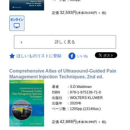
32,593円
定価
(本体29,630円 ＋ 税)
詳しく見る
ほしいものリストに登録
いいね
Comprehensive Atlas of Ultrasound-Guided Pain
Management Injection Techniques, 2nd ed.
著者
：S.D.Waldman
ISBN
：978-1-975136-71-0
出版社
：WOLTERS KLUWER
出版年
：2020年
ページ数
：1205pp.(1314illus.)
42,889円
定価
(本体38,990円 ＋ 税)