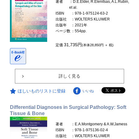
著者
：D.E.Elder, R.Elenitsas, A.L.Rubin,
et al.
ISBN
：978-1-975124-63-2
出版社
：WOLTERS KLUWER
出版年
：2021年
ページ数
：554pp.
31,735円
定価
(本体28,850円 ＋ 税)
詳しく見る
ほしいものリストに登録
いいね
Differential Diagnoses in Surgical Pathology: Soft
Tissue & Bone
著者
：E.A.Montgomery & A.W.Jamess
ISBN
：978-1-975136-02-4
出版社
：WOLTERS KLUWER