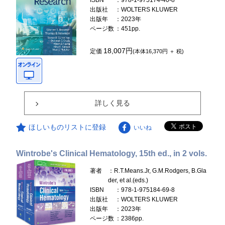
ISBN
：978-1-975174-40-8
出版社
：WOLTERS KLUWER
出版年
：2023年
ページ数
：451pp.
18,007円
定価
(本体16,370円 ＋ 税)
詳しく見る
ほしいものリストに登録
いいね
Wintrobe's Clinical Hematology, 15th ed., in 2 vols.
著者
：R.T.Means.Jr, G.M.Rodgers, B.Gla
der, et al.(eds.)
ISBN
：978-1-975184-69-8
出版社
：WOLTERS KLUWER
出版年
：2023年
ページ数
：2386pp.