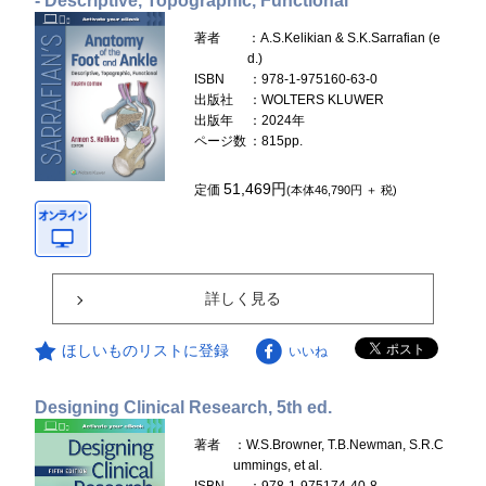
- Descriptive, Topographic, Functional
著者
：A.S.Kelikian & S.K.Sarrafian (e
d.)
ISBN
：978-1-975160-63-0
出版社
：WOLTERS KLUWER
出版年
：2024年
ページ数
：815pp.
51,469円
定価
(本体46,790円 ＋ 税)
詳しく見る
ほしいものリストに登録
いいね
Designing Clinical Research, 5th ed.
著者
：W.S.Browner, T.B.Newman, S.R.C
ummings, et al.