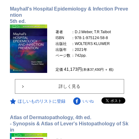
Mayhall's Hospital Epidemiology & Infection Preve
ntion
5th ed.
著者
：D.J.Weber, T.R.Talbot
ISBN
：978-1-975124-58-8
出版社
：WOLTERS KLUWER
出版年
：2021年
ページ数
：742pp.
41,173円
定価
(本体37,430円 ＋ 税)
詳しく見る
ほしいものリストに登録
いいね
Atlas of Dermatopathology, 4th ed.
- Synopsis & Atlas of Lever's Histopathology of Sk
in