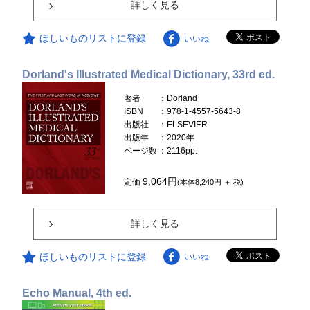
詳しく見る
ほしいものリストに登録
いいね
Dorland's Illustrated Medical Dictionary, 33rd ed.
著者
：Dorland
ISBN
：978-1-4557-5643-8
出版社
：ELSEVIER
出版年
：2020年
ページ数
：2116pp.
9,064円
定価
(本体8,240円 ＋ 税)
詳しく見る
ほしいものリストに登録
いいね
Echo Manual, 4th ed.