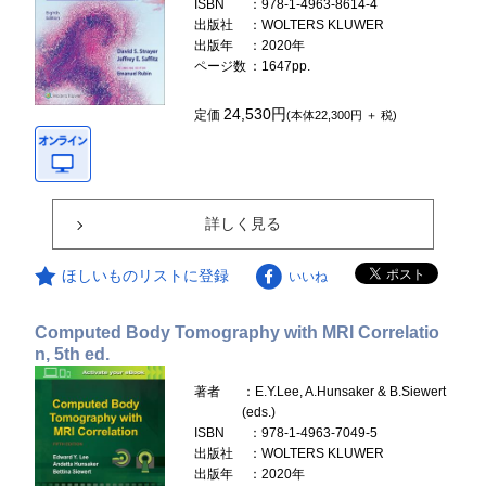
ISBN
：978-1-4963-8614-4
出版社
：WOLTERS KLUWER
出版年
：2020年
ページ数
：1647pp.
24,530円
定価
(本体22,300円 ＋ 税)
詳しく見る
ほしいものリストに登録
いいね
Computed Body Tomography with MRI Correlatio
n, 5th ed.
著者
：E.Y.Lee, A.Hunsaker & B.Siewert
(eds.)
ISBN
：978-1-4963-7049-5
出版社
：WOLTERS KLUWER
出版年
：2020年