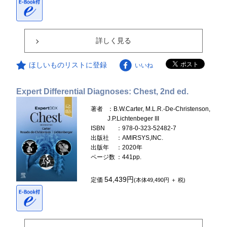
詳しく見る
ほしいものリストに登録
いいね
Expert Differential Diagnoses: Chest, 2nd ed.
著者
：B.W.Carter, M.L.R.-De-Christenson,
J.P.Lichtenbeger III
ISBN
：978-0-323-52482-7
出版社
：AMIRSYS,INC.
出版年
：2020年
ページ数
：441pp.
54,439円
定価
(本体49,490円 ＋ 税)