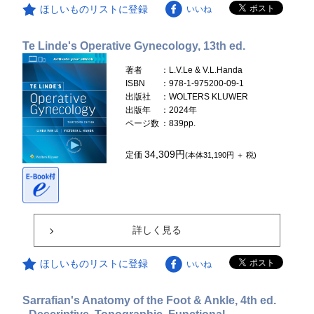
ほしいものリストに登録
いいね
Te Linde's Operative Gynecology, 13th ed.
著者
：L.V.Le & V.L.Handa
ISBN
：978-1-975200-09-1
出版社
：WOLTERS KLUWER
出版年
：2024年
ページ数
：839pp.
34,309円
定価
(本体31,190円 ＋ 税)
詳しく見る
ほしいものリストに登録
いいね
Sarrafian's Anatomy of the Foot & Ankle, 4th ed.