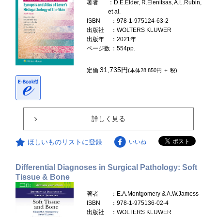
著者
：D.E.Elder, R.Elenitsas, A.L.Rubin,
et al.
ISBN
：978-1-975124-63-2
出版社
：WOLTERS KLUWER
出版年
：2021年
ページ数
：554pp.
31,735円
定価
(本体28,850円 ＋ 税)
詳しく見る
ほしいものリストに登録
いいね
Differential Diagnoses in Surgical Pathology: Soft
Tissue & Bone
著者
：E.A.Montgomery & A.W.Jamess
ISBN
：978-1-975136-02-4
出版社
：WOLTERS KLUWER