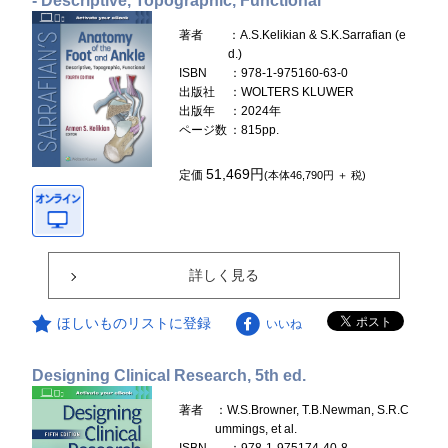
- Descriptive, Topographic, Functional
著者
：A.S.Kelikian & S.K.Sarrafian (e
d.)
ISBN
：978-1-975160-63-0
出版社
：WOLTERS KLUWER
出版年
：2024年
ページ数
：815pp.
51,469円
定価
(本体46,790円 ＋ 税)
詳しく見る
ほしいものリストに登録
いいね
Designing Clinical Research, 5th ed.
著者
：W.S.Browner, T.B.Newman, S.R.C
ummings, et al.