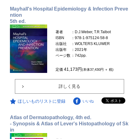
Mayhall's Hospital Epidemiology & Infection Preve
ntion
5th ed.
著者
：D.J.Weber, T.R.Talbot
ISBN
：978-1-975124-58-8
出版社
：WOLTERS KLUWER
出版年
：2021年
ページ数
：742pp.
41,173円
定価
(本体37,430円 ＋ 税)
詳しく見る
ほしいものリストに登録
いいね
Atlas of Dermatopathology, 4th ed.
- Synopsis & Atlas of Lever's Histopathology of Sk
in