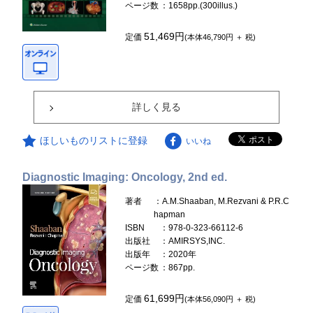
ページ数
：1658pp.(300illus.)
51,469円
定価
(本体46,790円 ＋ 税)
詳しく見る
ほしいものリストに登録
いいね
Diagnostic Imaging: Oncology, 2nd ed.
著者
：A.M.Shaaban, M.Rezvani & P.R.C
hapman
ISBN
：978-0-323-66112-6
出版社
：AMIRSYS,INC.
出版年
：2020年
ページ数
：867pp.
61,699円
定価
(本体56,090円 ＋ 税)