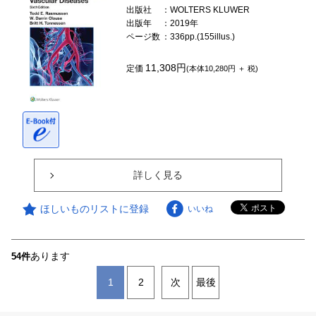
出版社
：WOLTERS KLUWER
出版年
：2019年
ページ数
：336pp.(155illus.)
11,308円
定価
(本体10,280円 ＋ 税)
詳しく見る
ほしいものリストに登録
いいね
あります
54件
1
2
次
最後