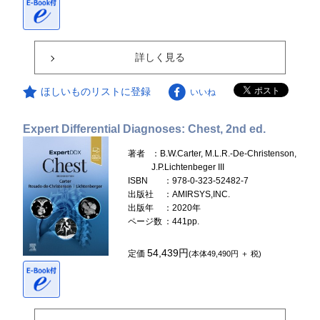
詳しく見る
ほしいものリストに登録
いいね
Expert Differential Diagnoses: Chest, 2nd ed.
著者
：B.W.Carter, M.L.R.-De-Christenson,
J.P.Lichtenbeger III
ISBN
：978-0-323-52482-7
出版社
：AMIRSYS,INC.
出版年
：2020年
ページ数
：441pp.
54,439円
定価
(本体49,490円 ＋ 税)