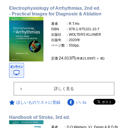
Electrophysiology of Arrhythmias, 2nd ed.
- Practical Images for Diagnosis & Ablation
著者
：R.T.Ho
ISBN
：978-1-975101-10-7
出版社
：WOLTERS KLUWER
出版年
：2020年
ページ数
：550pp.
24,013円
定価
(本体21,830円 ＋ 税)
詳しく見る
ほしいものリストに登録
いいね
Handbook of Stroke, 3rd ed.
著者
：D.O.Wiebers, V.L.Feigin & R.D.Br