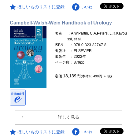
ほしいものリストに登録
いいね
Campbell-Walsh-Wein Handbook of Urology
著者
：A.W.Partin, C.A.Peters, L.R.Kavou
ssi, et al.
ISBN
：978-0-323-82747-8
出版社
：ELSEVIER
出版年
：2022年
ページ数
：879pp.
18,139円
定価
(本体16,490円 ＋ 税)
詳しく見る
ほしいものリストに登録
いいね