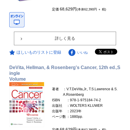
68,629円
定価
(本体62,390円 ＋ 税)
詳しく見る
ほしいものリストに登録
いいね
DeVita, Hellman, & Rosenberg's Cancer, 12th ed.,S
ingle
Volume
著者
：V.T.DeVita,Jr., T.S.Lawrence & S.
A.Rosenberg
ISBN
：978-1-975184-74-2
出版社
：WOLTERS KLUWER
出版年
：2023年
ページ数
：1880pp.
68,629円
定価
(本体62,390円 ＋ 税)