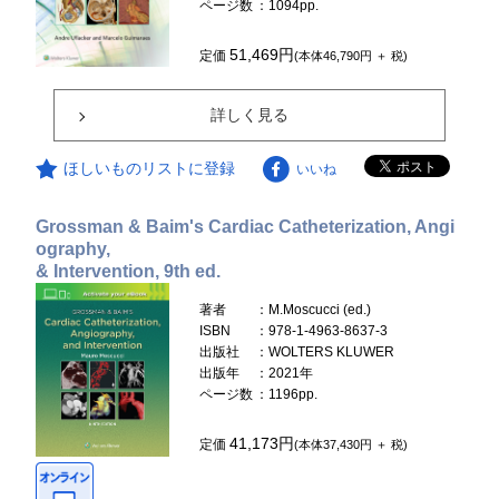
ページ数
：1094pp.
51,469円
定価
(本体46,790円 ＋ 税)
詳しく見る
ほしいものリストに登録
いいね
Grossman & Baim's Cardiac Catheterization, Angi
ography,
& Intervention, 9th ed.
著者
：M.Moscucci (ed.)
ISBN
：978-1-4963-8637-3
出版社
：WOLTERS KLUWER
出版年
：2021年
ページ数
：1196pp.
41,173円
定価
(本体37,430円 ＋ 税)