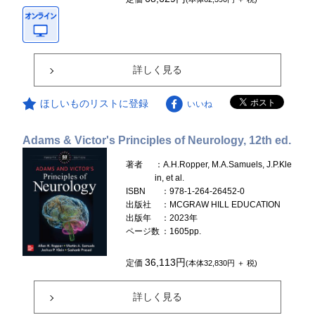
詳しく見る
ほしいものリストに登録
いいね
Adams & Victor's Principles of Neurology, 12th ed.
著者
：A.H.Ropper, M.A.Samuels, J.P.Kle
in, et al.
ISBN
：978-1-264-26452-0
出版社
：MCGRAW HILL EDUCATION
出版年
：2023年
ページ数
：1605pp.
36,113円
定価
(本体32,830円 ＋ 税)
詳しく見る