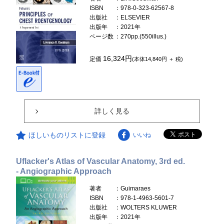
ISBN
：978-0-323-62567-8
出版社
：ELSEVIER
出版年
：2021年
ページ数
：270pp.(550illus.)
16,324円
定価
(本体14,840円 ＋ 税)
詳しく見る
ほしいものリストに登録
いいね
Uflacker's Atlas of Vascular Anatomy, 3rd ed.
- Angiographic Approach
著者
：Guimaraes
ISBN
：978-1-4963-5601-7
出版社
：WOLTERS KLUWER
出版年
：2021年