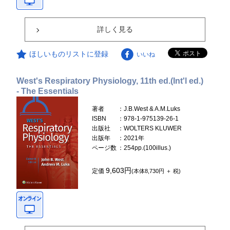
詳しく見る
ほしいものリストに登録
いいね
West's Respiratory Physiology, 11th ed.(Int'l ed.)
- The Essentials
著者
：J.B.West & A.M.Luks
ISBN
：978-1-975139-26-1
出版社
：WOLTERS KLUWER
出版年
：2021年
ページ数
：254pp.(100illus.)
9,603円
定価
(本体8,730円 ＋ 税)