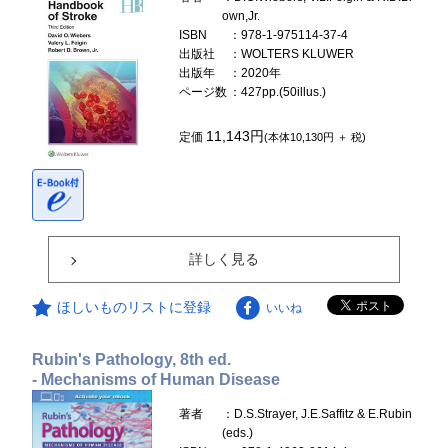
own,Jr.
ISBN
：978-1-975114-37-4
出版社
：WOLTERS KLUWER
出版年
：2020年
ページ数
：427pp.(50illus.)
11,143円
定価
(本体10,130円 ＋ 税)
詳しく見る
ほしいものリストに登録
いいね
Rubin's Pathology, 8th ed.
- Mechanisms of Human Disease
著者
：D.S.Strayer, J.E.Saffitz & E.Rubin
(eds.)