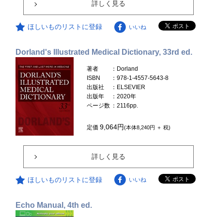
詳しく見る
ほしいものリストに登録
いいね
Dorland's Illustrated Medical Dictionary, 33rd ed.
著者
：Dorland
ISBN
：978-1-4557-5643-8
出版社
：ELSEVIER
出版年
：2020年
ページ数
：2116pp.
9,064円
定価
(本体8,240円 ＋ 税)
詳しく見る
ほしいものリストに登録
いいね
Echo Manual, 4th ed.