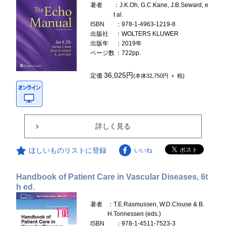
著者
：J.K.Oh, G.C.Kane, J.B.Seward, e
t al.
ISBN
：978-1-4963-1219-8
出版社
：WOLTERS KLUWER
出版年
：2019年
ページ数
：722pp.
36,025円
定価
(本体32,750円 ＋ 税)
詳しく見る
ほしいものリストに登録
いいね
Handbook of Patient Care in Vascular Diseases, 6t
h ed.
著者
：T.E.Rasmussen, W.D.Clouse & B.
H.Tonnessen (eds.)
ISBN
：978-1-4511-7523-3