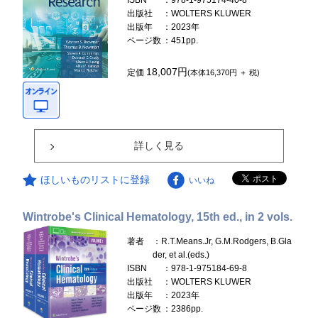
ISBN
：978-1-975174-40-8
出版社
：WOLTERS KLUWER
出版年
：2023年
ページ数
：451pp.
18,007円
定価
(本体16,370円 ＋ 税)
詳しく見る
ほしいものリストに登録
いいね
Wintrobe's Clinical Hematology, 15th ed., in 2 vols.
著者
：R.T.Means.Jr, G.M.Rodgers, B.Gla
der, et al.(eds.)
ISBN
：978-1-975184-69-8
出版社
：WOLTERS KLUWER
出版年
：2023年
ページ数
：2386pp.