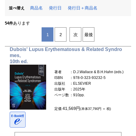
商品名
発行日
発行日＋商品名
並べ替え
あります
54件
1
2
次
最後
Dubois' Lupus Erythematosus & Related Syndro
mes,
10th ed.
著者
：D.J.Wallace & B.H.Hahn (eds.)
ISBN
：978-0-323-93232-5
出版社
：ELSEVIER
出版年
：2025年
ページ数
：910pp.
41,569円
定価
(本体37,790円 ＋ 税)