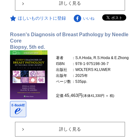
詳しく見る
ほしいものリストに登録
いいね
Rosen's Diagnosis of Breast Pathology by Needle
Core
Biopsy, 5th ed.
著者
：S.A.Hoda, R.S.Hoda & E.Zhong
ISBN
：978-1-975198-36-7
出版社
：WOLTERS KLUWER
出版年
：2025年
ページ数
：535pp.
45,463円
定価
(本体41,330円 ＋ 税)
詳しく見る