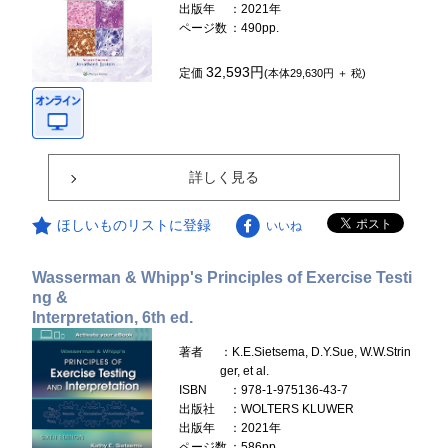
出版年
：2021年
ページ数
：490pp.
32,593円
定価
(本体29,630円 ＋ 税)
詳しく見る
ほしいものリストに登録
いいね
Wasserman & Whipp's Principles of Exercise Testi
ng &
Interpretation, 6th ed.
著者
：K.E.Sietsema, D.Y.Sue, W.W.Strin
ger, et al.
ISBN
：978-1-975136-43-7
出版社
：WOLTERS KLUWER
出版年
：2021年
ページ数
：586pp.