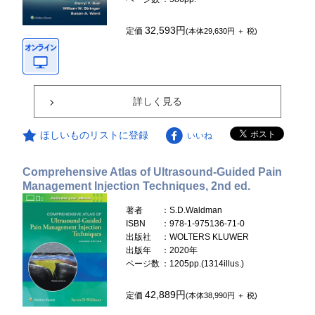
32,593円
定価
(本体29,630円 ＋ 税)
詳しく見る
ほしいものリストに登録
いいね
Comprehensive Atlas of Ultrasound-Guided Pain
Management Injection Techniques, 2nd ed.
著者
：S.D.Waldman
ISBN
：978-1-975136-71-0
出版社
：WOLTERS KLUWER
出版年
：2020年
ページ数
：1205pp.(1314illus.)
42,889円
定価
(本体38,990円 ＋ 税)