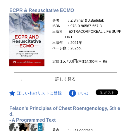
ECPR & Resuscitative ECMO
著者
：Z.Shinar & J.Badulak
ISBN
：978-0-96567-567-3
出版社
：EXTRACORPOREAL LIFE SUPP
ORT
出版年
：2021年
ページ数
：282pp.
15,730円
定価
(本体14,300円 ＋ 税)
詳しく見る
ほしいものリストに登録
いいね
Felson's Principles of Chest Roentgenology, 5th e
d.
- A Programmed Text
著者
：L.R.Goodman