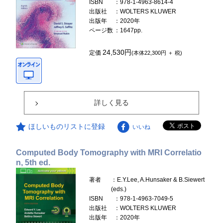
ISBN
：978-1-4963-8614-4
出版社
：WOLTERS KLUWER
出版年
：2020年
ページ数
：1647pp.
24,530円
定価
(本体22,300円 ＋ 税)
詳しく見る
ほしいものリストに登録
いいね
Computed Body Tomography with MRI Correlatio
n, 5th ed.
著者
：E.Y.Lee, A.Hunsaker & B.Siewert
(eds.)
ISBN
：978-1-4963-7049-5
出版社
：WOLTERS KLUWER
出版年
：2020年