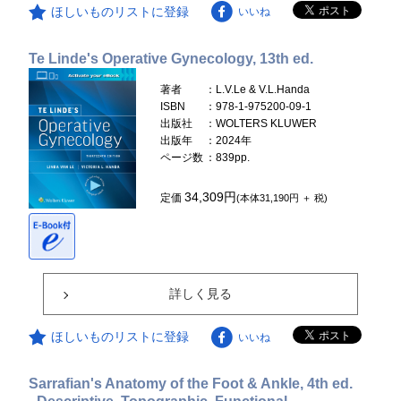
ほしいものリストに登録
いいね
Te Linde's Operative Gynecology, 13th ed.
著者
：L.V.Le & V.L.Handa
ISBN
：978-1-975200-09-1
出版社
：WOLTERS KLUWER
出版年
：2024年
ページ数
：839pp.
34,309円
定価
(本体31,190円 ＋ 税)
詳しく見る
ほしいものリストに登録
いいね
Sarrafian's Anatomy of the Foot & Ankle, 4th ed.