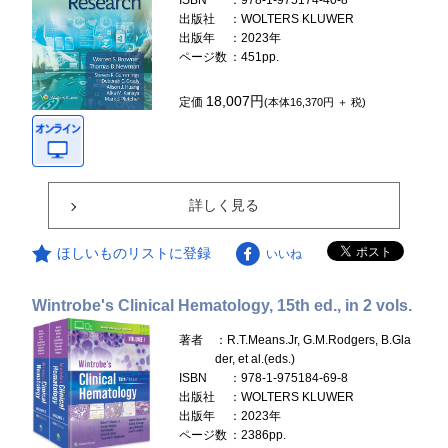
ISBN
：978-1-975174-40-8
出版社
：WOLTERS KLUWER
出版年
：2023年
ページ数
：451pp.
18,007円
定価
(本体16,370円 ＋ 税)
詳しく見る
ほしいものリストに登録
いいね
Wintrobe's Clinical Hematology, 15th ed., in 2 vols.
著者
：R.T.Means.Jr, G.M.Rodgers, B.Gla
der, et al.(eds.)
ISBN
：978-1-975184-69-8
出版社
：WOLTERS KLUWER
出版年
：2023年
ページ数
：2386pp.