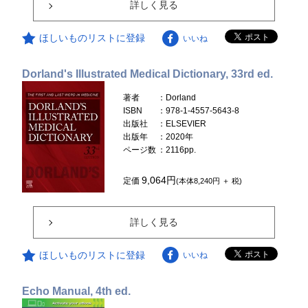
詳しく見る
ほしいものリストに登録
いいね
Dorland's Illustrated Medical Dictionary, 33rd ed.
著者
：Dorland
ISBN
：978-1-4557-5643-8
出版社
：ELSEVIER
出版年
：2020年
ページ数
：2116pp.
9,064円
定価
(本体8,240円 ＋ 税)
詳しく見る
ほしいものリストに登録
いいね
Echo Manual, 4th ed.