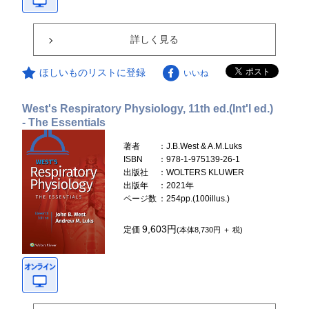
詳しく見る
ほしいものリストに登録
いいね
West's Respiratory Physiology, 11th ed.(Int'l ed.)
- The Essentials
著者
：J.B.West & A.M.Luks
ISBN
：978-1-975139-26-1
出版社
：WOLTERS KLUWER
出版年
：2021年
ページ数
：254pp.(100illus.)
9,603円
定価
(本体8,730円 ＋ 税)