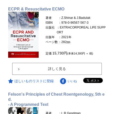
ECPR & Resuscitative ECMO
著者
：Z.Shinar & J.Badulak
ISBN
：978-0-96567-567-3
出版社
：EXTRACORPOREAL LIFE SUPP
ORT
出版年
：2021年
ページ数
：282pp.
15,730円
定価
(本体14,300円 ＋ 税)
詳しく見る
ほしいものリストに登録
いいね
Felson's Principles of Chest Roentgenology, 5th e
d.
- A Programmed Text
著者
：L.R.Goodman