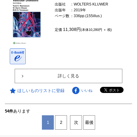
出版社
：WOLTERS KLUWER
出版年
：2019年
ページ数
：336pp.(155illus.)
11,308円
定価
(本体10,280円 ＋ 税)
詳しく見る
ほしいものリストに登録
いいね
あります
54件
1
2
次
最後