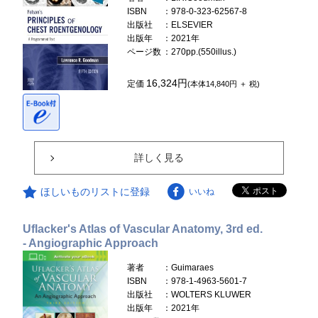
ISBN
：978-0-323-62567-8
出版社
：ELSEVIER
出版年
：2021年
ページ数
：270pp.(550illus.)
16,324円
定価
(本体14,840円 ＋ 税)
詳しく見る
ほしいものリストに登録
いいね
Uflacker's Atlas of Vascular Anatomy, 3rd ed.
- Angiographic Approach
著者
：Guimaraes
ISBN
：978-1-4963-5601-7
出版社
：WOLTERS KLUWER
出版年
：2021年