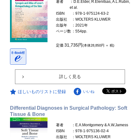
著者
：D.E.Elder, R.Elenitsas, A.L.Rubin,
et al.
ISBN
：978-1-975124-63-2
出版社
：WOLTERS KLUWER
出版年
：2021年
ページ数
：554pp.
31,735円
定価
(本体28,850円 ＋ 税)
詳しく見る
ほしいものリストに登録
いいね
Differential Diagnoses in Surgical Pathology: Soft
Tissue & Bone
著者
：E.A.Montgomery & A.W.Jamess
ISBN
：978-1-975136-02-4
出版社
：WOLTERS KLUWER