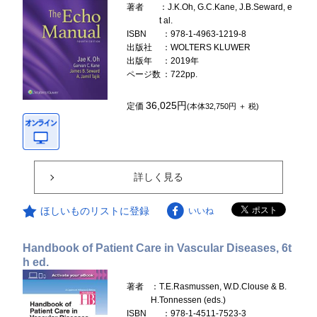
著者
：J.K.Oh, G.C.Kane, J.B.Seward, e
t al.
ISBN
：978-1-4963-1219-8
出版社
：WOLTERS KLUWER
出版年
：2019年
ページ数
：722pp.
36,025円
定価
(本体32,750円 ＋ 税)
詳しく見る
ほしいものリストに登録
いいね
Handbook of Patient Care in Vascular Diseases, 6t
h ed.
著者
：T.E.Rasmussen, W.D.Clouse & B.
H.Tonnessen (eds.)
ISBN
：978-1-4511-7523-3