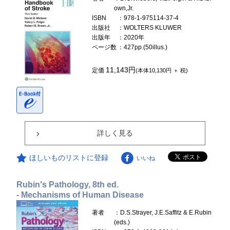
own,Jr.
ISBN
：978-1-975114-37-4
出版社
：WOLTERS KLUWER
出版年
：2020年
ページ数
：427pp.(50illus.)
11,143円
定価
(本体10,130円 ＋ 税)
詳しく見る
ほしいものリストに登録
いいね
Rubin's Pathology, 8th ed.
- Mechanisms of Human Disease
著者
：D.S.Strayer, J.E.Saffitz & E.Rubin
(eds.)