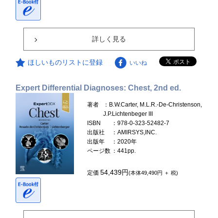
詳しく見る
ほしいものリストに登録
いいね
Expert Differential Diagnoses: Chest, 2nd ed.
著者
：B.W.Carter, M.L.R.-De-Christenson,
J.P.Lichtenbeger III
ISBN
：978-0-323-52482-7
出版社
：AMIRSYS,INC.
出版年
：2020年
ページ数
：441pp.
54,439円
定価
(本体49,490円 ＋ 税)