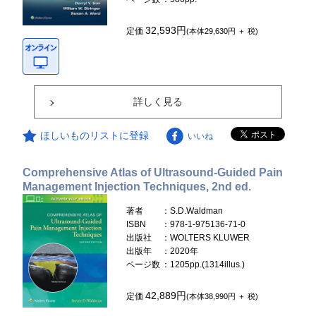
32,593円
定価
(本体29,630円 ＋ 税)
詳しく見る
ほしいものリストに登録
いいね
Comprehensive Atlas of Ultrasound-Guided Pain
Management Injection Techniques, 2nd ed.
著者
：S.D.Waldman
ISBN
：978-1-975136-71-0
出版社
：WOLTERS KLUWER
出版年
：2020年
ページ数
：1205pp.(1314illus.)
42,889円
定価
(本体38,990円 ＋ 税)