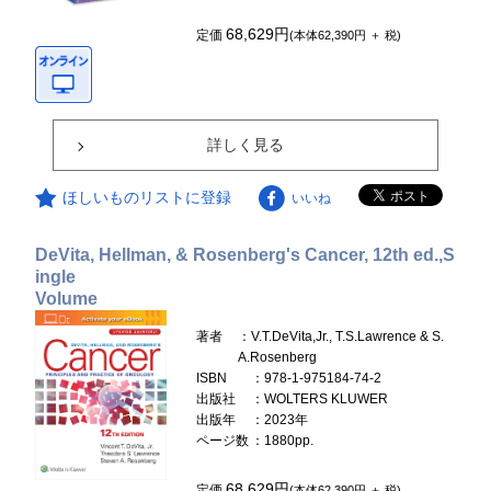
68,629円
定価
(本体62,390円 ＋ 税)
詳しく見る
ほしいものリストに登録
いいね
DeVita, Hellman, & Rosenberg's Cancer, 12th ed.,S
ingle
Volume
著者
：V.T.DeVita,Jr., T.S.Lawrence & S.
A.Rosenberg
ISBN
：978-1-975184-74-2
出版社
：WOLTERS KLUWER
出版年
：2023年
ページ数
：1880pp.
68,629円
定価
(本体62,390円 ＋ 税)