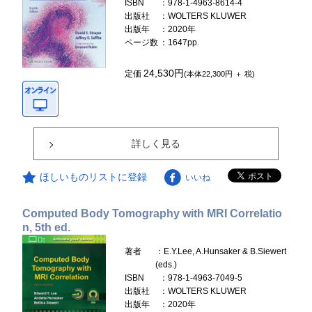
ISBN
：978-1-4963-8614-4
出版社
：WOLTERS KLUWER
出版年
：2020年
ページ数
：1647pp.
24,530円
定価
(本体22,300円 ＋ 税)
詳しく見る
ほしいものリストに登録
いいね
Computed Body Tomography with MRI Correlatio
n, 5th ed.
著者
：E.Y.Lee, A.Hunsaker & B.Siewert
(eds.)
ISBN
：978-1-4963-7049-5
出版社
：WOLTERS KLUWER
出版年
：2020年