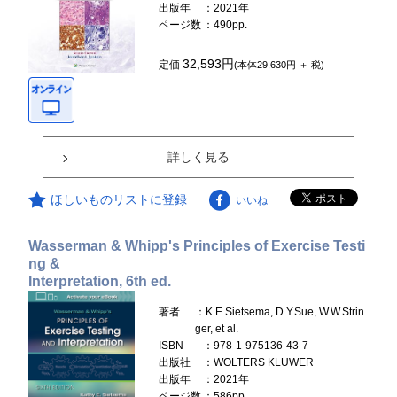
出版年
：2021年
ページ数
：490pp.
32,593円
定価
(本体29,630円 ＋ 税)
詳しく見る
ほしいものリストに登録
いいね
Wasserman & Whipp's Principles of Exercise Testi
ng &
Interpretation, 6th ed.
著者
：K.E.Sietsema, D.Y.Sue, W.W.Strin
ger, et al.
ISBN
：978-1-975136-43-7
出版社
：WOLTERS KLUWER
出版年
：2021年
ページ数
：586pp.