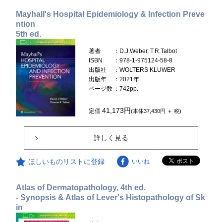
Mayhall's Hospital Epidemiology & Infection Preve
ntion
5th ed.
著者
：D.J.Weber, T.R.Talbot
ISBN
：978-1-975124-58-8
出版社
：WOLTERS KLUWER
出版年
：2021年
ページ数
：742pp.
41,173円
定価
(本体37,430円 ＋ 税)
詳しく見る
ほしいものリストに登録
いいね
Atlas of Dermatopathology, 4th ed.
- Synopsis & Atlas of Lever's Histopathology of Sk
in