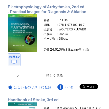
Electrophysiology of Arrhythmias, 2nd ed.
- Practical Images for Diagnosis & Ablation
著者
：R.T.Ho
ISBN
：978-1-975101-10-7
出版社
：WOLTERS KLUWER
出版年
：2020年
ページ数
：550pp.
24,013円
定価
(本体21,830円 ＋ 税)
詳しく見る
ほしいものリストに登録
いいね
Handbook of Stroke, 3rd ed.
著者
：D.O.Wiebers, V.L.Feigin & R.D.Br