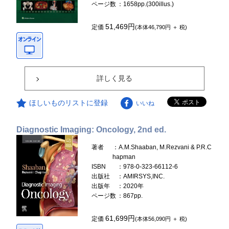
ページ数
：1658pp.(300illus.)
51,469円
定価
(本体46,790円 ＋ 税)
詳しく見る
ほしいものリストに登録
いいね
Diagnostic Imaging: Oncology, 2nd ed.
著者
：A.M.Shaaban, M.Rezvani & P.R.C
hapman
ISBN
：978-0-323-66112-6
出版社
：AMIRSYS,INC.
出版年
：2020年
ページ数
：867pp.
61,699円
定価
(本体56,090円 ＋ 税)