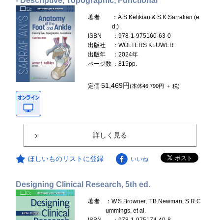
- Descriptive, Topographic, Functional
著者
：A.S.Kelikian & S.K.Sarrafian (e
d.)
ISBN
：978-1-975160-63-0
出版社
：WOLTERS KLUWER
出版年
：2024年
ページ数
：815pp.
51,469円
定価
(本体46,790円 ＋ 税)
詳しく見る
ほしいものリストに登録
いいね
Designing Clinical Research, 5th ed.
著者
：W.S.Browner, T.B.Newman, S.R.C
ummings, et al.