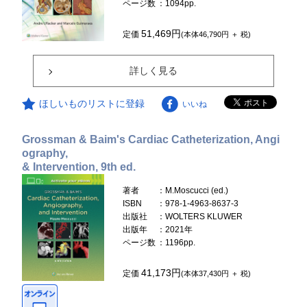
ページ数
：1094pp.
51,469円
定価
(本体46,790円 ＋ 税)
詳しく見る
ほしいものリストに登録
いいね
Grossman & Baim's Cardiac Catheterization, Angi
ography,
& Intervention, 9th ed.
著者
：M.Moscucci (ed.)
ISBN
：978-1-4963-8637-3
出版社
：WOLTERS KLUWER
出版年
：2021年
ページ数
：1196pp.
41,173円
定価
(本体37,430円 ＋ 税)