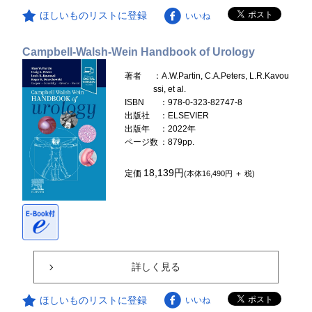
ほしいものリストに登録
いいね
Campbell-Walsh-Wein Handbook of Urology
著者
：A.W.Partin, C.A.Peters, L.R.Kavou
ssi, et al.
ISBN
：978-0-323-82747-8
出版社
：ELSEVIER
出版年
：2022年
ページ数
：879pp.
18,139円
定価
(本体16,490円 ＋ 税)
詳しく見る
ほしいものリストに登録
いいね