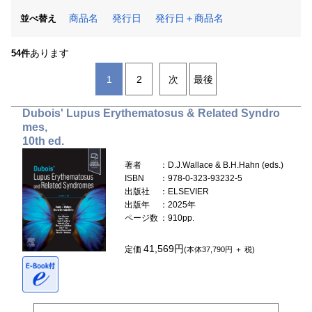
商品名
発行日
発行日＋商品名
並べ替え
あります
54件
1
2
次
最後
Dubois' Lupus Erythematosus & Related Syndro
mes,
10th ed.
著者
：D.J.Wallace & B.H.Hahn (eds.)
ISBN
：978-0-323-93232-5
出版社
：ELSEVIER
出版年
：2025年
ページ数
：910pp.
41,569円
定価
(本体37,790円 ＋ 税)