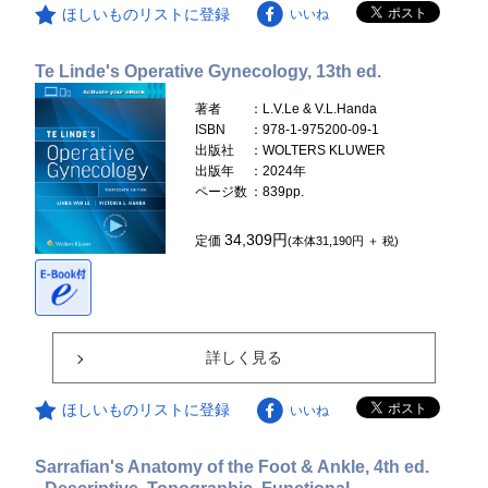
ほしいものリストに登録
いいね
Te Linde's Operative Gynecology, 13th ed.
著者
：L.V.Le & V.L.Handa
ISBN
：978-1-975200-09-1
出版社
：WOLTERS KLUWER
出版年
：2024年
ページ数
：839pp.
34,309円
定価
(本体31,190円 ＋ 税)
詳しく見る
ほしいものリストに登録
いいね
Sarrafian's Anatomy of the Foot & Ankle, 4th ed.