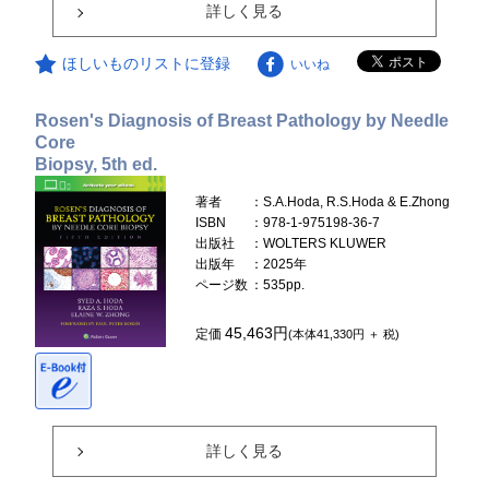
詳しく見る
ほしいものリストに登録
いいね
Rosen's Diagnosis of Breast Pathology by Needle
Core
Biopsy, 5th ed.
著者
：S.A.Hoda, R.S.Hoda & E.Zhong
ISBN
：978-1-975198-36-7
出版社
：WOLTERS KLUWER
出版年
：2025年
ページ数
：535pp.
45,463円
定価
(本体41,330円 ＋ 税)
詳しく見る