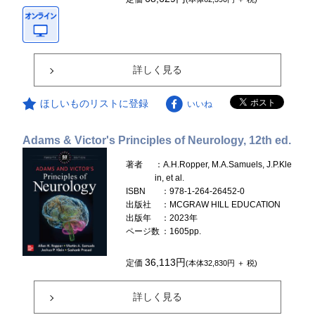
詳しく見る
ほしいものリストに登録
いいね
Adams & Victor's Principles of Neurology, 12th ed.
著者
：A.H.Ropper, M.A.Samuels, J.P.Kle
in, et al.
ISBN
：978-1-264-26452-0
出版社
：MCGRAW HILL EDUCATION
出版年
：2023年
ページ数
：1605pp.
36,113円
定価
(本体32,830円 ＋ 税)
詳しく見る