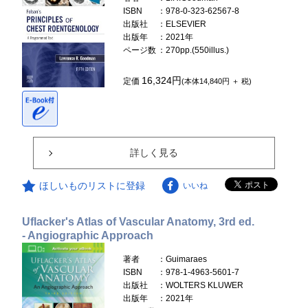
ISBN
：978-0-323-62567-8
出版社
：ELSEVIER
出版年
：2021年
ページ数
：270pp.(550illus.)
16,324円
定価
(本体14,840円 ＋ 税)
詳しく見る
ほしいものリストに登録
いいね
Uflacker's Atlas of Vascular Anatomy, 3rd ed.
- Angiographic Approach
著者
：Guimaraes
ISBN
：978-1-4963-5601-7
出版社
：WOLTERS KLUWER
出版年
：2021年