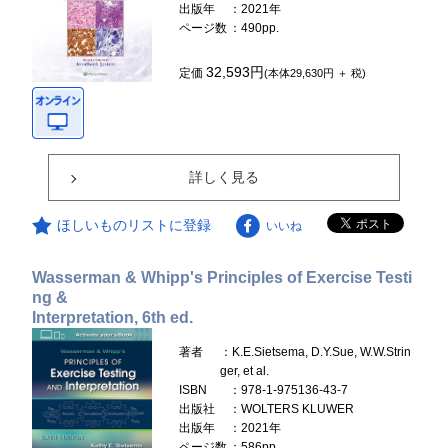
出版年
：2021年
ページ数
：490pp.
32,593円
定価
(本体29,630円 ＋ 税)
詳しく見る
ほしいものリストに登録
いいね
Wasserman & Whipp's Principles of Exercise Testi
ng &
Interpretation, 6th ed.
著者
：K.E.Sietsema, D.Y.Sue, W.W.Strin
ger, et al.
ISBN
：978-1-975136-43-7
出版社
：WOLTERS KLUWER
出版年
：2021年
ページ数
：586pp.