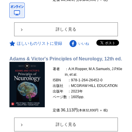
詳しく見る
ほしいものリストに登録
いいね
Adams & Victor's Principles of Neurology, 12th ed.
著者
：A.H.Ropper, M.A.Samuels, J.P.Kle
in, et al.
ISBN
：978-1-264-26452-0
出版社
：MCGRAW HILL EDUCATION
出版年
：2023年
ページ数
：1605pp.
36,113円
定価
(本体32,830円 ＋ 税)
詳しく見る