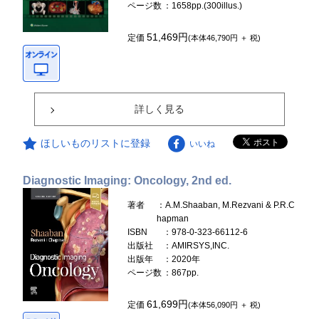
ページ数
：1658pp.(300illus.)
51,469円
定価
(本体46,790円 ＋ 税)
詳しく見る
ほしいものリストに登録
いいね
Diagnostic Imaging: Oncology, 2nd ed.
著者
：A.M.Shaaban, M.Rezvani & P.R.C
hapman
ISBN
：978-0-323-66112-6
出版社
：AMIRSYS,INC.
出版年
：2020年
ページ数
：867pp.
61,699円
定価
(本体56,090円 ＋ 税)