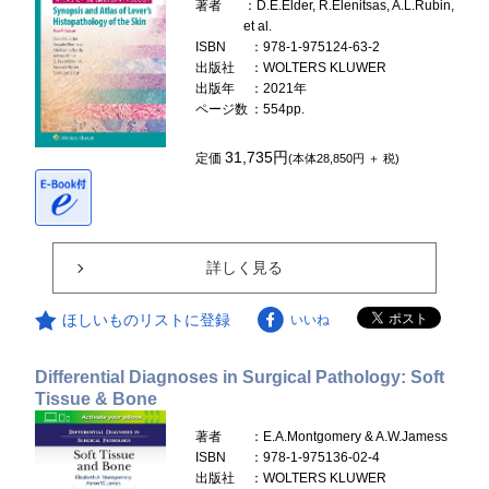
著者
：D.E.Elder, R.Elenitsas, A.L.Rubin,
et al.
ISBN
：978-1-975124-63-2
出版社
：WOLTERS KLUWER
出版年
：2021年
ページ数
：554pp.
31,735円
定価
(本体28,850円 ＋ 税)
詳しく見る
ほしいものリストに登録
いいね
Differential Diagnoses in Surgical Pathology: Soft
Tissue & Bone
著者
：E.A.Montgomery & A.W.Jamess
ISBN
：978-1-975136-02-4
出版社
：WOLTERS KLUWER