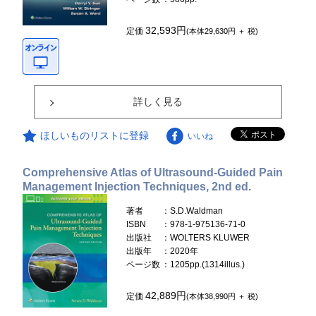
32,593円
定価
(本体29,630円 ＋ 税)
詳しく見る
ほしいものリストに登録
いいね
Comprehensive Atlas of Ultrasound-Guided Pain
Management Injection Techniques, 2nd ed.
著者
：S.D.Waldman
ISBN
：978-1-975136-71-0
出版社
：WOLTERS KLUWER
出版年
：2020年
ページ数
：1205pp.(1314illus.)
42,889円
定価
(本体38,990円 ＋ 税)