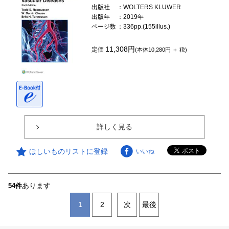
出版社
：WOLTERS KLUWER
出版年
：2019年
ページ数
：336pp.(155illus.)
11,308円
定価
(本体10,280円 ＋ 税)
詳しく見る
ほしいものリストに登録
いいね
あります
54件
1
2
次
最後