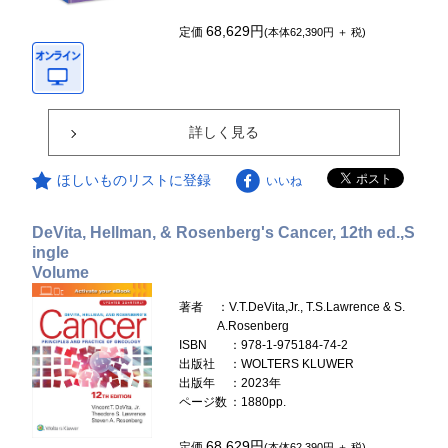
68,629円
定価
(本体62,390円 ＋ 税)
詳しく見る
ほしいものリストに登録
いいね
DeVita, Hellman, & Rosenberg's Cancer, 12th ed.,S
ingle
Volume
著者
：V.T.DeVita,Jr., T.S.Lawrence & S.
A.Rosenberg
ISBN
：978-1-975184-74-2
出版社
：WOLTERS KLUWER
出版年
：2023年
ページ数
：1880pp.
68,629円
定価
(本体62,390円 ＋ 税)