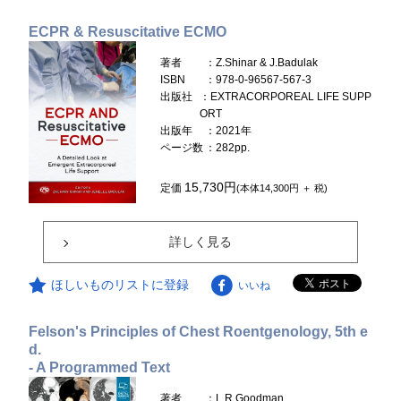
ECPR & Resuscitative ECMO
著者
：Z.Shinar & J.Badulak
ISBN
：978-0-96567-567-3
出版社
：EXTRACORPOREAL LIFE SUPP
ORT
出版年
：2021年
ページ数
：282pp.
15,730円
定価
(本体14,300円 ＋ 税)
詳しく見る
ほしいものリストに登録
いいね
Felson's Principles of Chest Roentgenology, 5th e
d.
- A Programmed Text
著者
：L.R.Goodman