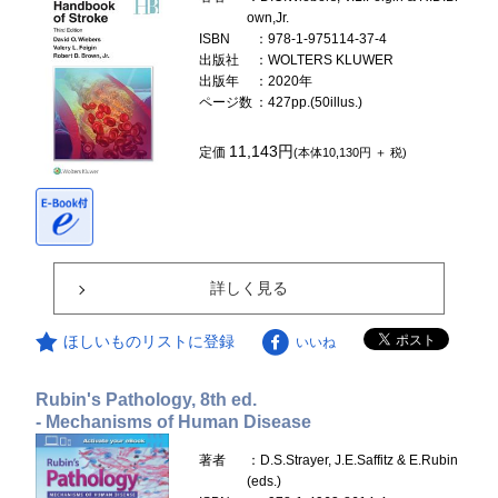
own,Jr.
ISBN
：978-1-975114-37-4
出版社
：WOLTERS KLUWER
出版年
：2020年
ページ数
：427pp.(50illus.)
11,143円
定価
(本体10,130円 ＋ 税)
詳しく見る
ほしいものリストに登録
いいね
Rubin's Pathology, 8th ed.
- Mechanisms of Human Disease
著者
：D.S.Strayer, J.E.Saffitz & E.Rubin
(eds.)