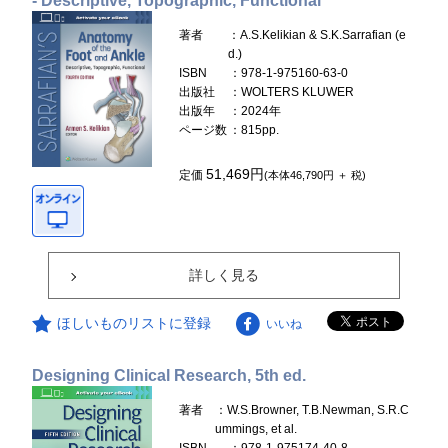
- Descriptive, Topographic, Functional
著者
：A.S.Kelikian & S.K.Sarrafian (e
d.)
ISBN
：978-1-975160-63-0
出版社
：WOLTERS KLUWER
出版年
：2024年
ページ数
：815pp.
51,469円
定価
(本体46,790円 ＋ 税)
詳しく見る
ほしいものリストに登録
いいね
Designing Clinical Research, 5th ed.
著者
：W.S.Browner, T.B.Newman, S.R.C
ummings, et al.