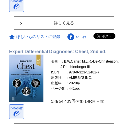
詳しく見る
ほしいものリストに登録
いいね
Expert Differential Diagnoses: Chest, 2nd ed.
著者
：B.W.Carter, M.L.R.-De-Christenson,
J.P.Lichtenbeger III
ISBN
：978-0-323-52482-7
出版社
：AMIRSYS,INC.
出版年
：2020年
ページ数
：441pp.
54,439円
定価
(本体49,490円 ＋ 税)