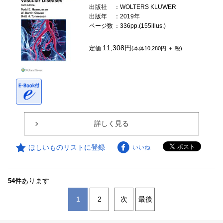
出版社
：WOLTERS KLUWER
出版年
：2019年
ページ数
：336pp.(155illus.)
11,308円
定価
(本体10,280円 ＋ 税)
詳しく見る
ほしいものリストに登録
いいね
あります
54件
1
2
次
最後