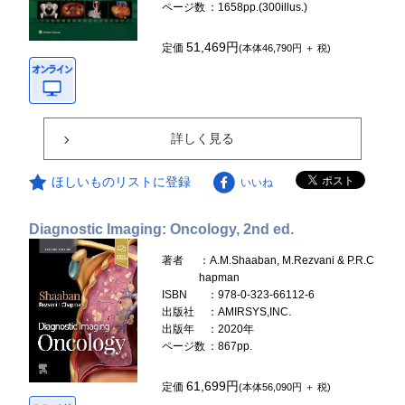
ページ数
：1658pp.(300illus.)
51,469円
定価
(本体46,790円 ＋ 税)
詳しく見る
ほしいものリストに登録
いいね
Diagnostic Imaging: Oncology, 2nd ed.
著者
：A.M.Shaaban, M.Rezvani & P.R.C
hapman
ISBN
：978-0-323-66112-6
出版社
：AMIRSYS,INC.
出版年
：2020年
ページ数
：867pp.
61,699円
定価
(本体56,090円 ＋ 税)