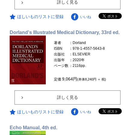
詳しく見る
ほしいものリストに登録
いいね
Dorland's Illustrated Medical Dictionary, 33rd ed.
著者
：Dorland
ISBN
：978-1-4557-5643-8
出版社
：ELSEVIER
出版年
：2020年
ページ数
：2116pp.
9,064円
定価
(本体8,240円 ＋ 税)
詳しく見る
ほしいものリストに登録
いいね
Echo Manual, 4th ed.