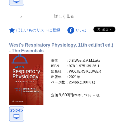
詳しく見る
ほしいものリストに登録
いいね
West's Respiratory Physiology, 11th ed.(Int'l ed.)
- The Essentials
著者
：J.B.West & A.M.Luks
ISBN
：978-1-975139-26-1
出版社
：WOLTERS KLUWER
出版年
：2021年
ページ数
：254pp.(100illus.)
9,603円
定価
(本体8,730円 ＋ 税)