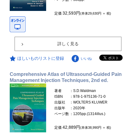
32,593円
定価
(本体29,630円 ＋ 税)
詳しく見る
ほしいものリストに登録
いいね
Comprehensive Atlas of Ultrasound-Guided Pain
Management Injection Techniques, 2nd ed.
著者
：S.D.Waldman
ISBN
：978-1-975136-71-0
出版社
：WOLTERS KLUWER
出版年
：2020年
ページ数
：1205pp.(1314illus.)
42,889円
定価
(本体38,990円 ＋ 税)