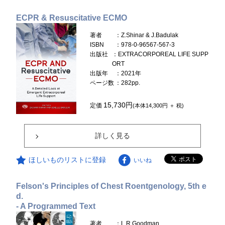
ECPR & Resuscitative ECMO
著者
：Z.Shinar & J.Badulak
ISBN
：978-0-96567-567-3
出版社
：EXTRACORPOREAL LIFE SUPP
ORT
出版年
：2021年
ページ数
：282pp.
15,730円
定価
(本体14,300円 ＋ 税)
詳しく見る
ほしいものリストに登録
いいね
Felson's Principles of Chest Roentgenology, 5th e
d.
- A Programmed Text
著者
：L.R.Goodman