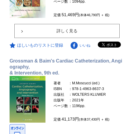
ページ数
：1094pp.
51,469円
定価
(本体46,790円 ＋ 税)
詳しく見る
ほしいものリストに登録
いいね
Grossman & Baim's Cardiac Catheterization, Angi
ography,
& Intervention, 9th ed.
著者
：M.Moscucci (ed.)
ISBN
：978-1-4963-8637-3
出版社
：WOLTERS KLUWER
出版年
：2021年
ページ数
：1196pp.
41,173円
定価
(本体37,430円 ＋ 税)