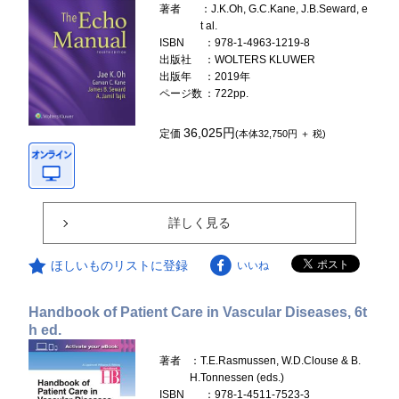
著者
：J.K.Oh, G.C.Kane, J.B.Seward, e
t al.
ISBN
：978-1-4963-1219-8
出版社
：WOLTERS KLUWER
出版年
：2019年
ページ数
：722pp.
36,025円
定価
(本体32,750円 ＋ 税)
詳しく見る
ほしいものリストに登録
いいね
Handbook of Patient Care in Vascular Diseases, 6t
h ed.
著者
：T.E.Rasmussen, W.D.Clouse & B.
H.Tonnessen (eds.)
ISBN
：978-1-4511-7523-3