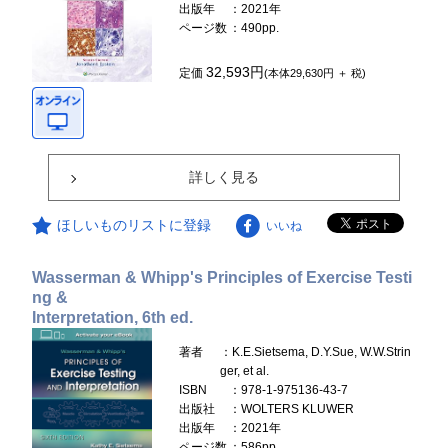
出版年
：2021年
ページ数
：490pp.
32,593円
定価
(本体29,630円 ＋ 税)
詳しく見る
ほしいものリストに登録
いいね
Wasserman & Whipp's Principles of Exercise Testi
ng &
Interpretation, 6th ed.
著者
：K.E.Sietsema, D.Y.Sue, W.W.Strin
ger, et al.
ISBN
：978-1-975136-43-7
出版社
：WOLTERS KLUWER
出版年
：2021年
ページ数
：586pp.