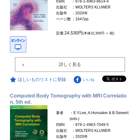
ISBN
：978-1-4963-8614-4
出版社
：WOLTERS KLUWER
出版年
：2020年
ページ数
：1647pp.
24,530円
定価
(本体22,300円 ＋ 税)
詳しく見る
ほしいものリストに登録
いいね
Computed Body Tomography with MRI Correlatio
n, 5th ed.
著者
：E.Y.Lee, A.Hunsaker & B.Siewert
(eds.)
ISBN
：978-1-4963-7049-5
出版社
：WOLTERS KLUWER
出版年
：2020年