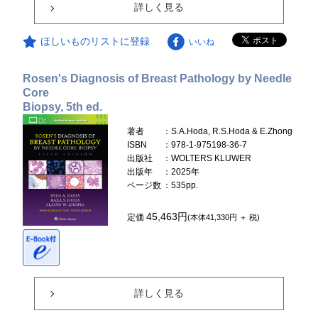
詳しく見る
ほしいものリストに登録
いいね
Rosen's Diagnosis of Breast Pathology by Needle
Core
Biopsy, 5th ed.
著者
：S.A.Hoda, R.S.Hoda & E.Zhong
ISBN
：978-1-975198-36-7
出版社
：WOLTERS KLUWER
出版年
：2025年
ページ数
：535pp.
45,463円
定価
(本体41,330円 ＋ 税)
詳しく見る