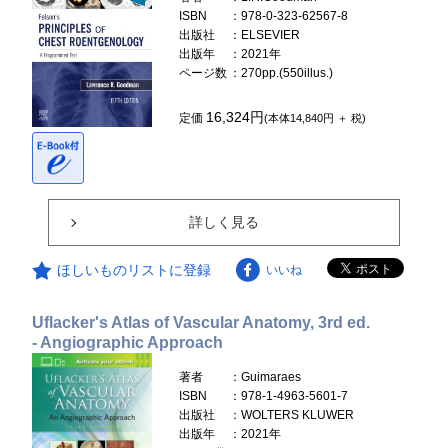
ISBN
：978-0-323-62567-8
出版社
：ELSEVIER
出版年
：2021年
ページ数
：270pp.(550illus.)
16,324円
定価
(本体14,840円 ＋ 税)
詳しく見る
ほしいものリストに登録
いいね
Uflacker's Atlas of Vascular Anatomy, 3rd ed.
- Angiographic Approach
著者
：Guimaraes
ISBN
：978-1-4963-5601-7
出版社
：WOLTERS KLUWER
出版年
：2021年