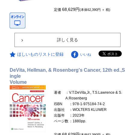
68,629円
定価
(本体62,390円 ＋ 税)
詳しく見る
ほしいものリストに登録
いいね
DeVita, Hellman, & Rosenberg's Cancer, 12th ed.,S
ingle
Volume
著者
：V.T.DeVita,Jr., T.S.Lawrence & S.
A.Rosenberg
ISBN
：978-1-975184-74-2
出版社
：WOLTERS KLUWER
出版年
：2023年
ページ数
：1880pp.
68,629円
定価
(本体62,390円 ＋ 税)