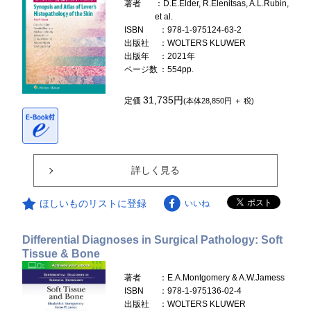
著者
：D.E.Elder, R.Elenitsas, A.L.Rubin,
et al.
ISBN
：978-1-975124-63-2
出版社
：WOLTERS KLUWER
出版年
：2021年
ページ数
：554pp.
31,735円
定価
(本体28,850円 ＋ 税)
詳しく見る
ほしいものリストに登録
いいね
Differential Diagnoses in Surgical Pathology: Soft
Tissue & Bone
著者
：E.A.Montgomery & A.W.Jamess
ISBN
：978-1-975136-02-4
出版社
：WOLTERS KLUWER