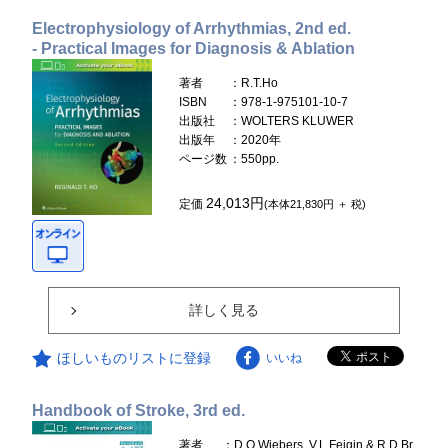
Electrophysiology of Arrhythmias, 2nd ed.
- Practical Images for Diagnosis & Ablation
著者
：R.T.Ho
ISBN
：978-1-975101-10-7
出版社
：WOLTERS KLUWER
出版年
：2020年
ページ数
：550pp.
24,013円
定価
(本体21,830円 ＋ 税)
詳しく見る
ほしいものリストに登録
いいね
Handbook of Stroke, 3rd ed.
著者
：D.O.Wiebers, V.L.Feigin & R.D.Br