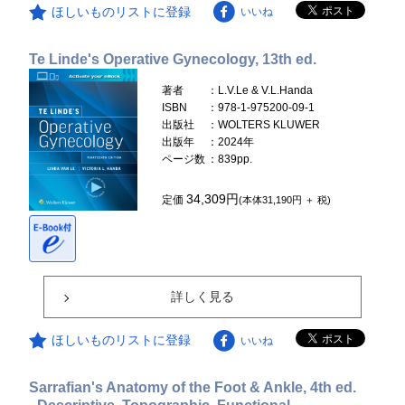
ほしいものリストに登録
いいね
Te Linde's Operative Gynecology, 13th ed.
著者
：L.V.Le & V.L.Handa
ISBN
：978-1-975200-09-1
出版社
：WOLTERS KLUWER
出版年
：2024年
ページ数
：839pp.
34,309円
定価
(本体31,190円 ＋ 税)
詳しく見る
ほしいものリストに登録
いいね
Sarrafian's Anatomy of the Foot & Ankle, 4th ed.