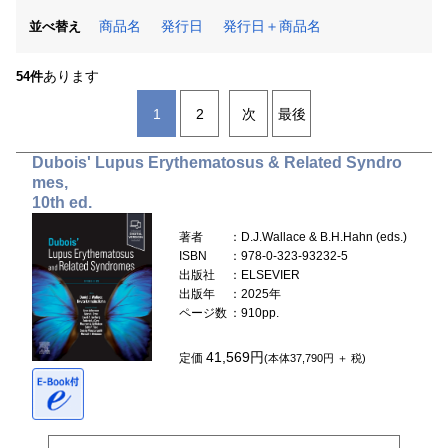
商品名
発行日
発行日＋商品名
並べ替え
あります
54件
1
2
次
最後
Dubois' Lupus Erythematosus & Related Syndro
mes,
10th ed.
著者
：D.J.Wallace & B.H.Hahn (eds.)
ISBN
：978-0-323-93232-5
出版社
：ELSEVIER
出版年
：2025年
ページ数
：910pp.
41,569円
定価
(本体37,790円 ＋ 税)