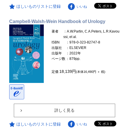
ほしいものリストに登録
いいね
Campbell-Walsh-Wein Handbook of Urology
著者
：A.W.Partin, C.A.Peters, L.R.Kavou
ssi, et al.
ISBN
：978-0-323-82747-8
出版社
：ELSEVIER
出版年
：2022年
ページ数
：879pp.
18,139円
定価
(本体16,490円 ＋ 税)
詳しく見る
ほしいものリストに登録
いいね