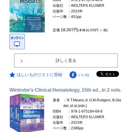
ISBN
：978-1-975174-40-8
出版社
：WOLTERS KLUWER
出版年
：2023年
ページ数
：451pp.
18,007円
定価
(本体16,370円 ＋ 税)
詳しく見る
ほしいものリストに登録
いいね
Wintrobe's Clinical Hematology, 15th ed., in 2 vols.
著者
：R.T.Means.Jr, G.M.Rodgers, B.Gla
der, et al.(eds.)
ISBN
：978-1-975184-69-8
出版社
：WOLTERS KLUWER
出版年
：2023年
ページ数
：2386pp.