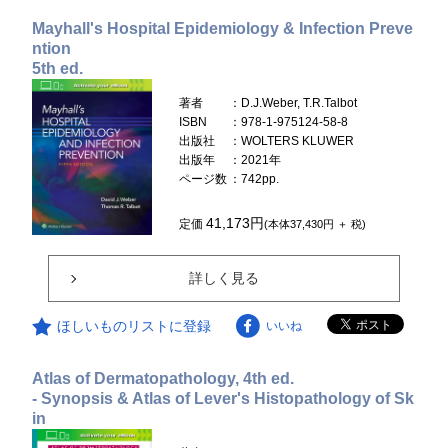
Mayhall's Hospital Epidemiology & Infection Preve
ntion
5th ed.
著者
：D.J.Weber, T.R.Talbot
ISBN
：978-1-975124-58-8
出版社
：WOLTERS KLUWER
出版年
：2021年
ページ数
：742pp.
41,173円
定価
(本体37,430円 ＋ 税)
詳しく見る
ほしいものリストに登録
いいね
Atlas of Dermatopathology, 4th ed.
- Synopsis & Atlas of Lever's Histopathology of Sk
in