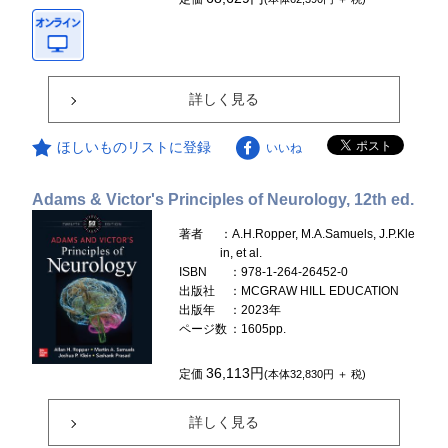
詳しく見る
ほしいものリストに登録
いいね
Adams & Victor's Principles of Neurology, 12th ed.
著者
：A.H.Ropper, M.A.Samuels, J.P.Kle
in, et al.
ISBN
：978-1-264-26452-0
出版社
：MCGRAW HILL EDUCATION
出版年
：2023年
ページ数
：1605pp.
36,113円
定価
(本体32,830円 ＋ 税)
詳しく見る