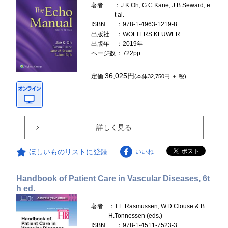
著者
：J.K.Oh, G.C.Kane, J.B.Seward, e
t al.
ISBN
：978-1-4963-1219-8
出版社
：WOLTERS KLUWER
出版年
：2019年
ページ数
：722pp.
36,025円
定価
(本体32,750円 ＋ 税)
詳しく見る
ほしいものリストに登録
いいね
Handbook of Patient Care in Vascular Diseases, 6t
h ed.
著者
：T.E.Rasmussen, W.D.Clouse & B.
H.Tonnessen (eds.)
ISBN
：978-1-4511-7523-3