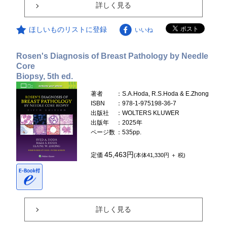
詳しく見る
ほしいものリストに登録
いいね
Rosen's Diagnosis of Breast Pathology by Needle
Core
Biopsy, 5th ed.
著者
：S.A.Hoda, R.S.Hoda & E.Zhong
ISBN
：978-1-975198-36-7
出版社
：WOLTERS KLUWER
出版年
：2025年
ページ数
：535pp.
45,463円
定価
(本体41,330円 ＋ 税)
詳しく見る