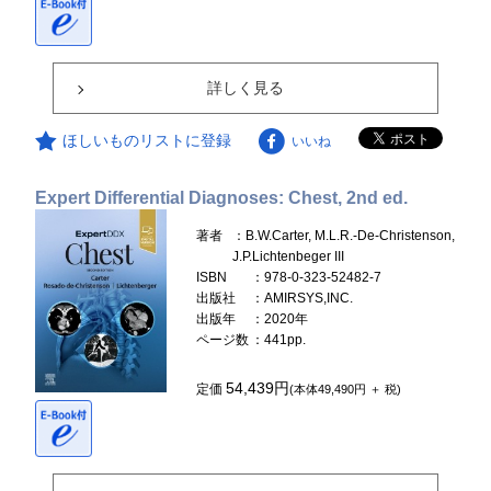
詳しく見る
ほしいものリストに登録
いいね
Expert Differential Diagnoses: Chest, 2nd ed.
著者
：B.W.Carter, M.L.R.-De-Christenson,
J.P.Lichtenbeger III
ISBN
：978-0-323-52482-7
出版社
：AMIRSYS,INC.
出版年
：2020年
ページ数
：441pp.
54,439円
定価
(本体49,490円 ＋ 税)