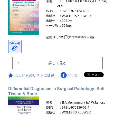
著者
：D.E.Elder, R.Elenitsas, A.L.Rubin,
et al.
ISBN
：978-1-975124-63-2
出版社
：WOLTERS KLUWER
出版年
：2021年
ページ数
：554pp.
31,735円
定価
(本体28,850円 ＋ 税)
詳しく見る
ほしいものリストに登録
いいね
Differential Diagnoses in Surgical Pathology: Soft
Tissue & Bone
著者
：E.A.Montgomery & A.W.Jamess
ISBN
：978-1-975136-02-4
出版社
：WOLTERS KLUWER