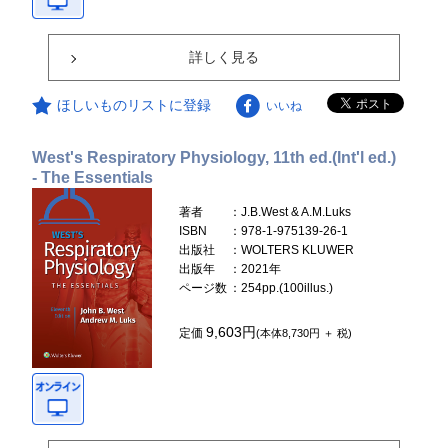
詳しく見る
ほしいものリストに登録
いいね
West's Respiratory Physiology, 11th ed.(Int'l ed.)
- The Essentials
著者
：J.B.West & A.M.Luks
ISBN
：978-1-975139-26-1
出版社
：WOLTERS KLUWER
出版年
：2021年
ページ数
：254pp.(100illus.)
9,603円
定価
(本体8,730円 ＋ 税)