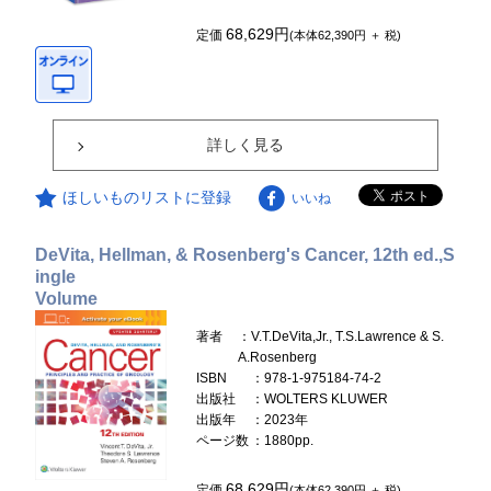
68,629円
定価
(本体62,390円 ＋ 税)
詳しく見る
ほしいものリストに登録
いいね
DeVita, Hellman, & Rosenberg's Cancer, 12th ed.,S
ingle
Volume
著者
：V.T.DeVita,Jr., T.S.Lawrence & S.
A.Rosenberg
ISBN
：978-1-975184-74-2
出版社
：WOLTERS KLUWER
出版年
：2023年
ページ数
：1880pp.
68,629円
定価
(本体62,390円 ＋ 税)