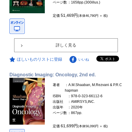
ページ数
：1658pp.(300illus.)
51,469円
定価
(本体46,790円 ＋ 税)
詳しく見る
ほしいものリストに登録
いいね
Diagnostic Imaging: Oncology, 2nd ed.
著者
：A.M.Shaaban, M.Rezvani & P.R.C
hapman
ISBN
：978-0-323-66112-6
出版社
：AMIRSYS,INC.
出版年
：2020年
ページ数
：867pp.
61,699円
定価
(本体56,090円 ＋ 税)