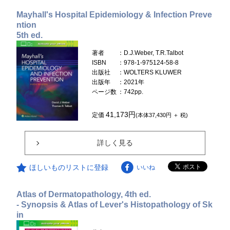
Mayhall's Hospital Epidemiology & Infection Preve
ntion
5th ed.
著者
：D.J.Weber, T.R.Talbot
ISBN
：978-1-975124-58-8
出版社
：WOLTERS KLUWER
出版年
：2021年
ページ数
：742pp.
41,173円
定価
(本体37,430円 ＋ 税)
詳しく見る
ほしいものリストに登録
いいね
Atlas of Dermatopathology, 4th ed.
- Synopsis & Atlas of Lever's Histopathology of Sk
in