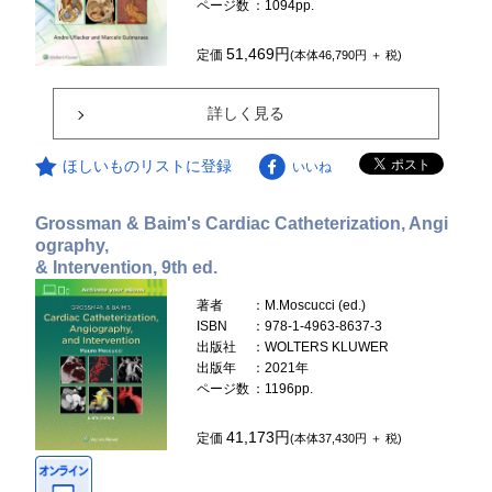
ページ数
：1094pp.
51,469円
定価
(本体46,790円 ＋ 税)
詳しく見る
ほしいものリストに登録
いいね
Grossman & Baim's Cardiac Catheterization, Angi
ography,
& Intervention, 9th ed.
著者
：M.Moscucci (ed.)
ISBN
：978-1-4963-8637-3
出版社
：WOLTERS KLUWER
出版年
：2021年
ページ数
：1196pp.
41,173円
定価
(本体37,430円 ＋ 税)