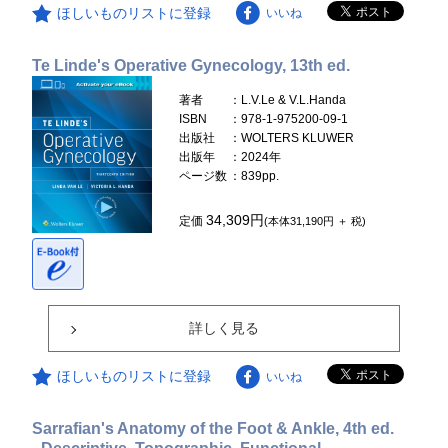
ほしいものリストに登録
いいね
Te Linde's Operative Gynecology, 13th ed.
著者
：L.V.Le & V.L.Handa
ISBN
：978-1-975200-09-1
出版社
：WOLTERS KLUWER
出版年
：2024年
ページ数
：839pp.
34,309円
定価
(本体31,190円 ＋ 税)
詳しく見る
ほしいものリストに登録
いいね
Sarrafian's Anatomy of the Foot & Ankle, 4th ed.