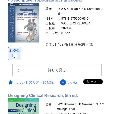
- Descriptive, Topographic, Functional
著者
：A.S.Kelikian & S.K.Sarrafian (e
d.)
ISBN
：978-1-975160-63-0
出版社
：WOLTERS KLUWER
出版年
：2024年
ページ数
：815pp.
51,469円
定価
(本体46,790円 ＋ 税)
詳しく見る
ほしいものリストに登録
いいね
Designing Clinical Research, 5th ed.
著者
：W.S.Browner, T.B.Newman, S.R.C
ummings, et al.