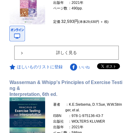
出版年
：2021年
ページ数
：490pp.
32,593円
定価
(本体29,630円 ＋ 税)
詳しく見る
ほしいものリストに登録
いいね
Wasserman & Whipp's Principles of Exercise Testi
ng &
Interpretation, 6th ed.
著者
：K.E.Sietsema, D.Y.Sue, W.W.Strin
ger, et al.
ISBN
：978-1-975136-43-7
出版社
：WOLTERS KLUWER
出版年
：2021年
ページ数
：586pp.