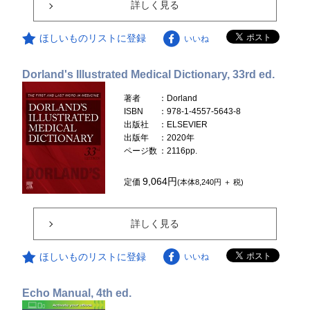
詳しく見る
ほしいものリストに登録
いいね
Dorland's Illustrated Medical Dictionary, 33rd ed.
著者
：Dorland
ISBN
：978-1-4557-5643-8
出版社
：ELSEVIER
出版年
：2020年
ページ数
：2116pp.
9,064円
定価
(本体8,240円 ＋ 税)
詳しく見る
ほしいものリストに登録
いいね
Echo Manual, 4th ed.