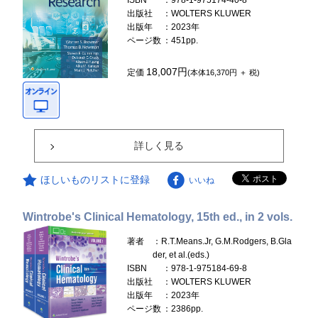
ISBN
：978-1-975174-40-8
出版社
：WOLTERS KLUWER
出版年
：2023年
ページ数
：451pp.
18,007円
定価
(本体16,370円 ＋ 税)
詳しく見る
ほしいものリストに登録
いいね
Wintrobe's Clinical Hematology, 15th ed., in 2 vols.
著者
：R.T.Means.Jr, G.M.Rodgers, B.Gla
der, et al.(eds.)
ISBN
：978-1-975184-69-8
出版社
：WOLTERS KLUWER
出版年
：2023年
ページ数
：2386pp.