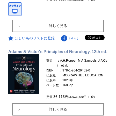
詳しく見る
ほしいものリストに登録
いいね
Adams & Victor's Principles of Neurology, 12th ed.
著者
：A.H.Ropper, M.A.Samuels, J.P.Kle
in, et al.
ISBN
：978-1-264-26452-0
出版社
：MCGRAW HILL EDUCATION
出版年
：2023年
ページ数
：1605pp.
36,113円
定価
(本体32,830円 ＋ 税)
詳しく見る