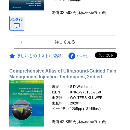
32,593円
定価
(本体29,630円 ＋ 税)
詳しく見る
ほしいものリストに登録
いいね
Comprehensive Atlas of Ultrasound-Guided Pain
Management Injection Techniques, 2nd ed.
著者
：S.D.Waldman
ISBN
：978-1-975136-71-0
出版社
：WOLTERS KLUWER
出版年
：2020年
ページ数
：1205pp.(1314illus.)
42,889円
定価
(本体38,990円 ＋ 税)