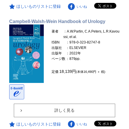
ほしいものリストに登録
いいね
Campbell-Walsh-Wein Handbook of Urology
著者
：A.W.Partin, C.A.Peters, L.R.Kavou
ssi, et al.
ISBN
：978-0-323-82747-8
出版社
：ELSEVIER
出版年
：2022年
ページ数
：879pp.
18,139円
定価
(本体16,490円 ＋ 税)
詳しく見る
ほしいものリストに登録
いいね