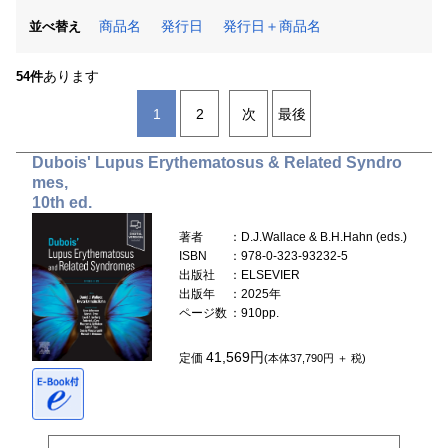
商品名
発行日
発行日＋商品名
並べ替え
あります
54件
1
2
次
最後
Dubois' Lupus Erythematosus & Related Syndro
mes,
10th ed.
著者
：D.J.Wallace & B.H.Hahn (eds.)
ISBN
：978-0-323-93232-5
出版社
：ELSEVIER
出版年
：2025年
ページ数
：910pp.
41,569円
定価
(本体37,790円 ＋ 税)