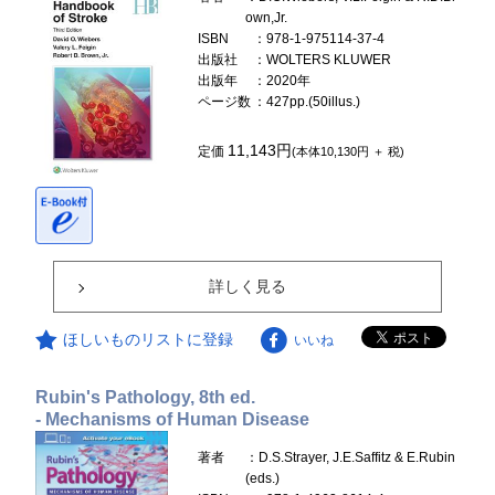
own,Jr.
ISBN
：978-1-975114-37-4
出版社
：WOLTERS KLUWER
出版年
：2020年
ページ数
：427pp.(50illus.)
11,143円
定価
(本体10,130円 ＋ 税)
詳しく見る
ほしいものリストに登録
いいね
Rubin's Pathology, 8th ed.
- Mechanisms of Human Disease
著者
：D.S.Strayer, J.E.Saffitz & E.Rubin
(eds.)