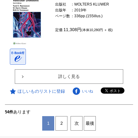
出版社
：WOLTERS KLUWER
出版年
：2019年
ページ数
：336pp.(155illus.)
11,308円
定価
(本体10,280円 ＋ 税)
詳しく見る
ほしいものリストに登録
いいね
あります
54件
1
2
次
最後