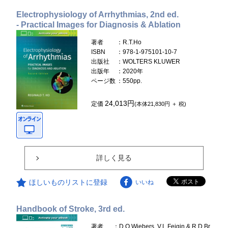
Electrophysiology of Arrhythmias, 2nd ed.
- Practical Images for Diagnosis & Ablation
著者
：R.T.Ho
ISBN
：978-1-975101-10-7
出版社
：WOLTERS KLUWER
出版年
：2020年
ページ数
：550pp.
24,013円
定価
(本体21,830円 ＋ 税)
詳しく見る
ほしいものリストに登録
いいね
Handbook of Stroke, 3rd ed.
著者
：D.O.Wiebers, V.L.Feigin & R.D.Br