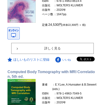
ISBN
：978-1-4963-8614-4
出版社
：WOLTERS KLUWER
出版年
：2020年
ページ数
：1647pp.
24,530円
定価
(本体22,300円 ＋ 税)
詳しく見る
ほしいものリストに登録
いいね
Computed Body Tomography with MRI Correlatio
n, 5th ed.
著者
：E.Y.Lee, A.Hunsaker & B.Siewert
(eds.)
ISBN
：978-1-4963-7049-5
出版社
：WOLTERS KLUWER
出版年
：2020年