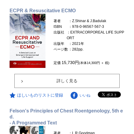
ECPR & Resuscitative ECMO
著者
：Z.Shinar & J.Badulak
ISBN
：978-0-96567-567-3
出版社
：EXTRACORPOREAL LIFE SUPP
ORT
出版年
：2021年
ページ数
：282pp.
15,730円
定価
(本体14,300円 ＋ 税)
詳しく見る
ほしいものリストに登録
いいね
Felson's Principles of Chest Roentgenology, 5th e
d.
- A Programmed Text
著者
：L.R.Goodman