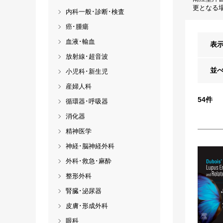
更となる
内科一般･診断･検査
癌･腫瘍
血液･輸血
表
放射線･超音波
並
小児科･新生児
産婦人科
54
件
循環器･呼吸器
消化器
精神医学
神経･脳神経外科
外科･救急･麻酔
整形外科
腎臓･泌尿器
皮膚･形成外科
眼科