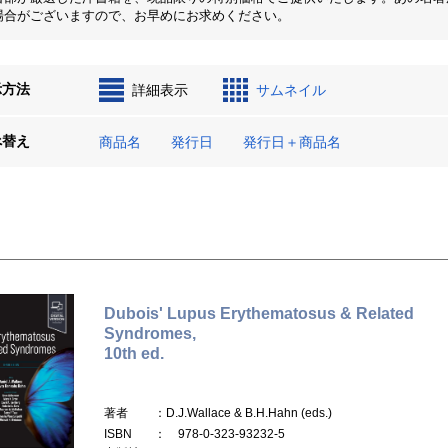
場合がございますので、お早めにお求めください。
示方法
詳細表示
サムネイル
べ替え
商品名
発行日
発行日＋商品名
Dubois' Lupus Erythematosus & Related
Syndromes,
10th ed.
著者
：D.J.Wallace & B.H.Hahn (eds.)
ISBN
： 978-0-323-93232-5