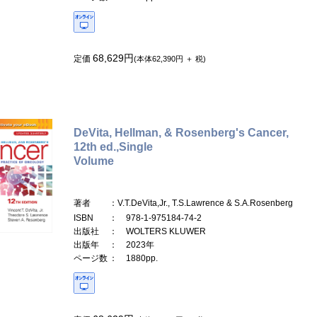
68,629円
定価
(本体62,390円 ＋ 税)
DeVita, Hellman, & Rosenberg's Cancer,
12th ed.,Single
Volume
著者
：V.T.DeVita,Jr., T.S.Lawrence & S.A.Rosenberg
ISBN
： 978-1-975184-74-2
出版社
： WOLTERS KLUWER
出版年
： 2023年
ページ数
： 1880pp.