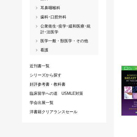
耳鼻咽喉科
歯科･口腔外科
公衆衛生･疫学･緩和医療･統
計･法医学
医学一般・獣医学・その他
看護
近刊書一覧
シリーズから探す
好評参考書・教科書
臨床留学への道 USMLE対策
学会出展一覧
洋書籍クリアランスセール