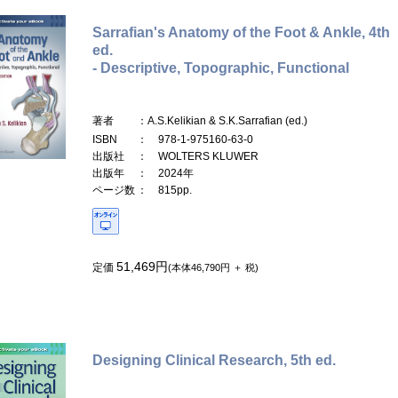
Sarrafian's Anatomy of the Foot & Ankle, 4th
ed.
- Descriptive, Topographic, Functional
著者
：A.S.Kelikian & S.K.Sarrafian (ed.)
ISBN
： 978-1-975160-63-0
出版社
： WOLTERS KLUWER
出版年
： 2024年
ページ数
： 815pp.
51,469円
定価
(本体46,790円 ＋ 税)
Designing Clinical Research, 5th ed.