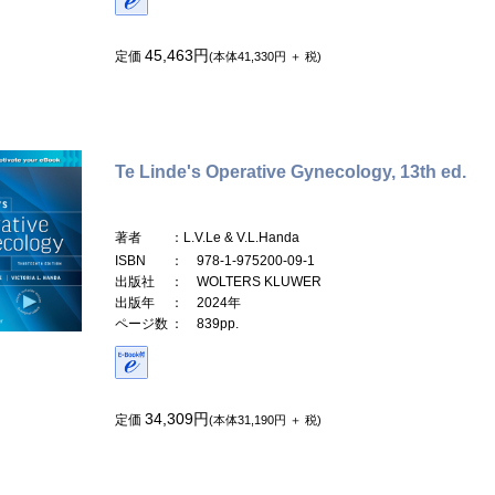
45,463円
定価
(本体41,330円 ＋ 税)
Te Linde's Operative Gynecology, 13th ed.
著者
：L.V.Le & V.L.Handa
ISBN
： 978-1-975200-09-1
出版社
： WOLTERS KLUWER
出版年
： 2024年
ページ数
： 839pp.
34,309円
定価
(本体31,190円 ＋ 税)