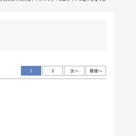
1
2
次へ
最後へ