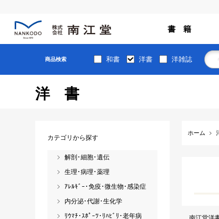
書 籍
和書
洋書
洋雑誌
商品検索
洋書
ホーム
カテゴリから探す
解剖･細胞･遺伝
生理･病理･薬理
ｱﾚﾙｷﾞｰ･免疫･微生物･感染症
内分泌･代謝･生化学
ﾘｳﾏﾁ･ｽﾎﾟｰﾂ･ﾘﾊﾋﾞﾘ･老年病
南江堂洋