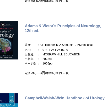
68,629円
定価
(本体62,390円 ＋ 税)
Adams & Victor's Principles of Neurology,
12th ed.
著者
：A.H.Ropper, M.A.Samuels, J.P.Klein, et al.
ISBN
： 978-1-264-26452-0
出版社
： MCGRAW HILL EDUCATION
出版年
： 2023年
ページ数
： 1605pp.
36,113円
定価
(本体32,830円 ＋ 税)
Campbell-Walsh-Wein Handbook of Urology