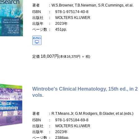
著者
：W.S.Browner, T.B.Newman, S.R.Cummings, et al.
ISBN
： 978-1-975174-40-8
出版社
： WOLTERS KLUWER
出版年
： 2023年
ページ数
： 451pp.
18,007円
定価
(本体16,370円 ＋ 税)
Wintrobe's Clinical Hematology, 15th ed., in 2
vols.
著者
：R.T.Means.Jr, G.M.Rodgers, B.Glader, et al.(eds.)
ISBN
： 978-1-975184-69-8
出版社
： WOLTERS KLUWER
出版年
： 2023年
ページ数
： 2386pp.