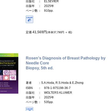
出版社
： ELSEVIER
出版年
： 2025年
ページ数
： 910pp.
41,569円
定価
(本体37,790円 ＋ 税)
Rosen's Diagnosis of Breast Pathology by
Needle Core
Biopsy, 5th ed.
著者
：S.A.Hoda, R.S.Hoda & E.Zhong
ISBN
： 978-1-975198-36-7
出版社
： WOLTERS KLUWER
出版年
： 2025年
ページ数
： 535pp.