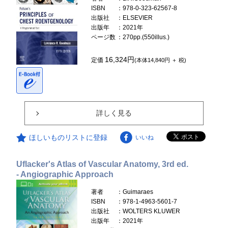
ISBN
：978-0-323-62567-8
出版社
：ELSEVIER
出版年
：2021年
ページ数
：270pp.(550illus.)
16,324円
定価
(本体14,840円 ＋ 税)
詳しく見る
ほしいものリストに登録
いいね
Uflacker's Atlas of Vascular Anatomy, 3rd ed.
- Angiographic Approach
著者
：Guimaraes
ISBN
：978-1-4963-5601-7
出版社
：WOLTERS KLUWER
出版年
：2021年