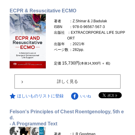
ECPR & Resuscitative ECMO
著者
：Z.Shinar & J.Badulak
ISBN
：978-0-96567-567-3
出版社
：EXTRACORPOREAL LIFE SUPP
ORT
出版年
：2021年
ページ数
：282pp.
15,730円
定価
(本体14,300円 ＋ 税)
詳しく見る
ほしいものリストに登録
いいね
Felson's Principles of Chest Roentgenology, 5th e
d.
- A Programmed Text
著者
：L.R.Goodman