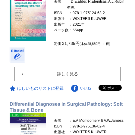
著者
：D.E.Elder, R.Elenitsas, A.L.Rubin,
et al.
ISBN
：978-1-975124-63-2
出版社
：WOLTERS KLUWER
出版年
：2021年
ページ数
：554pp.
31,735円
定価
(本体28,850円 ＋ 税)
詳しく見る
ほしいものリストに登録
いいね
Differential Diagnoses in Surgical Pathology: Soft
Tissue & Bone
著者
：E.A.Montgomery & A.W.Jamess
ISBN
：978-1-975136-02-4
出版社
：WOLTERS KLUWER