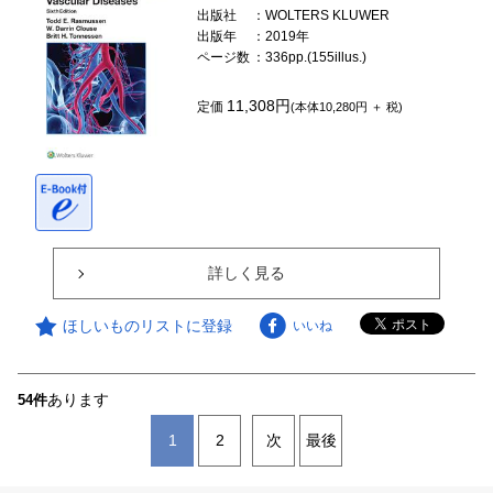
出版社
：WOLTERS KLUWER
出版年
：2019年
ページ数
：336pp.(155illus.)
11,308円
定価
(本体10,280円 ＋ 税)
詳しく見る
ほしいものリストに登録
いいね
あります
54件
1
2
次
最後