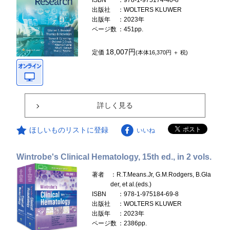
ISBN
：978-1-975174-40-8
出版社
：WOLTERS KLUWER
出版年
：2023年
ページ数
：451pp.
18,007円
定価
(本体16,370円 ＋ 税)
詳しく見る
ほしいものリストに登録
いいね
Wintrobe's Clinical Hematology, 15th ed., in 2 vols.
著者
：R.T.Means.Jr, G.M.Rodgers, B.Gla
der, et al.(eds.)
ISBN
：978-1-975184-69-8
出版社
：WOLTERS KLUWER
出版年
：2023年
ページ数
：2386pp.