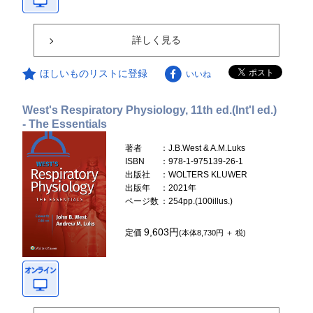
詳しく見る
ほしいものリストに登録
いいね
West's Respiratory Physiology, 11th ed.(Int'l ed.)
- The Essentials
著者
：J.B.West & A.M.Luks
ISBN
：978-1-975139-26-1
出版社
：WOLTERS KLUWER
出版年
：2021年
ページ数
：254pp.(100illus.)
9,603円
定価
(本体8,730円 ＋ 税)