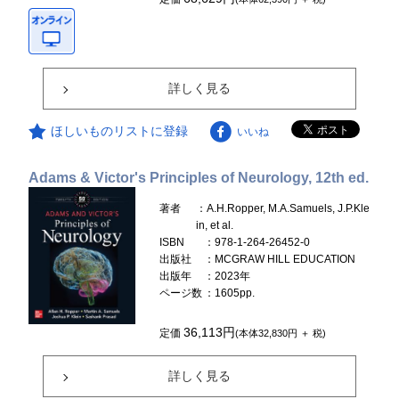
詳しく見る
ほしいものリストに登録
いいね
Adams & Victor's Principles of Neurology, 12th ed.
著者
：A.H.Ropper, M.A.Samuels, J.P.Kle
in, et al.
ISBN
：978-1-264-26452-0
出版社
：MCGRAW HILL EDUCATION
出版年
：2023年
ページ数
：1605pp.
36,113円
定価
(本体32,830円 ＋ 税)
詳しく見る