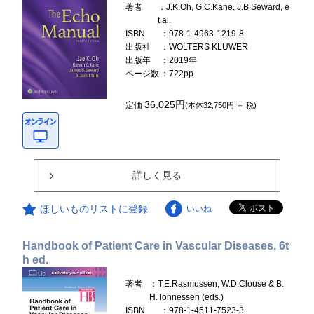
著者
：J.K.Oh, G.C.Kane, J.B.Seward, e
t al.
ISBN
：978-1-4963-1219-8
出版社
：WOLTERS KLUWER
出版年
：2019年
ページ数
：722pp.
36,025円
定価
(本体32,750円 ＋ 税)
詳しく見る
ほしいものリストに登録
いいね
Handbook of Patient Care in Vascular Diseases, 6t
h ed.
著者
：T.E.Rasmussen, W.D.Clouse & B.
H.Tonnessen (eds.)
ISBN
：978-1-4511-7523-3