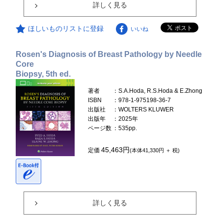
詳しく見る
ほしいものリストに登録
いいね
Rosen's Diagnosis of Breast Pathology by Needle
Core
Biopsy, 5th ed.
著者
：S.A.Hoda, R.S.Hoda & E.Zhong
ISBN
：978-1-975198-36-7
出版社
：WOLTERS KLUWER
出版年
：2025年
ページ数
：535pp.
45,463円
定価
(本体41,330円 ＋ 税)
詳しく見る