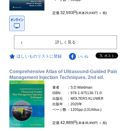
32,593円
定価
(本体29,630円 ＋ 税)
詳しく見る
ほしいものリストに登録
いいね
Comprehensive Atlas of Ultrasound-Guided Pain
Management Injection Techniques, 2nd ed.
著者
：S.D.Waldman
ISBN
：978-1-975136-71-0
出版社
：WOLTERS KLUWER
出版年
：2020年
ページ数
：1205pp.(1314illus.)
42,889円
定価
(本体38,990円 ＋ 税)