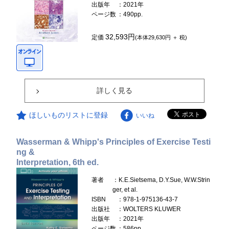
出版年
：2021年
ページ数
：490pp.
32,593円
定価
(本体29,630円 ＋ 税)
詳しく見る
ほしいものリストに登録
いいね
Wasserman & Whipp's Principles of Exercise Testi
ng &
Interpretation, 6th ed.
著者
：K.E.Sietsema, D.Y.Sue, W.W.Strin
ger, et al.
ISBN
：978-1-975136-43-7
出版社
：WOLTERS KLUWER
出版年
：2021年
ページ数
：586pp.