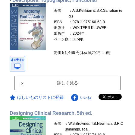
- Descriptive, Topographic, Functional
著者
：A.S.Kelikian & S.K.Sarrafian (e
d.)
ISBN
：978-1-975160-63-0
出版社
：WOLTERS KLUWER
出版年
：2024年
ページ数
：815pp.
51,469円
定価
(本体46,790円 ＋ 税)
詳しく見る
ほしいものリストに登録
いいね
Designing Clinical Research, 5th ed.
著者
：W.S.Browner, T.B.Newman, S.R.C
ummings, et al.