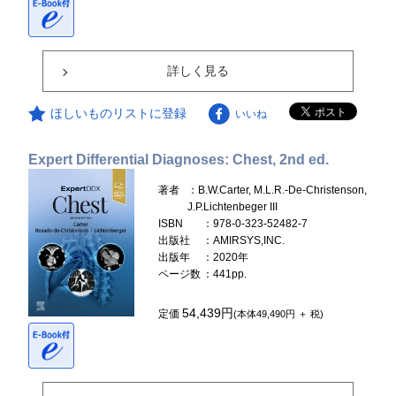
詳しく見る
ほしいものリストに登録
いいね
Expert Differential Diagnoses: Chest, 2nd ed.
著者
：B.W.Carter, M.L.R.-De-Christenson,
J.P.Lichtenbeger III
ISBN
：978-0-323-52482-7
出版社
：AMIRSYS,INC.
出版年
：2020年
ページ数
：441pp.
54,439円
定価
(本体49,490円 ＋ 税)