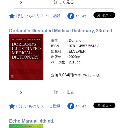
詳しく見る
ほしいものリストに登録
いいね
Dorland's Illustrated Medical Dictionary, 33rd ed.
著者
：Dorland
ISBN
：978-1-4557-5643-8
出版社
：ELSEVIER
出版年
：2020年
ページ数
：2116pp.
9,064円
定価
(本体8,240円 ＋ 税)
詳しく見る
ほしいものリストに登録
いいね
Echo Manual, 4th ed.