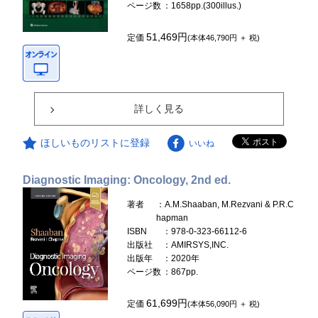
ページ数
：1658pp.(300illus.)
51,469円
定価
(本体46,790円 ＋ 税)
詳しく見る
ほしいものリストに登録
いいね
Diagnostic Imaging: Oncology, 2nd ed.
著者
：A.M.Shaaban, M.Rezvani & P.R.C
hapman
ISBN
：978-0-323-66112-6
出版社
：AMIRSYS,INC.
出版年
：2020年
ページ数
：867pp.
61,699円
定価
(本体56,090円 ＋ 税)