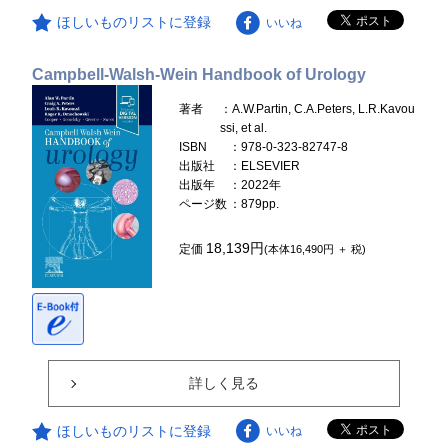
ほしいものリストに登録
いいね
Campbell-Walsh-Wein Handbook of Urology
著者
：A.W.Partin, C.A.Peters, L.R.Kavou
ssi, et al.
ISBN
：978-0-323-82747-8
出版社
：ELSEVIER
出版年
：2022年
ページ数
：879pp.
18,139円
定価
(本体16,490円 ＋ 税)
詳しく見る
ほしいものリストに登録
いいね