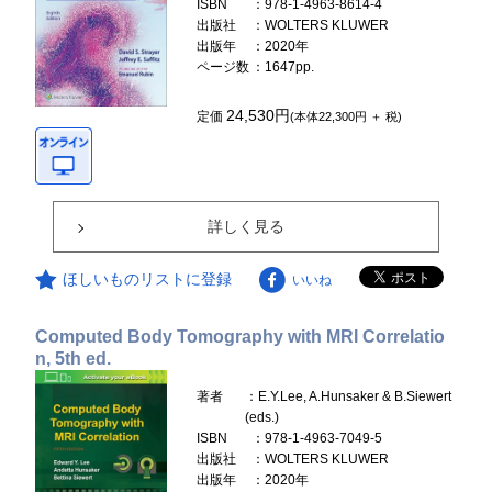
ISBN
：978-1-4963-8614-4
出版社
：WOLTERS KLUWER
出版年
：2020年
ページ数
：1647pp.
24,530円
定価
(本体22,300円 ＋ 税)
詳しく見る
ほしいものリストに登録
いいね
Computed Body Tomography with MRI Correlatio
n, 5th ed.
著者
：E.Y.Lee, A.Hunsaker & B.Siewert
(eds.)
ISBN
：978-1-4963-7049-5
出版社
：WOLTERS KLUWER
出版年
：2020年