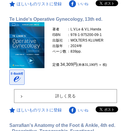
ほしいものリストに登録
いいね
Te Linde's Operative Gynecology, 13th ed.
著者
：L.V.Le & V.L.Handa
ISBN
：978-1-975200-09-1
出版社
：WOLTERS KLUWER
出版年
：2024年
ページ数
：839pp.
34,309円
定価
(本体31,190円 ＋ 税)
詳しく見る
ほしいものリストに登録
いいね
Sarrafian's Anatomy of the Foot & Ankle, 4th ed.