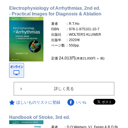
Electrophysiology of Arrhythmias, 2nd ed.
- Practical Images for Diagnosis & Ablation
著者
：R.T.Ho
ISBN
：978-1-975101-10-7
出版社
：WOLTERS KLUWER
出版年
：2020年
ページ数
：550pp.
24,013円
定価
(本体21,830円 ＋ 税)
詳しく見る
ほしいものリストに登録
いいね
Handbook of Stroke, 3rd ed.
著者
：D.O.Wiebers, V.L.Feigin & R.D.Br