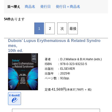
商品名
発行日
発行日＋商品名
並べ替え
あります
54件
1
2
次
最後
Dubois' Lupus Erythematosus & Related Syndro
mes,
10th ed.
著者
：D.J.Wallace & B.H.Hahn (eds.)
ISBN
：978-0-323-93232-5
出版社
：ELSEVIER
出版年
：2025年
ページ数
：910pp.
41,569円
定価
(本体37,790円 ＋ 税)