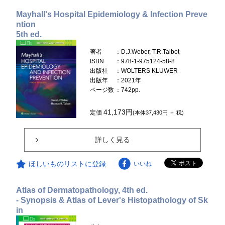
Mayhall's Hospital Epidemiology & Infection Preve
ntion
5th ed.
著者
：D.J.Weber, T.R.Talbot
ISBN
：978-1-975124-58-8
出版社
：WOLTERS KLUWER
出版年
：2021年
ページ数
：742pp.
41,173円
定価
(本体37,430円 ＋ 税)
詳しく見る
ほしいものリストに登録
いいね
Atlas of Dermatopathology, 4th ed.
- Synopsis & Atlas of Lever's Histopathology of Sk
in