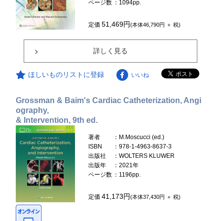
ページ数
：1094pp.
51,469円
定価
(本体46,790円 ＋ 税)
詳しく見る
ほしいものリストに登録
いいね
Grossman & Baim's Cardiac Catheterization, Angi
ography,
& Intervention, 9th ed.
著者
：M.Moscucci (ed.)
ISBN
：978-1-4963-8637-3
出版社
：WOLTERS KLUWER
出版年
：2021年
ページ数
：1196pp.
41,173円
定価
(本体37,430円 ＋ 税)