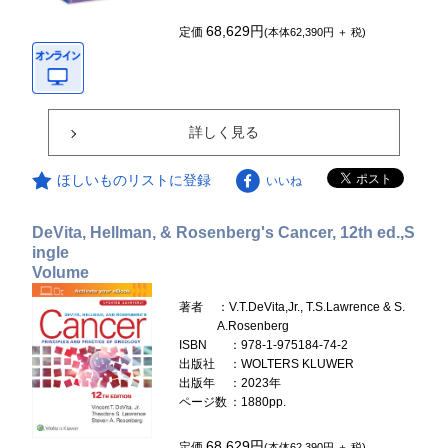
68,629円
定価
(本体62,390円 ＋ 税)
詳しく見る
ほしいものリストに登録
いいね
DeVita, Hellman, & Rosenberg's Cancer, 12th ed.,S
ingle
Volume
著者
：V.T.DeVita,Jr., T.S.Lawrence & S.
A.Rosenberg
ISBN
：978-1-975184-74-2
出版社
：WOLTERS KLUWER
出版年
：2023年
ページ数
：1880pp.
68,629円
定価
(本体62,390円 ＋ 税)