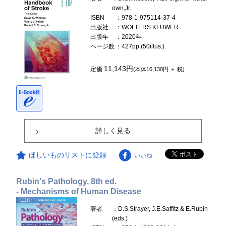
own,Jr.
ISBN
：978-1-975114-37-4
出版社
：WOLTERS KLUWER
出版年
：2020年
ページ数
：427pp.(50illus.)
11,143円
定価
(本体10,130円 ＋ 税)
詳しく見る
ほしいものリストに登録
いいね
Rubin's Pathology, 8th ed.
- Mechanisms of Human Disease
著者
：D.S.Strayer, J.E.Saffitz & E.Rubin
(eds.)