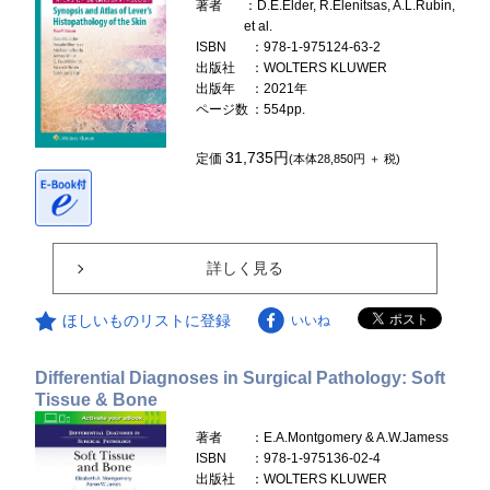
著者
：D.E.Elder, R.Elenitsas, A.L.Rubin,
et al.
ISBN
：978-1-975124-63-2
出版社
：WOLTERS KLUWER
出版年
：2021年
ページ数
：554pp.
31,735円
定価
(本体28,850円 ＋ 税)
詳しく見る
ほしいものリストに登録
いいね
Differential Diagnoses in Surgical Pathology: Soft
Tissue & Bone
著者
：E.A.Montgomery & A.W.Jamess
ISBN
：978-1-975136-02-4
出版社
：WOLTERS KLUWER