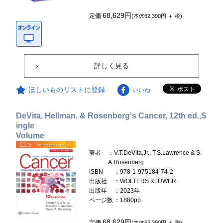
68,629円
定価
(本体62,390円 ＋ 税)
詳しく見る
ほしいものリストに登録
いいね
DeVita, Hellman, & Rosenberg's Cancer, 12th ed.,S
ingle
Volume
著者
：V.T.DeVita,Jr., T.S.Lawrence & S.
A.Rosenberg
ISBN
：978-1-975184-74-2
出版社
：WOLTERS KLUWER
出版年
：2023年
ページ数
：1880pp.
68,629円
定価
(本体62,390円 ＋ 税)