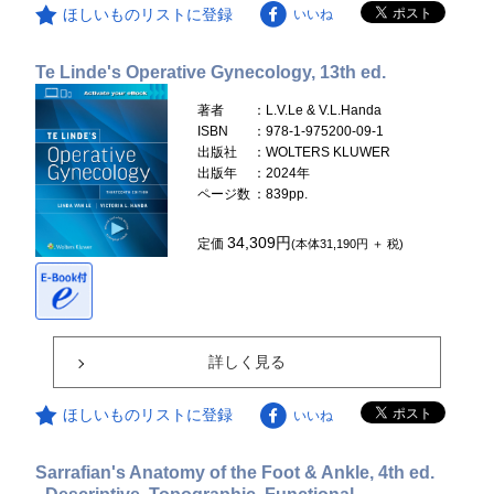
ほしいものリストに登録
いいね
Te Linde's Operative Gynecology, 13th ed.
著者
：L.V.Le & V.L.Handa
ISBN
：978-1-975200-09-1
出版社
：WOLTERS KLUWER
出版年
：2024年
ページ数
：839pp.
34,309円
定価
(本体31,190円 ＋ 税)
詳しく見る
ほしいものリストに登録
いいね
Sarrafian's Anatomy of the Foot & Ankle, 4th ed.