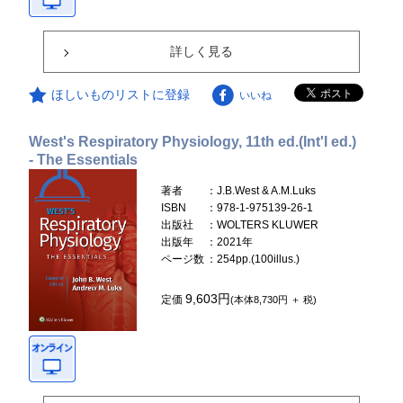
詳しく見る
ほしいものリストに登録
いいね
West's Respiratory Physiology, 11th ed.(Int'l ed.)
- The Essentials
著者
：J.B.West & A.M.Luks
ISBN
：978-1-975139-26-1
出版社
：WOLTERS KLUWER
出版年
：2021年
ページ数
：254pp.(100illus.)
9,603円
定価
(本体8,730円 ＋ 税)