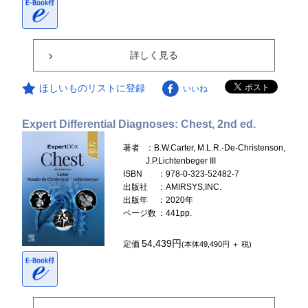
詳しく見る
ほしいものリストに登録
いいね
Expert Differential Diagnoses: Chest, 2nd ed.
著者
：B.W.Carter, M.L.R.-De-Christenson,
J.P.Lichtenbeger III
ISBN
：978-0-323-52482-7
出版社
：AMIRSYS,INC.
出版年
：2020年
ページ数
：441pp.
54,439円
定価
(本体49,490円 ＋ 税)