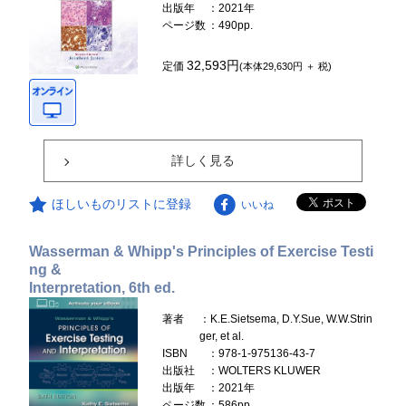
出版年
：2021年
ページ数
：490pp.
32,593円
定価
(本体29,630円 ＋ 税)
詳しく見る
ほしいものリストに登録
いいね
Wasserman & Whipp's Principles of Exercise Testi
ng &
Interpretation, 6th ed.
著者
：K.E.Sietsema, D.Y.Sue, W.W.Strin
ger, et al.
ISBN
：978-1-975136-43-7
出版社
：WOLTERS KLUWER
出版年
：2021年
ページ数
：586pp.