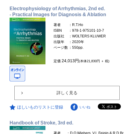
Electrophysiology of Arrhythmias, 2nd ed.
- Practical Images for Diagnosis & Ablation
著者
：R.T.Ho
ISBN
：978-1-975101-10-7
出版社
：WOLTERS KLUWER
出版年
：2020年
ページ数
：550pp.
24,013円
定価
(本体21,830円 ＋ 税)
詳しく見る
ほしいものリストに登録
いいね
Handbook of Stroke, 3rd ed.
著者
：D.O.Wiebers, V.L.Feigin & R.D.Br