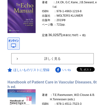
著者
：J.K.Oh, G.C.Kane, J.B.Seward, e
t al.
ISBN
：978-1-4963-1219-8
出版社
：WOLTERS KLUWER
出版年
：2019年
ページ数
：722pp.
36,025円
定価
(本体32,750円 ＋ 税)
詳しく見る
ほしいものリストに登録
いいね
Handbook of Patient Care in Vascular Diseases, 6t
h ed.
著者
：T.E.Rasmussen, W.D.Clouse & B.
H.Tonnessen (eds.)
ISBN
：978-1-4511-7523-3