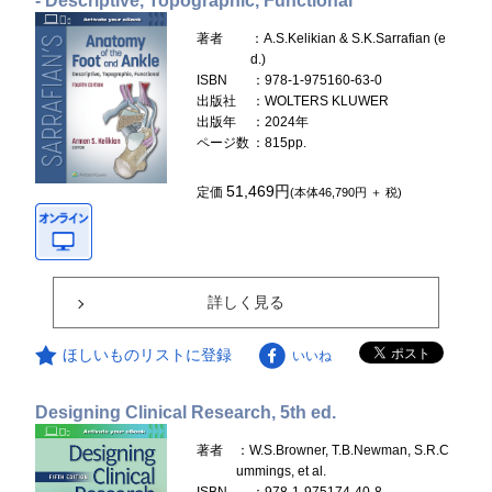
- Descriptive, Topographic, Functional
著者
：A.S.Kelikian & S.K.Sarrafian (e
d.)
ISBN
：978-1-975160-63-0
出版社
：WOLTERS KLUWER
出版年
：2024年
ページ数
：815pp.
51,469円
定価
(本体46,790円 ＋ 税)
詳しく見る
ほしいものリストに登録
いいね
Designing Clinical Research, 5th ed.
著者
：W.S.Browner, T.B.Newman, S.R.C
ummings, et al.