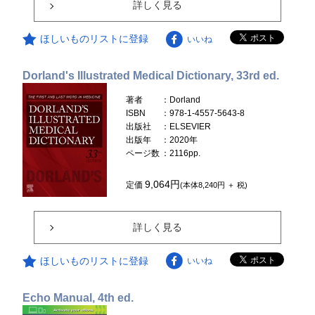
詳しく見る
ほしいものリストに登録
いいね
Dorland's Illustrated Medical Dictionary, 33rd ed.
著者
：Dorland
ISBN
：978-1-4557-5643-8
出版社
：ELSEVIER
出版年
：2020年
ページ数
：2116pp.
9,064円
定価
(本体8,240円 ＋ 税)
詳しく見る
ほしいものリストに登録
いいね
Echo Manual, 4th ed.