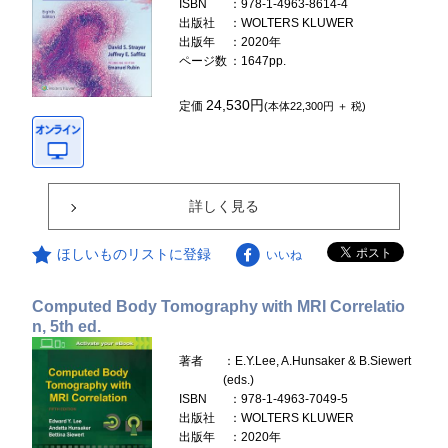
ISBN
：978-1-4963-8614-4
出版社
：WOLTERS KLUWER
出版年
：2020年
ページ数
：1647pp.
24,530円
定価
(本体22,300円 ＋ 税)
詳しく見る
ほしいものリストに登録
いいね
Computed Body Tomography with MRI Correlatio
n, 5th ed.
著者
：E.Y.Lee, A.Hunsaker & B.Siewert
(eds.)
ISBN
：978-1-4963-7049-5
出版社
：WOLTERS KLUWER
出版年
：2020年