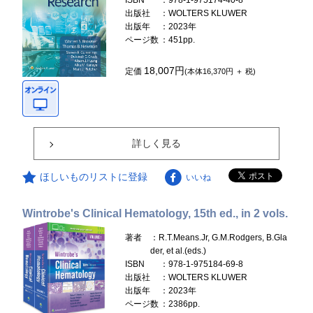
ISBN
：978-1-975174-40-8
出版社
：WOLTERS KLUWER
出版年
：2023年
ページ数
：451pp.
18,007円
定価
(本体16,370円 ＋ 税)
詳しく見る
ほしいものリストに登録
いいね
Wintrobe's Clinical Hematology, 15th ed., in 2 vols.
著者
：R.T.Means.Jr, G.M.Rodgers, B.Gla
der, et al.(eds.)
ISBN
：978-1-975184-69-8
出版社
：WOLTERS KLUWER
出版年
：2023年
ページ数
：2386pp.