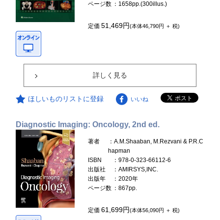
ページ数
：1658pp.(300illus.)
51,469円
定価
(本体46,790円 ＋ 税)
詳しく見る
ほしいものリストに登録
いいね
Diagnostic Imaging: Oncology, 2nd ed.
著者
：A.M.Shaaban, M.Rezvani & P.R.C
hapman
ISBN
：978-0-323-66112-6
出版社
：AMIRSYS,INC.
出版年
：2020年
ページ数
：867pp.
61,699円
定価
(本体56,090円 ＋ 税)