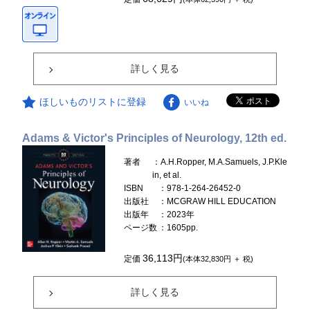
詳しく見る
ほしいものリストに登録
いいね
Adams & Victor's Principles of Neurology, 12th ed.
著者
：A.H.Ropper, M.A.Samuels, J.P.Kle
in, et al.
ISBN
：978-1-264-26452-0
出版社
：MCGRAW HILL EDUCATION
出版年
：2023年
ページ数
：1605pp.
36,113円
定価
(本体32,830円 ＋ 税)
詳しく見る