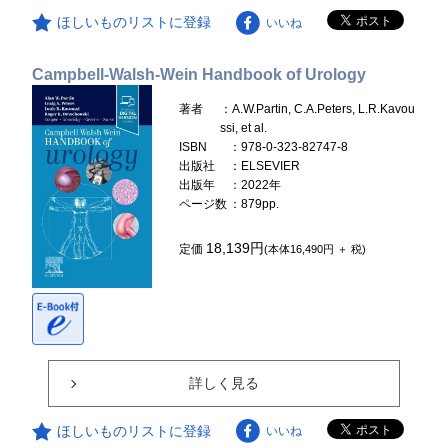
ほしいものリストに登録
いいね
Campbell-Walsh-Wein Handbook of Urology
著者
：A.W.Partin, C.A.Peters, L.R.Kavou
ssi, et al.
ISBN
：978-0-323-82747-8
出版社
：ELSEVIER
出版年
：2022年
ページ数
：879pp.
18,139円
定価
(本体16,490円 ＋ 税)
詳しく見る
ほしいものリストに登録
いいね