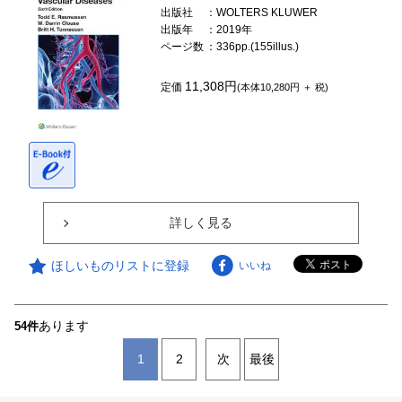
出版社
：WOLTERS KLUWER
出版年
：2019年
ページ数
：336pp.(155illus.)
11,308円
定価
(本体10,280円 ＋ 税)
詳しく見る
ほしいものリストに登録
いいね
あります
54件
1
2
次
最後