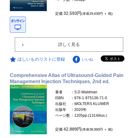
32,593円
定価
(本体29,630円 ＋ 税)
詳しく見る
ほしいものリストに登録
いいね
Comprehensive Atlas of Ultrasound-Guided Pain
Management Injection Techniques, 2nd ed.
著者
：S.D.Waldman
ISBN
：978-1-975136-71-0
出版社
：WOLTERS KLUWER
出版年
：2020年
ページ数
：1205pp.(1314illus.)
42,889円
定価
(本体38,990円 ＋ 税)