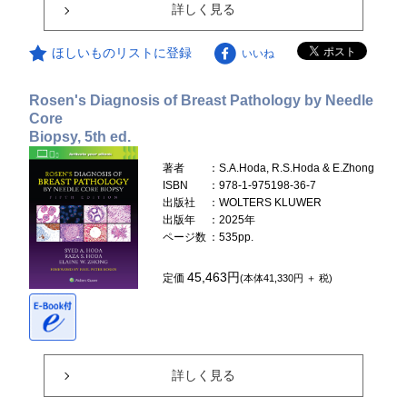
詳しく見る
ほしいものリストに登録
いいね
Rosen's Diagnosis of Breast Pathology by Needle
Core
Biopsy, 5th ed.
著者
：S.A.Hoda, R.S.Hoda & E.Zhong
ISBN
：978-1-975198-36-7
出版社
：WOLTERS KLUWER
出版年
：2025年
ページ数
：535pp.
45,463円
定価
(本体41,330円 ＋ 税)
詳しく見る