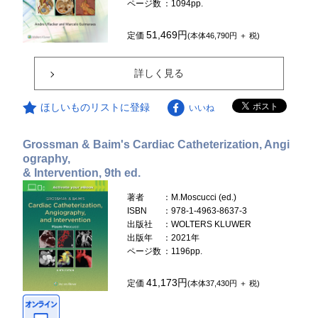
ページ数
：1094pp.
51,469円
定価
(本体46,790円 ＋ 税)
詳しく見る
ほしいものリストに登録
いいね
Grossman & Baim's Cardiac Catheterization, Angi
ography,
& Intervention, 9th ed.
著者
：M.Moscucci (ed.)
ISBN
：978-1-4963-8637-3
出版社
：WOLTERS KLUWER
出版年
：2021年
ページ数
：1196pp.
41,173円
定価
(本体37,430円 ＋ 税)