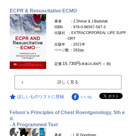
ECPR & Resuscitative ECMO
著者
：Z.Shinar & J.Badulak
ISBN
：978-0-96567-567-3
出版社
：EXTRACORPOREAL LIFE SUPP
ORT
出版年
：2021年
ページ数
：282pp.
15,730円
定価
(本体14,300円 ＋ 税)
詳しく見る
ほしいものリストに登録
いいね
Felson's Principles of Chest Roentgenology, 5th e
d.
- A Programmed Text
著者
：L.R.Goodman