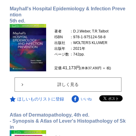
Mayhall's Hospital Epidemiology & Infection Preve
ntion
5th ed.
著者
：D.J.Weber, T.R.Talbot
ISBN
：978-1-975124-58-8
出版社
：WOLTERS KLUWER
出版年
：2021年
ページ数
：742pp.
41,173円
定価
(本体37,430円 ＋ 税)
詳しく見る
ほしいものリストに登録
いいね
Atlas of Dermatopathology, 4th ed.
- Synopsis & Atlas of Lever's Histopathology of Sk
in