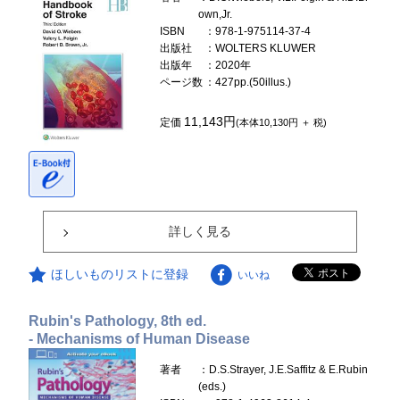
own,Jr.
ISBN
：978-1-975114-37-4
出版社
：WOLTERS KLUWER
出版年
：2020年
ページ数
：427pp.(50illus.)
11,143円
定価
(本体10,130円 ＋ 税)
詳しく見る
ほしいものリストに登録
いいね
Rubin's Pathology, 8th ed.
- Mechanisms of Human Disease
著者
：D.S.Strayer, J.E.Saffitz & E.Rubin
(eds.)