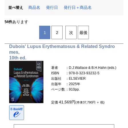
商品名
発行日
発行日＋商品名
並べ替え
あります
54件
1
2
次
最後
Dubois' Lupus Erythematosus & Related Syndro
mes,
10th ed.
著者
：D.J.Wallace & B.H.Hahn (eds.)
ISBN
：978-0-323-93232-5
出版社
：ELSEVIER
出版年
：2025年
ページ数
：910pp.
41,569円
定価
(本体37,790円 ＋ 税)