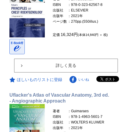
ISBN
：978-0-323-62567-8
出版社
：ELSEVIER
出版年
：2021年
ページ数
：270pp.(550illus.)
16,324円
定価
(本体14,840円 ＋ 税)
詳しく見る
ほしいものリストに登録
いいね
Uflacker's Atlas of Vascular Anatomy, 3rd ed.
- Angiographic Approach
著者
：Guimaraes
ISBN
：978-1-4963-5601-7
出版社
：WOLTERS KLUWER
出版年
：2021年