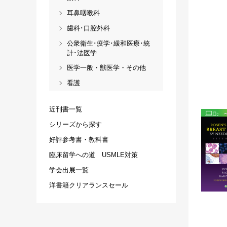
耳鼻咽喉科
歯科･口腔外科
公衆衛生･疫学･緩和医療･統
計･法医学
医学一般・獣医学・その他
看護
近刊書一覧
シリーズから探す
好評参考書・教科書
臨床留学への道 USMLE対策
学会出展一覧
洋書籍クリアランスセール