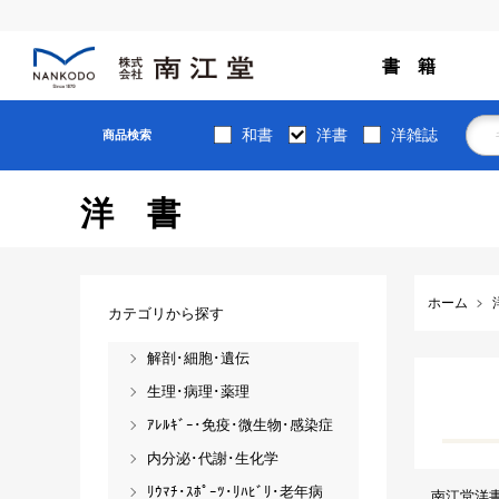
書 籍
和書
洋書
洋雑誌
商品検索
洋書
ホーム
カテゴリから探す
解剖･細胞･遺伝
生理･病理･薬理
ｱﾚﾙｷﾞｰ･免疫･微生物･感染症
内分泌･代謝･生化学
ﾘｳﾏﾁ･ｽﾎﾟｰﾂ･ﾘﾊﾋﾞﾘ･老年病
南江堂洋