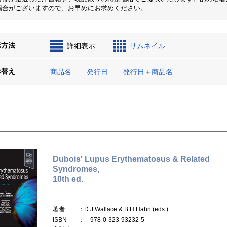
場合がございますので、お早めにお求めください。
示方法
詳細表示
サムネイル
べ替え
商品名
発行日
発行日＋商品名
Dubois' Lupus Erythematosus & Related
Syndromes,
10th ed.
著者
：D.J.Wallace & B.H.Hahn (eds.)
ISBN
： 978-0-323-93232-5