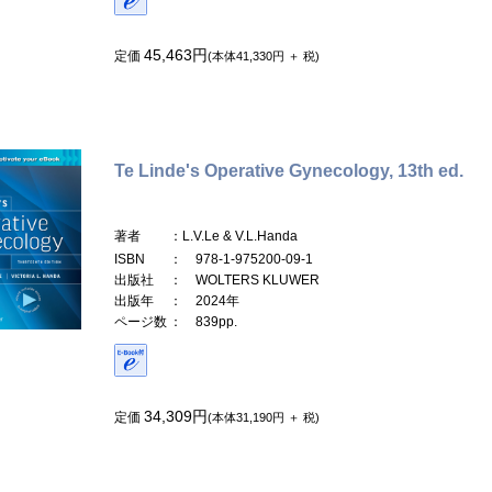
45,463円
定価
(本体41,330円 ＋ 税)
Te Linde's Operative Gynecology, 13th ed.
著者
：L.V.Le & V.L.Handa
ISBN
： 978-1-975200-09-1
出版社
： WOLTERS KLUWER
出版年
： 2024年
ページ数
： 839pp.
34,309円
定価
(本体31,190円 ＋ 税)