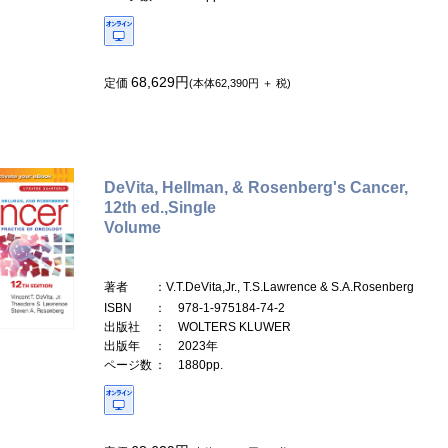
68,629円
定価
(本体62,390円 ＋ 税)
DeVita, Hellman, & Rosenberg's Cancer,
12th ed.,Single
Volume
著者
：V.T.DeVita,Jr., T.S.Lawrence & S.A.Rosenberg
ISBN
： 978-1-975184-74-2
出版社
： WOLTERS KLUWER
出版年
： 2023年
ページ数
： 1880pp.