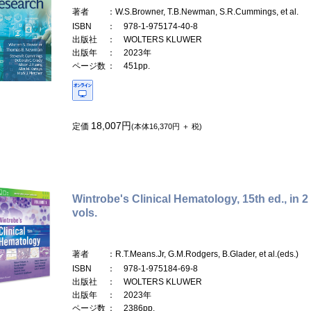
著者
：W.S.Browner, T.B.Newman, S.R.Cummings, et al.
ISBN
： 978-1-975174-40-8
出版社
： WOLTERS KLUWER
出版年
： 2023年
ページ数
： 451pp.
18,007円
定価
(本体16,370円 ＋ 税)
Wintrobe's Clinical Hematology, 15th ed., in 2
vols.
著者
：R.T.Means.Jr, G.M.Rodgers, B.Glader, et al.(eds.)
ISBN
： 978-1-975184-69-8
出版社
： WOLTERS KLUWER
出版年
： 2023年
ページ数
： 2386pp.