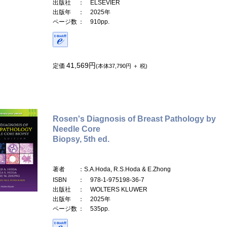
出版社
： ELSEVIER
出版年
： 2025年
ページ数
： 910pp.
41,569円
定価
(本体37,790円 ＋ 税)
Rosen's Diagnosis of Breast Pathology by
Needle Core
Biopsy, 5th ed.
著者
：S.A.Hoda, R.S.Hoda & E.Zhong
ISBN
： 978-1-975198-36-7
出版社
： WOLTERS KLUWER
出版年
： 2025年
ページ数
： 535pp.