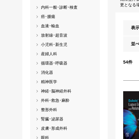
更となる
内科一般･診断･検査
癌･腫瘍
血液･輸血
表
放射線･超音波
並
小児科･新生児
産婦人科
54
件
循環器･呼吸器
消化器
精神医学
神経･脳神経外科
外科･救急･麻酔
整形外科
腎臓･泌尿器
皮膚･形成外科
眼科