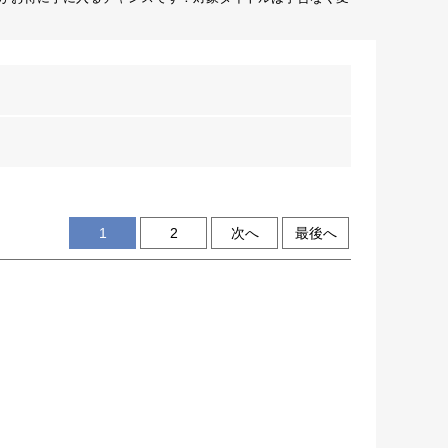
1
2
次へ
最後へ