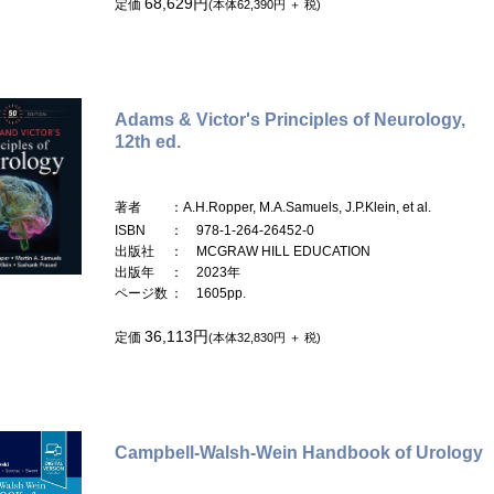
68,629円
定価
(本体62,390円 ＋ 税)
Adams & Victor's Principles of Neurology,
12th ed.
著者
：A.H.Ropper, M.A.Samuels, J.P.Klein, et al.
ISBN
： 978-1-264-26452-0
出版社
： MCGRAW HILL EDUCATION
出版年
： 2023年
ページ数
： 1605pp.
36,113円
定価
(本体32,830円 ＋ 税)
Campbell-Walsh-Wein Handbook of Urology