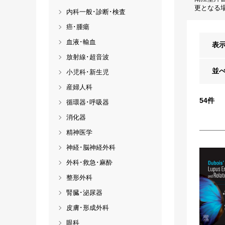
更となる
内科一般･診断･検査
癌･腫瘍
血液･輸血
表
放射線･超音波
並
小児科･新生児
産婦人科
54
件
循環器･呼吸器
消化器
精神医学
神経･脳神経外科
外科･救急･麻酔
整形外科
腎臓･泌尿器
皮膚･形成外科
眼科