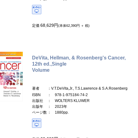
68,629円
定価
(本体62,390円 ＋ 税)
DeVita, Hellman, & Rosenberg's Cancer,
12th ed.,Single
Volume
著者
：V.T.DeVita,Jr., T.S.Lawrence & S.A.Rosenberg
ISBN
： 978-1-975184-74-2
出版社
： WOLTERS KLUWER
出版年
： 2023年
ページ数
： 1880pp.