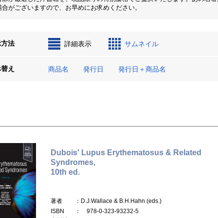
場合がございますので、お早めにお求めください。
示方法
詳細表示
サムネイル
べ替え
商品名
発行日
発行日＋商品名
Dubois' Lupus Erythematosus & Related
Syndromes,
10th ed.
著者
：D.J.Wallace & B.H.Hahn (eds.)
ISBN
： 978-0-323-93232-5