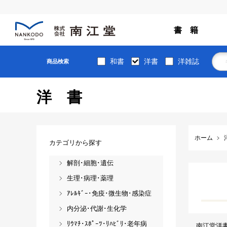
書 籍
和書
洋書
洋雑誌
商品検索
洋書
ホーム
カテゴリから探す
解剖･細胞･遺伝
生理･病理･薬理
ｱﾚﾙｷﾞｰ･免疫･微生物･感染症
内分泌･代謝･生化学
ﾘｳﾏﾁ･ｽﾎﾟｰﾂ･ﾘﾊﾋﾞﾘ･老年病
南江堂洋