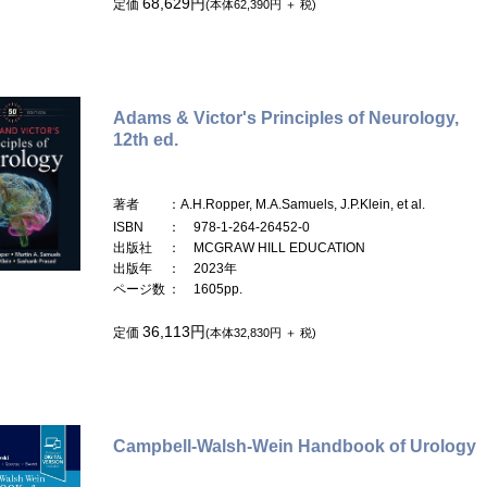
68,629円
定価
(本体62,390円 ＋ 税)
Adams & Victor's Principles of Neurology,
12th ed.
著者
：A.H.Ropper, M.A.Samuels, J.P.Klein, et al.
ISBN
： 978-1-264-26452-0
出版社
： MCGRAW HILL EDUCATION
出版年
： 2023年
ページ数
： 1605pp.
36,113円
定価
(本体32,830円 ＋ 税)
Campbell-Walsh-Wein Handbook of Urology