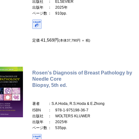
出版社
： ELSEVIER
出版年
： 2025年
ページ数
： 910pp.
41,569円
定価
(本体37,790円 ＋ 税)
Rosen's Diagnosis of Breast Pathology by
Needle Core
Biopsy, 5th ed.
著者
：S.A.Hoda, R.S.Hoda & E.Zhong
ISBN
： 978-1-975198-36-7
出版社
： WOLTERS KLUWER
出版年
： 2025年
ページ数
： 535pp.