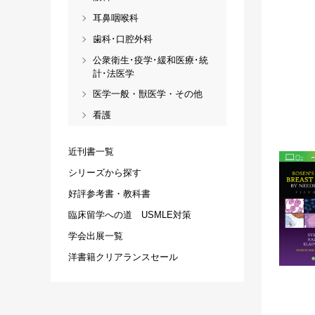
耳鼻咽喉科
歯科･口腔外科
公衆衛生･疫学･緩和医療･統
計･法医学
医学一般・獣医学・その他
看護
近刊書一覧
シリーズから探す
好評参考書・教科書
臨床留学への道 USMLE対策
学会出展一覧
洋書籍クリアランスセール