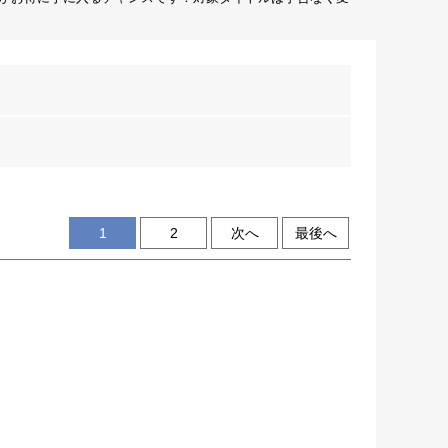
1
2
次へ
最後へ