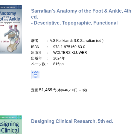
Sarrafian's Anatomy of the Foot & Ankle, 4th
ed.
- Descriptive, Topographic, Functional
著者
：A.S.Kelikian & S.K.Sarrafian (ed.)
ISBN
： 978-1-975160-63-0
出版社
： WOLTERS KLUWER
出版年
： 2024年
ページ数
： 815pp.
51,469円
定価
(本体46,790円 ＋ 税)
Designing Clinical Research, 5th ed.