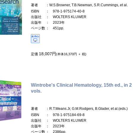
著者
：W.S.Browner, T.B.Newman, S.R.Cummings, et al.
ISBN
： 978-1-975174-40-8
出版社
： WOLTERS KLUWER
出版年
： 2023年
ページ数
： 451pp.
18,007円
定価
(本体16,370円 ＋ 税)
Wintrobe's Clinical Hematology, 15th ed., in 2
vols.
著者
：R.T.Means.Jr, G.M.Rodgers, B.Glader, et al.(eds.)
ISBN
： 978-1-975184-69-8
出版社
： WOLTERS KLUWER
出版年
： 2023年
ページ数
： 2386pp.