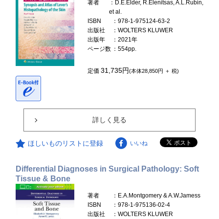
著者
：D.E.Elder, R.Elenitsas, A.L.Rubin,
et al.
ISBN
：978-1-975124-63-2
出版社
：WOLTERS KLUWER
出版年
：2021年
ページ数
：554pp.
31,735円
定価
(本体28,850円 ＋ 税)
詳しく見る
ほしいものリストに登録
いいね
Differential Diagnoses in Surgical Pathology: Soft
Tissue & Bone
著者
：E.A.Montgomery & A.W.Jamess
ISBN
：978-1-975136-02-4
出版社
：WOLTERS KLUWER