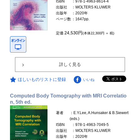
ISBN
：978-1-4963-8614-4
出版社
：WOLTERS KLUWER
出版年
：2020年
ページ数
：1647pp.
24,530円
定価
(本体22,300円 ＋ 税)
詳しく見る
ほしいものリストに登録
いいね
Computed Body Tomography with MRI Correlatio
n, 5th ed.
著者
：E.Y.Lee, A.Hunsaker & B.Siewert
(eds.)
ISBN
：978-1-4963-7049-5
出版社
：WOLTERS KLUWER
出版年
：2020年