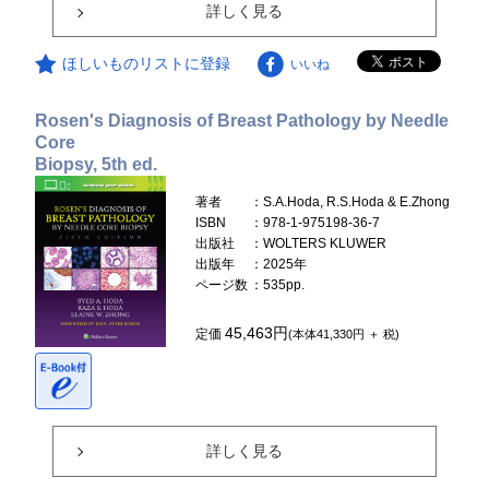
詳しく見る
ほしいものリストに登録
いいね
Rosen's Diagnosis of Breast Pathology by Needle
Core
Biopsy, 5th ed.
著者
：S.A.Hoda, R.S.Hoda & E.Zhong
ISBN
：978-1-975198-36-7
出版社
：WOLTERS KLUWER
出版年
：2025年
ページ数
：535pp.
45,463円
定価
(本体41,330円 ＋ 税)
詳しく見る