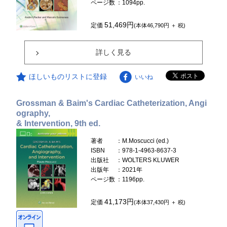
ページ数
：1094pp.
51,469円
定価
(本体46,790円 ＋ 税)
詳しく見る
ほしいものリストに登録
いいね
Grossman & Baim's Cardiac Catheterization, Angi
ography,
& Intervention, 9th ed.
著者
：M.Moscucci (ed.)
ISBN
：978-1-4963-8637-3
出版社
：WOLTERS KLUWER
出版年
：2021年
ページ数
：1196pp.
41,173円
定価
(本体37,430円 ＋ 税)