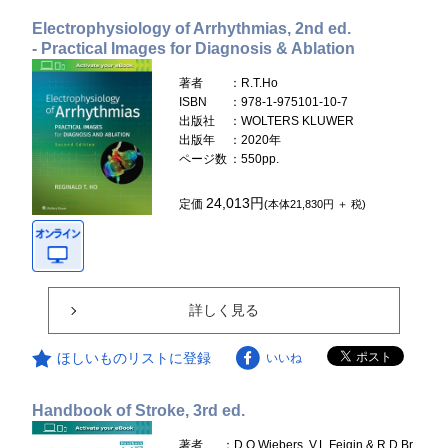
Electrophysiology of Arrhythmias, 2nd ed.
- Practical Images for Diagnosis & Ablation
著者
：R.T.Ho
ISBN
：978-1-975101-10-7
出版社
：WOLTERS KLUWER
出版年
：2020年
ページ数
：550pp.
24,013円
定価
(本体21,830円 ＋ 税)
詳しく見る
ほしいものリストに登録
いいね
Handbook of Stroke, 3rd ed.
著者
：D.O.Wiebers, V.L.Feigin & R.D.Br