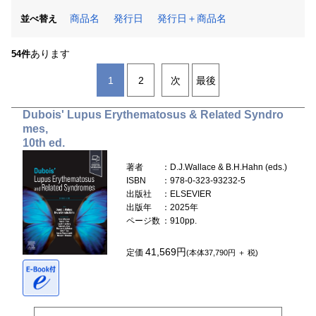
商品名
発行日
発行日＋商品名
並べ替え
あります
54件
1
2
次
最後
Dubois' Lupus Erythematosus & Related Syndro
mes,
10th ed.
著者
：D.J.Wallace & B.H.Hahn (eds.)
ISBN
：978-0-323-93232-5
出版社
：ELSEVIER
出版年
：2025年
ページ数
：910pp.
41,569円
定価
(本体37,790円 ＋ 税)