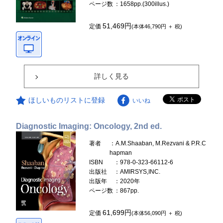
ページ数
：1658pp.(300illus.)
51,469円
定価
(本体46,790円 ＋ 税)
詳しく見る
ほしいものリストに登録
いいね
Diagnostic Imaging: Oncology, 2nd ed.
著者
：A.M.Shaaban, M.Rezvani & P.R.C
hapman
ISBN
：978-0-323-66112-6
出版社
：AMIRSYS,INC.
出版年
：2020年
ページ数
：867pp.
61,699円
定価
(本体56,090円 ＋ 税)