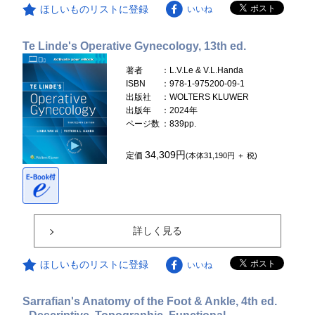
ほしいものリストに登録
いいね
Te Linde's Operative Gynecology, 13th ed.
著者
：L.V.Le & V.L.Handa
ISBN
：978-1-975200-09-1
出版社
：WOLTERS KLUWER
出版年
：2024年
ページ数
：839pp.
34,309円
定価
(本体31,190円 ＋ 税)
詳しく見る
ほしいものリストに登録
いいね
Sarrafian's Anatomy of the Foot & Ankle, 4th ed.