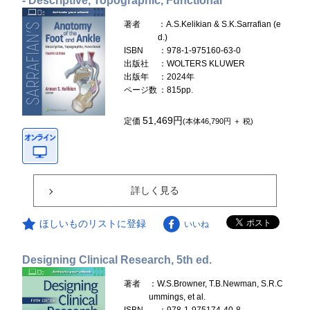
- Descriptive, Topographic, Functional
著者
：A.S.Kelikian & S.K.Sarrafian (e
d.)
ISBN
：978-1-975160-63-0
出版社
：WOLTERS KLUWER
出版年
：2024年
ページ数
：815pp.
51,469円
定価
(本体46,790円 ＋ 税)
詳しく見る
ほしいものリストに登録
いいね
Designing Clinical Research, 5th ed.
著者
：W.S.Browner, T.B.Newman, S.R.C
ummings, et al.