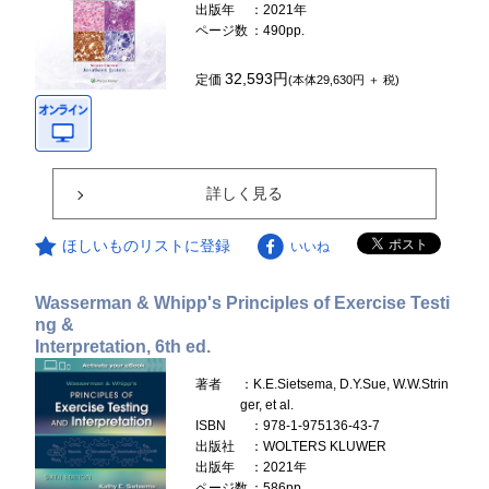
出版年
：2021年
ページ数
：490pp.
32,593円
定価
(本体29,630円 ＋ 税)
詳しく見る
ほしいものリストに登録
いいね
Wasserman & Whipp's Principles of Exercise Testi
ng &
Interpretation, 6th ed.
著者
：K.E.Sietsema, D.Y.Sue, W.W.Strin
ger, et al.
ISBN
：978-1-975136-43-7
出版社
：WOLTERS KLUWER
出版年
：2021年
ページ数
：586pp.