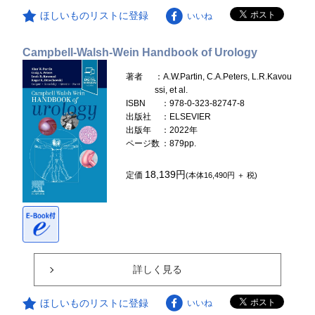
ほしいものリストに登録
いいね
Campbell-Walsh-Wein Handbook of Urology
著者
：A.W.Partin, C.A.Peters, L.R.Kavou
ssi, et al.
ISBN
：978-0-323-82747-8
出版社
：ELSEVIER
出版年
：2022年
ページ数
：879pp.
18,139円
定価
(本体16,490円 ＋ 税)
詳しく見る
ほしいものリストに登録
いいね