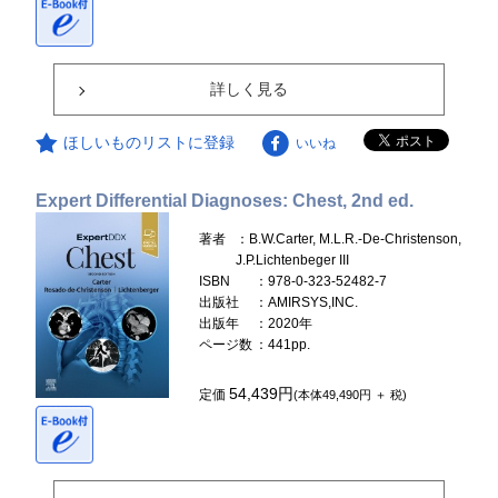
詳しく見る
ほしいものリストに登録
いいね
Expert Differential Diagnoses: Chest, 2nd ed.
著者
：B.W.Carter, M.L.R.-De-Christenson,
J.P.Lichtenbeger III
ISBN
：978-0-323-52482-7
出版社
：AMIRSYS,INC.
出版年
：2020年
ページ数
：441pp.
54,439円
定価
(本体49,490円 ＋ 税)