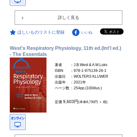
詳しく見る
ほしいものリストに登録
いいね
West's Respiratory Physiology, 11th ed.(Int'l ed.)
- The Essentials
著者
：J.B.West & A.M.Luks
ISBN
：978-1-975139-26-1
出版社
：WOLTERS KLUWER
出版年
：2021年
ページ数
：254pp.(100illus.)
9,603円
定価
(本体8,730円 ＋ 税)