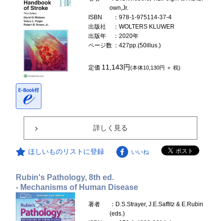
own,Jr.
ISBN
：978-1-975114-37-4
出版社
：WOLTERS KLUWER
出版年
：2020年
ページ数
：427pp.(50illus.)
11,143円
定価
(本体10,130円 ＋ 税)
詳しく見る
ほしいものリストに登録
いいね
Rubin's Pathology, 8th ed.
- Mechanisms of Human Disease
著者
：D.S.Strayer, J.E.Saffitz & E.Rubin
(eds.)