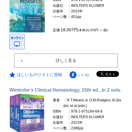
ISBN
：978-1-975174-40-8
出版社
：WOLTERS KLUWER
出版年
：2023年
ページ数
：451pp.
18,007円
定価
(本体16,370円 ＋ 税)
詳しく見る
ほしいものリストに登録
いいね
Wintrobe's Clinical Hematology, 15th ed., in 2 vols.
著者
：R.T.Means.Jr, G.M.Rodgers, B.Gla
der, et al.(eds.)
ISBN
：978-1-975184-69-8
出版社
：WOLTERS KLUWER
出版年
：2023年
ページ数
：2386pp.