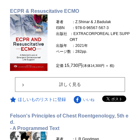
ECPR & Resuscitative ECMO
著者
：Z.Shinar & J.Badulak
ISBN
：978-0-96567-567-3
出版社
：EXTRACORPOREAL LIFE SUPP
ORT
出版年
：2021年
ページ数
：282pp.
15,730円
定価
(本体14,300円 ＋ 税)
詳しく見る
ほしいものリストに登録
いいね
Felson's Principles of Chest Roentgenology, 5th e
d.
- A Programmed Text
著者
：L.R.Goodman