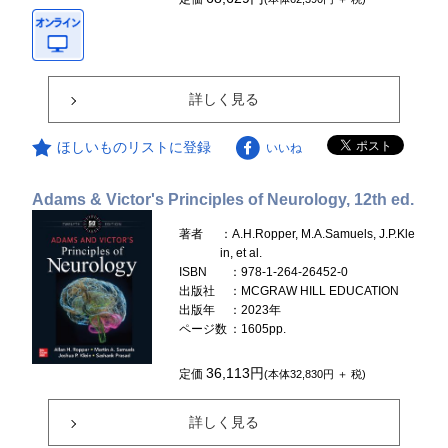
詳しく見る
ほしいものリストに登録
いいね
Adams & Victor's Principles of Neurology, 12th ed.
著者
：A.H.Ropper, M.A.Samuels, J.P.Kle
in, et al.
ISBN
：978-1-264-26452-0
出版社
：MCGRAW HILL EDUCATION
出版年
：2023年
ページ数
：1605pp.
36,113円
定価
(本体32,830円 ＋ 税)
詳しく見る