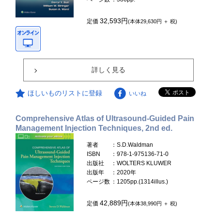
32,593円
定価
(本体29,630円 ＋ 税)
詳しく見る
ほしいものリストに登録
いいね
Comprehensive Atlas of Ultrasound-Guided Pain
Management Injection Techniques, 2nd ed.
著者
：S.D.Waldman
ISBN
：978-1-975136-71-0
出版社
：WOLTERS KLUWER
出版年
：2020年
ページ数
：1205pp.(1314illus.)
42,889円
定価
(本体38,990円 ＋ 税)