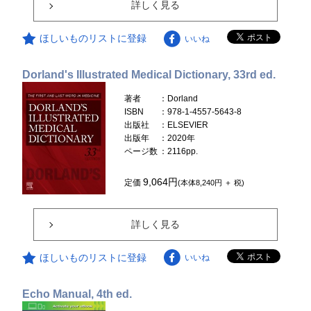
詳しく見る
ほしいものリストに登録
いいね
Dorland's Illustrated Medical Dictionary, 33rd ed.
著者
：Dorland
ISBN
：978-1-4557-5643-8
出版社
：ELSEVIER
出版年
：2020年
ページ数
：2116pp.
9,064円
定価
(本体8,240円 ＋ 税)
詳しく見る
ほしいものリストに登録
いいね
Echo Manual, 4th ed.