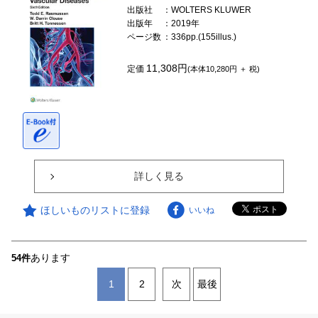
出版社
：WOLTERS KLUWER
出版年
：2019年
ページ数
：336pp.(155illus.)
11,308円
定価
(本体10,280円 ＋ 税)
詳しく見る
ほしいものリストに登録
いいね
あります
54件
1
2
次
最後