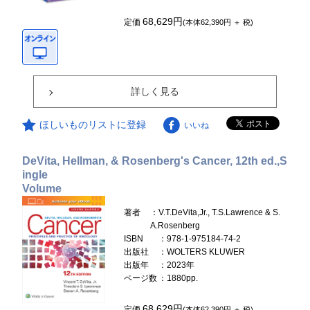
68,629円
定価
(本体62,390円 ＋ 税)
詳しく見る
ほしいものリストに登録
いいね
DeVita, Hellman, & Rosenberg's Cancer, 12th ed.,S
ingle
Volume
著者
：V.T.DeVita,Jr., T.S.Lawrence & S.
A.Rosenberg
ISBN
：978-1-975184-74-2
出版社
：WOLTERS KLUWER
出版年
：2023年
ページ数
：1880pp.
68,629円
定価
(本体62,390円 ＋ 税)