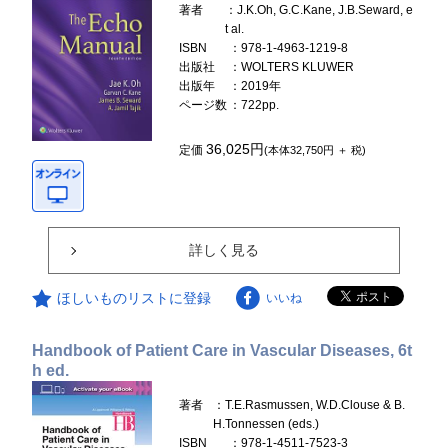
著者
：J.K.Oh, G.C.Kane, J.B.Seward, e
t al.
ISBN
：978-1-4963-1219-8
出版社
：WOLTERS KLUWER
出版年
：2019年
ページ数
：722pp.
36,025円
定価
(本体32,750円 ＋ 税)
詳しく見る
ほしいものリストに登録
いいね
Handbook of Patient Care in Vascular Diseases, 6t
h ed.
著者
：T.E.Rasmussen, W.D.Clouse & B.
H.Tonnessen (eds.)
ISBN
：978-1-4511-7523-3