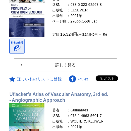
ISBN
：978-0-323-62567-8
出版社
：ELSEVIER
出版年
：2021年
ページ数
：270pp.(550illus.)
16,324円
定価
(本体14,840円 ＋ 税)
詳しく見る
ほしいものリストに登録
いいね
Uflacker's Atlas of Vascular Anatomy, 3rd ed.
- Angiographic Approach
著者
：Guimaraes
ISBN
：978-1-4963-5601-7
出版社
：WOLTERS KLUWER
出版年
：2021年