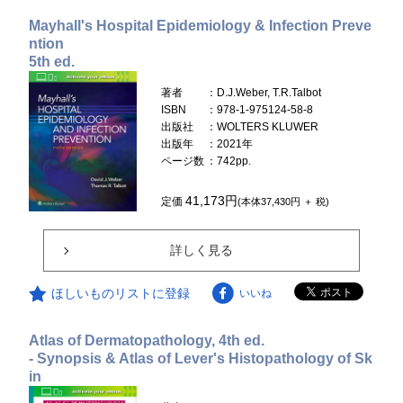
Mayhall's Hospital Epidemiology & Infection Preve
ntion
5th ed.
著者
：D.J.Weber, T.R.Talbot
ISBN
：978-1-975124-58-8
出版社
：WOLTERS KLUWER
出版年
：2021年
ページ数
：742pp.
41,173円
定価
(本体37,430円 ＋ 税)
詳しく見る
ほしいものリストに登録
いいね
Atlas of Dermatopathology, 4th ed.
- Synopsis & Atlas of Lever's Histopathology of Sk
in