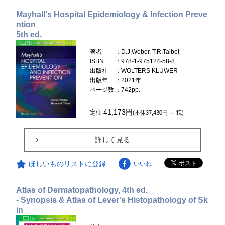
Mayhall's Hospital Epidemiology & Infection Preve
ntion
5th ed.
著者
：D.J.Weber, T.R.Talbot
ISBN
：978-1-975124-58-8
出版社
：WOLTERS KLUWER
出版年
：2021年
ページ数
：742pp.
41,173円
定価
(本体37,430円 ＋ 税)
詳しく見る
ほしいものリストに登録
いいね
Atlas of Dermatopathology, 4th ed.
- Synopsis & Atlas of Lever's Histopathology of Sk
in