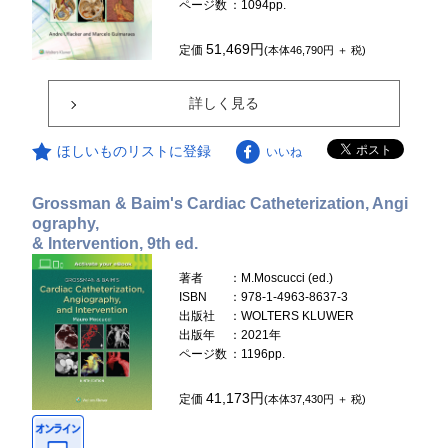
ページ数
：1094pp.
51,469円
定価
(本体46,790円 ＋ 税)
詳しく見る
ほしいものリストに登録
いいね
Grossman & Baim's Cardiac Catheterization, Angi
ography,
& Intervention, 9th ed.
著者
：M.Moscucci (ed.)
ISBN
：978-1-4963-8637-3
出版社
：WOLTERS KLUWER
出版年
：2021年
ページ数
：1196pp.
41,173円
定価
(本体37,430円 ＋ 税)