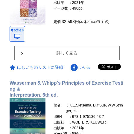
出版年
：2021年
ページ数
：490pp.
32,593円
定価
(本体29,630円 ＋ 税)
詳しく見る
ほしいものリストに登録
いいね
Wasserman & Whipp's Principles of Exercise Testi
ng &
Interpretation, 6th ed.
著者
：K.E.Sietsema, D.Y.Sue, W.W.Strin
ger, et al.
ISBN
：978-1-975136-43-7
出版社
：WOLTERS KLUWER
出版年
：2021年
ページ数
：586pp.