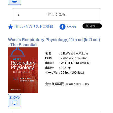
詳しく見る
ほしいものリストに登録
いいね
West's Respiratory Physiology, 11th ed.(Int'l ed.)
- The Essentials
著者
：J.B.West & A.M.Luks
ISBN
：978-1-975139-26-1
出版社
：WOLTERS KLUWER
出版年
：2021年
ページ数
：254pp.(100illus.)
9,603円
定価
(本体8,730円 ＋ 税)