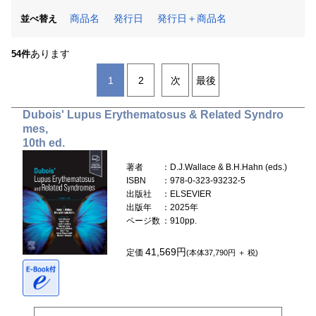
商品名
発行日
発行日＋商品名
並べ替え
あります
54件
1
2
次
最後
Dubois' Lupus Erythematosus & Related Syndro
mes,
10th ed.
著者
：D.J.Wallace & B.H.Hahn (eds.)
ISBN
：978-0-323-93232-5
出版社
：ELSEVIER
出版年
：2025年
ページ数
：910pp.
41,569円
定価
(本体37,790円 ＋ 税)