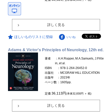
詳しく見る
ほしいものリストに登録
いいね
Adams & Victor's Principles of Neurology, 12th ed.
著者
：A.H.Ropper, M.A.Samuels, J.P.Kle
in, et al.
ISBN
：978-1-264-26452-0
出版社
：MCGRAW HILL EDUCATION
出版年
：2023年
ページ数
：1605pp.
36,113円
定価
(本体32,830円 ＋ 税)
詳しく見る