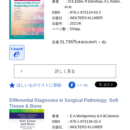
著者
：D.E.Elder, R.Elenitsas, A.L.Rubin,
et al.
ISBN
：978-1-975124-63-2
出版社
：WOLTERS KLUWER
出版年
：2021年
ページ数
：554pp.
31,735円
定価
(本体28,850円 ＋ 税)
詳しく見る
ほしいものリストに登録
いいね
Differential Diagnoses in Surgical Pathology: Soft
Tissue & Bone
著者
：E.A.Montgomery & A.W.Jamess
ISBN
：978-1-975136-02-4
出版社
：WOLTERS KLUWER