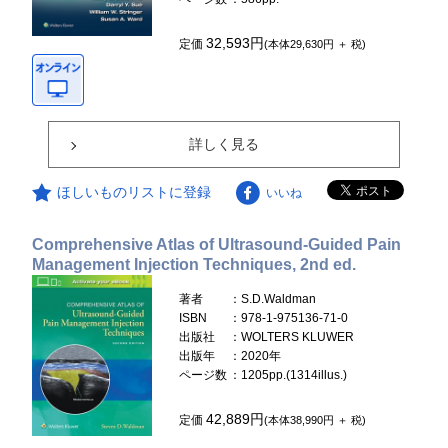
32,593円
定価
(本体29,630円 ＋ 税)
詳しく見る
ほしいものリストに登録
いいね
Comprehensive Atlas of Ultrasound-Guided Pain
Management Injection Techniques, 2nd ed.
著者
：S.D.Waldman
ISBN
：978-1-975136-71-0
出版社
：WOLTERS KLUWER
出版年
：2020年
ページ数
：1205pp.(1314illus.)
42,889円
定価
(本体38,990円 ＋ 税)