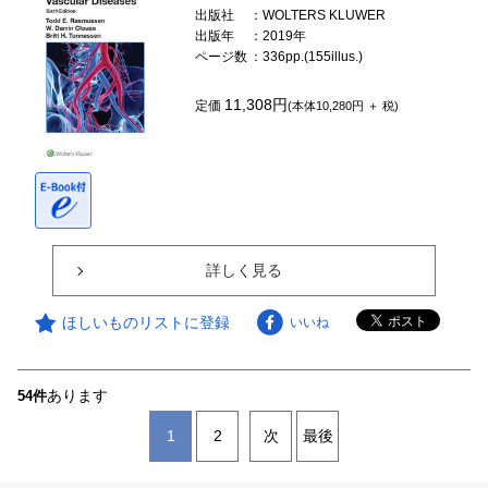
出版社
：WOLTERS KLUWER
出版年
：2019年
ページ数
：336pp.(155illus.)
11,308円
定価
(本体10,280円 ＋ 税)
詳しく見る
ほしいものリストに登録
いいね
あります
54件
1
2
次
最後