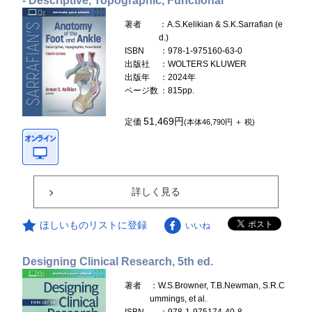
- Descriptive, Topographic, Functional
著者
：A.S.Kelikian & S.K.Sarrafian (e
d.)
ISBN
：978-1-975160-63-0
出版社
：WOLTERS KLUWER
出版年
：2024年
ページ数
：815pp.
51,469円
定価
(本体46,790円 ＋ 税)
詳しく見る
ほしいものリストに登録
いいね
Designing Clinical Research, 5th ed.
著者
：W.S.Browner, T.B.Newman, S.R.C
ummings, et al.