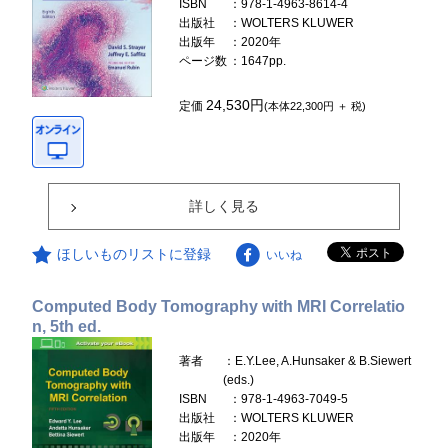
ISBN
：978-1-4963-8614-4
出版社
：WOLTERS KLUWER
出版年
：2020年
ページ数
：1647pp.
24,530円
定価
(本体22,300円 ＋ 税)
詳しく見る
ほしいものリストに登録
いいね
Computed Body Tomography with MRI Correlatio
n, 5th ed.
著者
：E.Y.Lee, A.Hunsaker & B.Siewert
(eds.)
ISBN
：978-1-4963-7049-5
出版社
：WOLTERS KLUWER
出版年
：2020年