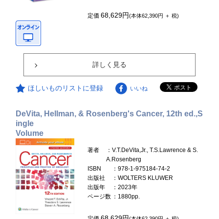
68,629円
定価
(本体62,390円 ＋ 税)
詳しく見る
ほしいものリストに登録
いいね
DeVita, Hellman, & Rosenberg's Cancer, 12th ed.,S
ingle
Volume
著者
：V.T.DeVita,Jr., T.S.Lawrence & S.
A.Rosenberg
ISBN
：978-1-975184-74-2
出版社
：WOLTERS KLUWER
出版年
：2023年
ページ数
：1880pp.
68,629円
定価
(本体62,390円 ＋ 税)