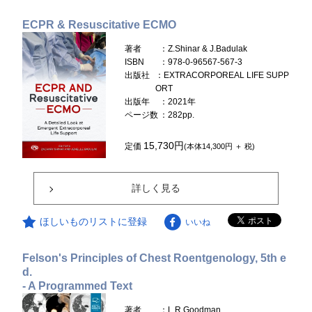
ECPR & Resuscitative ECMO
著者
：Z.Shinar & J.Badulak
ISBN
：978-0-96567-567-3
出版社
：EXTRACORPOREAL LIFE SUPP
ORT
出版年
：2021年
ページ数
：282pp.
15,730円
定価
(本体14,300円 ＋ 税)
詳しく見る
ほしいものリストに登録
いいね
Felson's Principles of Chest Roentgenology, 5th e
d.
- A Programmed Text
著者
：L.R.Goodman