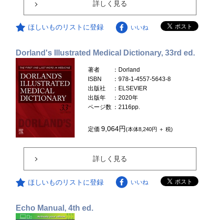
詳しく見る
ほしいものリストに登録
いいね
Dorland's Illustrated Medical Dictionary, 33rd ed.
著者
：Dorland
ISBN
：978-1-4557-5643-8
出版社
：ELSEVIER
出版年
：2020年
ページ数
：2116pp.
9,064円
定価
(本体8,240円 ＋ 税)
詳しく見る
ほしいものリストに登録
いいね
Echo Manual, 4th ed.