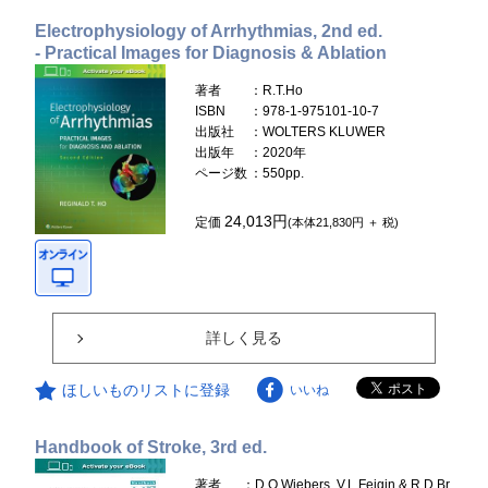
Electrophysiology of Arrhythmias, 2nd ed.
- Practical Images for Diagnosis & Ablation
著者
：R.T.Ho
ISBN
：978-1-975101-10-7
出版社
：WOLTERS KLUWER
出版年
：2020年
ページ数
：550pp.
24,013円
定価
(本体21,830円 ＋ 税)
詳しく見る
ほしいものリストに登録
いいね
Handbook of Stroke, 3rd ed.
著者
：D.O.Wiebers, V.L.Feigin & R.D.Br