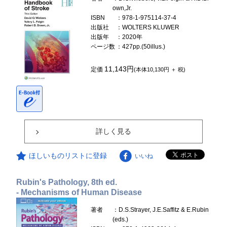
own,Jr.
ISBN
：978-1-975114-37-4
出版社
：WOLTERS KLUWER
出版年
：2020年
ページ数
：427pp.(50illus.)
11,143円
定価
(本体10,130円 ＋ 税)
詳しく見る
ほしいものリストに登録
いいね
Rubin's Pathology, 8th ed.
- Mechanisms of Human Disease
著者
：D.S.Strayer, J.E.Saffitz & E.Rubin
(eds.)