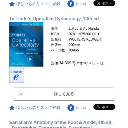
ほしいものリストに登録
いいね
Te Linde's Operative Gynecology, 13th ed.
著者
：L.V.Le & V.L.Handa
ISBN
：978-1-975200-09-1
出版社
：WOLTERS KLUWER
出版年
：2024年
ページ数
：839pp.
34,309円
定価
(本体31,190円 ＋ 税)
詳しく見る
ほしいものリストに登録
いいね
Sarrafian's Anatomy of the Foot & Ankle, 4th ed.