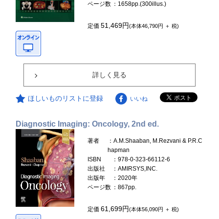
ページ数
：1658pp.(300illus.)
51,469円
定価
(本体46,790円 ＋ 税)
詳しく見る
ほしいものリストに登録
いいね
Diagnostic Imaging: Oncology, 2nd ed.
著者
：A.M.Shaaban, M.Rezvani & P.R.C
hapman
ISBN
：978-0-323-66112-6
出版社
：AMIRSYS,INC.
出版年
：2020年
ページ数
：867pp.
61,699円
定価
(本体56,090円 ＋ 税)