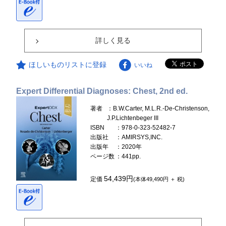
詳しく見る
ほしいものリストに登録
いいね
Expert Differential Diagnoses: Chest, 2nd ed.
著者
：B.W.Carter, M.L.R.-De-Christenson,
J.P.Lichtenbeger III
ISBN
：978-0-323-52482-7
出版社
：AMIRSYS,INC.
出版年
：2020年
ページ数
：441pp.
54,439円
定価
(本体49,490円 ＋ 税)