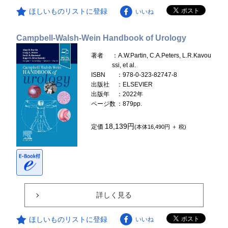
ほしいものリストに登録
いいね
Campbell-Walsh-Wein Handbook of Urology
著者
：A.W.Partin, C.A.Peters, L.R.Kavou
ssi, et al.
ISBN
：978-0-323-82747-8
出版社
：ELSEVIER
出版年
：2022年
ページ数
：879pp.
18,139円
定価
(本体16,490円 ＋ 税)
詳しく見る
ほしいものリストに登録
いいね