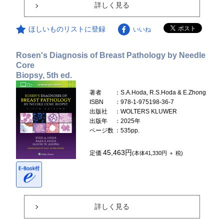
詳しく見る
ほしいものリストに登録
いいね
Rosen's Diagnosis of Breast Pathology by Needle
Core
Biopsy, 5th ed.
著者
：S.A.Hoda, R.S.Hoda & E.Zhong
ISBN
：978-1-975198-36-7
出版社
：WOLTERS KLUWER
出版年
：2025年
ページ数
：535pp.
45,463円
定価
(本体41,330円 ＋ 税)
詳しく見る