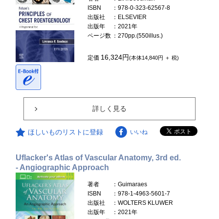
ISBN
：978-0-323-62567-8
出版社
：ELSEVIER
出版年
：2021年
ページ数
：270pp.(550illus.)
16,324円
定価
(本体14,840円 ＋ 税)
詳しく見る
ほしいものリストに登録
いいね
Uflacker's Atlas of Vascular Anatomy, 3rd ed.
- Angiographic Approach
著者
：Guimaraes
ISBN
：978-1-4963-5601-7
出版社
：WOLTERS KLUWER
出版年
：2021年