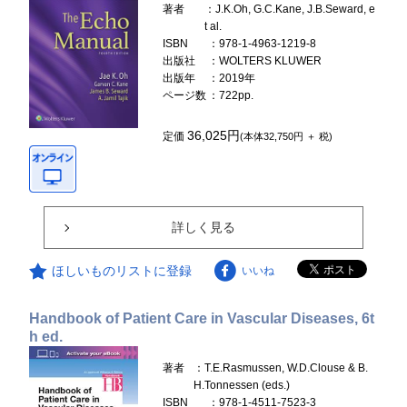
著者
：J.K.Oh, G.C.Kane, J.B.Seward, e
t al.
ISBN
：978-1-4963-1219-8
出版社
：WOLTERS KLUWER
出版年
：2019年
ページ数
：722pp.
36,025円
定価
(本体32,750円 ＋ 税)
詳しく見る
ほしいものリストに登録
いいね
Handbook of Patient Care in Vascular Diseases, 6t
h ed.
著者
：T.E.Rasmussen, W.D.Clouse & B.
H.Tonnessen (eds.)
ISBN
：978-1-4511-7523-3