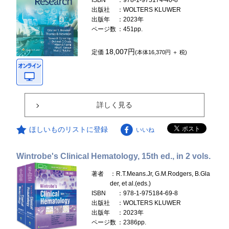
ISBN
：978-1-975174-40-8
出版社
：WOLTERS KLUWER
出版年
：2023年
ページ数
：451pp.
18,007円
定価
(本体16,370円 ＋ 税)
詳しく見る
ほしいものリストに登録
いいね
Wintrobe's Clinical Hematology, 15th ed., in 2 vols.
著者
：R.T.Means.Jr, G.M.Rodgers, B.Gla
der, et al.(eds.)
ISBN
：978-1-975184-69-8
出版社
：WOLTERS KLUWER
出版年
：2023年
ページ数
：2386pp.