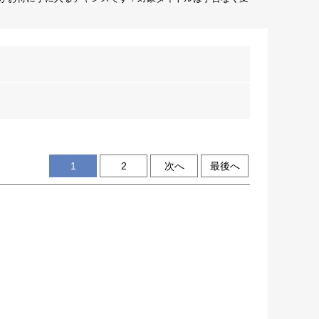
1
2
次へ
最後へ