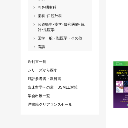
耳鼻咽喉科
歯科･口腔外科
公衆衛生･疫学･緩和医療･統
計･法医学
医学一般・獣医学・その他
看護
近刊書一覧
シリーズから探す
好評参考書・教科書
臨床留学への道 USMLE対策
学会出展一覧
洋書籍クリアランスセール