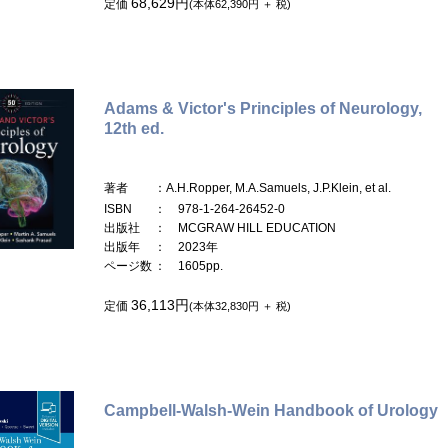
68,629円
定価
(本体62,390円 ＋ 税)
Adams & Victor's Principles of Neurology,
12th ed.
著者
：A.H.Ropper, M.A.Samuels, J.P.Klein, et al.
ISBN
： 978-1-264-26452-0
出版社
： MCGRAW HILL EDUCATION
出版年
： 2023年
ページ数
： 1605pp.
36,113円
定価
(本体32,830円 ＋ 税)
Campbell-Walsh-Wein Handbook of Urology