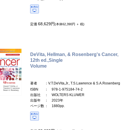
68,629円
定価
(本体62,390円 ＋ 税)
DeVita, Hellman, & Rosenberg's Cancer,
12th ed.,Single
Volume
著者
：V.T.DeVita,Jr., T.S.Lawrence & S.A.Rosenberg
ISBN
： 978-1-975184-74-2
出版社
： WOLTERS KLUWER
出版年
： 2023年
ページ数
： 1880pp.