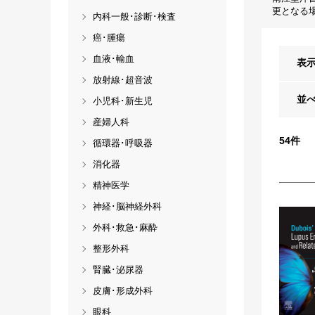
更となる
内科一般･診断･検査
癌･腫瘍
血液･輸血
表
放射線･超音波
並
小児科･新生児
産婦人科
54
件
循環器･呼吸器
消化器
精神医学
神経･脳神経外科
外科･救急･麻酔
整形外科
腎臓･泌尿器
皮膚･形成外科
眼科