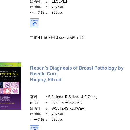
出版社
： ELSEVIER
出版年
： 2025年
ページ数
： 910pp.
41,569円
定価
(本体37,790円 ＋ 税)
Rosen's Diagnosis of Breast Pathology by
Needle Core
Biopsy, 5th ed.
著者
：S.A.Hoda, R.S.Hoda & E.Zhong
ISBN
： 978-1-975198-36-7
出版社
： WOLTERS KLUWER
出版年
： 2025年
ページ数
： 535pp.