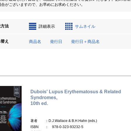
場合がございますので、お早めにお求めください。
示方法
詳細表示
サムネイル
べ替え
商品名
発行日
発行日＋商品名
Dubois' Lupus Erythematosus & Related
Syndromes,
10th ed.
著者
：D.J.Wallace & B.H.Hahn (eds.)
ISBN
： 978-0-323-93232-5