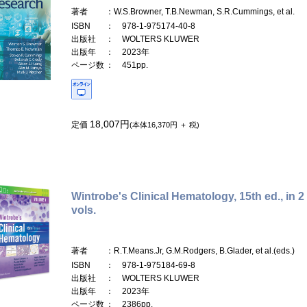
著者
：W.S.Browner, T.B.Newman, S.R.Cummings, et al.
ISBN
： 978-1-975174-40-8
出版社
： WOLTERS KLUWER
出版年
： 2023年
ページ数
： 451pp.
18,007円
定価
(本体16,370円 ＋ 税)
Wintrobe's Clinical Hematology, 15th ed., in 2
vols.
著者
：R.T.Means.Jr, G.M.Rodgers, B.Glader, et al.(eds.)
ISBN
： 978-1-975184-69-8
出版社
： WOLTERS KLUWER
出版年
： 2023年
ページ数
： 2386pp.