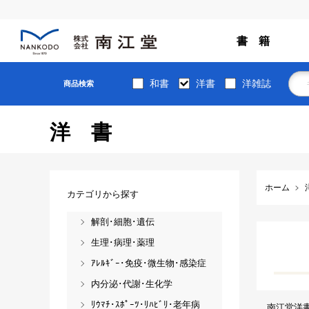
書 籍
和書
洋書
洋雑誌
商品検索
洋書
ホーム
カテゴリから探す
解剖･細胞･遺伝
生理･病理･薬理
ｱﾚﾙｷﾞｰ･免疫･微生物･感染症
内分泌･代謝･生化学
ﾘｳﾏﾁ･ｽﾎﾟｰﾂ･ﾘﾊﾋﾞﾘ･老年病
南江堂洋