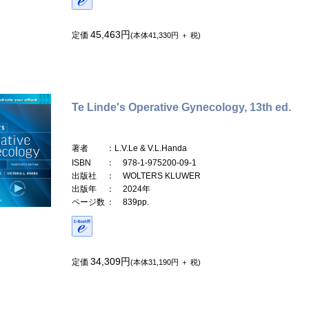
45,463円
定価
(本体41,330円 ＋ 税)
Te Linde's Operative Gynecology, 13th ed.
著者
：L.V.Le & V.L.Handa
ISBN
： 978-1-975200-09-1
出版社
： WOLTERS KLUWER
出版年
： 2024年
ページ数
： 839pp.
34,309円
定価
(本体31,190円 ＋ 税)