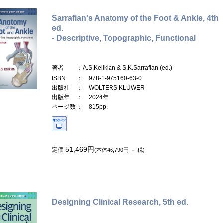
Sarrafian's Anatomy of the Foot & Ankle, 4th
ed.
- Descriptive, Topographic, Functional
著者
：A.S.Kelikian & S.K.Sarrafian (ed.)
ISBN
： 978-1-975160-63-0
出版社
： WOLTERS KLUWER
出版年
： 2024年
ページ数
： 815pp.
51,469円
定価
(本体46,790円 ＋ 税)
Designing Clinical Research, 5th ed.