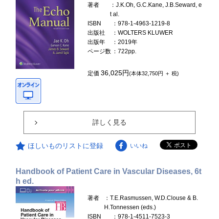
著者
：J.K.Oh, G.C.Kane, J.B.Seward, e
t al.
ISBN
：978-1-4963-1219-8
出版社
：WOLTERS KLUWER
出版年
：2019年
ページ数
：722pp.
36,025円
定価
(本体32,750円 ＋ 税)
詳しく見る
ほしいものリストに登録
いいね
Handbook of Patient Care in Vascular Diseases, 6t
h ed.
著者
：T.E.Rasmussen, W.D.Clouse & B.
H.Tonnessen (eds.)
ISBN
：978-1-4511-7523-3