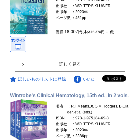
ISBN
：978-1-975174-40-8
出版社
：WOLTERS KLUWER
出版年
：2023年
ページ数
：451pp.
18,007円
定価
(本体16,370円 ＋ 税)
詳しく見る
ほしいものリストに登録
いいね
Wintrobe's Clinical Hematology, 15th ed., in 2 vols.
著者
：R.T.Means.Jr, G.M.Rodgers, B.Gla
der, et al.(eds.)
ISBN
：978-1-975184-69-8
出版社
：WOLTERS KLUWER
出版年
：2023年
ページ数
：2386pp.