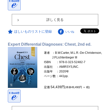
詳しく見る
ほしいものリストに登録
いいね
Expert Differential Diagnoses: Chest, 2nd ed.
著者
：B.W.Carter, M.L.R.-De-Christenson,
J.P.Lichtenbeger III
ISBN
：978-0-323-52482-7
出版社
：AMIRSYS,INC.
出版年
：2020年
ページ数
：441pp.
54,439円
定価
(本体49,490円 ＋ 税)