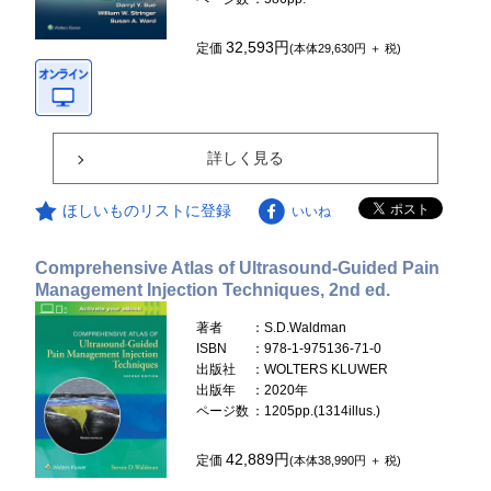
32,593円
定価
(本体29,630円 ＋ 税)
詳しく見る
ほしいものリストに登録
いいね
Comprehensive Atlas of Ultrasound-Guided Pain
Management Injection Techniques, 2nd ed.
著者
：S.D.Waldman
ISBN
：978-1-975136-71-0
出版社
：WOLTERS KLUWER
出版年
：2020年
ページ数
：1205pp.(1314illus.)
42,889円
定価
(本体38,990円 ＋ 税)