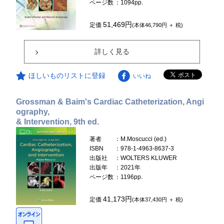
ページ数
：1094pp.
51,469円
定価
(本体46,790円 ＋ 税)
詳しく見る
ほしいものリストに登録
いいね
Grossman & Baim's Cardiac Catheterization, Angi
ography,
& Intervention, 9th ed.
著者
：M.Moscucci (ed.)
ISBN
：978-1-4963-8637-3
出版社
：WOLTERS KLUWER
出版年
：2021年
ページ数
：1196pp.
41,173円
定価
(本体37,430円 ＋ 税)