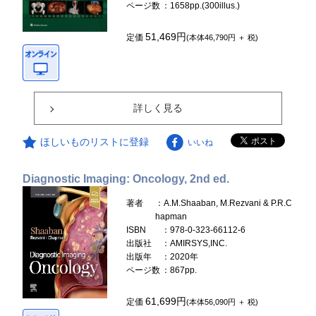
ページ数
：1658pp.(300illus.)
51,469円
定価
(本体46,790円 ＋ 税)
詳しく見る
ほしいものリストに登録
いいね
Diagnostic Imaging: Oncology, 2nd ed.
著者
：A.M.Shaaban, M.Rezvani & P.R.C
hapman
ISBN
：978-0-323-66112-6
出版社
：AMIRSYS,INC.
出版年
：2020年
ページ数
：867pp.
61,699円
定価
(本体56,090円 ＋ 税)