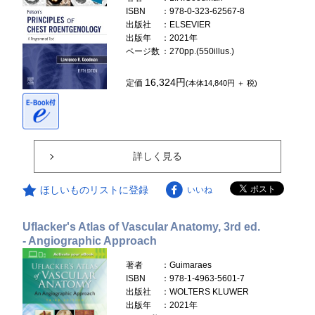
ISBN
：978-0-323-62567-8
出版社
：ELSEVIER
出版年
：2021年
ページ数
：270pp.(550illus.)
16,324円
定価
(本体14,840円 ＋ 税)
詳しく見る
ほしいものリストに登録
いいね
Uflacker's Atlas of Vascular Anatomy, 3rd ed.
- Angiographic Approach
著者
：Guimaraes
ISBN
：978-1-4963-5601-7
出版社
：WOLTERS KLUWER
出版年
：2021年