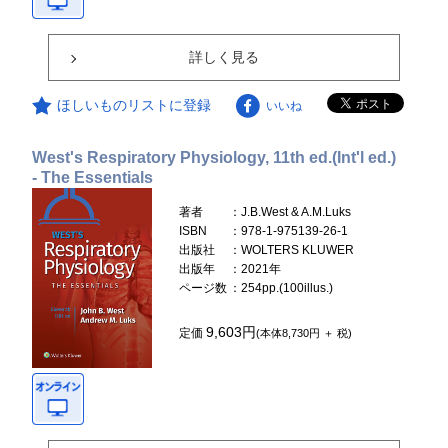
詳しく見る
ほしいものリストに登録
いいね
West's Respiratory Physiology, 11th ed.(Int'l ed.)
- The Essentials
著者
：J.B.West & A.M.Luks
ISBN
：978-1-975139-26-1
出版社
：WOLTERS KLUWER
出版年
：2021年
ページ数
：254pp.(100illus.)
9,603円
定価
(本体8,730円 ＋ 税)