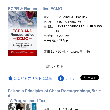
ECPR & Resuscitative ECMO
著者
：Z.Shinar & J.Badulak
ISBN
：978-0-96567-567-3
出版社
：EXTRACORPOREAL LIFE SUPP
ORT
出版年
：2021年
ページ数
：282pp.
15,730円
定価
(本体14,300円 ＋ 税)
詳しく見る
ほしいものリストに登録
いいね
Felson's Principles of Chest Roentgenology, 5th e
d.
- A Programmed Text
著者
：L.R.Goodman