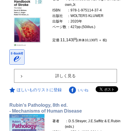
own,Jr.
ISBN
：978-1-975114-37-4
出版社
：WOLTERS KLUWER
出版年
：2020年
ページ数
：427pp.(50illus.)
11,143円
定価
(本体10,130円 ＋ 税)
詳しく見る
ほしいものリストに登録
いいね
Rubin's Pathology, 8th ed.
- Mechanisms of Human Disease
著者
：D.S.Strayer, J.E.Saffitz & E.Rubin
(eds.)