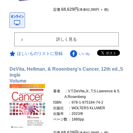
68,629円
定価
(本体62,390円 ＋ 税)
詳しく見る
ほしいものリストに登録
いいね
DeVita, Hellman, & Rosenberg's Cancer, 12th ed.,S
ingle
Volume
著者
：V.T.DeVita,Jr., T.S.Lawrence & S.
A.Rosenberg
ISBN
：978-1-975184-74-2
出版社
：WOLTERS KLUWER
出版年
：2023年
ページ数
：1880pp.
68,629円
定価
(本体62,390円 ＋ 税)