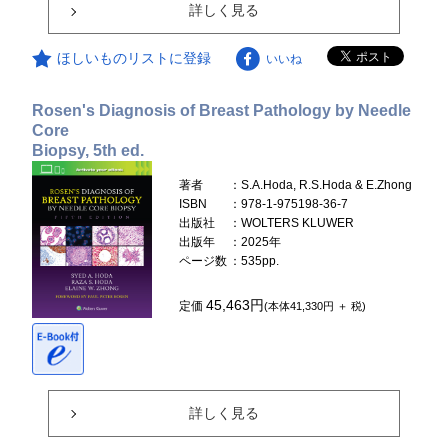
詳しく見る
ほしいものリストに登録
いいね
Rosen's Diagnosis of Breast Pathology by Needle
Core
Biopsy, 5th ed.
著者
：S.A.Hoda, R.S.Hoda & E.Zhong
ISBN
：978-1-975198-36-7
出版社
：WOLTERS KLUWER
出版年
：2025年
ページ数
：535pp.
45,463円
定価
(本体41,330円 ＋ 税)
詳しく見る