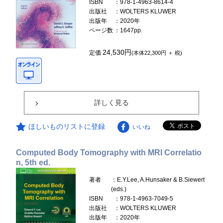
ISBN
：978-1-4963-8614-4
出版社
：WOLTERS KLUWER
出版年
：2020年
ページ数
：1647pp.
24,530円
定価
(本体22,300円 ＋ 税)
詳しく見る
ほしいものリストに登録
いいね
Computed Body Tomography with MRI Correlatio
n, 5th ed.
著者
：E.Y.Lee, A.Hunsaker & B.Siewert
(eds.)
ISBN
：978-1-4963-7049-5
出版社
：WOLTERS KLUWER
出版年
：2020年