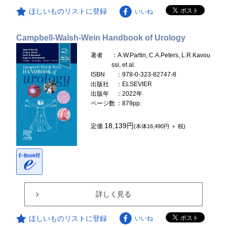
ほしいものリストに登録
いいね
Campbell-Walsh-Wein Handbook of Urology
著者
：A.W.Partin, C.A.Peters, L.R.Kavou
ssi, et al.
ISBN
：978-0-323-82747-8
出版社
：ELSEVIER
出版年
：2022年
ページ数
：879pp.
18,139円
定価
(本体16,490円 ＋ 税)
詳しく見る
ほしいものリストに登録
いいね