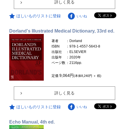
詳しく見る
ほしいものリストに登録
いいね
Dorland's Illustrated Medical Dictionary, 33rd ed.
著者
：Dorland
ISBN
：978-1-4557-5643-8
出版社
：ELSEVIER
出版年
：2020年
ページ数
：2116pp.
9,064円
定価
(本体8,240円 ＋ 税)
詳しく見る
ほしいものリストに登録
いいね
Echo Manual, 4th ed.