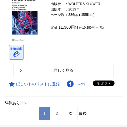
出版社
：WOLTERS KLUWER
出版年
：2019年
ページ数
：336pp.(155illus.)
11,308円
定価
(本体10,280円 ＋ 税)
詳しく見る
ほしいものリストに登録
いいね
あります
54件
1
2
次
最後