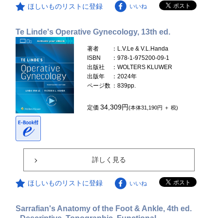
ほしいものリストに登録
いいね
Te Linde's Operative Gynecology, 13th ed.
著者
：L.V.Le & V.L.Handa
ISBN
：978-1-975200-09-1
出版社
：WOLTERS KLUWER
出版年
：2024年
ページ数
：839pp.
34,309円
定価
(本体31,190円 ＋ 税)
詳しく見る
ほしいものリストに登録
いいね
Sarrafian's Anatomy of the Foot & Ankle, 4th ed.