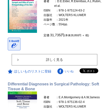
著者
：D.E.Elder, R.Elenitsas, A.L.Rubin,
et al.
ISBN
：978-1-975124-63-2
出版社
：WOLTERS KLUWER
出版年
：2021年
ページ数
：554pp.
31,735円
定価
(本体28,850円 ＋ 税)
詳しく見る
ほしいものリストに登録
いいね
Differential Diagnoses in Surgical Pathology: Soft
Tissue & Bone
著者
：E.A.Montgomery & A.W.Jamess
ISBN
：978-1-975136-02-4
出版社
：WOLTERS KLUWER