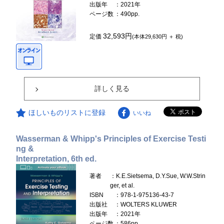
出版年
：2021年
ページ数
：490pp.
32,593円
定価
(本体29,630円 ＋ 税)
詳しく見る
ほしいものリストに登録
いいね
Wasserman & Whipp's Principles of Exercise Testi
ng &
Interpretation, 6th ed.
著者
：K.E.Sietsema, D.Y.Sue, W.W.Strin
ger, et al.
ISBN
：978-1-975136-43-7
出版社
：WOLTERS KLUWER
出版年
：2021年
ページ数
：586pp.