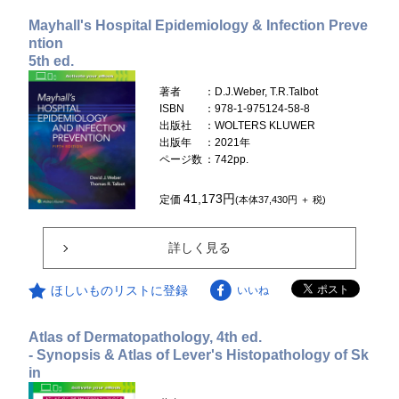
Mayhall's Hospital Epidemiology & Infection Preve
ntion
5th ed.
著者
：D.J.Weber, T.R.Talbot
ISBN
：978-1-975124-58-8
出版社
：WOLTERS KLUWER
出版年
：2021年
ページ数
：742pp.
41,173円
定価
(本体37,430円 ＋ 税)
詳しく見る
ほしいものリストに登録
いいね
Atlas of Dermatopathology, 4th ed.
- Synopsis & Atlas of Lever's Histopathology of Sk
in