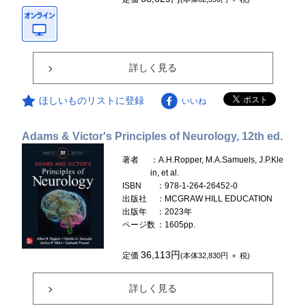
詳しく見る
ほしいものリストに登録
いいね
Adams & Victor's Principles of Neurology, 12th ed.
著者
：A.H.Ropper, M.A.Samuels, J.P.Kle
in, et al.
ISBN
：978-1-264-26452-0
出版社
：MCGRAW HILL EDUCATION
出版年
：2023年
ページ数
：1605pp.
36,113円
定価
(本体32,830円 ＋ 税)
詳しく見る