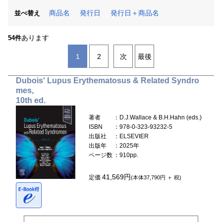
商品名
発行日
発行日＋商品名
並べ替え
あります
54件
1
2
次
最後
Dubois' Lupus Erythematosus & Related Syndro
mes,
10th ed.
著者
：D.J.Wallace & B.H.Hahn (eds.)
ISBN
：978-0-323-93232-5
出版社
：ELSEVIER
出版年
：2025年
ページ数
：910pp.
41,569円
定価
(本体37,790円 ＋ 税)