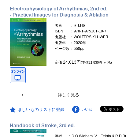
Electrophysiology of Arrhythmias, 2nd ed.
- Practical Images for Diagnosis & Ablation
著者
：R.T.Ho
ISBN
：978-1-975101-10-7
出版社
：WOLTERS KLUWER
出版年
：2020年
ページ数
：550pp.
24,013円
定価
(本体21,830円 ＋ 税)
詳しく見る
ほしいものリストに登録
いいね
Handbook of Stroke, 3rd ed.
著者
：D.O.Wiebers, V.L.Feigin & R.D.Br