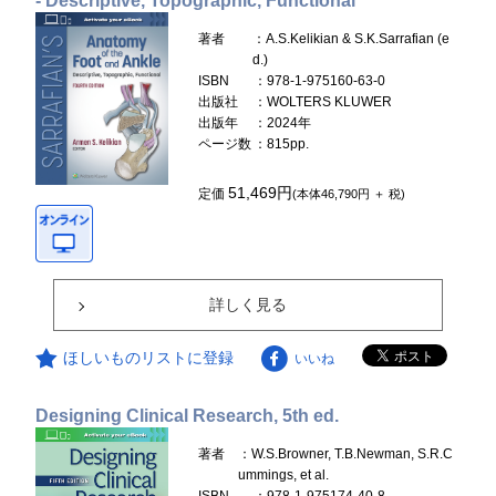
- Descriptive, Topographic, Functional
著者
：A.S.Kelikian & S.K.Sarrafian (e
d.)
ISBN
：978-1-975160-63-0
出版社
：WOLTERS KLUWER
出版年
：2024年
ページ数
：815pp.
51,469円
定価
(本体46,790円 ＋ 税)
詳しく見る
ほしいものリストに登録
いいね
Designing Clinical Research, 5th ed.
著者
：W.S.Browner, T.B.Newman, S.R.C
ummings, et al.