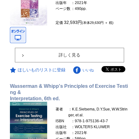
出版年
：2021年
ページ数
：490pp.
32,593円
定価
(本体29,630円 ＋ 税)
詳しく見る
ほしいものリストに登録
いいね
Wasserman & Whipp's Principles of Exercise Testi
ng &
Interpretation, 6th ed.
著者
：K.E.Sietsema, D.Y.Sue, W.W.Strin
ger, et al.
ISBN
：978-1-975136-43-7
出版社
：WOLTERS KLUWER
出版年
：2021年
ページ数
：586pp.