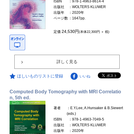
ISBN
：978-1-4963-8614-4
出版社
：WOLTERS KLUWER
出版年
：2020年
ページ数
：1647pp.
24,530円
定価
(本体22,300円 ＋ 税)
詳しく見る
ほしいものリストに登録
いいね
Computed Body Tomography with MRI Correlatio
n, 5th ed.
著者
：E.Y.Lee, A.Hunsaker & B.Siewert
(eds.)
ISBN
：978-1-4963-7049-5
出版社
：WOLTERS KLUWER
出版年
：2020年