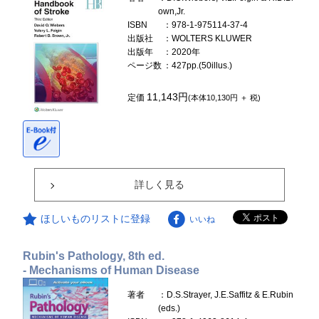
own,Jr.
ISBN
：978-1-975114-37-4
出版社
：WOLTERS KLUWER
出版年
：2020年
ページ数
：427pp.(50illus.)
11,143円
定価
(本体10,130円 ＋ 税)
詳しく見る
ほしいものリストに登録
いいね
Rubin's Pathology, 8th ed.
- Mechanisms of Human Disease
著者
：D.S.Strayer, J.E.Saffitz & E.Rubin
(eds.)