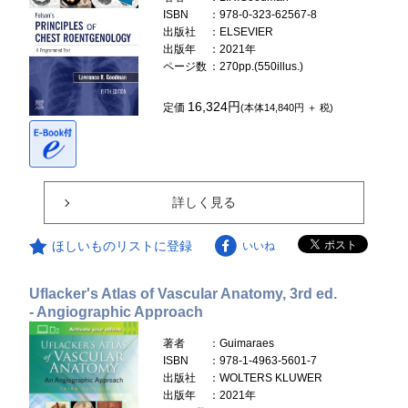
ISBN
：978-0-323-62567-8
出版社
：ELSEVIER
出版年
：2021年
ページ数
：270pp.(550illus.)
16,324円
定価
(本体14,840円 ＋ 税)
詳しく見る
ほしいものリストに登録
いいね
Uflacker's Atlas of Vascular Anatomy, 3rd ed.
- Angiographic Approach
著者
：Guimaraes
ISBN
：978-1-4963-5601-7
出版社
：WOLTERS KLUWER
出版年
：2021年