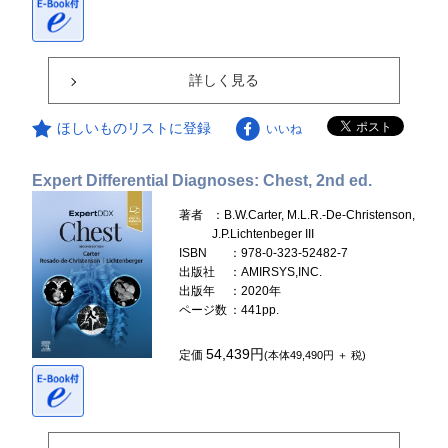
詳しく見る
ほしいものリストに登録
いいね
Expert Differential Diagnoses: Chest, 2nd ed.
著者
：B.W.Carter, M.L.R.-De-Christenson,
J.P.Lichtenbeger III
ISBN
：978-0-323-52482-7
出版社
：AMIRSYS,INC.
出版年
：2020年
ページ数
：441pp.
54,439円
定価
(本体49,490円 ＋ 税)