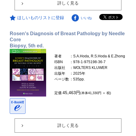
詳しく見る
ほしいものリストに登録
いいね
Rosen's Diagnosis of Breast Pathology by Needle
Core
Biopsy, 5th ed.
著者
：S.A.Hoda, R.S.Hoda & E.Zhong
ISBN
：978-1-975198-36-7
出版社
：WOLTERS KLUWER
出版年
：2025年
ページ数
：535pp.
45,463円
定価
(本体41,330円 ＋ 税)
詳しく見る