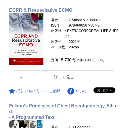
ECPR & Resuscitative ECMO
著者
：Z.Shinar & J.Badulak
ISBN
：978-0-96567-567-3
出版社
：EXTRACORPOREAL LIFE SUPP
ORT
出版年
：2021年
ページ数
：282pp.
15,730円
定価
(本体14,300円 ＋ 税)
詳しく見る
ほしいものリストに登録
いいね
Felson's Principles of Chest Roentgenology, 5th e
d.
- A Programmed Text
著者
：L.R.Goodman