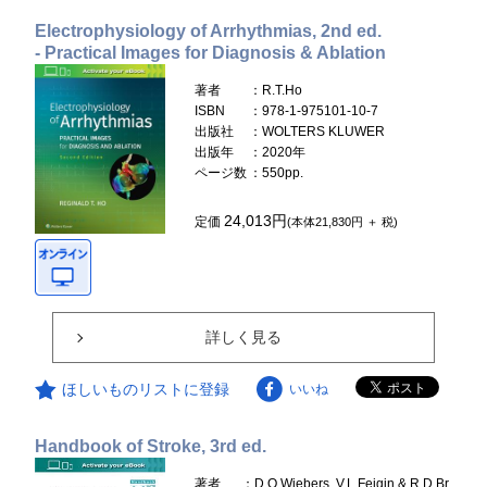
Electrophysiology of Arrhythmias, 2nd ed.
- Practical Images for Diagnosis & Ablation
著者
：R.T.Ho
ISBN
：978-1-975101-10-7
出版社
：WOLTERS KLUWER
出版年
：2020年
ページ数
：550pp.
24,013円
定価
(本体21,830円 ＋ 税)
詳しく見る
ほしいものリストに登録
いいね
Handbook of Stroke, 3rd ed.
著者
：D.O.Wiebers, V.L.Feigin & R.D.Br