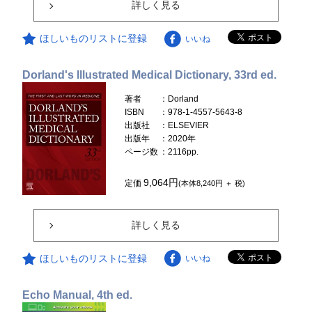
詳しく見る
ほしいものリストに登録
いいね
Dorland's Illustrated Medical Dictionary, 33rd ed.
著者
：Dorland
ISBN
：978-1-4557-5643-8
出版社
：ELSEVIER
出版年
：2020年
ページ数
：2116pp.
9,064円
定価
(本体8,240円 ＋ 税)
詳しく見る
ほしいものリストに登録
いいね
Echo Manual, 4th ed.