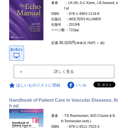
著者
：J.K.Oh, G.C.Kane, J.B.Seward, e
t al.
ISBN
：978-1-4963-1219-8
出版社
：WOLTERS KLUWER
出版年
：2019年
ページ数
：722pp.
36,025円
定価
(本体32,750円 ＋ 税)
詳しく見る
ほしいものリストに登録
いいね
Handbook of Patient Care in Vascular Diseases, 6t
h ed.
著者
：T.E.Rasmussen, W.D.Clouse & B.
H.Tonnessen (eds.)
ISBN
：978-1-4511-7523-3