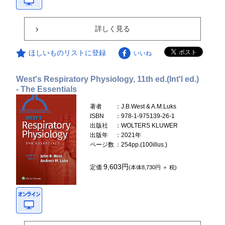
詳しく見る
ほしいものリストに登録
いいね
West's Respiratory Physiology, 11th ed.(Int'l ed.)
- The Essentials
著者
：J.B.West & A.M.Luks
ISBN
：978-1-975139-26-1
出版社
：WOLTERS KLUWER
出版年
：2021年
ページ数
：254pp.(100illus.)
9,603円
定価
(本体8,730円 ＋ 税)