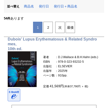
商品名
発行日
発行日＋商品名
並べ替え
あります
54件
1
2
次
最後
Dubois' Lupus Erythematosus & Related Syndro
mes,
10th ed.
著者
：D.J.Wallace & B.H.Hahn (eds.)
ISBN
：978-0-323-93232-5
出版社
：ELSEVIER
出版年
：2025年
ページ数
：910pp.
41,569円
定価
(本体37,790円 ＋ 税)