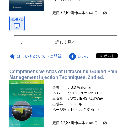
32,593円
定価
(本体29,630円 ＋ 税)
詳しく見る
ほしいものリストに登録
いいね
Comprehensive Atlas of Ultrasound-Guided Pain
Management Injection Techniques, 2nd ed.
著者
：S.D.Waldman
ISBN
：978-1-975136-71-0
出版社
：WOLTERS KLUWER
出版年
：2020年
ページ数
：1205pp.(1314illus.)
42,889円
定価
(本体38,990円 ＋ 税)