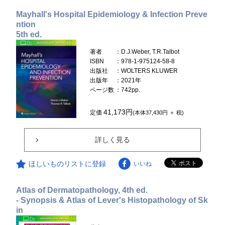
Mayhall's Hospital Epidemiology & Infection Preve
ntion
5th ed.
著者
：D.J.Weber, T.R.Talbot
ISBN
：978-1-975124-58-8
出版社
：WOLTERS KLUWER
出版年
：2021年
ページ数
：742pp.
41,173円
定価
(本体37,430円 ＋ 税)
詳しく見る
ほしいものリストに登録
いいね
Atlas of Dermatopathology, 4th ed.
- Synopsis & Atlas of Lever's Histopathology of Sk
in