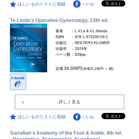
ほしいものリストに登録
いいね
Te Linde's Operative Gynecology, 13th ed.
著者
：L.V.Le & V.L.Handa
ISBN
：978-1-975200-09-1
出版社
：WOLTERS KLUWER
出版年
：2024年
ページ数
：839pp.
34,309円
定価
(本体31,190円 ＋ 税)
詳しく見る
ほしいものリストに登録
いいね
Sarrafian's Anatomy of the Foot & Ankle, 4th ed.