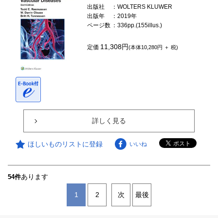
出版社
：WOLTERS KLUWER
出版年
：2019年
ページ数
：336pp.(155illus.)
11,308円
定価
(本体10,280円 ＋ 税)
詳しく見る
ほしいものリストに登録
いいね
あります
54件
1
2
次
最後