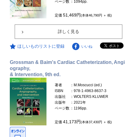
ページ数
：1094pp.
51,469円
定価
(本体46,790円 ＋ 税)
詳しく見る
ほしいものリストに登録
いいね
Grossman & Baim's Cardiac Catheterization, Angi
ography,
& Intervention, 9th ed.
著者
：M.Moscucci (ed.)
ISBN
：978-1-4963-8637-3
出版社
：WOLTERS KLUWER
出版年
：2021年
ページ数
：1196pp.
41,173円
定価
(本体37,430円 ＋ 税)