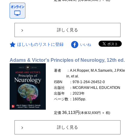
詳しく見る
ほしいものリストに登録
いいね
Adams & Victor's Principles of Neurology, 12th ed.
著者
：A.H.Ropper, M.A.Samuels, J.P.Kle
in, et al.
ISBN
：978-1-264-26452-0
出版社
：MCGRAW HILL EDUCATION
出版年
：2023年
ページ数
：1605pp.
36,113円
定価
(本体32,830円 ＋ 税)
詳しく見る