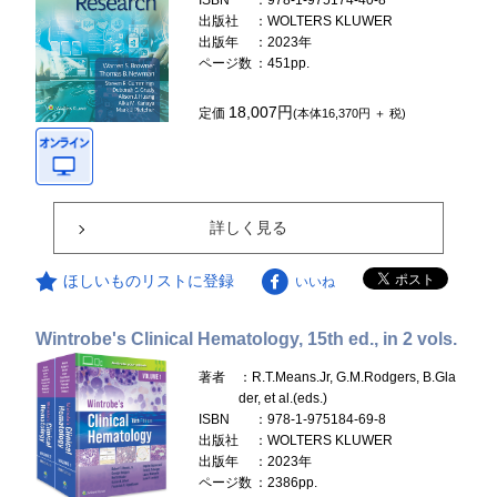
ISBN
：978-1-975174-40-8
出版社
：WOLTERS KLUWER
出版年
：2023年
ページ数
：451pp.
18,007円
定価
(本体16,370円 ＋ 税)
詳しく見る
ほしいものリストに登録
いいね
Wintrobe's Clinical Hematology, 15th ed., in 2 vols.
著者
：R.T.Means.Jr, G.M.Rodgers, B.Gla
der, et al.(eds.)
ISBN
：978-1-975184-69-8
出版社
：WOLTERS KLUWER
出版年
：2023年
ページ数
：2386pp.