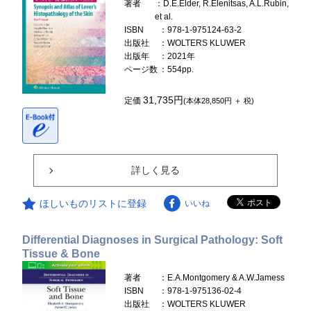
著者
：D.E.Elder, R.Elenitsas, A.L.Rubin,
et al.
ISBN
：978-1-975124-63-2
出版社
：WOLTERS KLUWER
出版年
：2021年
ページ数
：554pp.
31,735円
定価
(本体28,850円 ＋ 税)
詳しく見る
ほしいものリストに登録
いいね
Differential Diagnoses in Surgical Pathology: Soft
Tissue & Bone
著者
：E.A.Montgomery & A.W.Jamess
ISBN
：978-1-975136-02-4
出版社
：WOLTERS KLUWER