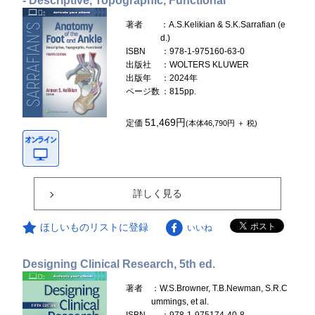
- Descriptive, Topographic, Functional
著者
：A.S.Kelikian & S.K.Sarrafian (e
d.)
ISBN
：978-1-975160-63-0
出版社
：WOLTERS KLUWER
出版年
：2024年
ページ数
：815pp.
51,469円
定価
(本体46,790円 ＋ 税)
詳しく見る
ほしいものリストに登録
いいね
Designing Clinical Research, 5th ed.
著者
：W.S.Browner, T.B.Newman, S.R.C
ummings, et al.