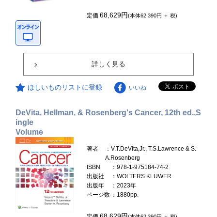
68,629円
定価
(本体62,390円 ＋ 税)
詳しく見る
ほしいものリストに登録
いいね
DeVita, Hellman, & Rosenberg's Cancer, 12th ed.,S
ingle
Volume
著者
：V.T.DeVita,Jr., T.S.Lawrence & S.
A.Rosenberg
ISBN
：978-1-975184-74-2
出版社
：WOLTERS KLUWER
出版年
：2023年
ページ数
：1880pp.
68,629円
定価
(本体62,390円 ＋ 税)