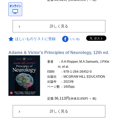
詳しく見る
ほしいものリストに登録
いいね
Adams & Victor's Principles of Neurology, 12th ed.
著者
：A.H.Ropper, M.A.Samuels, J.P.Kle
in, et al.
ISBN
：978-1-264-26452-0
出版社
：MCGRAW HILL EDUCATION
出版年
：2023年
ページ数
：1605pp.
36,113円
定価
(本体32,830円 ＋ 税)
詳しく見る