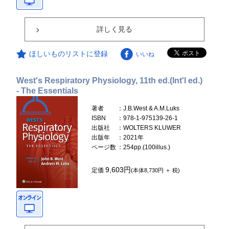
詳しく見る
ほしいものリストに登録
いいね
West's Respiratory Physiology, 11th ed.(Int'l ed.)
- The Essentials
著者
：J.B.West & A.M.Luks
ISBN
：978-1-975139-26-1
出版社
：WOLTERS KLUWER
出版年
：2021年
ページ数
：254pp.(100illus.)
9,603円
定価
(本体8,730円 ＋ 税)