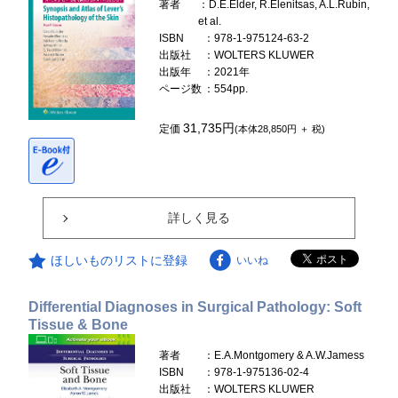
著者
：D.E.Elder, R.Elenitsas, A.L.Rubin,
et al.
ISBN
：978-1-975124-63-2
出版社
：WOLTERS KLUWER
出版年
：2021年
ページ数
：554pp.
31,735円
定価
(本体28,850円 ＋ 税)
詳しく見る
ほしいものリストに登録
いいね
Differential Diagnoses in Surgical Pathology: Soft
Tissue & Bone
著者
：E.A.Montgomery & A.W.Jamess
ISBN
：978-1-975136-02-4
出版社
：WOLTERS KLUWER