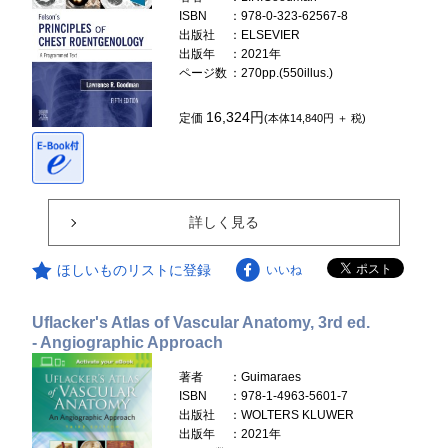
ISBN
：978-0-323-62567-8
出版社
：ELSEVIER
出版年
：2021年
ページ数
：270pp.(550illus.)
16,324円
定価
(本体14,840円 ＋ 税)
詳しく見る
ほしいものリストに登録
いいね
Uflacker's Atlas of Vascular Anatomy, 3rd ed.
- Angiographic Approach
著者
：Guimaraes
ISBN
：978-1-4963-5601-7
出版社
：WOLTERS KLUWER
出版年
：2021年