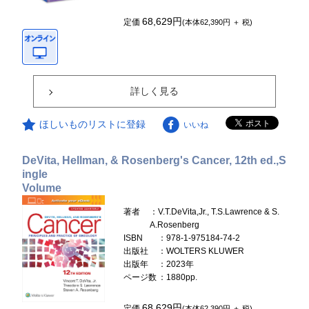
68,629円
定価
(本体62,390円 ＋ 税)
詳しく見る
ほしいものリストに登録
いいね
DeVita, Hellman, & Rosenberg's Cancer, 12th ed.,S
ingle
Volume
著者
：V.T.DeVita,Jr., T.S.Lawrence & S.
A.Rosenberg
ISBN
：978-1-975184-74-2
出版社
：WOLTERS KLUWER
出版年
：2023年
ページ数
：1880pp.
68,629円
定価
(本体62,390円 ＋ 税)