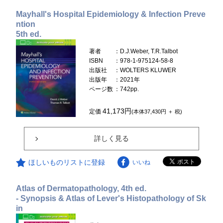
Mayhall's Hospital Epidemiology & Infection Preve
ntion
5th ed.
著者
：D.J.Weber, T.R.Talbot
ISBN
：978-1-975124-58-8
出版社
：WOLTERS KLUWER
出版年
：2021年
ページ数
：742pp.
41,173円
定価
(本体37,430円 ＋ 税)
詳しく見る
ほしいものリストに登録
いいね
Atlas of Dermatopathology, 4th ed.
- Synopsis & Atlas of Lever's Histopathology of Sk
in