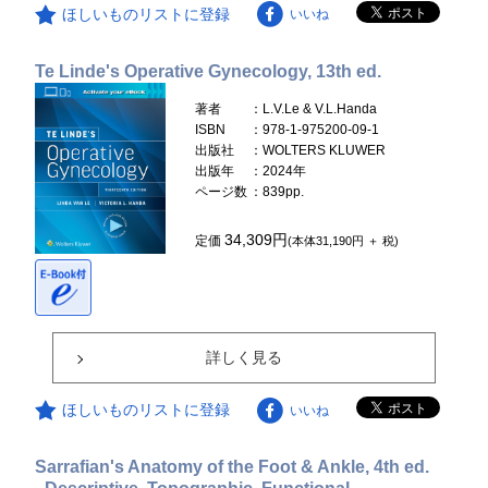
ほしいものリストに登録
いいね
Te Linde's Operative Gynecology, 13th ed.
著者
：L.V.Le & V.L.Handa
ISBN
：978-1-975200-09-1
出版社
：WOLTERS KLUWER
出版年
：2024年
ページ数
：839pp.
34,309円
定価
(本体31,190円 ＋ 税)
詳しく見る
ほしいものリストに登録
いいね
Sarrafian's Anatomy of the Foot & Ankle, 4th ed.