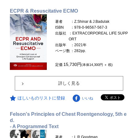
ECPR & Resuscitative ECMO
著者
：Z.Shinar & J.Badulak
ISBN
：978-0-96567-567-3
出版社
：EXTRACORPOREAL LIFE SUPP
ORT
出版年
：2021年
ページ数
：282pp.
15,730円
定価
(本体14,300円 ＋ 税)
詳しく見る
ほしいものリストに登録
いいね
Felson's Principles of Chest Roentgenology, 5th e
d.
- A Programmed Text
著者
：L.R.Goodman