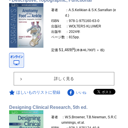
- Descriptive, Topographic, Functional
著者
：A.S.Kelikian & S.K.Sarrafian (e
d.)
ISBN
：978-1-975160-63-0
出版社
：WOLTERS KLUWER
出版年
：2024年
ページ数
：815pp.
51,469円
定価
(本体46,790円 ＋ 税)
詳しく見る
ほしいものリストに登録
いいね
Designing Clinical Research, 5th ed.
著者
：W.S.Browner, T.B.Newman, S.R.C
ummings, et al.