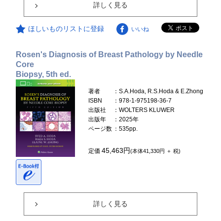
詳しく見る
ほしいものリストに登録
いいね
Rosen's Diagnosis of Breast Pathology by Needle
Core
Biopsy, 5th ed.
著者
：S.A.Hoda, R.S.Hoda & E.Zhong
ISBN
：978-1-975198-36-7
出版社
：WOLTERS KLUWER
出版年
：2025年
ページ数
：535pp.
45,463円
定価
(本体41,330円 ＋ 税)
詳しく見る