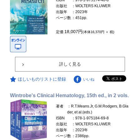
ISBN
：978-1-975174-40-8
出版社
：WOLTERS KLUWER
出版年
：2023年
ページ数
：451pp.
18,007円
定価
(本体16,370円 ＋ 税)
詳しく見る
ほしいものリストに登録
いいね
Wintrobe's Clinical Hematology, 15th ed., in 2 vols.
著者
：R.T.Means.Jr, G.M.Rodgers, B.Gla
der, et al.(eds.)
ISBN
：978-1-975184-69-8
出版社
：WOLTERS KLUWER
出版年
：2023年
ページ数
：2386pp.