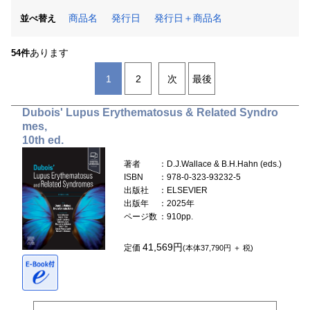
商品名
発行日
発行日＋商品名
並べ替え
あります
54件
1
2
次
最後
Dubois' Lupus Erythematosus & Related Syndro
mes,
10th ed.
著者
：D.J.Wallace & B.H.Hahn (eds.)
ISBN
：978-0-323-93232-5
出版社
：ELSEVIER
出版年
：2025年
ページ数
：910pp.
41,569円
定価
(本体37,790円 ＋ 税)