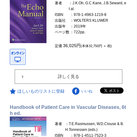
著者
：J.K.Oh, G.C.Kane, J.B.Seward, e
t al.
ISBN
：978-1-4963-1219-8
出版社
：WOLTERS KLUWER
出版年
：2019年
ページ数
：722pp.
36,025円
定価
(本体32,750円 ＋ 税)
詳しく見る
ほしいものリストに登録
いいね
Handbook of Patient Care in Vascular Diseases, 6t
h ed.
著者
：T.E.Rasmussen, W.D.Clouse & B.
H.Tonnessen (eds.)
ISBN
：978-1-4511-7523-3