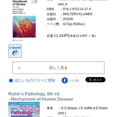
own,Jr.
ISBN
：978-1-975114-37-4
出版社
：WOLTERS KLUWER
出版年
：2020年
ページ数
：427pp.(50illus.)
11,143円
定価
(本体10,130円 ＋ 税)
詳しく見る
ほしいものリストに登録
いいね
Rubin's Pathology, 8th ed.
- Mechanisms of Human Disease
著者
：D.S.Strayer, J.E.Saffitz & E.Rubin
(eds.)