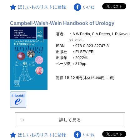
ほしいものリストに登録
いいね
Campbell-Walsh-Wein Handbook of Urology
著者
：A.W.Partin, C.A.Peters, L.R.Kavou
ssi, et al.
ISBN
：978-0-323-82747-8
出版社
：ELSEVIER
出版年
：2022年
ページ数
：879pp.
18,139円
定価
(本体16,490円 ＋ 税)
詳しく見る
ほしいものリストに登録
いいね