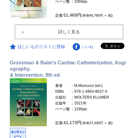
ページ数
：1094pp.
51,469円
定価
(本体46,790円 ＋ 税)
詳しく見る
ほしいものリストに登録
いいね
Grossman & Baim's Cardiac Catheterization, Angi
ography,
& Intervention, 9th ed.
著者
：M.Moscucci (ed.)
ISBN
：978-1-4963-8637-3
出版社
：WOLTERS KLUWER
出版年
：2021年
ページ数
：1196pp.
41,173円
定価
(本体37,430円 ＋ 税)