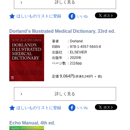
詳しく見る
ほしいものリストに登録
いいね
Dorland's Illustrated Medical Dictionary, 33rd ed.
著者
：Dorland
ISBN
：978-1-4557-5643-8
出版社
：ELSEVIER
出版年
：2020年
ページ数
：2116pp.
9,064円
定価
(本体8,240円 ＋ 税)
詳しく見る
ほしいものリストに登録
いいね
Echo Manual, 4th ed.