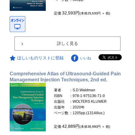
32,593円
定価
(本体29,630円 ＋ 税)
詳しく見る
ほしいものリストに登録
いいね
Comprehensive Atlas of Ultrasound-Guided Pain
Management Injection Techniques, 2nd ed.
著者
：S.D.Waldman
ISBN
：978-1-975136-71-0
出版社
：WOLTERS KLUWER
出版年
：2020年
ページ数
：1205pp.(1314illus.)
42,889円
定価
(本体38,990円 ＋ 税)