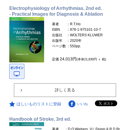
Electrophysiology of Arrhythmias, 2nd ed.
- Practical Images for Diagnosis & Ablation
著者
：R.T.Ho
ISBN
：978-1-975101-10-7
出版社
：WOLTERS KLUWER
出版年
：2020年
ページ数
：550pp.
24,013円
定価
(本体21,830円 ＋ 税)
詳しく見る
ほしいものリストに登録
いいね
Handbook of Stroke, 3rd ed.
著者
：D.O.Wiebers, V.L.Feigin & R.D.Br