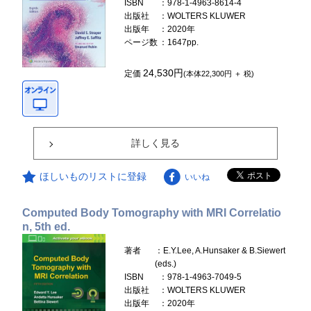
ISBN
：978-1-4963-8614-4
出版社
：WOLTERS KLUWER
出版年
：2020年
ページ数
：1647pp.
24,530円
定価
(本体22,300円 ＋ 税)
詳しく見る
ほしいものリストに登録
いいね
Computed Body Tomography with MRI Correlatio
n, 5th ed.
著者
：E.Y.Lee, A.Hunsaker & B.Siewert
(eds.)
ISBN
：978-1-4963-7049-5
出版社
：WOLTERS KLUWER
出版年
：2020年