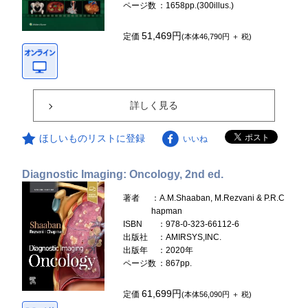
ページ数
：1658pp.(300illus.)
51,469円
定価
(本体46,790円 ＋ 税)
詳しく見る
ほしいものリストに登録
いいね
Diagnostic Imaging: Oncology, 2nd ed.
著者
：A.M.Shaaban, M.Rezvani & P.R.C
hapman
ISBN
：978-0-323-66112-6
出版社
：AMIRSYS,INC.
出版年
：2020年
ページ数
：867pp.
61,699円
定価
(本体56,090円 ＋ 税)