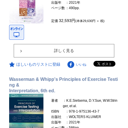
出版年
：2021年
ページ数
：490pp.
32,593円
定価
(本体29,630円 ＋ 税)
詳しく見る
ほしいものリストに登録
いいね
Wasserman & Whipp's Principles of Exercise Testi
ng &
Interpretation, 6th ed.
著者
：K.E.Sietsema, D.Y.Sue, W.W.Strin
ger, et al.
ISBN
：978-1-975136-43-7
出版社
：WOLTERS KLUWER
出版年
：2021年
ページ数
：586pp.