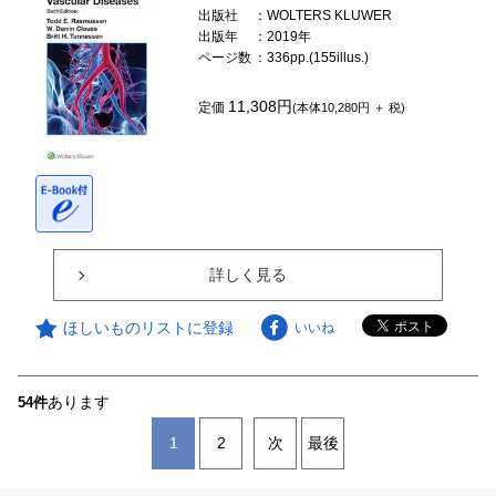
出版社
：WOLTERS KLUWER
出版年
：2019年
ページ数
：336pp.(155illus.)
11,308円
定価
(本体10,280円 ＋ 税)
詳しく見る
ほしいものリストに登録
いいね
あります
54件
1
2
次
最後