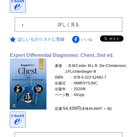
詳しく見る
ほしいものリストに登録
いいね
Expert Differential Diagnoses: Chest, 2nd ed.
著者
：B.W.Carter, M.L.R.-De-Christenson,
J.P.Lichtenbeger III
ISBN
：978-0-323-52482-7
出版社
：AMIRSYS,INC.
出版年
：2020年
ページ数
：441pp.
54,439円
定価
(本体49,490円 ＋ 税)