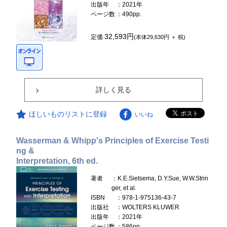
出版年
：2021年
ページ数
：490pp.
32,593円
定価
(本体29,630円 ＋ 税)
詳しく見る
ほしいものリストに登録
いいね
Wasserman & Whipp's Principles of Exercise Testi
ng &
Interpretation, 6th ed.
著者
：K.E.Sietsema, D.Y.Sue, W.W.Strin
ger, et al.
ISBN
：978-1-975136-43-7
出版社
：WOLTERS KLUWER
出版年
：2021年
ページ数
：586pp.