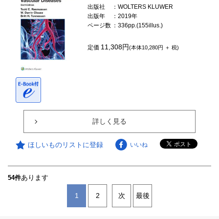
出版社
：WOLTERS KLUWER
出版年
：2019年
ページ数
：336pp.(155illus.)
11,308円
定価
(本体10,280円 ＋ 税)
詳しく見る
ほしいものリストに登録
いいね
あります
54件
1
2
次
最後