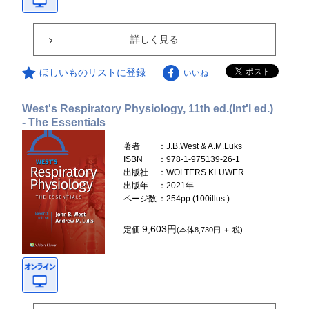
詳しく見る
ほしいものリストに登録
いいね
West's Respiratory Physiology, 11th ed.(Int'l ed.)
- The Essentials
著者
：J.B.West & A.M.Luks
ISBN
：978-1-975139-26-1
出版社
：WOLTERS KLUWER
出版年
：2021年
ページ数
：254pp.(100illus.)
9,603円
定価
(本体8,730円 ＋ 税)