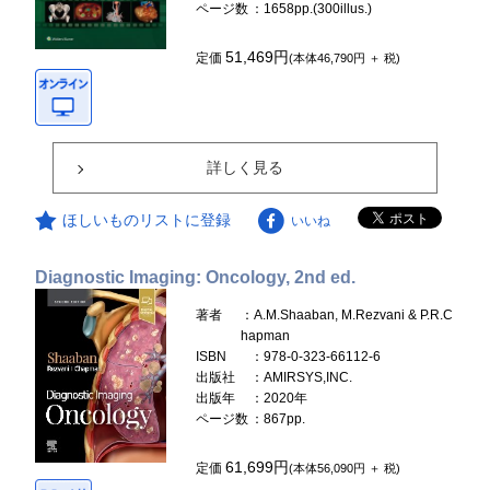
ページ数
：1658pp.(300illus.)
51,469円
定価
(本体46,790円 ＋ 税)
詳しく見る
ほしいものリストに登録
いいね
Diagnostic Imaging: Oncology, 2nd ed.
著者
：A.M.Shaaban, M.Rezvani & P.R.C
hapman
ISBN
：978-0-323-66112-6
出版社
：AMIRSYS,INC.
出版年
：2020年
ページ数
：867pp.
61,699円
定価
(本体56,090円 ＋ 税)