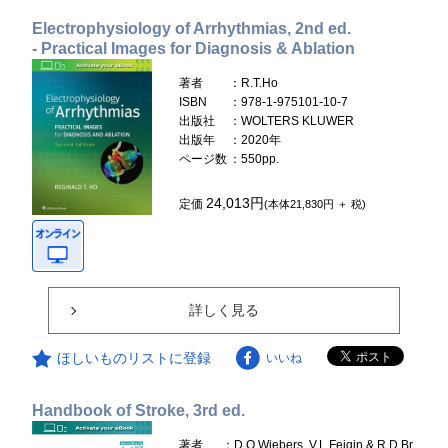
Electrophysiology of Arrhythmias, 2nd ed.
- Practical Images for Diagnosis & Ablation
著者
：R.T.Ho
ISBN
：978-1-975101-10-7
出版社
：WOLTERS KLUWER
出版年
：2020年
ページ数
：550pp.
24,013円
定価
(本体21,830円 ＋ 税)
詳しく見る
ほしいものリストに登録
いいね
Handbook of Stroke, 3rd ed.
著者
：D.O.Wiebers, V.L.Feigin & R.D.Br