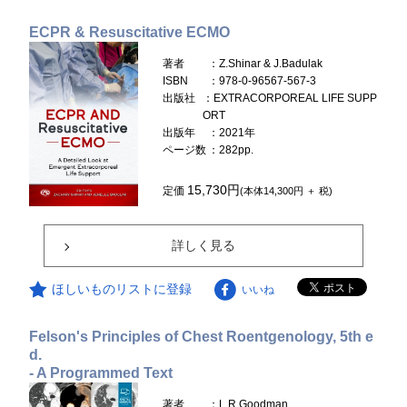
ECPR & Resuscitative ECMO
著者
：Z.Shinar & J.Badulak
ISBN
：978-0-96567-567-3
出版社
：EXTRACORPOREAL LIFE SUPP
ORT
出版年
：2021年
ページ数
：282pp.
15,730円
定価
(本体14,300円 ＋ 税)
詳しく見る
ほしいものリストに登録
いいね
Felson's Principles of Chest Roentgenology, 5th e
d.
- A Programmed Text
著者
：L.R.Goodman