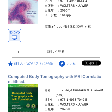
ISBN
：978-1-4963-8614-4
出版社
：WOLTERS KLUWER
出版年
：2020年
ページ数
：1647pp.
24,530円
定価
(本体22,300円 ＋ 税)
詳しく見る
ほしいものリストに登録
いいね
Computed Body Tomography with MRI Correlatio
n, 5th ed.
著者
：E.Y.Lee, A.Hunsaker & B.Siewert
(eds.)
ISBN
：978-1-4963-7049-5
出版社
：WOLTERS KLUWER
出版年
：2020年