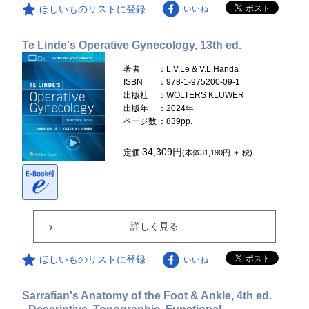
ほしいものリストに登録
いいね
Te Linde's Operative Gynecology, 13th ed.
著者
：L.V.Le & V.L.Handa
ISBN
：978-1-975200-09-1
出版社
：WOLTERS KLUWER
出版年
：2024年
ページ数
：839pp.
34,309円
定価
(本体31,190円 ＋ 税)
詳しく見る
ほしいものリストに登録
いいね
Sarrafian's Anatomy of the Foot & Ankle, 4th ed.