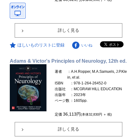
詳しく見る
ほしいものリストに登録
いいね
Adams & Victor's Principles of Neurology, 12th ed.
著者
：A.H.Ropper, M.A.Samuels, J.P.Kle
in, et al.
ISBN
：978-1-264-26452-0
出版社
：MCGRAW HILL EDUCATION
出版年
：2023年
ページ数
：1605pp.
36,113円
定価
(本体32,830円 ＋ 税)
詳しく見る