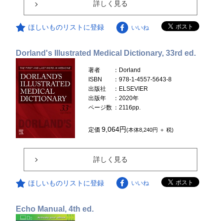
詳しく見る
ほしいものリストに登録
いいね
Dorland's Illustrated Medical Dictionary, 33rd ed.
著者
：Dorland
ISBN
：978-1-4557-5643-8
出版社
：ELSEVIER
出版年
：2020年
ページ数
：2116pp.
9,064円
定価
(本体8,240円 ＋ 税)
詳しく見る
ほしいものリストに登録
いいね
Echo Manual, 4th ed.