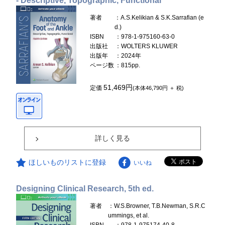
- Descriptive, Topographic, Functional
著者
：A.S.Kelikian & S.K.Sarrafian (e
d.)
ISBN
：978-1-975160-63-0
出版社
：WOLTERS KLUWER
出版年
：2024年
ページ数
：815pp.
51,469円
定価
(本体46,790円 ＋ 税)
詳しく見る
ほしいものリストに登録
いいね
Designing Clinical Research, 5th ed.
著者
：W.S.Browner, T.B.Newman, S.R.C
ummings, et al.