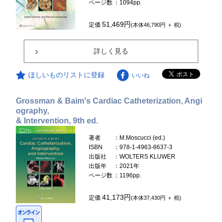
ページ数
：1094pp.
51,469円
定価
(本体46,790円 ＋ 税)
詳しく見る
ほしいものリストに登録
いいね
Grossman & Baim's Cardiac Catheterization, Angi
ography,
& Intervention, 9th ed.
著者
：M.Moscucci (ed.)
ISBN
：978-1-4963-8637-3
出版社
：WOLTERS KLUWER
出版年
：2021年
ページ数
：1196pp.
41,173円
定価
(本体37,430円 ＋ 税)