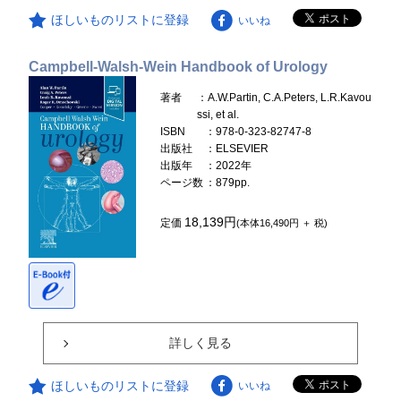
ほしいものリストに登録
いいね
Campbell-Walsh-Wein Handbook of Urology
著者
：A.W.Partin, C.A.Peters, L.R.Kavou
ssi, et al.
ISBN
：978-0-323-82747-8
出版社
：ELSEVIER
出版年
：2022年
ページ数
：879pp.
18,139円
定価
(本体16,490円 ＋ 税)
詳しく見る
ほしいものリストに登録
いいね