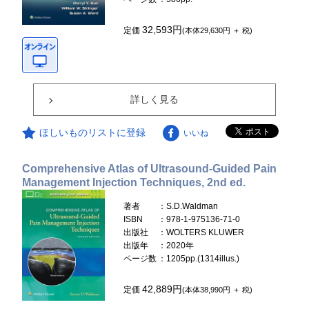
32,593円
定価
(本体29,630円 ＋ 税)
詳しく見る
ほしいものリストに登録
いいね
Comprehensive Atlas of Ultrasound-Guided Pain
Management Injection Techniques, 2nd ed.
著者
：S.D.Waldman
ISBN
：978-1-975136-71-0
出版社
：WOLTERS KLUWER
出版年
：2020年
ページ数
：1205pp.(1314illus.)
42,889円
定価
(本体38,990円 ＋ 税)