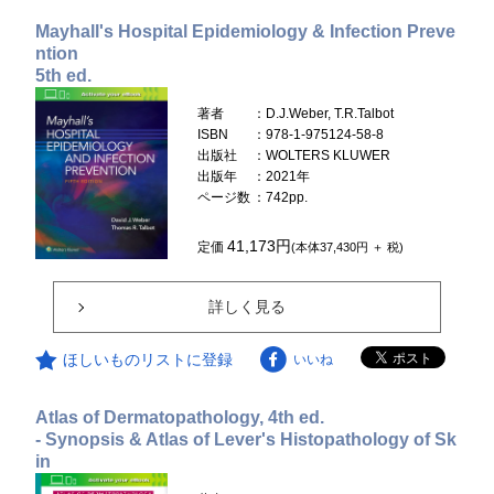
Mayhall's Hospital Epidemiology & Infection Preve
ntion
5th ed.
著者
：D.J.Weber, T.R.Talbot
ISBN
：978-1-975124-58-8
出版社
：WOLTERS KLUWER
出版年
：2021年
ページ数
：742pp.
41,173円
定価
(本体37,430円 ＋ 税)
詳しく見る
ほしいものリストに登録
いいね
Atlas of Dermatopathology, 4th ed.
- Synopsis & Atlas of Lever's Histopathology of Sk
in