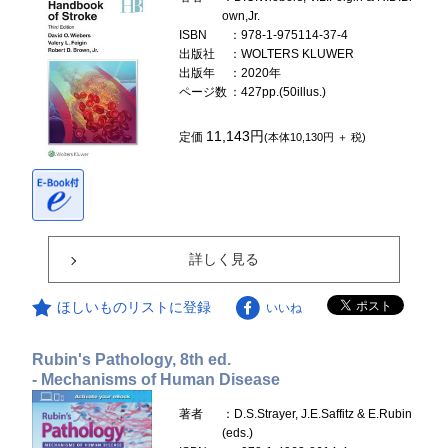
own,Jr.
ISBN
：978-1-975114-37-4
出版社
：WOLTERS KLUWER
出版年
：2020年
ページ数
：427pp.(50illus.)
11,143円
定価
(本体10,130円 ＋ 税)
詳しく見る
ほしいものリストに登録
いいね
Rubin's Pathology, 8th ed.
- Mechanisms of Human Disease
著者
：D.S.Strayer, J.E.Saffitz & E.Rubin
(eds.)