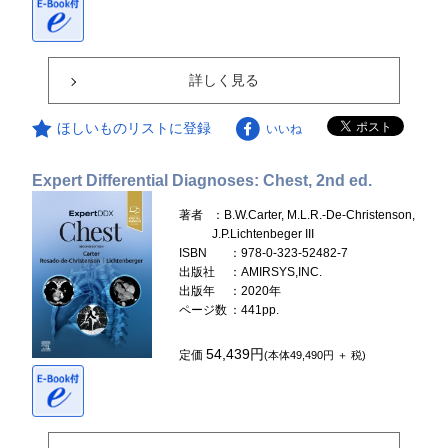
詳しく見る
ほしいものリストに登録
いいね
Expert Differential Diagnoses: Chest, 2nd ed.
著者
：B.W.Carter, M.L.R.-De-Christenson,
J.P.Lichtenbeger III
ISBN
：978-0-323-52482-7
出版社
：AMIRSYS,INC.
出版年
：2020年
ページ数
：441pp.
54,439円
定価
(本体49,490円 ＋ 税)