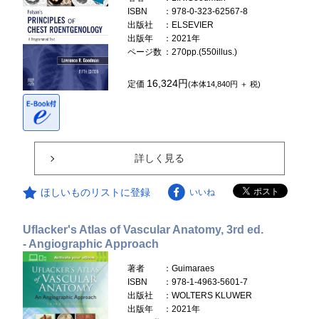
ISBN
：978-0-323-62567-8
出版社
：ELSEVIER
出版年
：2021年
ページ数
：270pp.(550illus.)
16,324円
定価
(本体14,840円 ＋ 税)
詳しく見る
ほしいものリストに登録
いいね
Uflacker's Atlas of Vascular Anatomy, 3rd ed.
- Angiographic Approach
著者
：Guimaraes
ISBN
：978-1-4963-5601-7
出版社
：WOLTERS KLUWER
出版年
：2021年