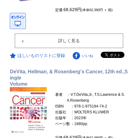
68,629円
定価
(本体62,390円 ＋ 税)
詳しく見る
ほしいものリストに登録
いいね
DeVita, Hellman, & Rosenberg's Cancer, 12th ed.,S
ingle
Volume
著者
：V.T.DeVita,Jr., T.S.Lawrence & S.
A.Rosenberg
ISBN
：978-1-975184-74-2
出版社
：WOLTERS KLUWER
出版年
：2023年
ページ数
：1880pp.
68,629円
定価
(本体62,390円 ＋ 税)