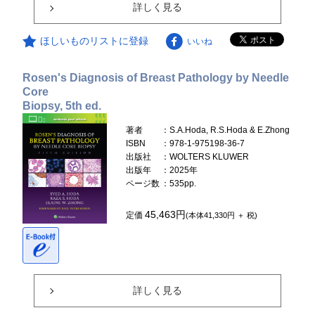
詳しく見る
ほしいものリストに登録
いいね
Rosen's Diagnosis of Breast Pathology by Needle
Core
Biopsy, 5th ed.
著者
：S.A.Hoda, R.S.Hoda & E.Zhong
ISBN
：978-1-975198-36-7
出版社
：WOLTERS KLUWER
出版年
：2025年
ページ数
：535pp.
45,463円
定価
(本体41,330円 ＋ 税)
詳しく見る