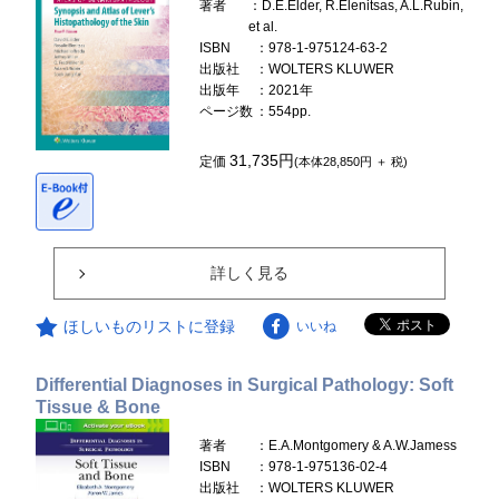
著者
：D.E.Elder, R.Elenitsas, A.L.Rubin,
et al.
ISBN
：978-1-975124-63-2
出版社
：WOLTERS KLUWER
出版年
：2021年
ページ数
：554pp.
31,735円
定価
(本体28,850円 ＋ 税)
詳しく見る
ほしいものリストに登録
いいね
Differential Diagnoses in Surgical Pathology: Soft
Tissue & Bone
著者
：E.A.Montgomery & A.W.Jamess
ISBN
：978-1-975136-02-4
出版社
：WOLTERS KLUWER