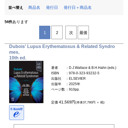
商品名
発行日
発行日＋商品名
並べ替え
あります
54件
1
2
次
最後
Dubois' Lupus Erythematosus & Related Syndro
mes,
10th ed.
著者
：D.J.Wallace & B.H.Hahn (eds.)
ISBN
：978-0-323-93232-5
出版社
：ELSEVIER
出版年
：2025年
ページ数
：910pp.
41,569円
定価
(本体37,790円 ＋ 税)