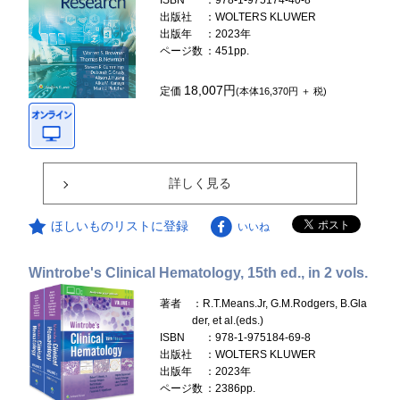
ISBN
：978-1-975174-40-8
出版社
：WOLTERS KLUWER
出版年
：2023年
ページ数
：451pp.
18,007円
定価
(本体16,370円 ＋ 税)
詳しく見る
ほしいものリストに登録
いいね
Wintrobe's Clinical Hematology, 15th ed., in 2 vols.
著者
：R.T.Means.Jr, G.M.Rodgers, B.Gla
der, et al.(eds.)
ISBN
：978-1-975184-69-8
出版社
：WOLTERS KLUWER
出版年
：2023年
ページ数
：2386pp.