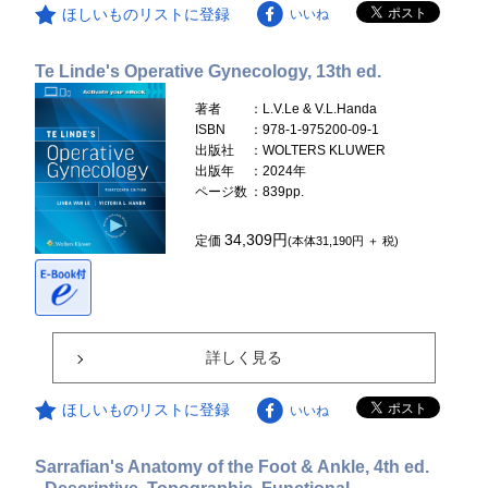
ほしいものリストに登録
いいね
Te Linde's Operative Gynecology, 13th ed.
著者
：L.V.Le & V.L.Handa
ISBN
：978-1-975200-09-1
出版社
：WOLTERS KLUWER
出版年
：2024年
ページ数
：839pp.
34,309円
定価
(本体31,190円 ＋ 税)
詳しく見る
ほしいものリストに登録
いいね
Sarrafian's Anatomy of the Foot & Ankle, 4th ed.