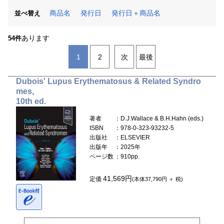
商品名
発行日
発行日＋商品名
並べ替え
あります
54件
1
2
次
最後
Dubois' Lupus Erythematosus & Related Syndro
mes,
10th ed.
著者
：D.J.Wallace & B.H.Hahn (eds.)
ISBN
：978-0-323-93232-5
出版社
：ELSEVIER
出版年
：2025年
ページ数
：910pp.
41,569円
定価
(本体37,790円 ＋ 税)