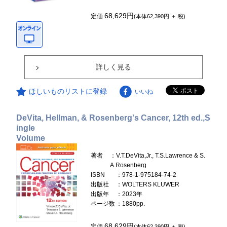
68,629円
定価
(本体62,390円 ＋ 税)
詳しく見る
ほしいものリストに登録
いいね
DeVita, Hellman, & Rosenberg's Cancer, 12th ed.,S
ingle
Volume
著者
：V.T.DeVita,Jr., T.S.Lawrence & S.
A.Rosenberg
ISBN
：978-1-975184-74-2
出版社
：WOLTERS KLUWER
出版年
：2023年
ページ数
：1880pp.
68,629円
定価
(本体62,390円 ＋ 税)