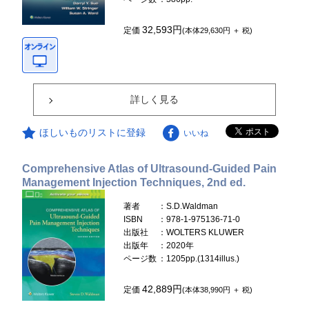
32,593円
定価
(本体29,630円 ＋ 税)
詳しく見る
ほしいものリストに登録
いいね
Comprehensive Atlas of Ultrasound-Guided Pain
Management Injection Techniques, 2nd ed.
著者
：S.D.Waldman
ISBN
：978-1-975136-71-0
出版社
：WOLTERS KLUWER
出版年
：2020年
ページ数
：1205pp.(1314illus.)
42,889円
定価
(本体38,990円 ＋ 税)