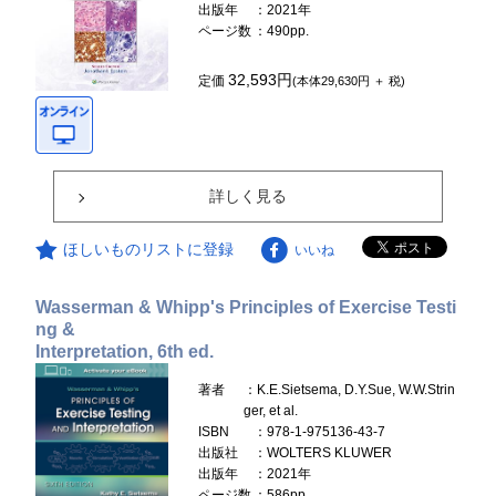
出版年
：2021年
ページ数
：490pp.
32,593円
定価
(本体29,630円 ＋ 税)
詳しく見る
ほしいものリストに登録
いいね
Wasserman & Whipp's Principles of Exercise Testi
ng &
Interpretation, 6th ed.
著者
：K.E.Sietsema, D.Y.Sue, W.W.Strin
ger, et al.
ISBN
：978-1-975136-43-7
出版社
：WOLTERS KLUWER
出版年
：2021年
ページ数
：586pp.