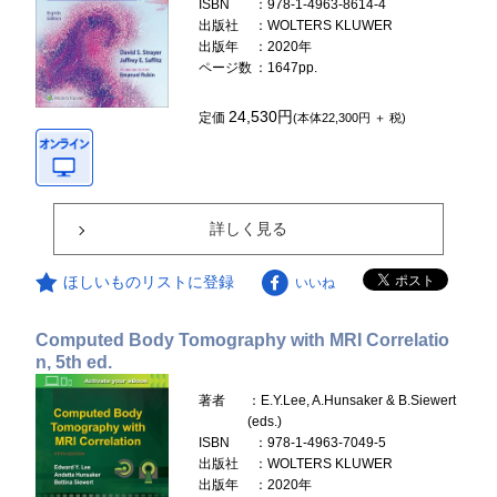
ISBN
：978-1-4963-8614-4
出版社
：WOLTERS KLUWER
出版年
：2020年
ページ数
：1647pp.
24,530円
定価
(本体22,300円 ＋ 税)
詳しく見る
ほしいものリストに登録
いいね
Computed Body Tomography with MRI Correlatio
n, 5th ed.
著者
：E.Y.Lee, A.Hunsaker & B.Siewert
(eds.)
ISBN
：978-1-4963-7049-5
出版社
：WOLTERS KLUWER
出版年
：2020年