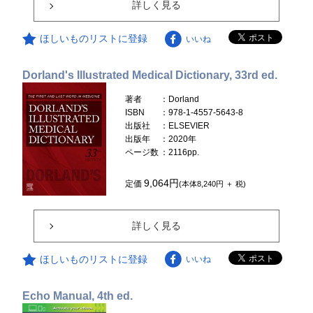
詳しく見る
ほしいものリストに登録
いいね
Dorland's Illustrated Medical Dictionary, 33rd ed.
著者
：Dorland
ISBN
：978-1-4557-5643-8
出版社
：ELSEVIER
出版年
：2020年
ページ数
：2116pp.
9,064円
定価
(本体8,240円 ＋ 税)
詳しく見る
ほしいものリストに登録
いいね
Echo Manual, 4th ed.