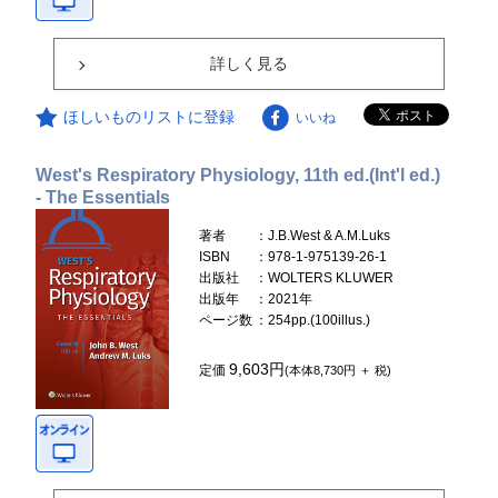
詳しく見る
ほしいものリストに登録
いいね
West's Respiratory Physiology, 11th ed.(Int'l ed.)
- The Essentials
著者
：J.B.West & A.M.Luks
ISBN
：978-1-975139-26-1
出版社
：WOLTERS KLUWER
出版年
：2021年
ページ数
：254pp.(100illus.)
9,603円
定価
(本体8,730円 ＋ 税)