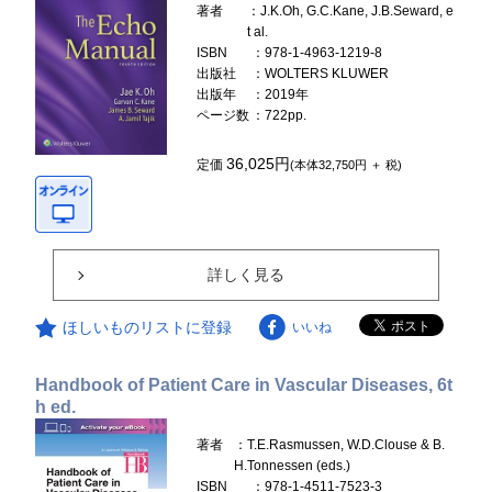
著者
：J.K.Oh, G.C.Kane, J.B.Seward, e
t al.
ISBN
：978-1-4963-1219-8
出版社
：WOLTERS KLUWER
出版年
：2019年
ページ数
：722pp.
36,025円
定価
(本体32,750円 ＋ 税)
詳しく見る
ほしいものリストに登録
いいね
Handbook of Patient Care in Vascular Diseases, 6t
h ed.
著者
：T.E.Rasmussen, W.D.Clouse & B.
H.Tonnessen (eds.)
ISBN
：978-1-4511-7523-3