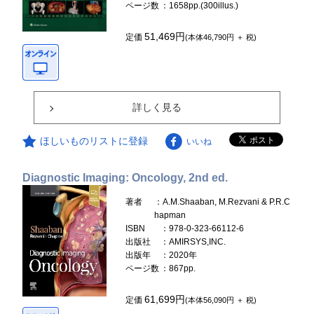
ページ数
：1658pp.(300illus.)
51,469円
定価
(本体46,790円 ＋ 税)
詳しく見る
ほしいものリストに登録
いいね
Diagnostic Imaging: Oncology, 2nd ed.
著者
：A.M.Shaaban, M.Rezvani & P.R.C
hapman
ISBN
：978-0-323-66112-6
出版社
：AMIRSYS,INC.
出版年
：2020年
ページ数
：867pp.
61,699円
定価
(本体56,090円 ＋ 税)