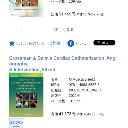
ページ数
：1094pp.
51,469円
定価
(本体46,790円 ＋ 税)
詳しく見る
ほしいものリストに登録
いいね
Grossman & Baim's Cardiac Catheterization, Angi
ography,
& Intervention, 9th ed.
著者
：M.Moscucci (ed.)
ISBN
：978-1-4963-8637-3
出版社
：WOLTERS KLUWER
出版年
：2021年
ページ数
：1196pp.
41,173円
定価
(本体37,430円 ＋ 税)