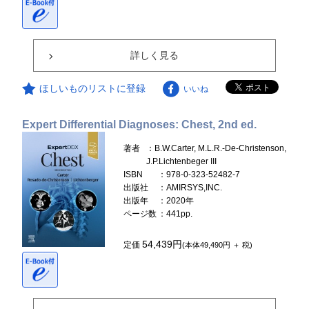
詳しく見る
ほしいものリストに登録
いいね
Expert Differential Diagnoses: Chest, 2nd ed.
著者
：B.W.Carter, M.L.R.-De-Christenson,
J.P.Lichtenbeger III
ISBN
：978-0-323-52482-7
出版社
：AMIRSYS,INC.
出版年
：2020年
ページ数
：441pp.
54,439円
定価
(本体49,490円 ＋ 税)