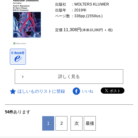
出版社
：WOLTERS KLUWER
出版年
：2019年
ページ数
：336pp.(155illus.)
11,308円
定価
(本体10,280円 ＋ 税)
詳しく見る
ほしいものリストに登録
いいね
あります
54件
1
2
次
最後