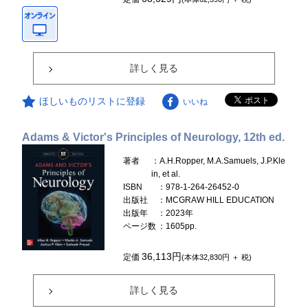
詳しく見る
ほしいものリストに登録
いいね
Adams & Victor's Principles of Neurology, 12th ed.
著者
：A.H.Ropper, M.A.Samuels, J.P.Kle
in, et al.
ISBN
：978-1-264-26452-0
出版社
：MCGRAW HILL EDUCATION
出版年
：2023年
ページ数
：1605pp.
36,113円
定価
(本体32,830円 ＋ 税)
詳しく見る