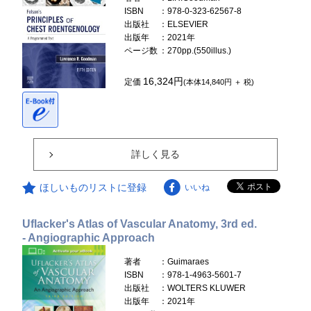
ISBN
：978-0-323-62567-8
出版社
：ELSEVIER
出版年
：2021年
ページ数
：270pp.(550illus.)
16,324円
定価
(本体14,840円 ＋ 税)
詳しく見る
ほしいものリストに登録
いいね
Uflacker's Atlas of Vascular Anatomy, 3rd ed.
- Angiographic Approach
著者
：Guimaraes
ISBN
：978-1-4963-5601-7
出版社
：WOLTERS KLUWER
出版年
：2021年