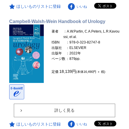
ほしいものリストに登録
いいね
Campbell-Walsh-Wein Handbook of Urology
著者
：A.W.Partin, C.A.Peters, L.R.Kavou
ssi, et al.
ISBN
：978-0-323-82747-8
出版社
：ELSEVIER
出版年
：2022年
ページ数
：879pp.
18,139円
定価
(本体16,490円 ＋ 税)
詳しく見る
ほしいものリストに登録
いいね