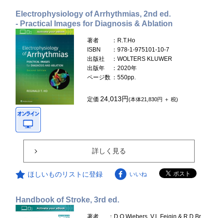
Electrophysiology of Arrhythmias, 2nd ed.
- Practical Images for Diagnosis & Ablation
著者
：R.T.Ho
ISBN
：978-1-975101-10-7
出版社
：WOLTERS KLUWER
出版年
：2020年
ページ数
：550pp.
24,013円
定価
(本体21,830円 ＋ 税)
詳しく見る
ほしいものリストに登録
いいね
Handbook of Stroke, 3rd ed.
著者
：D.O.Wiebers, V.L.Feigin & R.D.Br