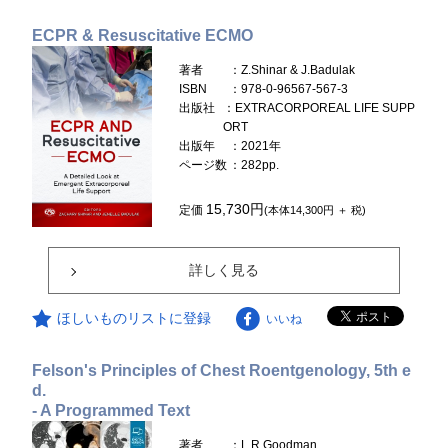
ECPR & Resuscitative ECMO
著者
：Z.Shinar & J.Badulak
ISBN
：978-0-96567-567-3
出版社
：EXTRACORPOREAL LIFE SUPP
ORT
出版年
：2021年
ページ数
：282pp.
15,730円
定価
(本体14,300円 ＋ 税)
詳しく見る
ほしいものリストに登録
いいね
Felson's Principles of Chest Roentgenology, 5th e
d.
- A Programmed Text
著者
：L.R.Goodman