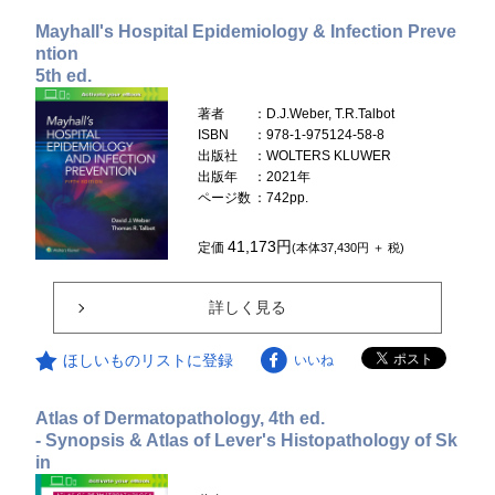
Mayhall's Hospital Epidemiology & Infection Preve
ntion
5th ed.
著者
：D.J.Weber, T.R.Talbot
ISBN
：978-1-975124-58-8
出版社
：WOLTERS KLUWER
出版年
：2021年
ページ数
：742pp.
41,173円
定価
(本体37,430円 ＋ 税)
詳しく見る
ほしいものリストに登録
いいね
Atlas of Dermatopathology, 4th ed.
- Synopsis & Atlas of Lever's Histopathology of Sk
in