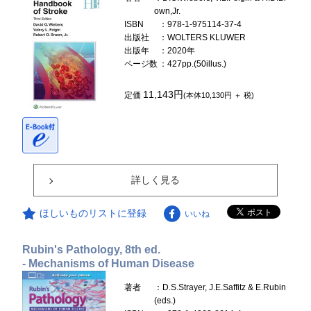
own,Jr.
ISBN
：978-1-975114-37-4
出版社
：WOLTERS KLUWER
出版年
：2020年
ページ数
：427pp.(50illus.)
11,143円
定価
(本体10,130円 ＋ 税)
詳しく見る
ほしいものリストに登録
いいね
Rubin's Pathology, 8th ed.
- Mechanisms of Human Disease
著者
：D.S.Strayer, J.E.Saffitz & E.Rubin
(eds.)