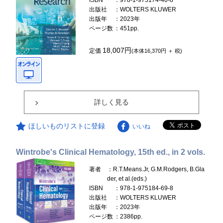
ISBN
：978-1-975174-40-8
出版社
：WOLTERS KLUWER
出版年
：2023年
ページ数
：451pp.
18,007円
定価
(本体16,370円 ＋ 税)
詳しく見る
ほしいものリストに登録
いいね
Wintrobe's Clinical Hematology, 15th ed., in 2 vols.
著者
：R.T.Means.Jr, G.M.Rodgers, B.Gla
der, et al.(eds.)
ISBN
：978-1-975184-69-8
出版社
：WOLTERS KLUWER
出版年
：2023年
ページ数
：2386pp.