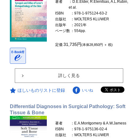
著者
：D.E.Elder, R.Elenitsas, A.L.Rubin,
et al.
ISBN
：978-1-975124-63-2
出版社
：WOLTERS KLUWER
出版年
：2021年
ページ数
：554pp.
31,735円
定価
(本体28,850円 ＋ 税)
詳しく見る
ほしいものリストに登録
いいね
Differential Diagnoses in Surgical Pathology: Soft
Tissue & Bone
著者
：E.A.Montgomery & A.W.Jamess
ISBN
：978-1-975136-02-4
出版社
：WOLTERS KLUWER