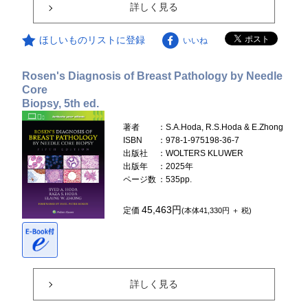
詳しく見る
ほしいものリストに登録
いいね
Rosen's Diagnosis of Breast Pathology by Needle
Core
Biopsy, 5th ed.
著者
：S.A.Hoda, R.S.Hoda & E.Zhong
ISBN
：978-1-975198-36-7
出版社
：WOLTERS KLUWER
出版年
：2025年
ページ数
：535pp.
45,463円
定価
(本体41,330円 ＋ 税)
詳しく見る