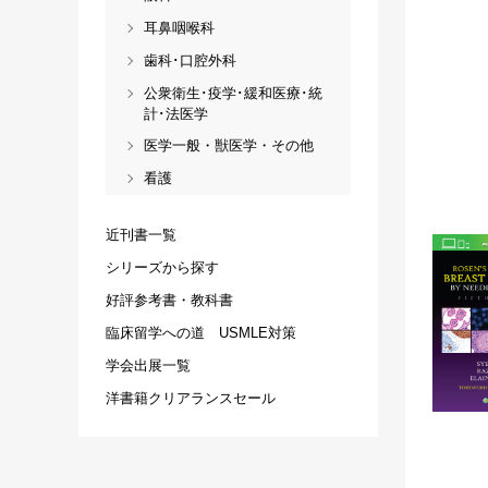
耳鼻咽喉科
歯科･口腔外科
公衆衛生･疫学･緩和医療･統
計･法医学
医学一般・獣医学・その他
看護
近刊書一覧
シリーズから探す
好評参考書・教科書
臨床留学への道 USMLE対策
学会出展一覧
洋書籍クリアランスセール