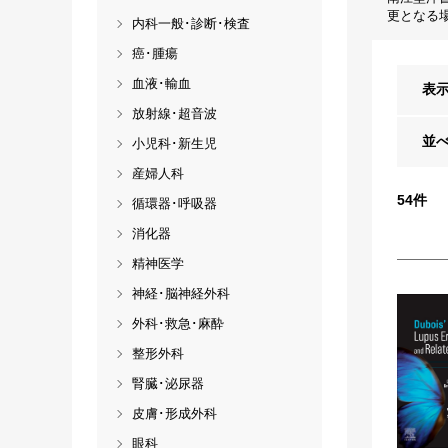
更となる
内科一般･診断･検査
癌･腫瘍
血液･輸血
表
放射線･超音波
並
小児科･新生児
産婦人科
54
件
循環器･呼吸器
消化器
精神医学
神経･脳神経外科
外科･救急･麻酔
整形外科
腎臓･泌尿器
皮膚･形成外科
眼科