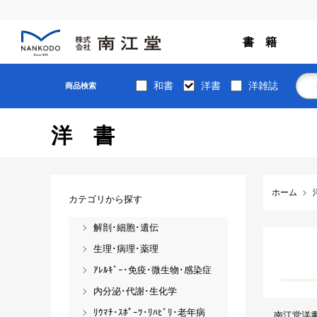
書 籍
和書
洋書
洋雑誌
商品検索
洋書
ホーム
カテゴリから探す
解剖･細胞･遺伝
生理･病理･薬理
ｱﾚﾙｷﾞｰ･免疫･微生物･感染症
内分泌･代謝･生化学
ﾘｳﾏﾁ･ｽﾎﾟｰﾂ･ﾘﾊﾋﾞﾘ･老年病
南江堂洋