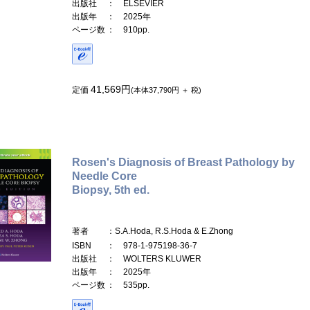
出版社
： ELSEVIER
出版年
： 2025年
ページ数
： 910pp.
41,569円
定価
(本体37,790円 ＋ 税)
Rosen's Diagnosis of Breast Pathology by
Needle Core
Biopsy, 5th ed.
著者
：S.A.Hoda, R.S.Hoda & E.Zhong
ISBN
： 978-1-975198-36-7
出版社
： WOLTERS KLUWER
出版年
： 2025年
ページ数
： 535pp.