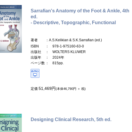
Sarrafian's Anatomy of the Foot & Ankle, 4th
ed.
- Descriptive, Topographic, Functional
著者
：A.S.Kelikian & S.K.Sarrafian (ed.)
ISBN
： 978-1-975160-63-0
出版社
： WOLTERS KLUWER
出版年
： 2024年
ページ数
： 815pp.
51,469円
定価
(本体46,790円 ＋ 税)
Designing Clinical Research, 5th ed.