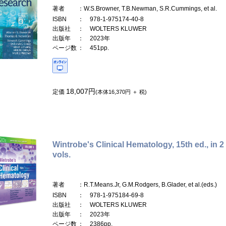
著者
：W.S.Browner, T.B.Newman, S.R.Cummings, et al.
ISBN
： 978-1-975174-40-8
出版社
： WOLTERS KLUWER
出版年
： 2023年
ページ数
： 451pp.
18,007円
定価
(本体16,370円 ＋ 税)
Wintrobe's Clinical Hematology, 15th ed., in 2
vols.
著者
：R.T.Means.Jr, G.M.Rodgers, B.Glader, et al.(eds.)
ISBN
： 978-1-975184-69-8
出版社
： WOLTERS KLUWER
出版年
： 2023年
ページ数
： 2386pp.