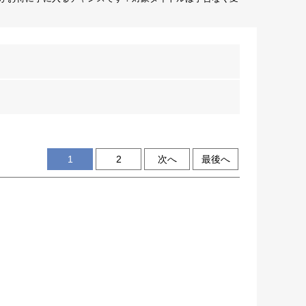
1
2
次へ
最後へ