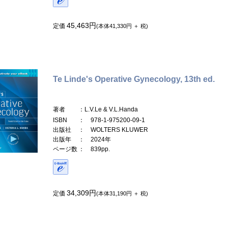
45,463円
定価
(本体41,330円 ＋ 税)
Te Linde's Operative Gynecology, 13th ed.
著者
：L.V.Le & V.L.Handa
ISBN
： 978-1-975200-09-1
出版社
： WOLTERS KLUWER
出版年
： 2024年
ページ数
： 839pp.
34,309円
定価
(本体31,190円 ＋ 税)