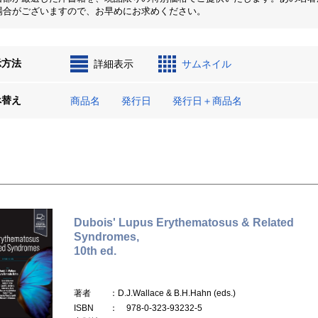
場合がございますので、お早めにお求めください。
示方法
詳細表示
サムネイル
べ替え
商品名
発行日
発行日＋商品名
Dubois' Lupus Erythematosus & Related
Syndromes,
10th ed.
著者
：D.J.Wallace & B.H.Hahn (eds.)
ISBN
： 978-0-323-93232-5