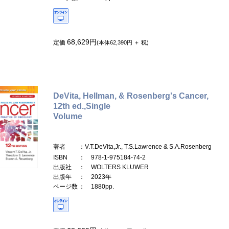
68,629円
定価
(本体62,390円 ＋ 税)
DeVita, Hellman, & Rosenberg's Cancer,
12th ed.,Single
Volume
著者
：V.T.DeVita,Jr., T.S.Lawrence & S.A.Rosenberg
ISBN
： 978-1-975184-74-2
出版社
： WOLTERS KLUWER
出版年
： 2023年
ページ数
： 1880pp.