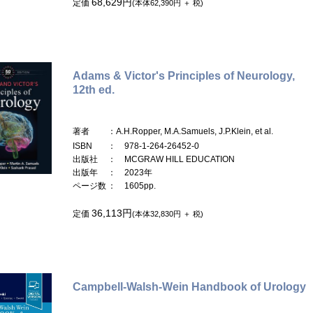
68,629円
定価
(本体62,390円 ＋ 税)
Adams & Victor's Principles of Neurology,
12th ed.
著者
：A.H.Ropper, M.A.Samuels, J.P.Klein, et al.
ISBN
： 978-1-264-26452-0
出版社
： MCGRAW HILL EDUCATION
出版年
： 2023年
ページ数
： 1605pp.
36,113円
定価
(本体32,830円 ＋ 税)
Campbell-Walsh-Wein Handbook of Urology