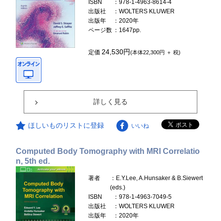
ISBN
：978-1-4963-8614-4
出版社
：WOLTERS KLUWER
出版年
：2020年
ページ数
：1647pp.
24,530円
定価
(本体22,300円 ＋ 税)
詳しく見る
ほしいものリストに登録
いいね
Computed Body Tomography with MRI Correlatio
n, 5th ed.
著者
：E.Y.Lee, A.Hunsaker & B.Siewert
(eds.)
ISBN
：978-1-4963-7049-5
出版社
：WOLTERS KLUWER
出版年
：2020年