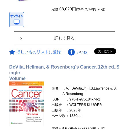
68,629円
定価
(本体62,390円 ＋ 税)
詳しく見る
ほしいものリストに登録
いいね
DeVita, Hellman, & Rosenberg's Cancer, 12th ed.,S
ingle
Volume
著者
：V.T.DeVita,Jr., T.S.Lawrence & S.
A.Rosenberg
ISBN
：978-1-975184-74-2
出版社
：WOLTERS KLUWER
出版年
：2023年
ページ数
：1880pp.
68,629円
定価
(本体62,390円 ＋ 税)