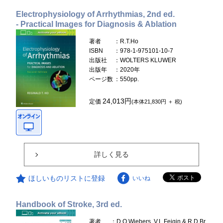
Electrophysiology of Arrhythmias, 2nd ed.
- Practical Images for Diagnosis & Ablation
著者
：R.T.Ho
ISBN
：978-1-975101-10-7
出版社
：WOLTERS KLUWER
出版年
：2020年
ページ数
：550pp.
24,013円
定価
(本体21,830円 ＋ 税)
詳しく見る
ほしいものリストに登録
いいね
Handbook of Stroke, 3rd ed.
著者
：D.O.Wiebers, V.L.Feigin & R.D.Br