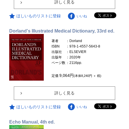
詳しく見る
ほしいものリストに登録
いいね
Dorland's Illustrated Medical Dictionary, 33rd ed.
著者
：Dorland
ISBN
：978-1-4557-5643-8
出版社
：ELSEVIER
出版年
：2020年
ページ数
：2116pp.
9,064円
定価
(本体8,240円 ＋ 税)
詳しく見る
ほしいものリストに登録
いいね
Echo Manual, 4th ed.