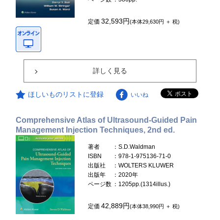
32,593円
定価
(本体29,630円 ＋ 税)
詳しく見る
ほしいものリストに登録
いいね
Comprehensive Atlas of Ultrasound-Guided Pain
Management Injection Techniques, 2nd ed.
著者
：S.D.Waldman
ISBN
：978-1-975136-71-0
出版社
：WOLTERS KLUWER
出版年
：2020年
ページ数
：1205pp.(1314illus.)
42,889円
定価
(本体38,990円 ＋ 税)