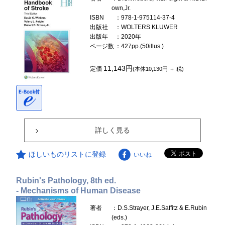
own,Jr.
ISBN
：978-1-975114-37-4
出版社
：WOLTERS KLUWER
出版年
：2020年
ページ数
：427pp.(50illus.)
11,143円
定価
(本体10,130円 ＋ 税)
詳しく見る
ほしいものリストに登録
いいね
Rubin's Pathology, 8th ed.
- Mechanisms of Human Disease
著者
：D.S.Strayer, J.E.Saffitz & E.Rubin
(eds.)