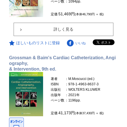
ページ数
：1094pp.
51,469円
定価
(本体46,790円 ＋ 税)
詳しく見る
ほしいものリストに登録
いいね
Grossman & Baim's Cardiac Catheterization, Angi
ography,
& Intervention, 9th ed.
著者
：M.Moscucci (ed.)
ISBN
：978-1-4963-8637-3
出版社
：WOLTERS KLUWER
出版年
：2021年
ページ数
：1196pp.
41,173円
定価
(本体37,430円 ＋ 税)