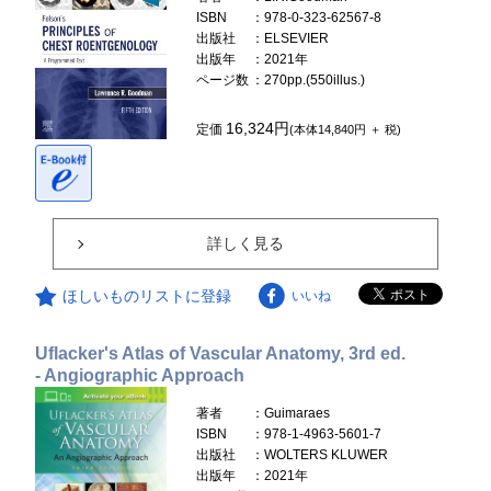
ISBN
：978-0-323-62567-8
出版社
：ELSEVIER
出版年
：2021年
ページ数
：270pp.(550illus.)
16,324円
定価
(本体14,840円 ＋ 税)
詳しく見る
ほしいものリストに登録
いいね
Uflacker's Atlas of Vascular Anatomy, 3rd ed.
- Angiographic Approach
著者
：Guimaraes
ISBN
：978-1-4963-5601-7
出版社
：WOLTERS KLUWER
出版年
：2021年