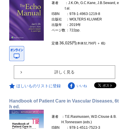
著者
：J.K.Oh, G.C.Kane, J.B.Seward, e
t al.
ISBN
：978-1-4963-1219-8
出版社
：WOLTERS KLUWER
出版年
：2019年
ページ数
：722pp.
36,025円
定価
(本体32,750円 ＋ 税)
詳しく見る
ほしいものリストに登録
いいね
Handbook of Patient Care in Vascular Diseases, 6t
h ed.
著者
：T.E.Rasmussen, W.D.Clouse & B.
H.Tonnessen (eds.)
ISBN
：978-1-4511-7523-3