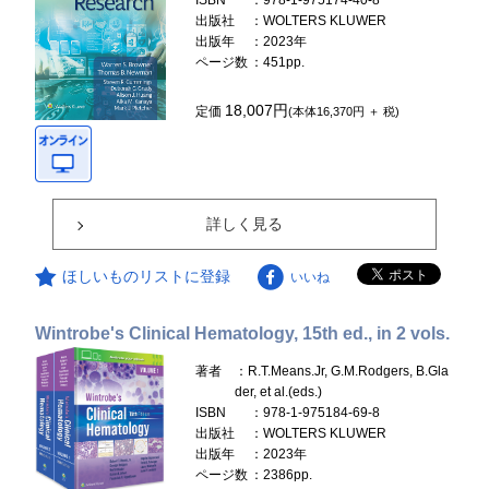
ISBN
：978-1-975174-40-8
出版社
：WOLTERS KLUWER
出版年
：2023年
ページ数
：451pp.
18,007円
定価
(本体16,370円 ＋ 税)
詳しく見る
ほしいものリストに登録
いいね
Wintrobe's Clinical Hematology, 15th ed., in 2 vols.
著者
：R.T.Means.Jr, G.M.Rodgers, B.Gla
der, et al.(eds.)
ISBN
：978-1-975184-69-8
出版社
：WOLTERS KLUWER
出版年
：2023年
ページ数
：2386pp.