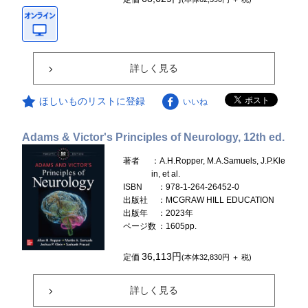
詳しく見る
ほしいものリストに登録
いいね
Adams & Victor's Principles of Neurology, 12th ed.
著者
：A.H.Ropper, M.A.Samuels, J.P.Kle
in, et al.
ISBN
：978-1-264-26452-0
出版社
：MCGRAW HILL EDUCATION
出版年
：2023年
ページ数
：1605pp.
36,113円
定価
(本体32,830円 ＋ 税)
詳しく見る