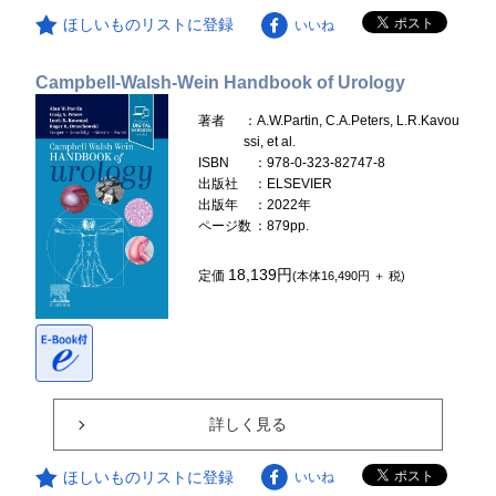
ほしいものリストに登録
いいね
Campbell-Walsh-Wein Handbook of Urology
著者
：A.W.Partin, C.A.Peters, L.R.Kavou
ssi, et al.
ISBN
：978-0-323-82747-8
出版社
：ELSEVIER
出版年
：2022年
ページ数
：879pp.
18,139円
定価
(本体16,490円 ＋ 税)
詳しく見る
ほしいものリストに登録
いいね