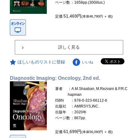
ページ数
：1658pp.(300illus.)
51,469円
定価
(本体46,790円 ＋ 税)
詳しく見る
ほしいものリストに登録
いいね
Diagnostic Imaging: Oncology, 2nd ed.
著者
：A.M.Shaaban, M.Rezvani & P.R.C
hapman
ISBN
：978-0-323-66112-6
出版社
：AMIRSYS,INC.
出版年
：2020年
ページ数
：867pp.
61,699円
定価
(本体56,090円 ＋ 税)