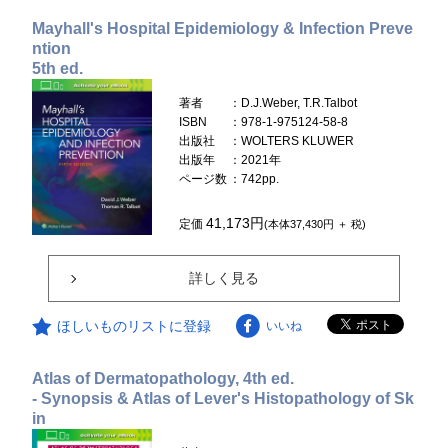
Mayhall's Hospital Epidemiology & Infection Preve
ntion
5th ed.
著者
：D.J.Weber, T.R.Talbot
ISBN
：978-1-975124-58-8
出版社
：WOLTERS KLUWER
出版年
：2021年
ページ数
：742pp.
41,173円
定価
(本体37,430円 ＋ 税)
詳しく見る
ほしいものリストに登録
いいね
Atlas of Dermatopathology, 4th ed.
- Synopsis & Atlas of Lever's Histopathology of Sk
in