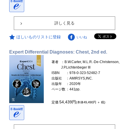
詳しく見る
ほしいものリストに登録
いいね
Expert Differential Diagnoses: Chest, 2nd ed.
著者
：B.W.Carter, M.L.R.-De-Christenson,
J.P.Lichtenbeger III
ISBN
：978-0-323-52482-7
出版社
：AMIRSYS,INC.
出版年
：2020年
ページ数
：441pp.
54,439円
定価
(本体49,490円 ＋ 税)