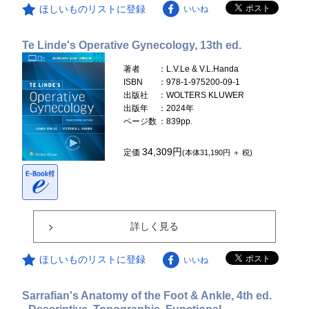
ほしいものリストに登録
いいね
Te Linde's Operative Gynecology, 13th ed.
著者
：L.V.Le & V.L.Handa
ISBN
：978-1-975200-09-1
出版社
：WOLTERS KLUWER
出版年
：2024年
ページ数
：839pp.
34,309円
定価
(本体31,190円 ＋ 税)
詳しく見る
ほしいものリストに登録
いいね
Sarrafian's Anatomy of the Foot & Ankle, 4th ed.