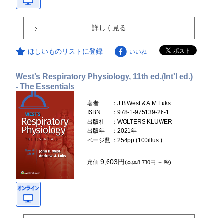
詳しく見る
ほしいものリストに登録
いいね
West's Respiratory Physiology, 11th ed.(Int'l ed.)
- The Essentials
著者
：J.B.West & A.M.Luks
ISBN
：978-1-975139-26-1
出版社
：WOLTERS KLUWER
出版年
：2021年
ページ数
：254pp.(100illus.)
9,603円
定価
(本体8,730円 ＋ 税)