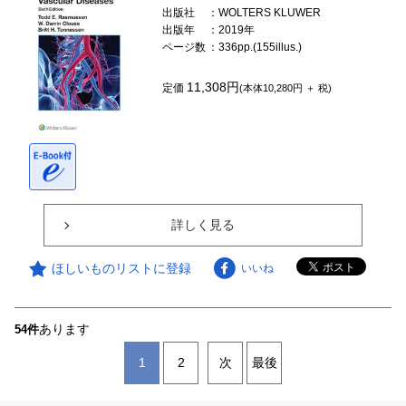
出版社
：WOLTERS KLUWER
出版年
：2019年
ページ数
：336pp.(155illus.)
11,308円
定価
(本体10,280円 ＋ 税)
詳しく見る
ほしいものリストに登録
いいね
あります
54件
1
2
次
最後