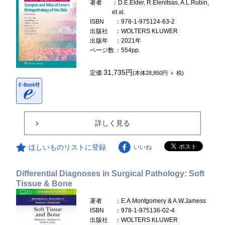
著者
：D.E.Elder, R.Elenitsas, A.L.Rubin,
et al.
ISBN
：978-1-975124-63-2
出版社
：WOLTERS KLUWER
出版年
：2021年
ページ数
：554pp.
31,735円
定価
(本体28,850円 ＋ 税)
詳しく見る
ほしいものリストに登録
いいね
Differential Diagnoses in Surgical Pathology: Soft
Tissue & Bone
著者
：E.A.Montgomery & A.W.Jamess
ISBN
：978-1-975136-02-4
出版社
：WOLTERS KLUWER