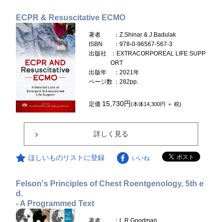
ECPR & Resuscitative ECMO
著者
：Z.Shinar & J.Badulak
ISBN
：978-0-96567-567-3
出版社
：EXTRACORPOREAL LIFE SUPP
ORT
出版年
：2021年
ページ数
：282pp.
15,730円
定価
(本体14,300円 ＋ 税)
詳しく見る
ほしいものリストに登録
いいね
Felson's Principles of Chest Roentgenology, 5th e
d.
- A Programmed Text
著者
：L.R.Goodman