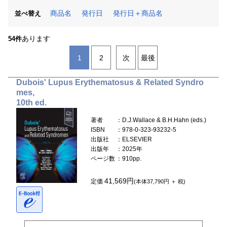
商品名
発行日
発行日＋商品名
並べ替え
あります
54件
1
2
次
最後
Dubois' Lupus Erythematosus & Related Syndro
mes,
10th ed.
著者
：D.J.Wallace & B.H.Hahn (eds.)
ISBN
：978-0-323-93232-5
出版社
：ELSEVIER
出版年
：2025年
ページ数
：910pp.
41,569円
定価
(本体37,790円 ＋ 税)