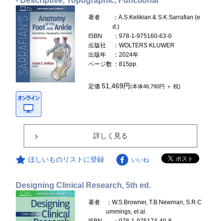
- Descriptive, Topographic, Functional
著者
：A.S.Kelikian & S.K.Sarrafian (e
d.)
ISBN
：978-1-975160-63-0
出版社
：WOLTERS KLUWER
出版年
：2024年
ページ数
：815pp.
51,469円
定価
(本体46,790円 ＋ 税)
詳しく見る
ほしいものリストに登録
いいね
Designing Clinical Research, 5th ed.
著者
：W.S.Browner, T.B.Newman, S.R.C
ummings, et al.