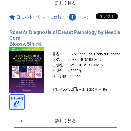
詳しく見る
ほしいものリストに登録
いいね
Rosen's Diagnosis of Breast Pathology by Needle
Core
Biopsy, 5th ed.
著者
：S.A.Hoda, R.S.Hoda & E.Zhong
ISBN
：978-1-975198-36-7
出版社
：WOLTERS KLUWER
出版年
：2025年
ページ数
：535pp.
45,463円
定価
(本体41,330円 ＋ 税)
詳しく見る