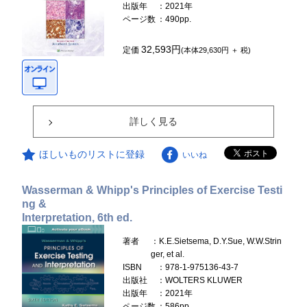
出版年
：2021年
ページ数
：490pp.
32,593円
定価
(本体29,630円 ＋ 税)
詳しく見る
ほしいものリストに登録
いいね
Wasserman & Whipp's Principles of Exercise Testi
ng &
Interpretation, 6th ed.
著者
：K.E.Sietsema, D.Y.Sue, W.W.Strin
ger, et al.
ISBN
：978-1-975136-43-7
出版社
：WOLTERS KLUWER
出版年
：2021年
ページ数
：586pp.