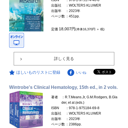
ISBN
：978-1-975174-40-8
出版社
：WOLTERS KLUWER
出版年
：2023年
ページ数
：451pp.
18,007円
定価
(本体16,370円 ＋ 税)
詳しく見る
ほしいものリストに登録
いいね
Wintrobe's Clinical Hematology, 15th ed., in 2 vols.
著者
：R.T.Means.Jr, G.M.Rodgers, B.Gla
der, et al.(eds.)
ISBN
：978-1-975184-69-8
出版社
：WOLTERS KLUWER
出版年
：2023年
ページ数
：2386pp.