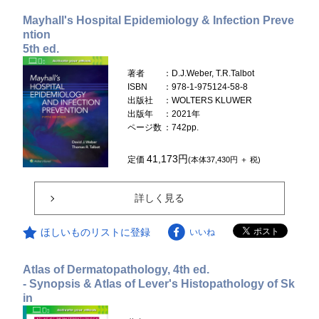
Mayhall's Hospital Epidemiology & Infection Preve
ntion
5th ed.
著者
：D.J.Weber, T.R.Talbot
ISBN
：978-1-975124-58-8
出版社
：WOLTERS KLUWER
出版年
：2021年
ページ数
：742pp.
41,173円
定価
(本体37,430円 ＋ 税)
詳しく見る
ほしいものリストに登録
いいね
Atlas of Dermatopathology, 4th ed.
- Synopsis & Atlas of Lever's Histopathology of Sk
in