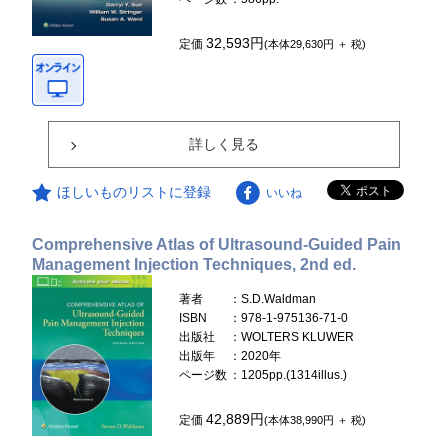
32,593円
定価
(本体29,630円 ＋ 税)
詳しく見る
ほしいものリストに登録
いいね
Comprehensive Atlas of Ultrasound-Guided Pain
Management Injection Techniques, 2nd ed.
著者
：S.D.Waldman
ISBN
：978-1-975136-71-0
出版社
：WOLTERS KLUWER
出版年
：2020年
ページ数
：1205pp.(1314illus.)
42,889円
定価
(本体38,990円 ＋ 税)