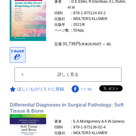
著者
：D.E.Elder, R.Elenitsas, A.L.Rubin,
et al.
ISBN
：978-1-975124-63-2
出版社
：WOLTERS KLUWER
出版年
：2021年
ページ数
：554pp.
31,735円
定価
(本体28,850円 ＋ 税)
詳しく見る
ほしいものリストに登録
いいね
Differential Diagnoses in Surgical Pathology: Soft
Tissue & Bone
著者
：E.A.Montgomery & A.W.Jamess
ISBN
：978-1-975136-02-4
出版社
：WOLTERS KLUWER