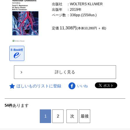
出版社
：WOLTERS KLUWER
出版年
：2019年
ページ数
：336pp.(155illus.)
11,308円
定価
(本体10,280円 ＋ 税)
詳しく見る
ほしいものリストに登録
いいね
あります
54件
1
2
次
最後