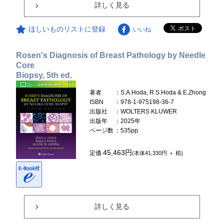
詳しく見る
ほしいものリストに登録
いいね
Rosen's Diagnosis of Breast Pathology by Needle
Core
Biopsy, 5th ed.
著者
：S.A.Hoda, R.S.Hoda & E.Zhong
ISBN
：978-1-975198-36-7
出版社
：WOLTERS KLUWER
出版年
：2025年
ページ数
：535pp.
45,463円
定価
(本体41,330円 ＋ 税)
詳しく見る