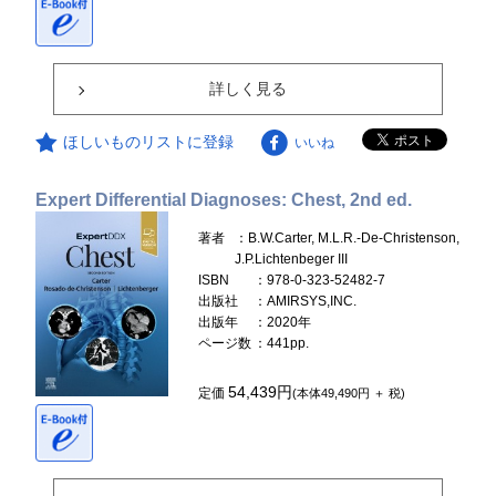
詳しく見る
ほしいものリストに登録
いいね
Expert Differential Diagnoses: Chest, 2nd ed.
著者
：B.W.Carter, M.L.R.-De-Christenson,
J.P.Lichtenbeger III
ISBN
：978-0-323-52482-7
出版社
：AMIRSYS,INC.
出版年
：2020年
ページ数
：441pp.
54,439円
定価
(本体49,490円 ＋ 税)