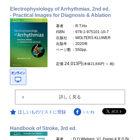
Electrophysiology of Arrhythmias, 2nd ed.
- Practical Images for Diagnosis & Ablation
著者
：R.T.Ho
ISBN
：978-1-975101-10-7
出版社
：WOLTERS KLUWER
出版年
：2020年
ページ数
：550pp.
24,013円
定価
(本体21,830円 ＋ 税)
詳しく見る
ほしいものリストに登録
いいね
Handbook of Stroke, 3rd ed.
著者
：D.O.Wiebers, V.L.Feigin & R.D.Br