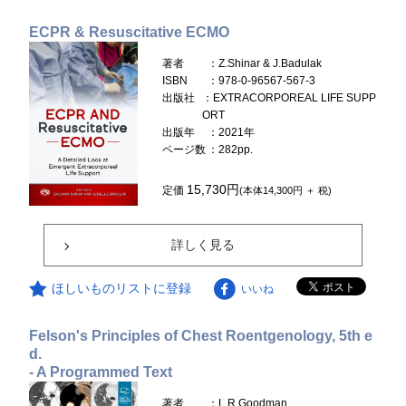
ECPR & Resuscitative ECMO
著者
：Z.Shinar & J.Badulak
ISBN
：978-0-96567-567-3
出版社
：EXTRACORPOREAL LIFE SUPP
ORT
出版年
：2021年
ページ数
：282pp.
15,730円
定価
(本体14,300円 ＋ 税)
詳しく見る
ほしいものリストに登録
いいね
Felson's Principles of Chest Roentgenology, 5th e
d.
- A Programmed Text
著者
：L.R.Goodman