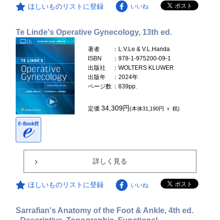
ほしいものリストに登録
いいね
Te Linde's Operative Gynecology, 13th ed.
著者
：L.V.Le & V.L.Handa
ISBN
：978-1-975200-09-1
出版社
：WOLTERS KLUWER
出版年
：2024年
ページ数
：839pp.
34,309円
定価
(本体31,190円 ＋ 税)
詳しく見る
ほしいものリストに登録
いいね
Sarrafian's Anatomy of the Foot & Ankle, 4th ed.