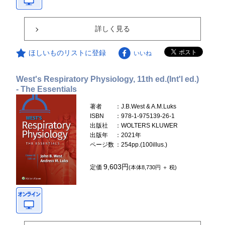
詳しく見る
ほしいものリストに登録
いいね
West's Respiratory Physiology, 11th ed.(Int'l ed.)
- The Essentials
著者
：J.B.West & A.M.Luks
ISBN
：978-1-975139-26-1
出版社
：WOLTERS KLUWER
出版年
：2021年
ページ数
：254pp.(100illus.)
9,603円
定価
(本体8,730円 ＋ 税)