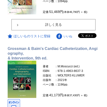
ページ数
：1094pp.
51,469円
定価
(本体46,790円 ＋ 税)
詳しく見る
ほしいものリストに登録
いいね
Grossman & Baim's Cardiac Catheterization, Angi
ography,
& Intervention, 9th ed.
著者
：M.Moscucci (ed.)
ISBN
：978-1-4963-8637-3
出版社
：WOLTERS KLUWER
出版年
：2021年
ページ数
：1196pp.
41,173円
定価
(本体37,430円 ＋ 税)