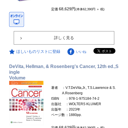
68,629円
定価
(本体62,390円 ＋ 税)
詳しく見る
ほしいものリストに登録
いいね
DeVita, Hellman, & Rosenberg's Cancer, 12th ed.,S
ingle
Volume
著者
：V.T.DeVita,Jr., T.S.Lawrence & S.
A.Rosenberg
ISBN
：978-1-975184-74-2
出版社
：WOLTERS KLUWER
出版年
：2023年
ページ数
：1880pp.
68,629円
定価
(本体62,390円 ＋ 税)