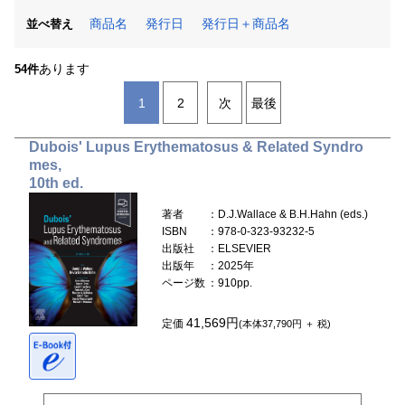
商品名
発行日
発行日＋商品名
並べ替え
あります
54件
1
2
次
最後
Dubois' Lupus Erythematosus & Related Syndro
mes,
10th ed.
著者
：D.J.Wallace & B.H.Hahn (eds.)
ISBN
：978-0-323-93232-5
出版社
：ELSEVIER
出版年
：2025年
ページ数
：910pp.
41,569円
定価
(本体37,790円 ＋ 税)