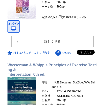
出版年
：2021年
ページ数
：490pp.
32,593円
定価
(本体29,630円 ＋ 税)
詳しく見る
ほしいものリストに登録
いいね
Wasserman & Whipp's Principles of Exercise Testi
ng &
Interpretation, 6th ed.
著者
：K.E.Sietsema, D.Y.Sue, W.W.Strin
ger, et al.
ISBN
：978-1-975136-43-7
出版社
：WOLTERS KLUWER
出版年
：2021年
ページ数
：586pp.