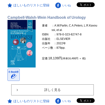
ほしいものリストに登録
いいね
Campbell-Walsh-Wein Handbook of Urology
著者
：A.W.Partin, C.A.Peters, L.R.Kavou
ssi, et al.
ISBN
：978-0-323-82747-8
出版社
：ELSEVIER
出版年
：2022年
ページ数
：879pp.
18,139円
定価
(本体16,490円 ＋ 税)
詳しく見る
ほしいものリストに登録
いいね