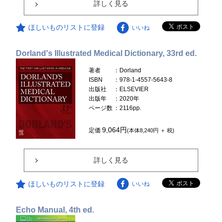
詳しく見る
ほしいものリストに登録
いいね
Dorland's Illustrated Medical Dictionary, 33rd ed.
著者
：Dorland
ISBN
：978-1-4557-5643-8
出版社
：ELSEVIER
出版年
：2020年
ページ数
：2116pp.
9,064円
定価
(本体8,240円 ＋ 税)
詳しく見る
ほしいものリストに登録
いいね
Echo Manual, 4th ed.