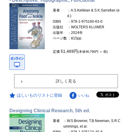
- Descriptive, Topographic, Functional
著者
：A.S.Kelikian & S.K.Sarrafian (e
d.)
ISBN
：978-1-975160-63-0
出版社
：WOLTERS KLUWER
出版年
：2024年
ページ数
：815pp.
51,469円
定価
(本体46,790円 ＋ 税)
詳しく見る
ほしいものリストに登録
いいね
Designing Clinical Research, 5th ed.
著者
：W.S.Browner, T.B.Newman, S.R.C
ummings, et al.