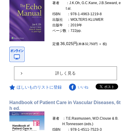
著者
：J.K.Oh, G.C.Kane, J.B.Seward, e
t al.
ISBN
：978-1-4963-1219-8
出版社
：WOLTERS KLUWER
出版年
：2019年
ページ数
：722pp.
36,025円
定価
(本体32,750円 ＋ 税)
詳しく見る
ほしいものリストに登録
いいね
Handbook of Patient Care in Vascular Diseases, 6t
h ed.
著者
：T.E.Rasmussen, W.D.Clouse & B.
H.Tonnessen (eds.)
ISBN
：978-1-4511-7523-3