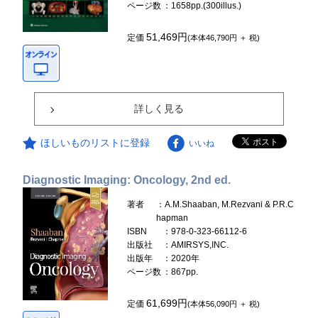
ページ数
：1658pp.(300illus.)
51,469円
定価
(本体46,790円 ＋ 税)
詳しく見る
ほしいものリストに登録
いいね
Diagnostic Imaging: Oncology, 2nd ed.
著者
：A.M.Shaaban, M.Rezvani & P.R.C
hapman
ISBN
：978-0-323-66112-6
出版社
：AMIRSYS,INC.
出版年
：2020年
ページ数
：867pp.
61,699円
定価
(本体56,090円 ＋ 税)