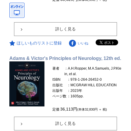
詳しく見る
ほしいものリストに登録
いいね
Adams & Victor's Principles of Neurology, 12th ed.
著者
：A.H.Ropper, M.A.Samuels, J.P.Kle
in, et al.
ISBN
：978-1-264-26452-0
出版社
：MCGRAW HILL EDUCATION
出版年
：2023年
ページ数
：1605pp.
36,113円
定価
(本体32,830円 ＋ 税)
詳しく見る