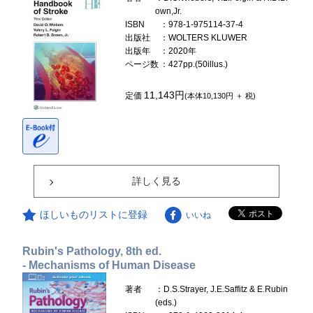
own,Jr.
ISBN
：978-1-975114-37-4
出版社
：WOLTERS KLUWER
出版年
：2020年
ページ数
：427pp.(50illus.)
11,143円
定価
(本体10,130円 ＋ 税)
詳しく見る
ほしいものリストに登録
いいね
Rubin's Pathology, 8th ed.
- Mechanisms of Human Disease
著者
：D.S.Strayer, J.E.Saffitz & E.Rubin
(eds.)