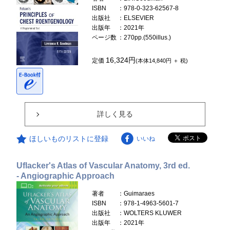
ISBN
：978-0-323-62567-8
出版社
：ELSEVIER
出版年
：2021年
ページ数
：270pp.(550illus.)
16,324円
定価
(本体14,840円 ＋ 税)
詳しく見る
ほしいものリストに登録
いいね
Uflacker's Atlas of Vascular Anatomy, 3rd ed.
- Angiographic Approach
著者
：Guimaraes
ISBN
：978-1-4963-5601-7
出版社
：WOLTERS KLUWER
出版年
：2021年