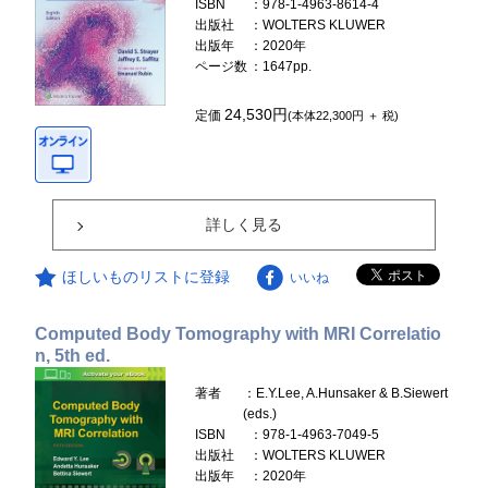
ISBN
：978-1-4963-8614-4
出版社
：WOLTERS KLUWER
出版年
：2020年
ページ数
：1647pp.
24,530円
定価
(本体22,300円 ＋ 税)
詳しく見る
ほしいものリストに登録
いいね
Computed Body Tomography with MRI Correlatio
n, 5th ed.
著者
：E.Y.Lee, A.Hunsaker & B.Siewert
(eds.)
ISBN
：978-1-4963-7049-5
出版社
：WOLTERS KLUWER
出版年
：2020年