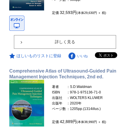
32,593円
定価
(本体29,630円 ＋ 税)
詳しく見る
ほしいものリストに登録
いいね
Comprehensive Atlas of Ultrasound-Guided Pain
Management Injection Techniques, 2nd ed.
著者
：S.D.Waldman
ISBN
：978-1-975136-71-0
出版社
：WOLTERS KLUWER
出版年
：2020年
ページ数
：1205pp.(1314illus.)
42,889円
定価
(本体38,990円 ＋ 税)