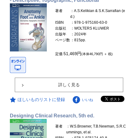
- Descriptive, Topographic, Functional
著者
：A.S.Kelikian & S.K.Sarrafian (e
d.)
ISBN
：978-1-975160-63-0
出版社
：WOLTERS KLUWER
出版年
：2024年
ページ数
：815pp.
51,469円
定価
(本体46,790円 ＋ 税)
詳しく見る
ほしいものリストに登録
いいね
Designing Clinical Research, 5th ed.
著者
：W.S.Browner, T.B.Newman, S.R.C
ummings, et al.