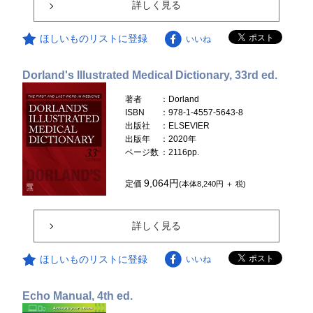
詳しく見る
ほしいものリストに登録
いいね
Dorland's Illustrated Medical Dictionary, 33rd ed.
著者
：Dorland
ISBN
：978-1-4557-5643-8
出版社
：ELSEVIER
出版年
：2020年
ページ数
：2116pp.
9,064円
定価
(本体8,240円 ＋ 税)
詳しく見る
ほしいものリストに登録
いいね
Echo Manual, 4th ed.