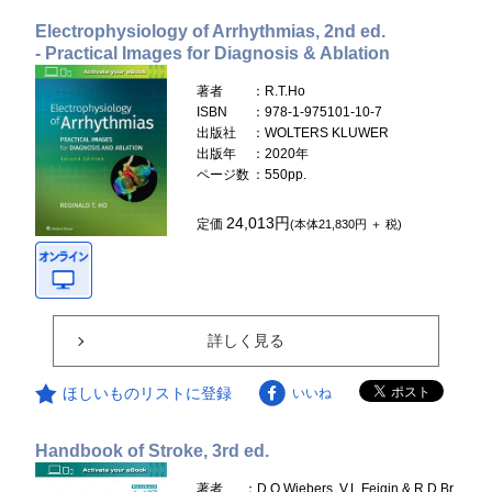
Electrophysiology of Arrhythmias, 2nd ed.
- Practical Images for Diagnosis & Ablation
著者
：R.T.Ho
ISBN
：978-1-975101-10-7
出版社
：WOLTERS KLUWER
出版年
：2020年
ページ数
：550pp.
24,013円
定価
(本体21,830円 ＋ 税)
詳しく見る
ほしいものリストに登録
いいね
Handbook of Stroke, 3rd ed.
著者
：D.O.Wiebers, V.L.Feigin & R.D.Br