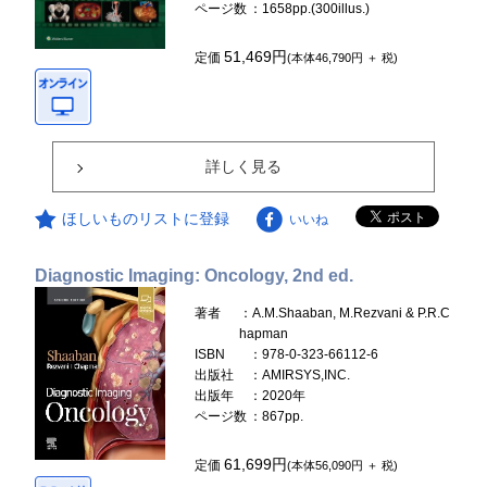
ページ数
：1658pp.(300illus.)
51,469円
定価
(本体46,790円 ＋ 税)
詳しく見る
ほしいものリストに登録
いいね
Diagnostic Imaging: Oncology, 2nd ed.
著者
：A.M.Shaaban, M.Rezvani & P.R.C
hapman
ISBN
：978-0-323-66112-6
出版社
：AMIRSYS,INC.
出版年
：2020年
ページ数
：867pp.
61,699円
定価
(本体56,090円 ＋ 税)