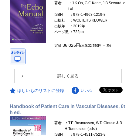
著者
：J.K.Oh, G.C.Kane, J.B.Seward, e
t al.
ISBN
：978-1-4963-1219-8
出版社
：WOLTERS KLUWER
出版年
：2019年
ページ数
：722pp.
36,025円
定価
(本体32,750円 ＋ 税)
詳しく見る
ほしいものリストに登録
いいね
Handbook of Patient Care in Vascular Diseases, 6t
h ed.
著者
：T.E.Rasmussen, W.D.Clouse & B.
H.Tonnessen (eds.)
ISBN
：978-1-4511-7523-3