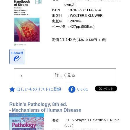
own,Jr.
ISBN
：978-1-975114-37-4
出版社
：WOLTERS KLUWER
出版年
：2020年
ページ数
：427pp.(50illus.)
11,143円
定価
(本体10,130円 ＋ 税)
詳しく見る
ほしいものリストに登録
いいね
Rubin's Pathology, 8th ed.
- Mechanisms of Human Disease
著者
：D.S.Strayer, J.E.Saffitz & E.Rubin
(eds.)