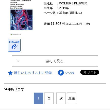
出版社
：WOLTERS KLUWER
出版年
：2019年
ページ数
：336pp.(155illus.)
11,308円
定価
(本体10,280円 ＋ 税)
詳しく見る
ほしいものリストに登録
いいね
あります
54件
1
2
次
最後