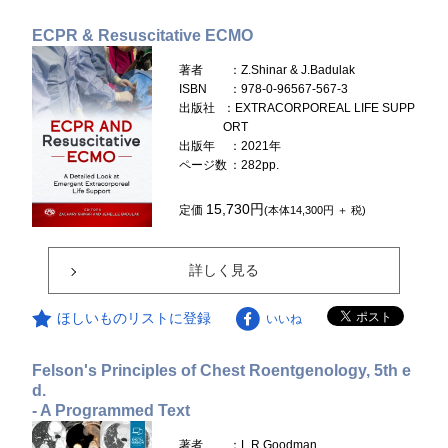
ECPR & Resuscitative ECMO
著者
：Z.Shinar & J.Badulak
ISBN
：978-0-96567-567-3
出版社
：EXTRACORPOREAL LIFE SUPP
ORT
出版年
：2021年
ページ数
：282pp.
15,730円
定価
(本体14,300円 ＋ 税)
詳しく見る
ほしいものリストに登録
いいね
Felson's Principles of Chest Roentgenology, 5th e
d.
- A Programmed Text
著者
：L.R.Goodman