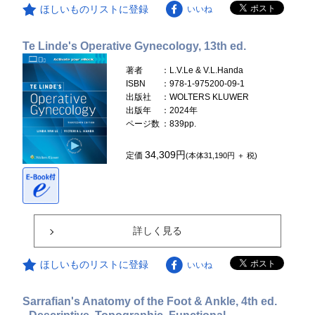
ほしいものリストに登録
いいね
Te Linde's Operative Gynecology, 13th ed.
著者
：L.V.Le & V.L.Handa
ISBN
：978-1-975200-09-1
出版社
：WOLTERS KLUWER
出版年
：2024年
ページ数
：839pp.
34,309円
定価
(本体31,190円 ＋ 税)
詳しく見る
ほしいものリストに登録
いいね
Sarrafian's Anatomy of the Foot & Ankle, 4th ed.