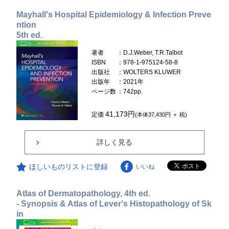
Mayhall's Hospital Epidemiology & Infection Preve
ntion
5th ed.
著者
：D.J.Weber, T.R.Talbot
ISBN
：978-1-975124-58-8
出版社
：WOLTERS KLUWER
出版年
：2021年
ページ数
：742pp.
41,173円
定価
(本体37,430円 ＋ 税)
詳しく見る
ほしいものリストに登録
いいね
Atlas of Dermatopathology, 4th ed.
- Synopsis & Atlas of Lever's Histopathology of Sk
in