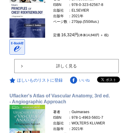
ISBN
：978-0-323-62567-8
出版社
：ELSEVIER
出版年
：2021年
ページ数
：270pp.(550illus.)
16,324円
定価
(本体14,840円 ＋ 税)
詳しく見る
ほしいものリストに登録
いいね
Uflacker's Atlas of Vascular Anatomy, 3rd ed.
- Angiographic Approach
著者
：Guimaraes
ISBN
：978-1-4963-5601-7
出版社
：WOLTERS KLUWER
出版年
：2021年