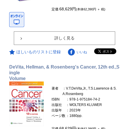
68,629円
定価
(本体62,390円 ＋ 税)
詳しく見る
ほしいものリストに登録
いいね
DeVita, Hellman, & Rosenberg's Cancer, 12th ed.,S
ingle
Volume
著者
：V.T.DeVita,Jr., T.S.Lawrence & S.
A.Rosenberg
ISBN
：978-1-975184-74-2
出版社
：WOLTERS KLUWER
出版年
：2023年
ページ数
：1880pp.
68,629円
定価
(本体62,390円 ＋ 税)