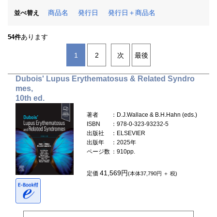
商品名
発行日
発行日＋商品名
並べ替え
あります
54件
1
2
次
最後
Dubois' Lupus Erythematosus & Related Syndro
mes,
10th ed.
著者
：D.J.Wallace & B.H.Hahn (eds.)
ISBN
：978-0-323-93232-5
出版社
：ELSEVIER
出版年
：2025年
ページ数
：910pp.
41,569円
定価
(本体37,790円 ＋ 税)