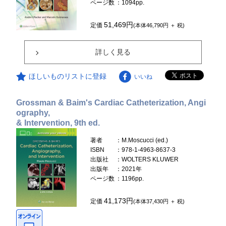
ページ数
：1094pp.
51,469円
定価
(本体46,790円 ＋ 税)
詳しく見る
ほしいものリストに登録
いいね
Grossman & Baim's Cardiac Catheterization, Angi
ography,
& Intervention, 9th ed.
著者
：M.Moscucci (ed.)
ISBN
：978-1-4963-8637-3
出版社
：WOLTERS KLUWER
出版年
：2021年
ページ数
：1196pp.
41,173円
定価
(本体37,430円 ＋ 税)