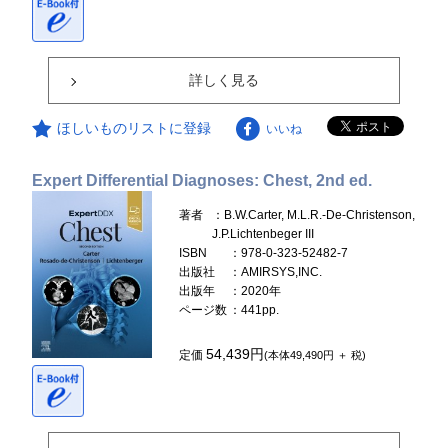
詳しく見る
ほしいものリストに登録
いいね
Expert Differential Diagnoses: Chest, 2nd ed.
著者
：B.W.Carter, M.L.R.-De-Christenson,
J.P.Lichtenbeger III
ISBN
：978-0-323-52482-7
出版社
：AMIRSYS,INC.
出版年
：2020年
ページ数
：441pp.
54,439円
定価
(本体49,490円 ＋ 税)