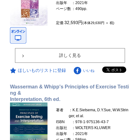
出版年
：2021年
ページ数
：490pp.
32,593円
定価
(本体29,630円 ＋ 税)
詳しく見る
ほしいものリストに登録
いいね
Wasserman & Whipp's Principles of Exercise Testi
ng &
Interpretation, 6th ed.
著者
：K.E.Sietsema, D.Y.Sue, W.W.Strin
ger, et al.
ISBN
：978-1-975136-43-7
出版社
：WOLTERS KLUWER
出版年
：2021年
ページ数
：586pp.