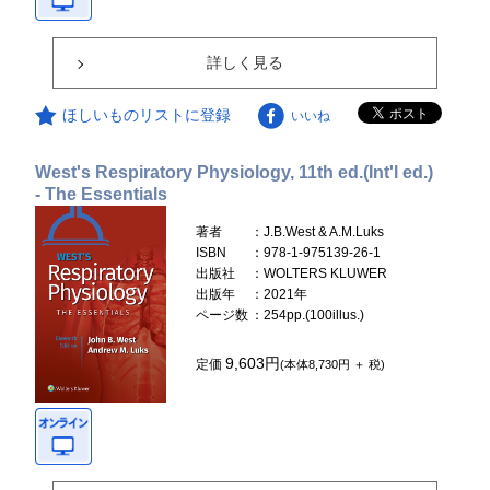
詳しく見る
ほしいものリストに登録
いいね
West's Respiratory Physiology, 11th ed.(Int'l ed.)
- The Essentials
著者
：J.B.West & A.M.Luks
ISBN
：978-1-975139-26-1
出版社
：WOLTERS KLUWER
出版年
：2021年
ページ数
：254pp.(100illus.)
9,603円
定価
(本体8,730円 ＋ 税)