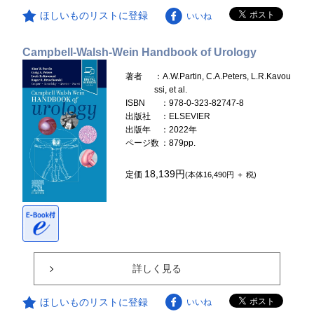
ほしいものリストに登録
いいね
Campbell-Walsh-Wein Handbook of Urology
著者
：A.W.Partin, C.A.Peters, L.R.Kavou
ssi, et al.
ISBN
：978-0-323-82747-8
出版社
：ELSEVIER
出版年
：2022年
ページ数
：879pp.
18,139円
定価
(本体16,490円 ＋ 税)
詳しく見る
ほしいものリストに登録
いいね