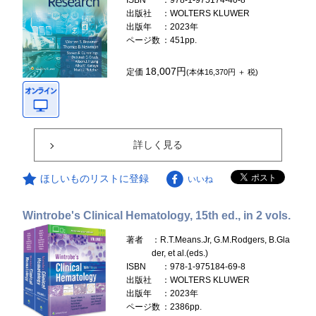
ISBN
：978-1-975174-40-8
出版社
：WOLTERS KLUWER
出版年
：2023年
ページ数
：451pp.
18,007円
定価
(本体16,370円 ＋ 税)
詳しく見る
ほしいものリストに登録
いいね
Wintrobe's Clinical Hematology, 15th ed., in 2 vols.
著者
：R.T.Means.Jr, G.M.Rodgers, B.Gla
der, et al.(eds.)
ISBN
：978-1-975184-69-8
出版社
：WOLTERS KLUWER
出版年
：2023年
ページ数
：2386pp.