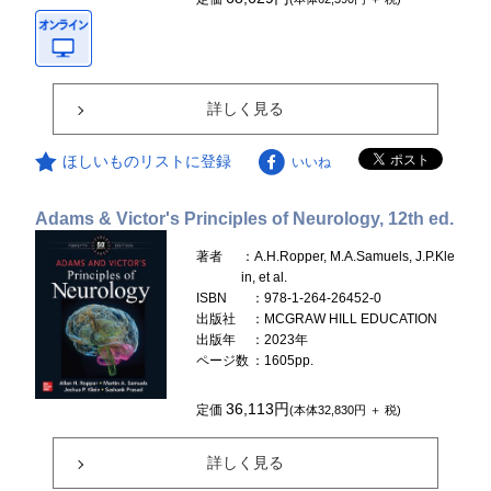
詳しく見る
ほしいものリストに登録
いいね
Adams & Victor's Principles of Neurology, 12th ed.
著者
：A.H.Ropper, M.A.Samuels, J.P.Kle
in, et al.
ISBN
：978-1-264-26452-0
出版社
：MCGRAW HILL EDUCATION
出版年
：2023年
ページ数
：1605pp.
36,113円
定価
(本体32,830円 ＋ 税)
詳しく見る