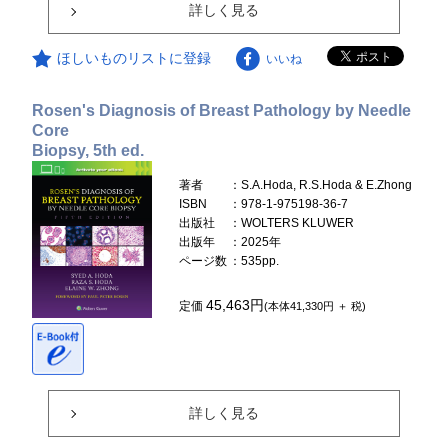
詳しく見る
ほしいものリストに登録
いいね
Rosen's Diagnosis of Breast Pathology by Needle
Core
Biopsy, 5th ed.
著者
：S.A.Hoda, R.S.Hoda & E.Zhong
ISBN
：978-1-975198-36-7
出版社
：WOLTERS KLUWER
出版年
：2025年
ページ数
：535pp.
45,463円
定価
(本体41,330円 ＋ 税)
詳しく見る