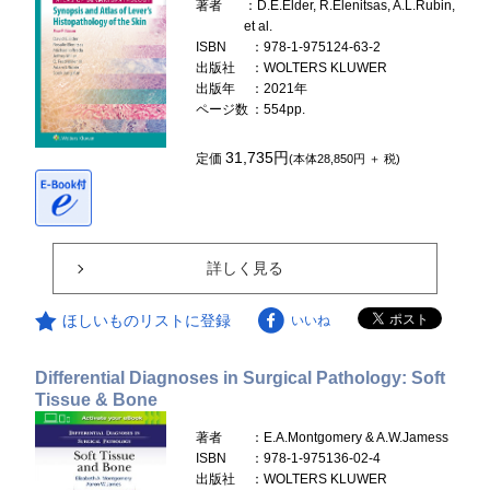
著者
：D.E.Elder, R.Elenitsas, A.L.Rubin,
et al.
ISBN
：978-1-975124-63-2
出版社
：WOLTERS KLUWER
出版年
：2021年
ページ数
：554pp.
31,735円
定価
(本体28,850円 ＋ 税)
詳しく見る
ほしいものリストに登録
いいね
Differential Diagnoses in Surgical Pathology: Soft
Tissue & Bone
著者
：E.A.Montgomery & A.W.Jamess
ISBN
：978-1-975136-02-4
出版社
：WOLTERS KLUWER