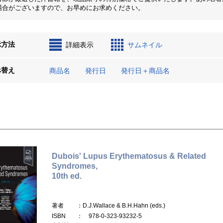
場合がございますので、お早めにお求めください。
示方法
詳細表示
サムネイル
べ替え
商品名
発行日
発行日＋商品名
Dubois' Lupus Erythematosus & Related
Syndromes,
10th ed.
著者
：D.J.Wallace & B.H.Hahn (eds.)
ISBN
： 978-0-323-93232-5