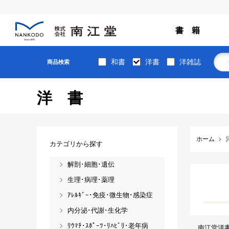
書 籍
和書
洋書
洋雑誌
商品検索
洋書
ホーム
カテゴリから探す
解剖･細胞･遺伝
生理･病理･薬理
ｱﾚﾙｷﾞｰ･免疫･微生物･感染症
内分泌･代謝･生化学
ﾘｳﾏﾁ･ｽﾎﾟｰﾂ･ﾘﾊﾋﾞﾘ･老年病
南江堂洋