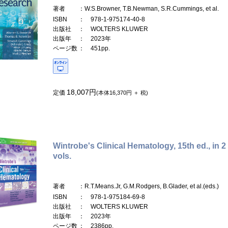
著者
：W.S.Browner, T.B.Newman, S.R.Cummings, et al.
ISBN
： 978-1-975174-40-8
出版社
： WOLTERS KLUWER
出版年
： 2023年
ページ数
： 451pp.
18,007円
定価
(本体16,370円 ＋ 税)
Wintrobe's Clinical Hematology, 15th ed., in 2
vols.
著者
：R.T.Means.Jr, G.M.Rodgers, B.Glader, et al.(eds.)
ISBN
： 978-1-975184-69-8
出版社
： WOLTERS KLUWER
出版年
： 2023年
ページ数
： 2386pp.