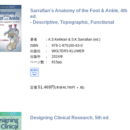
Sarrafian's Anatomy of the Foot & Ankle, 4th
ed.
- Descriptive, Topographic, Functional
著者
：A.S.Kelikian & S.K.Sarrafian (ed.)
ISBN
： 978-1-975160-63-0
出版社
： WOLTERS KLUWER
出版年
： 2024年
ページ数
： 815pp.
51,469円
定価
(本体46,790円 ＋ 税)
Designing Clinical Research, 5th ed.