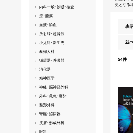
更となる
内科一般･診断･検査
癌･腫瘍
血液･輸血
表
放射線･超音波
並
小児科･新生児
産婦人科
54
件
循環器･呼吸器
消化器
精神医学
神経･脳神経外科
外科･救急･麻酔
整形外科
腎臓･泌尿器
皮膚･形成外科
眼科