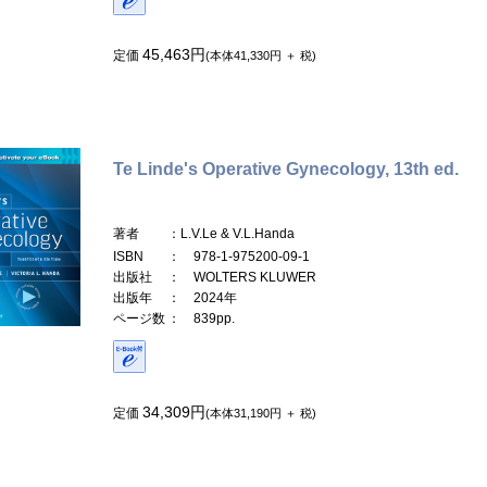
45,463円
定価
(本体41,330円 ＋ 税)
Te Linde's Operative Gynecology, 13th ed.
著者
：L.V.Le & V.L.Handa
ISBN
： 978-1-975200-09-1
出版社
： WOLTERS KLUWER
出版年
： 2024年
ページ数
： 839pp.
34,309円
定価
(本体31,190円 ＋ 税)