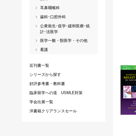
耳鼻咽喉科
歯科･口腔外科
公衆衛生･疫学･緩和医療･統
計･法医学
医学一般・獣医学・その他
看護
近刊書一覧
シリーズから探す
好評参考書・教科書
臨床留学への道 USMLE対策
学会出展一覧
洋書籍クリアランスセール