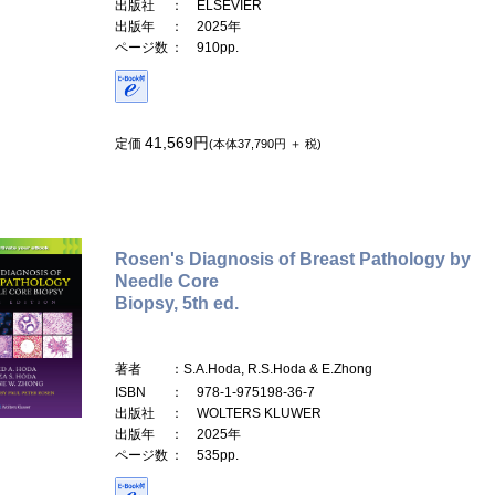
出版社
： ELSEVIER
出版年
： 2025年
ページ数
： 910pp.
41,569円
定価
(本体37,790円 ＋ 税)
Rosen's Diagnosis of Breast Pathology by
Needle Core
Biopsy, 5th ed.
著者
：S.A.Hoda, R.S.Hoda & E.Zhong
ISBN
： 978-1-975198-36-7
出版社
： WOLTERS KLUWER
出版年
： 2025年
ページ数
： 535pp.