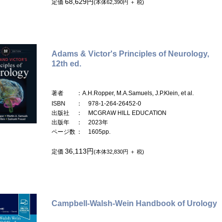
68,629円
定価
(本体62,390円 ＋ 税)
Adams & Victor's Principles of Neurology,
12th ed.
著者
：A.H.Ropper, M.A.Samuels, J.P.Klein, et al.
ISBN
： 978-1-264-26452-0
出版社
： MCGRAW HILL EDUCATION
出版年
： 2023年
ページ数
： 1605pp.
36,113円
定価
(本体32,830円 ＋ 税)
Campbell-Walsh-Wein Handbook of Urology