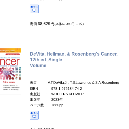
68,629円
定価
(本体62,390円 ＋ 税)
DeVita, Hellman, & Rosenberg's Cancer,
12th ed.,Single
Volume
著者
：V.T.DeVita,Jr., T.S.Lawrence & S.A.Rosenberg
ISBN
： 978-1-975184-74-2
出版社
： WOLTERS KLUWER
出版年
： 2023年
ページ数
： 1880pp.