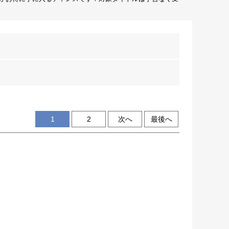
1
2
次へ
最後へ