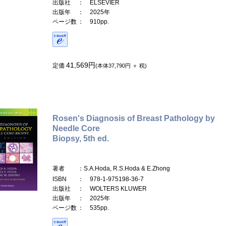
出版社
： ELSEVIER
出版年
： 2025年
ページ数
： 910pp.
41,569円
定価
(本体37,790円 ＋ 税)
Rosen's Diagnosis of Breast Pathology by
Needle Core
Biopsy, 5th ed.
著者
：S.A.Hoda, R.S.Hoda & E.Zhong
ISBN
： 978-1-975198-36-7
出版社
： WOLTERS KLUWER
出版年
： 2025年
ページ数
： 535pp.