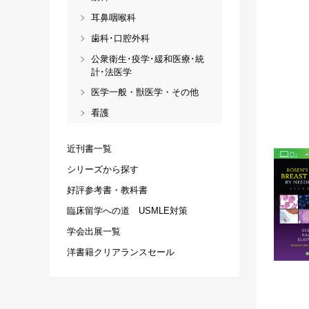
耳鼻咽喉科
歯科･口腔外科
公衆衛生･疫学･緩和医療･統
計･法医学
医学一般・獣医学・その他
看護
近刊書一覧
シリーズから探す
好評参考書・教科書
臨床留学への道 USMLE対策
学会出展一覧
洋書籍クリアランスセール