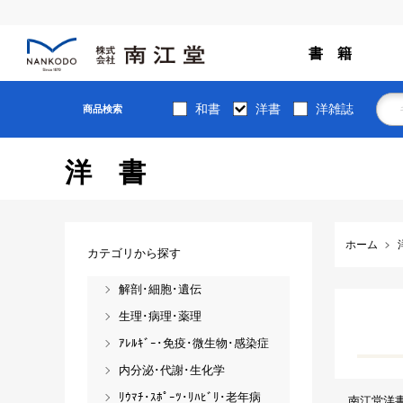
書 籍
和書
洋書
洋雑誌
商品検索
洋書
ホーム
カテゴリから探す
解剖･細胞･遺伝
生理･病理･薬理
ｱﾚﾙｷﾞｰ･免疫･微生物･感染症
内分泌･代謝･生化学
ﾘｳﾏﾁ･ｽﾎﾟｰﾂ･ﾘﾊﾋﾞﾘ･老年病
南江堂洋