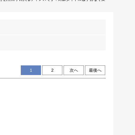
1
2
次へ
最後へ