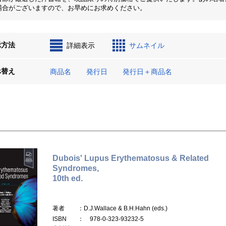
場合がございますので、お早めにお求めください。
示方法
詳細表示
サムネイル
べ替え
商品名
発行日
発行日＋商品名
Dubois' Lupus Erythematosus & Related
Syndromes,
10th ed.
著者
：D.J.Wallace & B.H.Hahn (eds.)
ISBN
： 978-0-323-93232-5