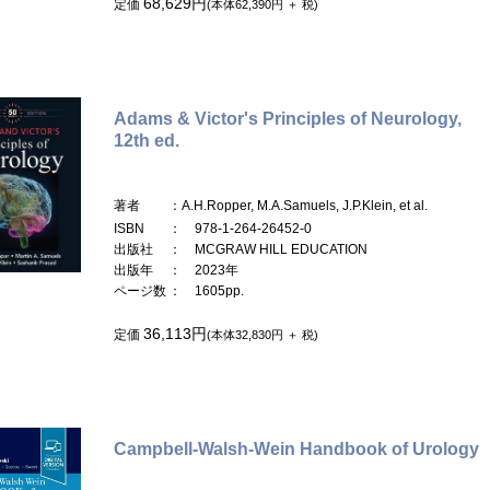
68,629円
定価
(本体62,390円 ＋ 税)
Adams & Victor's Principles of Neurology,
12th ed.
著者
：A.H.Ropper, M.A.Samuels, J.P.Klein, et al.
ISBN
： 978-1-264-26452-0
出版社
： MCGRAW HILL EDUCATION
出版年
： 2023年
ページ数
： 1605pp.
36,113円
定価
(本体32,830円 ＋ 税)
Campbell-Walsh-Wein Handbook of Urology