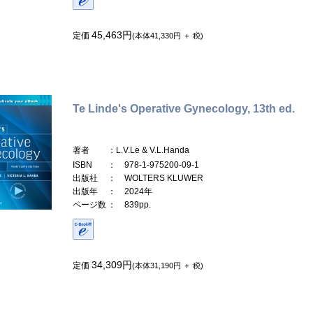
45,463円
定価
(本体41,330円 ＋ 税)
Te Linde's Operative Gynecology, 13th ed.
著者
：L.V.Le & V.L.Handa
ISBN
： 978-1-975200-09-1
出版社
： WOLTERS KLUWER
出版年
： 2024年
ページ数
： 839pp.
34,309円
定価
(本体31,190円 ＋ 税)