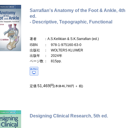
Sarrafian's Anatomy of the Foot & Ankle, 4th
ed.
- Descriptive, Topographic, Functional
著者
：A.S.Kelikian & S.K.Sarrafian (ed.)
ISBN
： 978-1-975160-63-0
出版社
： WOLTERS KLUWER
出版年
： 2024年
ページ数
： 815pp.
51,469円
定価
(本体46,790円 ＋ 税)
Designing Clinical Research, 5th ed.