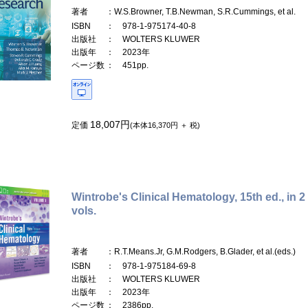
著者
：W.S.Browner, T.B.Newman, S.R.Cummings, et al.
ISBN
： 978-1-975174-40-8
出版社
： WOLTERS KLUWER
出版年
： 2023年
ページ数
： 451pp.
18,007円
定価
(本体16,370円 ＋ 税)
Wintrobe's Clinical Hematology, 15th ed., in 2
vols.
著者
：R.T.Means.Jr, G.M.Rodgers, B.Glader, et al.(eds.)
ISBN
： 978-1-975184-69-8
出版社
： WOLTERS KLUWER
出版年
： 2023年
ページ数
： 2386pp.