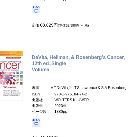
68,629円
定価
(本体62,390円 ＋ 税)
DeVita, Hellman, & Rosenberg's Cancer,
12th ed.,Single
Volume
著者
：V.T.DeVita,Jr., T.S.Lawrence & S.A.Rosenberg
ISBN
： 978-1-975184-74-2
出版社
： WOLTERS KLUWER
出版年
： 2023年
ページ数
： 1880pp.