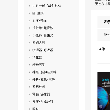
更となる
内科一般･診断･検査
癌･腫瘍
血液･輸血
表
放射線･超音波
並
小児科･新生児
産婦人科
54
件
循環器･呼吸器
消化器
精神医学
神経･脳神経外科
外科･救急･麻酔
整形外科
腎臓･泌尿器
皮膚･形成外科
眼科