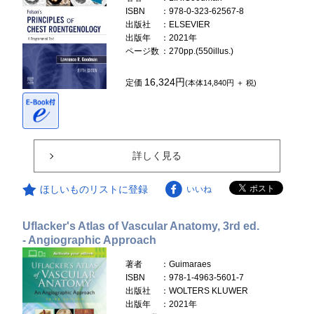
ISBN
：978-0-323-62567-8
出版社
：ELSEVIER
出版年
：2021年
ページ数
：270pp.(550illus.)
16,324円
定価
(本体14,840円 ＋ 税)
詳しく見る
ほしいものリストに登録
いいね
Uflacker's Atlas of Vascular Anatomy, 3rd ed.
- Angiographic Approach
著者
：Guimaraes
ISBN
：978-1-4963-5601-7
出版社
：WOLTERS KLUWER
出版年
：2021年