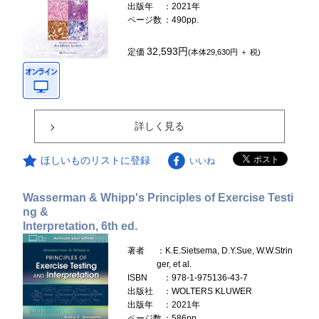
出版年
：2021年
ページ数
：490pp.
32,593円
定価
(本体29,630円 ＋ 税)
詳しく見る
ほしいものリストに登録
いいね
Wasserman & Whipp's Principles of Exercise Testi
ng &
Interpretation, 6th ed.
著者
：K.E.Sietsema, D.Y.Sue, W.W.Strin
ger, et al.
ISBN
：978-1-975136-43-7
出版社
：WOLTERS KLUWER
出版年
：2021年
ページ数
：586pp.