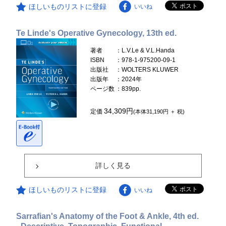
ほしいものリストに登録
いいね
Te Linde's Operative Gynecology, 13th ed.
著者
：L.V.Le & V.L.Handa
ISBN
：978-1-975200-09-1
出版社
：WOLTERS KLUWER
出版年
：2024年
ページ数
：839pp.
34,309円
定価
(本体31,190円 ＋ 税)
詳しく見る
ほしいものリストに登録
いいね
Sarrafian's Anatomy of the Foot & Ankle, 4th ed.