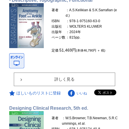
- Descriptive, Topographic, Functional
著者
：A.S.Kelikian & S.K.Sarrafian (e
d.)
ISBN
：978-1-975160-63-0
出版社
：WOLTERS KLUWER
出版年
：2024年
ページ数
：815pp.
51,469円
定価
(本体46,790円 ＋ 税)
詳しく見る
ほしいものリストに登録
いいね
Designing Clinical Research, 5th ed.
著者
：W.S.Browner, T.B.Newman, S.R.C
ummings, et al.