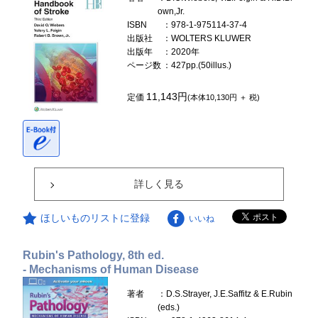
own,Jr.
ISBN
：978-1-975114-37-4
出版社
：WOLTERS KLUWER
出版年
：2020年
ページ数
：427pp.(50illus.)
11,143円
定価
(本体10,130円 ＋ 税)
詳しく見る
ほしいものリストに登録
いいね
Rubin's Pathology, 8th ed.
- Mechanisms of Human Disease
著者
：D.S.Strayer, J.E.Saffitz & E.Rubin
(eds.)