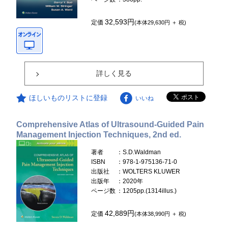
32,593円
定価
(本体29,630円 ＋ 税)
詳しく見る
ほしいものリストに登録
いいね
Comprehensive Atlas of Ultrasound-Guided Pain
Management Injection Techniques, 2nd ed.
著者
：S.D.Waldman
ISBN
：978-1-975136-71-0
出版社
：WOLTERS KLUWER
出版年
：2020年
ページ数
：1205pp.(1314illus.)
42,889円
定価
(本体38,990円 ＋ 税)