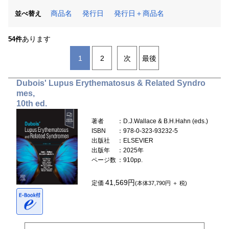
商品名
発行日
発行日＋商品名
並べ替え
あります
54件
1
2
次
最後
Dubois' Lupus Erythematosus & Related Syndro
mes,
10th ed.
著者
：D.J.Wallace & B.H.Hahn (eds.)
ISBN
：978-0-323-93232-5
出版社
：ELSEVIER
出版年
：2025年
ページ数
：910pp.
41,569円
定価
(本体37,790円 ＋ 税)