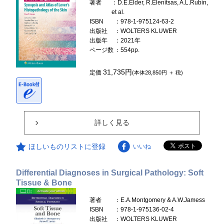
著者
：D.E.Elder, R.Elenitsas, A.L.Rubin,
et al.
ISBN
：978-1-975124-63-2
出版社
：WOLTERS KLUWER
出版年
：2021年
ページ数
：554pp.
31,735円
定価
(本体28,850円 ＋ 税)
詳しく見る
ほしいものリストに登録
いいね
Differential Diagnoses in Surgical Pathology: Soft
Tissue & Bone
著者
：E.A.Montgomery & A.W.Jamess
ISBN
：978-1-975136-02-4
出版社
：WOLTERS KLUWER