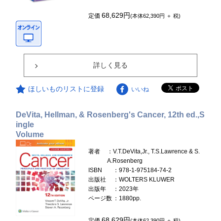
68,629円
定価
(本体62,390円 ＋ 税)
詳しく見る
ほしいものリストに登録
いいね
DeVita, Hellman, & Rosenberg's Cancer, 12th ed.,S
ingle
Volume
著者
：V.T.DeVita,Jr., T.S.Lawrence & S.
A.Rosenberg
ISBN
：978-1-975184-74-2
出版社
：WOLTERS KLUWER
出版年
：2023年
ページ数
：1880pp.
68,629円
定価
(本体62,390円 ＋ 税)