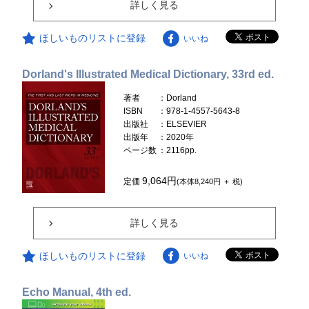
詳しく見る
ほしいものリストに登録
いいね
Dorland's Illustrated Medical Dictionary, 33rd ed.
著者
：Dorland
ISBN
：978-1-4557-5643-8
出版社
：ELSEVIER
出版年
：2020年
ページ数
：2116pp.
9,064円
定価
(本体8,240円 ＋ 税)
詳しく見る
ほしいものリストに登録
いいね
Echo Manual, 4th ed.