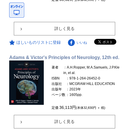
詳しく見る
ほしいものリストに登録
いいね
Adams & Victor's Principles of Neurology, 12th ed.
著者
：A.H.Ropper, M.A.Samuels, J.P.Kle
in, et al.
ISBN
：978-1-264-26452-0
出版社
：MCGRAW HILL EDUCATION
出版年
：2023年
ページ数
：1605pp.
36,113円
定価
(本体32,830円 ＋ 税)
詳しく見る