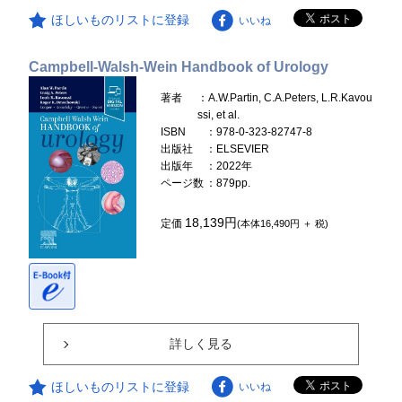
ほしいものリストに登録
いいね
Campbell-Walsh-Wein Handbook of Urology
著者
：A.W.Partin, C.A.Peters, L.R.Kavou
ssi, et al.
ISBN
：978-0-323-82747-8
出版社
：ELSEVIER
出版年
：2022年
ページ数
：879pp.
18,139円
定価
(本体16,490円 ＋ 税)
詳しく見る
ほしいものリストに登録
いいね