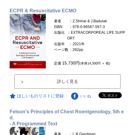
ECPR & Resuscitative ECMO
著者
：Z.Shinar & J.Badulak
ISBN
：978-0-96567-567-3
出版社
：EXTRACORPOREAL LIFE SUPP
ORT
出版年
：2021年
ページ数
：282pp.
15,730円
定価
(本体14,300円 ＋ 税)
詳しく見る
ほしいものリストに登録
いいね
Felson's Principles of Chest Roentgenology, 5th e
d.
- A Programmed Text
著者
：L.R.Goodman