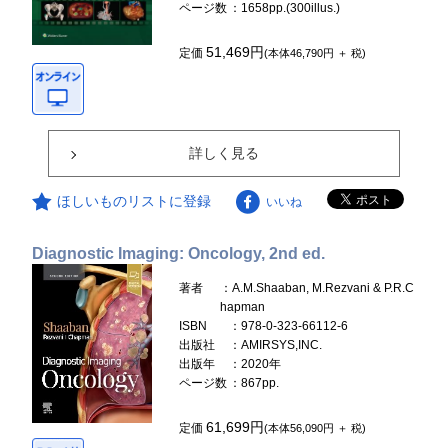
ページ数
：1658pp.(300illus.)
51,469円
定価
(本体46,790円 ＋ 税)
詳しく見る
ほしいものリストに登録
いいね
Diagnostic Imaging: Oncology, 2nd ed.
著者
：A.M.Shaaban, M.Rezvani & P.R.C
hapman
ISBN
：978-0-323-66112-6
出版社
：AMIRSYS,INC.
出版年
：2020年
ページ数
：867pp.
61,699円
定価
(本体56,090円 ＋ 税)