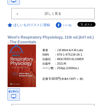
詳しく見る
ほしいものリストに登録
いいね
West's Respiratory Physiology, 11th ed.(Int'l ed.)
- The Essentials
著者
：J.B.West & A.M.Luks
ISBN
：978-1-975139-26-1
出版社
：WOLTERS KLUWER
出版年
：2021年
ページ数
：254pp.(100illus.)
9,603円
定価
(本体8,730円 ＋ 税)