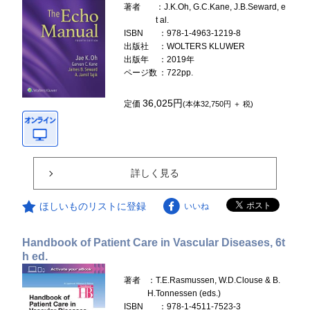
著者
：J.K.Oh, G.C.Kane, J.B.Seward, e
t al.
ISBN
：978-1-4963-1219-8
出版社
：WOLTERS KLUWER
出版年
：2019年
ページ数
：722pp.
36,025円
定価
(本体32,750円 ＋ 税)
詳しく見る
ほしいものリストに登録
いいね
Handbook of Patient Care in Vascular Diseases, 6t
h ed.
著者
：T.E.Rasmussen, W.D.Clouse & B.
H.Tonnessen (eds.)
ISBN
：978-1-4511-7523-3