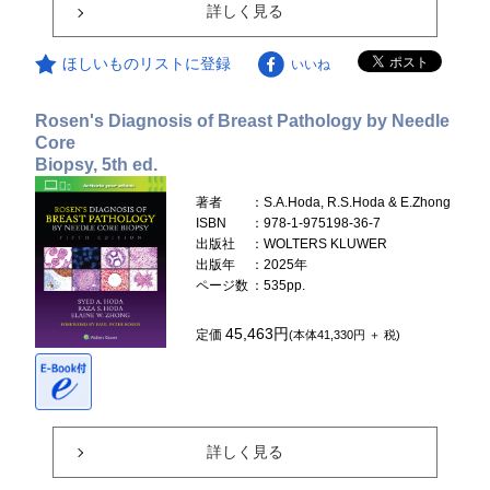
詳しく見る
ほしいものリストに登録
いいね
Rosen's Diagnosis of Breast Pathology by Needle
Core
Biopsy, 5th ed.
著者
：S.A.Hoda, R.S.Hoda & E.Zhong
ISBN
：978-1-975198-36-7
出版社
：WOLTERS KLUWER
出版年
：2025年
ページ数
：535pp.
45,463円
定価
(本体41,330円 ＋ 税)
詳しく見る