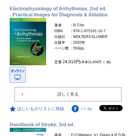
Electrophysiology of Arrhythmias, 2nd ed.
- Practical Images for Diagnosis & Ablation
著者
：R.T.Ho
ISBN
：978-1-975101-10-7
出版社
：WOLTERS KLUWER
出版年
：2020年
ページ数
：550pp.
24,013円
定価
(本体21,830円 ＋ 税)
詳しく見る
ほしいものリストに登録
いいね
Handbook of Stroke, 3rd ed.
著者
：D.O.Wiebers, V.L.Feigin & R.D.Br