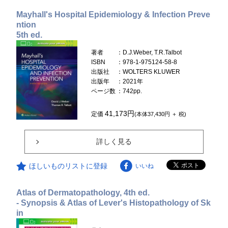
Mayhall's Hospital Epidemiology & Infection Preve
ntion
5th ed.
著者
：D.J.Weber, T.R.Talbot
ISBN
：978-1-975124-58-8
出版社
：WOLTERS KLUWER
出版年
：2021年
ページ数
：742pp.
41,173円
定価
(本体37,430円 ＋ 税)
詳しく見る
ほしいものリストに登録
いいね
Atlas of Dermatopathology, 4th ed.
- Synopsis & Atlas of Lever's Histopathology of Sk
in