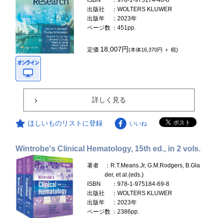
ISBN
：978-1-975174-40-8
出版社
：WOLTERS KLUWER
出版年
：2023年
ページ数
：451pp.
18,007円
定価
(本体16,370円 ＋ 税)
詳しく見る
ほしいものリストに登録
いいね
Wintrobe's Clinical Hematology, 15th ed., in 2 vols.
著者
：R.T.Means.Jr, G.M.Rodgers, B.Gla
der, et al.(eds.)
ISBN
：978-1-975184-69-8
出版社
：WOLTERS KLUWER
出版年
：2023年
ページ数
：2386pp.