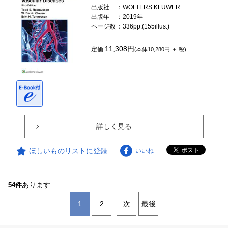
出版社
：WOLTERS KLUWER
出版年
：2019年
ページ数
：336pp.(155illus.)
11,308円
定価
(本体10,280円 ＋ 税)
詳しく見る
ほしいものリストに登録
いいね
あります
54件
1
2
次
最後