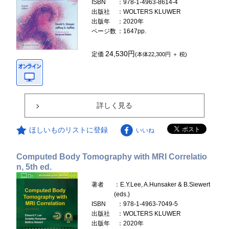
ISBN
：978-1-4963-8614-4
出版社
：WOLTERS KLUWER
出版年
：2020年
ページ数
：1647pp.
24,530円
定価
(本体22,300円 ＋ 税)
詳しく見る
ほしいものリストに登録
いいね
Computed Body Tomography with MRI Correlatio
n, 5th ed.
著者
：E.Y.Lee, A.Hunsaker & B.Siewert
(eds.)
ISBN
：978-1-4963-7049-5
出版社
：WOLTERS KLUWER
出版年
：2020年