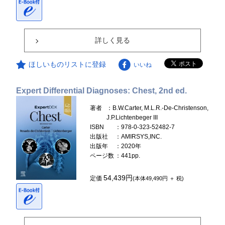
詳しく見る
ほしいものリストに登録
いいね
Expert Differential Diagnoses: Chest, 2nd ed.
著者
：B.W.Carter, M.L.R.-De-Christenson,
J.P.Lichtenbeger III
ISBN
：978-0-323-52482-7
出版社
：AMIRSYS,INC.
出版年
：2020年
ページ数
：441pp.
54,439円
定価
(本体49,490円 ＋ 税)