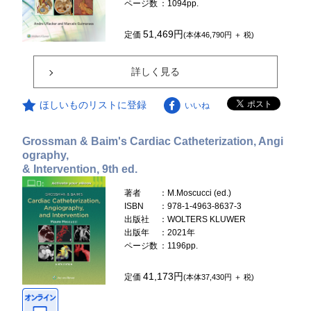
ページ数
：1094pp.
51,469円
定価
(本体46,790円 ＋ 税)
詳しく見る
ほしいものリストに登録
いいね
Grossman & Baim's Cardiac Catheterization, Angi
ography,
& Intervention, 9th ed.
著者
：M.Moscucci (ed.)
ISBN
：978-1-4963-8637-3
出版社
：WOLTERS KLUWER
出版年
：2021年
ページ数
：1196pp.
41,173円
定価
(本体37,430円 ＋ 税)