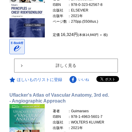
ISBN
：978-0-323-62567-8
出版社
：ELSEVIER
出版年
：2021年
ページ数
：270pp.(550illus.)
16,324円
定価
(本体14,840円 ＋ 税)
詳しく見る
ほしいものリストに登録
いいね
Uflacker's Atlas of Vascular Anatomy, 3rd ed.
- Angiographic Approach
著者
：Guimaraes
ISBN
：978-1-4963-5601-7
出版社
：WOLTERS KLUWER
出版年
：2021年