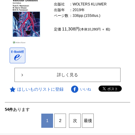
出版社
：WOLTERS KLUWER
出版年
：2019年
ページ数
：336pp.(155illus.)
11,308円
定価
(本体10,280円 ＋ 税)
詳しく見る
ほしいものリストに登録
いいね
あります
54件
1
2
次
最後