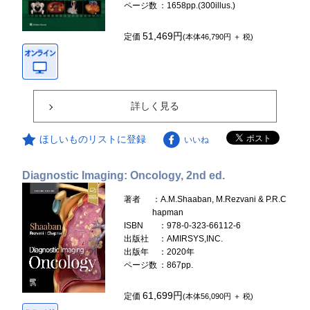
ページ数
：1658pp.(300illus.)
51,469円
定価
(本体46,790円 ＋ 税)
詳しく見る
ほしいものリストに登録
いいね
Diagnostic Imaging: Oncology, 2nd ed.
著者
：A.M.Shaaban, M.Rezvani & P.R.C
hapman
ISBN
：978-0-323-66112-6
出版社
：AMIRSYS,INC.
出版年
：2020年
ページ数
：867pp.
61,699円
定価
(本体56,090円 ＋ 税)