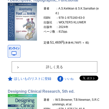
- Descriptive, Topographic, Functional
著者
：A.S.Kelikian & S.K.Sarrafian (e
d.)
ISBN
：978-1-975160-63-0
出版社
：WOLTERS KLUWER
出版年
：2024年
ページ数
：815pp.
51,469円
定価
(本体46,790円 ＋ 税)
詳しく見る
ほしいものリストに登録
いいね
Designing Clinical Research, 5th ed.
著者
：W.S.Browner, T.B.Newman, S.R.C
ummings, et al.