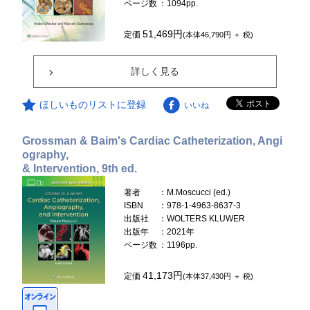
ページ数
：1094pp.
51,469円
定価
(本体46,790円 ＋ 税)
詳しく見る
ほしいものリストに登録
いいね
Grossman & Baim's Cardiac Catheterization, Angi
ography,
& Intervention, 9th ed.
著者
：M.Moscucci (ed.)
ISBN
：978-1-4963-8637-3
出版社
：WOLTERS KLUWER
出版年
：2021年
ページ数
：1196pp.
41,173円
定価
(本体37,430円 ＋ 税)