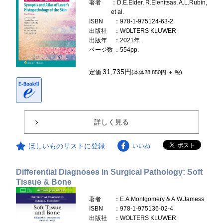
著者
：D.E.Elder, R.Elenitsas, A.L.Rubin,
et al.
ISBN
：978-1-975124-63-2
出版社
：WOLTERS KLUWER
出版年
：2021年
ページ数
：554pp.
31,735円
定価
(本体28,850円 ＋ 税)
詳しく見る
ほしいものリストに登録
いいね
Differential Diagnoses in Surgical Pathology: Soft
Tissue & Bone
著者
：E.A.Montgomery & A.W.Jamess
ISBN
：978-1-975136-02-4
出版社
：WOLTERS KLUWER