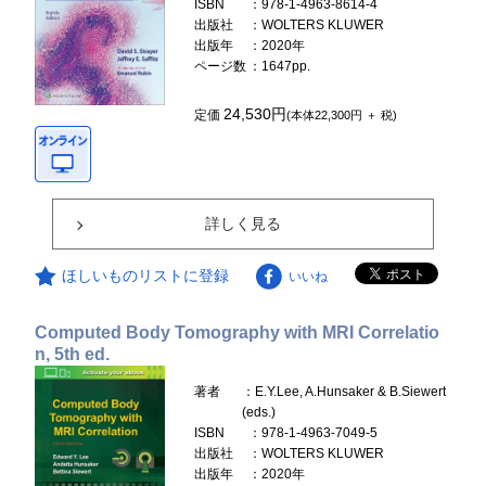
ISBN
：978-1-4963-8614-4
出版社
：WOLTERS KLUWER
出版年
：2020年
ページ数
：1647pp.
24,530円
定価
(本体22,300円 ＋ 税)
詳しく見る
ほしいものリストに登録
いいね
Computed Body Tomography with MRI Correlatio
n, 5th ed.
著者
：E.Y.Lee, A.Hunsaker & B.Siewert
(eds.)
ISBN
：978-1-4963-7049-5
出版社
：WOLTERS KLUWER
出版年
：2020年