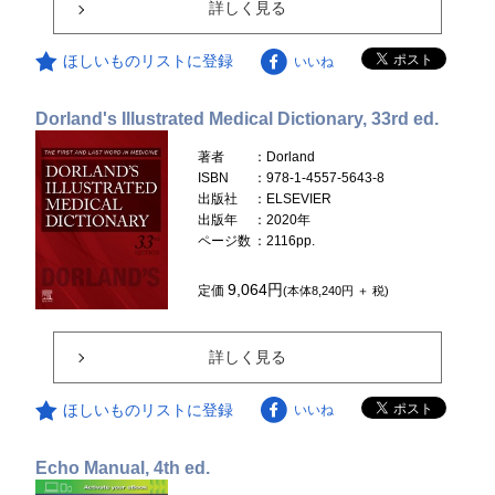
詳しく見る
ほしいものリストに登録
いいね
Dorland's Illustrated Medical Dictionary, 33rd ed.
著者
：Dorland
ISBN
：978-1-4557-5643-8
出版社
：ELSEVIER
出版年
：2020年
ページ数
：2116pp.
9,064円
定価
(本体8,240円 ＋ 税)
詳しく見る
ほしいものリストに登録
いいね
Echo Manual, 4th ed.