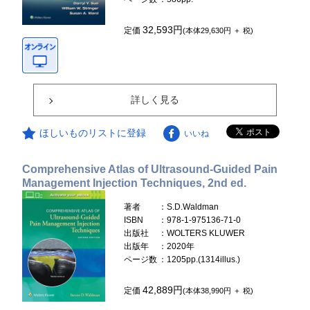
32,593円
定価
(本体29,630円 ＋ 税)
詳しく見る
ほしいものリストに登録
いいね
Comprehensive Atlas of Ultrasound-Guided Pain
Management Injection Techniques, 2nd ed.
著者
：S.D.Waldman
ISBN
：978-1-975136-71-0
出版社
：WOLTERS KLUWER
出版年
：2020年
ページ数
：1205pp.(1314illus.)
42,889円
定価
(本体38,990円 ＋ 税)