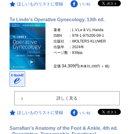
ほしいものリストに登録
いいね
Te Linde's Operative Gynecology, 13th ed.
著者
：L.V.Le & V.L.Handa
ISBN
：978-1-975200-09-1
出版社
：WOLTERS KLUWER
出版年
：2024年
ページ数
：839pp.
34,309円
定価
(本体31,190円 ＋ 税)
詳しく見る
ほしいものリストに登録
いいね
Sarrafian's Anatomy of the Foot & Ankle, 4th ed.