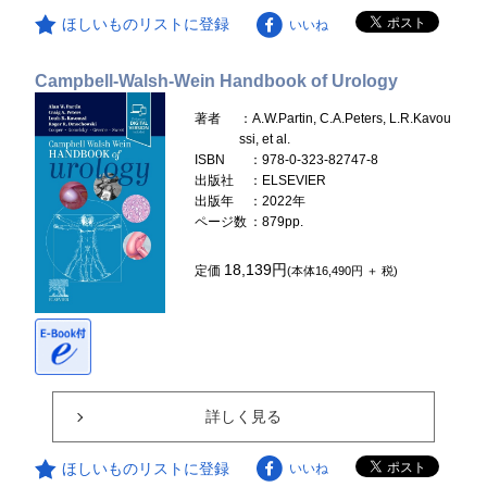
ほしいものリストに登録
いいね
Campbell-Walsh-Wein Handbook of Urology
著者
：A.W.Partin, C.A.Peters, L.R.Kavou
ssi, et al.
ISBN
：978-0-323-82747-8
出版社
：ELSEVIER
出版年
：2022年
ページ数
：879pp.
18,139円
定価
(本体16,490円 ＋ 税)
詳しく見る
ほしいものリストに登録
いいね