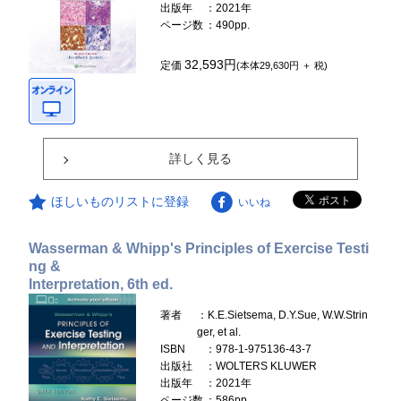
出版年
：2021年
ページ数
：490pp.
32,593円
定価
(本体29,630円 ＋ 税)
詳しく見る
ほしいものリストに登録
いいね
Wasserman & Whipp's Principles of Exercise Testi
ng &
Interpretation, 6th ed.
著者
：K.E.Sietsema, D.Y.Sue, W.W.Strin
ger, et al.
ISBN
：978-1-975136-43-7
出版社
：WOLTERS KLUWER
出版年
：2021年
ページ数
：586pp.