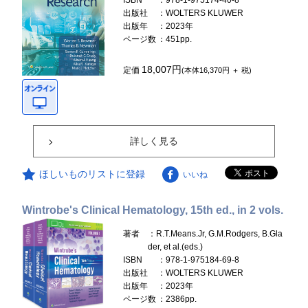
ISBN
：978-1-975174-40-8
出版社
：WOLTERS KLUWER
出版年
：2023年
ページ数
：451pp.
18,007円
定価
(本体16,370円 ＋ 税)
詳しく見る
ほしいものリストに登録
いいね
Wintrobe's Clinical Hematology, 15th ed., in 2 vols.
著者
：R.T.Means.Jr, G.M.Rodgers, B.Gla
der, et al.(eds.)
ISBN
：978-1-975184-69-8
出版社
：WOLTERS KLUWER
出版年
：2023年
ページ数
：2386pp.