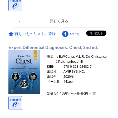
詳しく見る
ほしいものリストに登録
いいね
Expert Differential Diagnoses: Chest, 2nd ed.
著者
：B.W.Carter, M.L.R.-De-Christenson,
J.P.Lichtenbeger III
ISBN
：978-0-323-52482-7
出版社
：AMIRSYS,INC.
出版年
：2020年
ページ数
：441pp.
54,439円
定価
(本体49,490円 ＋ 税)