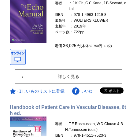
著者
：J.K.Oh, G.C.Kane, J.B.Seward, e
t al.
ISBN
：978-1-4963-1219-8
出版社
：WOLTERS KLUWER
出版年
：2019年
ページ数
：722pp.
36,025円
定価
(本体32,750円 ＋ 税)
詳しく見る
ほしいものリストに登録
いいね
Handbook of Patient Care in Vascular Diseases, 6t
h ed.
著者
：T.E.Rasmussen, W.D.Clouse & B.
H.Tonnessen (eds.)
ISBN
：978-1-4511-7523-3