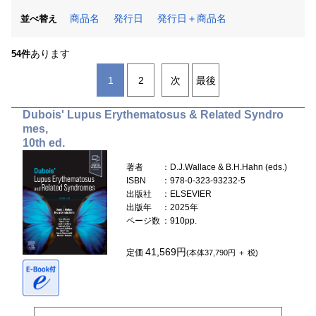
商品名
発行日
発行日＋商品名
並べ替え
あります
54件
1
2
次
最後
Dubois' Lupus Erythematosus & Related Syndro
mes,
10th ed.
著者
：D.J.Wallace & B.H.Hahn (eds.)
ISBN
：978-0-323-93232-5
出版社
：ELSEVIER
出版年
：2025年
ページ数
：910pp.
41,569円
定価
(本体37,790円 ＋ 税)