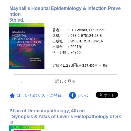
Mayhall's Hospital Epidemiology & Infection Preve
ntion
5th ed.
著者
：D.J.Weber, T.R.Talbot
ISBN
：978-1-975124-58-8
出版社
：WOLTERS KLUWER
出版年
：2021年
ページ数
：742pp.
41,173円
定価
(本体37,430円 ＋ 税)
詳しく見る
ほしいものリストに登録
いいね
Atlas of Dermatopathology, 4th ed.
- Synopsis & Atlas of Lever's Histopathology of Sk
in