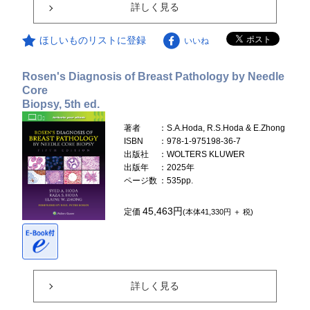
詳しく見る
ほしいものリストに登録
いいね
Rosen's Diagnosis of Breast Pathology by Needle
Core
Biopsy, 5th ed.
著者
：S.A.Hoda, R.S.Hoda & E.Zhong
ISBN
：978-1-975198-36-7
出版社
：WOLTERS KLUWER
出版年
：2025年
ページ数
：535pp.
45,463円
定価
(本体41,330円 ＋ 税)
詳しく見る