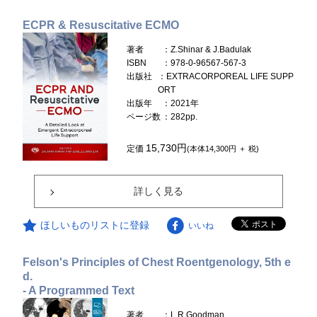
ECPR & Resuscitative ECMO
著者
：Z.Shinar & J.Badulak
ISBN
：978-0-96567-567-3
出版社
：EXTRACORPOREAL LIFE SUPP
ORT
出版年
：2021年
ページ数
：282pp.
15,730円
定価
(本体14,300円 ＋ 税)
詳しく見る
ほしいものリストに登録
いいね
Felson's Principles of Chest Roentgenology, 5th e
d.
- A Programmed Text
著者
：L.R.Goodman