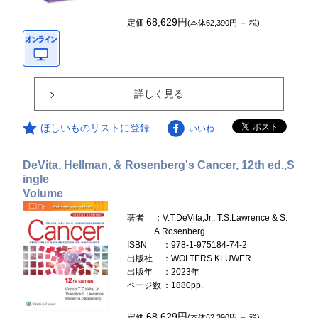
68,629円
定価
(本体62,390円 ＋ 税)
詳しく見る
ほしいものリストに登録
いいね
DeVita, Hellman, & Rosenberg's Cancer, 12th ed.,S
ingle
Volume
著者
：V.T.DeVita,Jr., T.S.Lawrence & S.
A.Rosenberg
ISBN
：978-1-975184-74-2
出版社
：WOLTERS KLUWER
出版年
：2023年
ページ数
：1880pp.
68,629円
定価
(本体62,390円 ＋ 税)