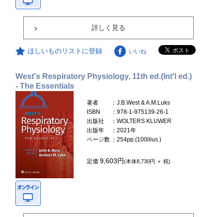
詳しく見る
ほしいものリストに登録
いいね
West's Respiratory Physiology, 11th ed.(Int'l ed.)
- The Essentials
著者
：J.B.West & A.M.Luks
ISBN
：978-1-975139-26-1
出版社
：WOLTERS KLUWER
出版年
：2021年
ページ数
：254pp.(100illus.)
9,603円
定価
(本体8,730円 ＋ 税)