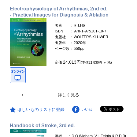
Electrophysiology of Arrhythmias, 2nd ed.
- Practical Images for Diagnosis & Ablation
著者
：R.T.Ho
ISBN
：978-1-975101-10-7
出版社
：WOLTERS KLUWER
出版年
：2020年
ページ数
：550pp.
24,013円
定価
(本体21,830円 ＋ 税)
詳しく見る
ほしいものリストに登録
いいね
Handbook of Stroke, 3rd ed.
著者
：D.O.Wiebers, V.L.Feigin & R.D.Br