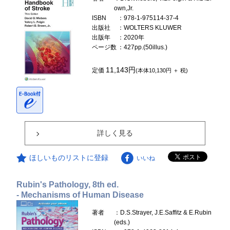
own,Jr.
ISBN
：978-1-975114-37-4
出版社
：WOLTERS KLUWER
出版年
：2020年
ページ数
：427pp.(50illus.)
11,143円
定価
(本体10,130円 ＋ 税)
詳しく見る
ほしいものリストに登録
いいね
Rubin's Pathology, 8th ed.
- Mechanisms of Human Disease
著者
：D.S.Strayer, J.E.Saffitz & E.Rubin
(eds.)