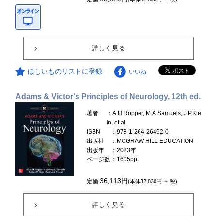
詳しく見る
ほしいものリストに登録
いいね
Adams & Victor's Principles of Neurology, 12th ed.
著者
：A.H.Ropper, M.A.Samuels, J.P.Kle
in, et al.
ISBN
：978-1-264-26452-0
出版社
：MCGRAW HILL EDUCATION
出版年
：2023年
ページ数
：1605pp.
36,113円
定価
(本体32,830円 ＋ 税)
詳しく見る