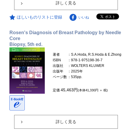
詳しく見る
ほしいものリストに登録
いいね
Rosen's Diagnosis of Breast Pathology by Needle
Core
Biopsy, 5th ed.
著者
：S.A.Hoda, R.S.Hoda & E.Zhong
ISBN
：978-1-975198-36-7
出版社
：WOLTERS KLUWER
出版年
：2025年
ページ数
：535pp.
45,463円
定価
(本体41,330円 ＋ 税)
詳しく見る