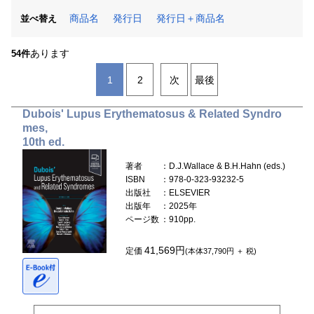
商品名
発行日
発行日＋商品名
並べ替え
あります
54件
1
2
次
最後
Dubois' Lupus Erythematosus & Related Syndro
mes,
10th ed.
著者
：D.J.Wallace & B.H.Hahn (eds.)
ISBN
：978-0-323-93232-5
出版社
：ELSEVIER
出版年
：2025年
ページ数
：910pp.
41,569円
定価
(本体37,790円 ＋ 税)