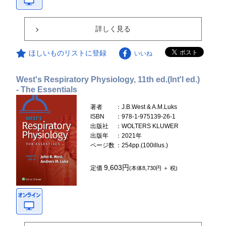
詳しく見る
ほしいものリストに登録
いいね
West's Respiratory Physiology, 11th ed.(Int'l ed.)
- The Essentials
著者
：J.B.West & A.M.Luks
ISBN
：978-1-975139-26-1
出版社
：WOLTERS KLUWER
出版年
：2021年
ページ数
：254pp.(100illus.)
9,603円
定価
(本体8,730円 ＋ 税)