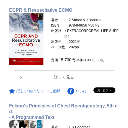
ECPR & Resuscitative ECMO
著者
：Z.Shinar & J.Badulak
ISBN
：978-0-96567-567-3
出版社
：EXTRACORPOREAL LIFE SUPP
ORT
出版年
：2021年
ページ数
：282pp.
15,730円
定価
(本体14,300円 ＋ 税)
詳しく見る
ほしいものリストに登録
いいね
Felson's Principles of Chest Roentgenology, 5th e
d.
- A Programmed Text
著者
：L.R.Goodman