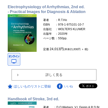
Electrophysiology of Arrhythmias, 2nd ed.
- Practical Images for Diagnosis & Ablation
著者
：R.T.Ho
ISBN
：978-1-975101-10-7
出版社
：WOLTERS KLUWER
出版年
：2020年
ページ数
：550pp.
24,013円
定価
(本体21,830円 ＋ 税)
詳しく見る
ほしいものリストに登録
いいね
Handbook of Stroke, 3rd ed.
著者
：D.O.Wiebers, V.L.Feigin & R.D.Br