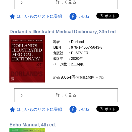
詳しく見る
ほしいものリストに登録
いいね
Dorland's Illustrated Medical Dictionary, 33rd ed.
著者
：Dorland
ISBN
：978-1-4557-5643-8
出版社
：ELSEVIER
出版年
：2020年
ページ数
：2116pp.
9,064円
定価
(本体8,240円 ＋ 税)
詳しく見る
ほしいものリストに登録
いいね
Echo Manual, 4th ed.