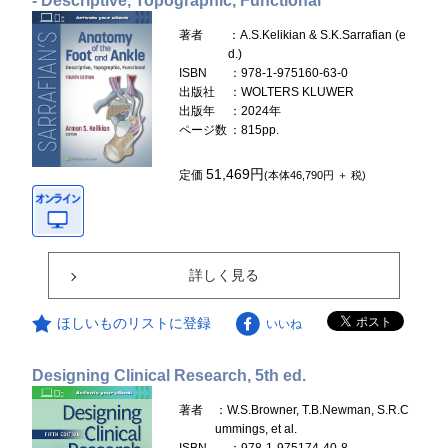
- Descriptive, Topographic, Functional
著者
：A.S.Kelikian & S.K.Sarrafian (e
d.)
ISBN
：978-1-975160-63-0
出版社
：WOLTERS KLUWER
出版年
：2024年
ページ数
：815pp.
51,469円
定価
(本体46,790円 ＋ 税)
詳しく見る
ほしいものリストに登録
いいね
Designing Clinical Research, 5th ed.
著者
：W.S.Browner, T.B.Newman, S.R.C
ummings, et al.