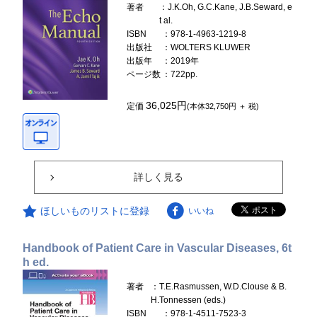
著者
：J.K.Oh, G.C.Kane, J.B.Seward, e
t al.
ISBN
：978-1-4963-1219-8
出版社
：WOLTERS KLUWER
出版年
：2019年
ページ数
：722pp.
36,025円
定価
(本体32,750円 ＋ 税)
詳しく見る
ほしいものリストに登録
いいね
Handbook of Patient Care in Vascular Diseases, 6t
h ed.
著者
：T.E.Rasmussen, W.D.Clouse & B.
H.Tonnessen (eds.)
ISBN
：978-1-4511-7523-3