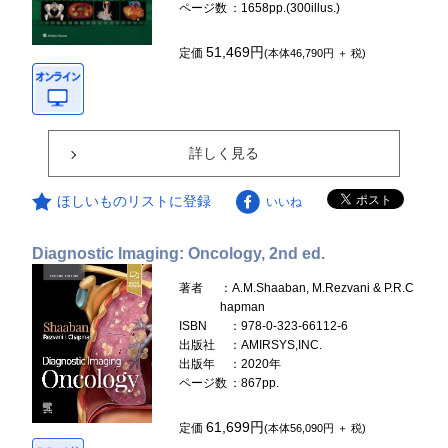
ページ数
：1658pp.(300illus.)
51,469円
定価
(本体46,790円 ＋ 税)
詳しく見る
ほしいものリストに登録
いいね
Diagnostic Imaging: Oncology, 2nd ed.
著者
：A.M.Shaaban, M.Rezvani & P.R.C
hapman
ISBN
：978-0-323-66112-6
出版社
：AMIRSYS,INC.
出版年
：2020年
ページ数
：867pp.
61,699円
定価
(本体56,090円 ＋ 税)