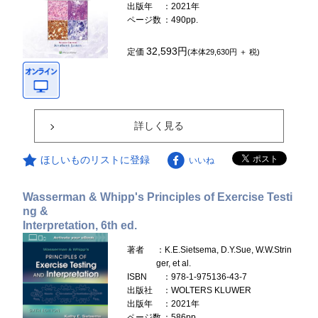
出版年
：2021年
ページ数
：490pp.
32,593円
定価
(本体29,630円 ＋ 税)
詳しく見る
ほしいものリストに登録
いいね
Wasserman & Whipp's Principles of Exercise Testi
ng &
Interpretation, 6th ed.
著者
：K.E.Sietsema, D.Y.Sue, W.W.Strin
ger, et al.
ISBN
：978-1-975136-43-7
出版社
：WOLTERS KLUWER
出版年
：2021年
ページ数
：586pp.