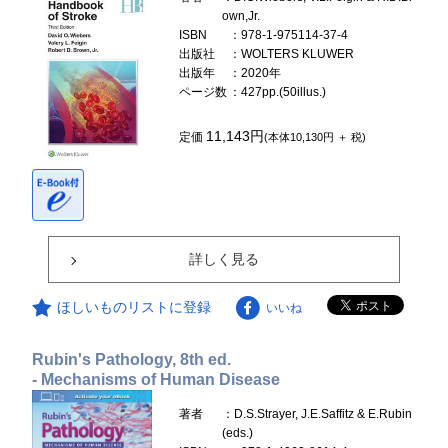
own,Jr.
ISBN
：978-1-975114-37-4
出版社
：WOLTERS KLUWER
出版年
：2020年
ページ数
：427pp.(50illus.)
11,143円
定価
(本体10,130円 ＋ 税)
詳しく見る
ほしいものリストに登録
いいね
Rubin's Pathology, 8th ed.
- Mechanisms of Human Disease
著者
：D.S.Strayer, J.E.Saffitz & E.Rubin
(eds.)