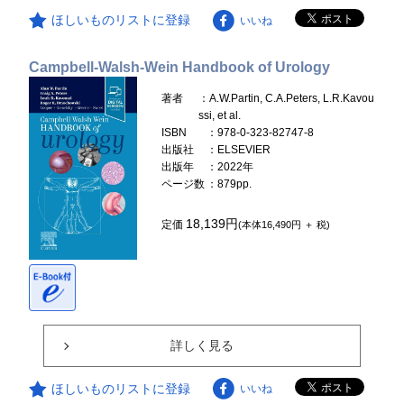
ほしいものリストに登録
いいね
Campbell-Walsh-Wein Handbook of Urology
著者
：A.W.Partin, C.A.Peters, L.R.Kavou
ssi, et al.
ISBN
：978-0-323-82747-8
出版社
：ELSEVIER
出版年
：2022年
ページ数
：879pp.
18,139円
定価
(本体16,490円 ＋ 税)
詳しく見る
ほしいものリストに登録
いいね