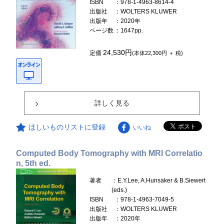
ISBN
：978-1-4963-8614-4
出版社
：WOLTERS KLUWER
出版年
：2020年
ページ数
：1647pp.
24,530円
定価
(本体22,300円 ＋ 税)
詳しく見る
ほしいものリストに登録
いいね
Computed Body Tomography with MRI Correlatio
n, 5th ed.
著者
：E.Y.Lee, A.Hunsaker & B.Siewert
(eds.)
ISBN
：978-1-4963-7049-5
出版社
：WOLTERS KLUWER
出版年
：2020年