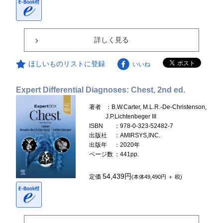
詳しく見る
ほしいものリストに登録
いいね
Expert Differential Diagnoses: Chest, 2nd ed.
著者
：B.W.Carter, M.L.R.-De-Christenson,
J.P.Lichtenbeger III
ISBN
：978-0-323-52482-7
出版社
：AMIRSYS,INC.
出版年
：2020年
ページ数
：441pp.
54,439円
定価
(本体49,490円 ＋ 税)