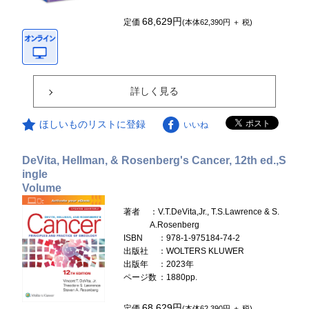
68,629円
定価
(本体62,390円 ＋ 税)
詳しく見る
ほしいものリストに登録
いいね
DeVita, Hellman, & Rosenberg's Cancer, 12th ed.,S
ingle
Volume
著者
：V.T.DeVita,Jr., T.S.Lawrence & S.
A.Rosenberg
ISBN
：978-1-975184-74-2
出版社
：WOLTERS KLUWER
出版年
：2023年
ページ数
：1880pp.
68,629円
定価
(本体62,390円 ＋ 税)