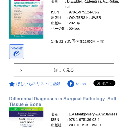
著者
：D.E.Elder, R.Elenitsas, A.L.Rubin,
et al.
ISBN
：978-1-975124-63-2
出版社
：WOLTERS KLUWER
出版年
：2021年
ページ数
：554pp.
31,735円
定価
(本体28,850円 ＋ 税)
詳しく見る
ほしいものリストに登録
いいね
Differential Diagnoses in Surgical Pathology: Soft
Tissue & Bone
著者
：E.A.Montgomery & A.W.Jamess
ISBN
：978-1-975136-02-4
出版社
：WOLTERS KLUWER