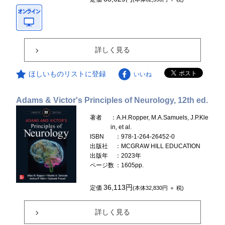
詳しく見る
ほしいものリストに登録
いいね
Adams & Victor's Principles of Neurology, 12th ed.
著者
：A.H.Ropper, M.A.Samuels, J.P.Kle
in, et al.
ISBN
：978-1-264-26452-0
出版社
：MCGRAW HILL EDUCATION
出版年
：2023年
ページ数
：1605pp.
36,113円
定価
(本体32,830円 ＋ 税)
詳しく見る