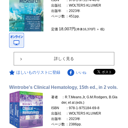
ISBN
：978-1-975174-40-8
出版社
：WOLTERS KLUWER
出版年
：2023年
ページ数
：451pp.
18,007円
定価
(本体16,370円 ＋ 税)
詳しく見る
ほしいものリストに登録
いいね
Wintrobe's Clinical Hematology, 15th ed., in 2 vols.
著者
：R.T.Means.Jr, G.M.Rodgers, B.Gla
der, et al.(eds.)
ISBN
：978-1-975184-69-8
出版社
：WOLTERS KLUWER
出版年
：2023年
ページ数
：2386pp.