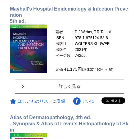
Mayhall's Hospital Epidemiology & Infection Preve
ntion
5th ed.
著者
：D.J.Weber, T.R.Talbot
ISBN
：978-1-975124-58-8
出版社
：WOLTERS KLUWER
出版年
：2021年
ページ数
：742pp.
41,173円
定価
(本体37,430円 ＋ 税)
詳しく見る
ほしいものリストに登録
いいね
Atlas of Dermatopathology, 4th ed.
- Synopsis & Atlas of Lever's Histopathology of Sk
in