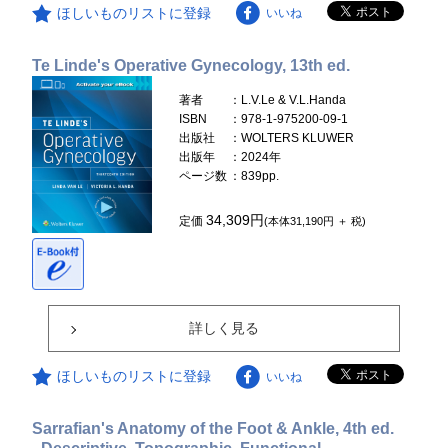
ほしいものリストに登録
いいね
Te Linde's Operative Gynecology, 13th ed.
著者
：L.V.Le & V.L.Handa
ISBN
：978-1-975200-09-1
出版社
：WOLTERS KLUWER
出版年
：2024年
ページ数
：839pp.
34,309円
定価
(本体31,190円 ＋ 税)
詳しく見る
ほしいものリストに登録
いいね
Sarrafian's Anatomy of the Foot & Ankle, 4th ed.