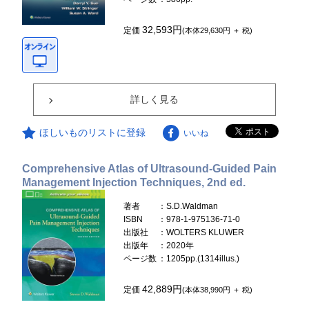
32,593円
定価
(本体29,630円 ＋ 税)
詳しく見る
ほしいものリストに登録
いいね
Comprehensive Atlas of Ultrasound-Guided Pain
Management Injection Techniques, 2nd ed.
著者
：S.D.Waldman
ISBN
：978-1-975136-71-0
出版社
：WOLTERS KLUWER
出版年
：2020年
ページ数
：1205pp.(1314illus.)
42,889円
定価
(本体38,990円 ＋ 税)