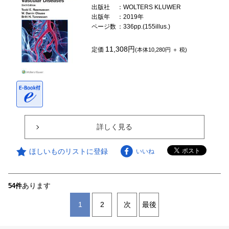
出版社
：WOLTERS KLUWER
出版年
：2019年
ページ数
：336pp.(155illus.)
11,308円
定価
(本体10,280円 ＋ 税)
詳しく見る
ほしいものリストに登録
いいね
あります
54件
1
2
次
最後