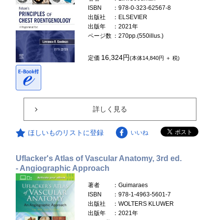
ISBN
：978-0-323-62567-8
出版社
：ELSEVIER
出版年
：2021年
ページ数
：270pp.(550illus.)
16,324円
定価
(本体14,840円 ＋ 税)
詳しく見る
ほしいものリストに登録
いいね
Uflacker's Atlas of Vascular Anatomy, 3rd ed.
- Angiographic Approach
著者
：Guimaraes
ISBN
：978-1-4963-5601-7
出版社
：WOLTERS KLUWER
出版年
：2021年