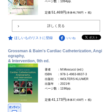
ページ数
：1094pp.
51,469円
定価
(本体46,790円 ＋ 税)
詳しく見る
ほしいものリストに登録
いいね
Grossman & Baim's Cardiac Catheterization, Angi
ography,
& Intervention, 9th ed.
著者
：M.Moscucci (ed.)
ISBN
：978-1-4963-8637-3
出版社
：WOLTERS KLUWER
出版年
：2021年
ページ数
：1196pp.
41,173円
定価
(本体37,430円 ＋ 税)