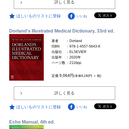
詳しく見る
ほしいものリストに登録
いいね
Dorland's Illustrated Medical Dictionary, 33rd ed.
著者
：Dorland
ISBN
：978-1-4557-5643-8
出版社
：ELSEVIER
出版年
：2020年
ページ数
：2116pp.
9,064円
定価
(本体8,240円 ＋ 税)
詳しく見る
ほしいものリストに登録
いいね
Echo Manual, 4th ed.