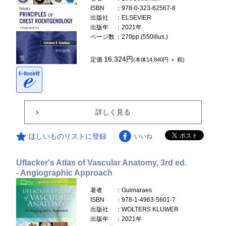
ISBN
：978-0-323-62567-8
出版社
：ELSEVIER
出版年
：2021年
ページ数
：270pp.(550illus.)
16,324円
定価
(本体14,840円 ＋ 税)
詳しく見る
ほしいものリストに登録
いいね
Uflacker's Atlas of Vascular Anatomy, 3rd ed.
- Angiographic Approach
著者
：Guimaraes
ISBN
：978-1-4963-5601-7
出版社
：WOLTERS KLUWER
出版年
：2021年