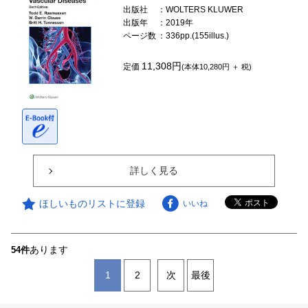
出版社
：WOLTERS KLUWER
出版年
：2019年
ページ数
：336pp.(155illus.)
11,308円
定価
(本体10,280円 ＋ 税)
詳しく見る
ほしいものリストに登録
いいね
あります
54件
1
2
次
最後