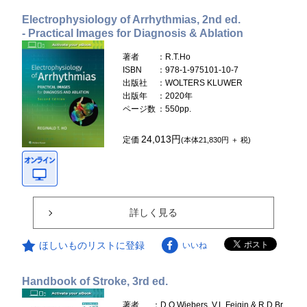
Electrophysiology of Arrhythmias, 2nd ed.
- Practical Images for Diagnosis & Ablation
著者
：R.T.Ho
ISBN
：978-1-975101-10-7
出版社
：WOLTERS KLUWER
出版年
：2020年
ページ数
：550pp.
24,013円
定価
(本体21,830円 ＋ 税)
詳しく見る
ほしいものリストに登録
いいね
Handbook of Stroke, 3rd ed.
著者
：D.O.Wiebers, V.L.Feigin & R.D.Br