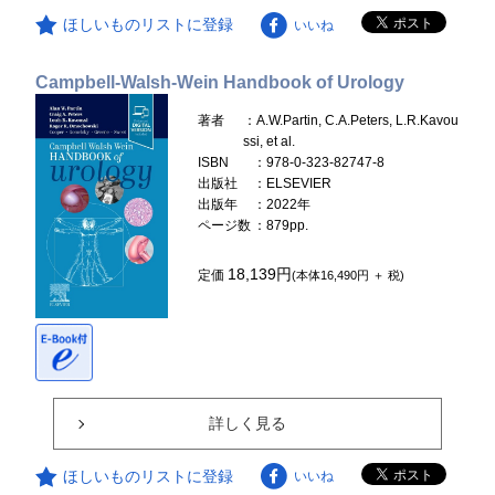
ほしいものリストに登録
いいね
Campbell-Walsh-Wein Handbook of Urology
著者
：A.W.Partin, C.A.Peters, L.R.Kavou
ssi, et al.
ISBN
：978-0-323-82747-8
出版社
：ELSEVIER
出版年
：2022年
ページ数
：879pp.
18,139円
定価
(本体16,490円 ＋ 税)
詳しく見る
ほしいものリストに登録
いいね