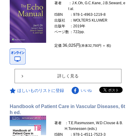
著者
：J.K.Oh, G.C.Kane, J.B.Seward, e
t al.
ISBN
：978-1-4963-1219-8
出版社
：WOLTERS KLUWER
出版年
：2019年
ページ数
：722pp.
36,025円
定価
(本体32,750円 ＋ 税)
詳しく見る
ほしいものリストに登録
いいね
Handbook of Patient Care in Vascular Diseases, 6t
h ed.
著者
：T.E.Rasmussen, W.D.Clouse & B.
H.Tonnessen (eds.)
ISBN
：978-1-4511-7523-3