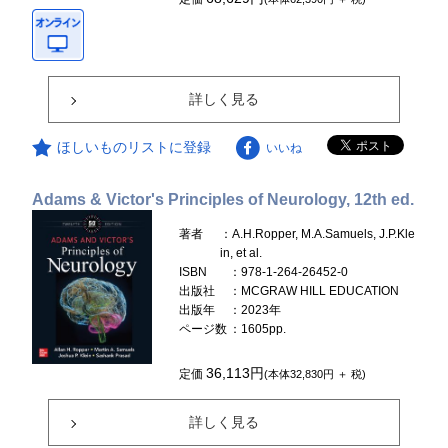
詳しく見る
ほしいものリストに登録
いいね
Adams & Victor's Principles of Neurology, 12th ed.
著者
：A.H.Ropper, M.A.Samuels, J.P.Kle
in, et al.
ISBN
：978-1-264-26452-0
出版社
：MCGRAW HILL EDUCATION
出版年
：2023年
ページ数
：1605pp.
36,113円
定価
(本体32,830円 ＋ 税)
詳しく見る