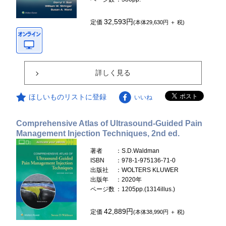
32,593円
定価
(本体29,630円 ＋ 税)
詳しく見る
ほしいものリストに登録
いいね
Comprehensive Atlas of Ultrasound-Guided Pain
Management Injection Techniques, 2nd ed.
著者
：S.D.Waldman
ISBN
：978-1-975136-71-0
出版社
：WOLTERS KLUWER
出版年
：2020年
ページ数
：1205pp.(1314illus.)
42,889円
定価
(本体38,990円 ＋ 税)