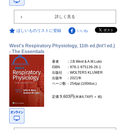
詳しく見る
ほしいものリストに登録
いいね
West's Respiratory Physiology, 11th ed.(Int'l ed.)
- The Essentials
著者
：J.B.West & A.M.Luks
ISBN
：978-1-975139-26-1
出版社
：WOLTERS KLUWER
出版年
：2021年
ページ数
：254pp.(100illus.)
9,603円
定価
(本体8,730円 ＋ 税)