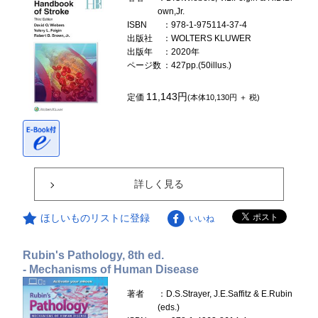
own,Jr.
ISBN
：978-1-975114-37-4
出版社
：WOLTERS KLUWER
出版年
：2020年
ページ数
：427pp.(50illus.)
11,143円
定価
(本体10,130円 ＋ 税)
詳しく見る
ほしいものリストに登録
いいね
Rubin's Pathology, 8th ed.
- Mechanisms of Human Disease
著者
：D.S.Strayer, J.E.Saffitz & E.Rubin
(eds.)