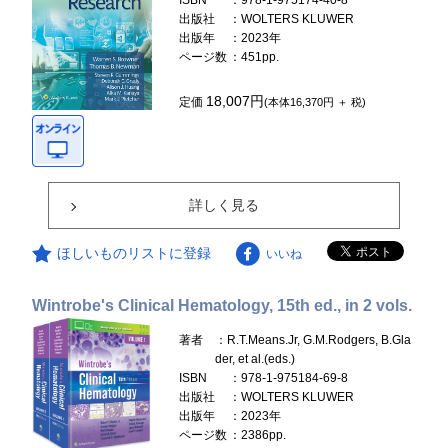
ISBN
：978-1-975174-40-8
出版社
：WOLTERS KLUWER
出版年
：2023年
ページ数
：451pp.
18,007円
定価
(本体16,370円 ＋ 税)
詳しく見る
ほしいものリストに登録
いいね
Wintrobe's Clinical Hematology, 15th ed., in 2 vols.
著者
：R.T.Means.Jr, G.M.Rodgers, B.Gla
der, et al.(eds.)
ISBN
：978-1-975184-69-8
出版社
：WOLTERS KLUWER
出版年
：2023年
ページ数
：2386pp.