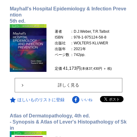
Mayhall's Hospital Epidemiology & Infection Preve
ntion
5th ed.
著者
：D.J.Weber, T.R.Talbot
ISBN
：978-1-975124-58-8
出版社
：WOLTERS KLUWER
出版年
：2021年
ページ数
：742pp.
41,173円
定価
(本体37,430円 ＋ 税)
詳しく見る
ほしいものリストに登録
いいね
Atlas of Dermatopathology, 4th ed.
- Synopsis & Atlas of Lever's Histopathology of Sk
in