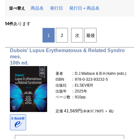
商品名
発行日
発行日＋商品名
並べ替え
あります
54件
1
2
次
最後
Dubois' Lupus Erythematosus & Related Syndro
mes,
10th ed.
著者
：D.J.Wallace & B.H.Hahn (eds.)
ISBN
：978-0-323-93232-5
出版社
：ELSEVIER
出版年
：2025年
ページ数
：910pp.
41,569円
定価
(本体37,790円 ＋ 税)