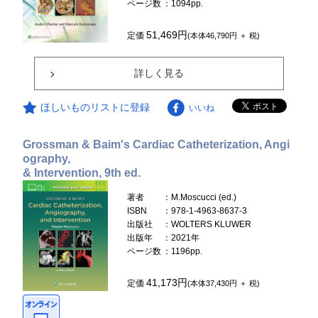
ページ数
：1094pp.
51,469円
定価
(本体46,790円 ＋ 税)
詳しく見る
ほしいものリストに登録
いいね
Grossman & Baim's Cardiac Catheterization, Angi
ography,
& Intervention, 9th ed.
著者
：M.Moscucci (ed.)
ISBN
：978-1-4963-8637-3
出版社
：WOLTERS KLUWER
出版年
：2021年
ページ数
：1196pp.
41,173円
定価
(本体37,430円 ＋ 税)