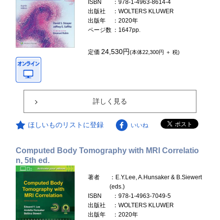
ISBN
：978-1-4963-8614-4
出版社
：WOLTERS KLUWER
出版年
：2020年
ページ数
：1647pp.
24,530円
定価
(本体22,300円 ＋ 税)
詳しく見る
ほしいものリストに登録
いいね
Computed Body Tomography with MRI Correlatio
n, 5th ed.
著者
：E.Y.Lee, A.Hunsaker & B.Siewert
(eds.)
ISBN
：978-1-4963-7049-5
出版社
：WOLTERS KLUWER
出版年
：2020年