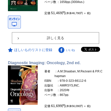
ページ数
：1658pp.(300illus.)
51,469円
定価
(本体46,790円 ＋ 税)
詳しく見る
ほしいものリストに登録
いいね
Diagnostic Imaging: Oncology, 2nd ed.
著者
：A.M.Shaaban, M.Rezvani & P.R.C
hapman
ISBN
：978-0-323-66112-6
出版社
：AMIRSYS,INC.
出版年
：2020年
ページ数
：867pp.
61,699円
定価
(本体56,090円 ＋ 税)