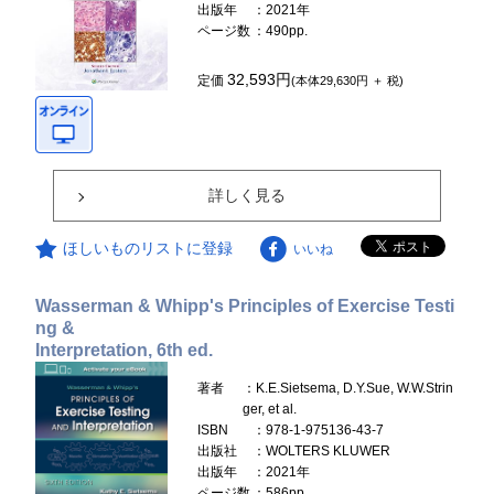
出版年
：2021年
ページ数
：490pp.
32,593円
定価
(本体29,630円 ＋ 税)
詳しく見る
ほしいものリストに登録
いいね
Wasserman & Whipp's Principles of Exercise Testi
ng &
Interpretation, 6th ed.
著者
：K.E.Sietsema, D.Y.Sue, W.W.Strin
ger, et al.
ISBN
：978-1-975136-43-7
出版社
：WOLTERS KLUWER
出版年
：2021年
ページ数
：586pp.