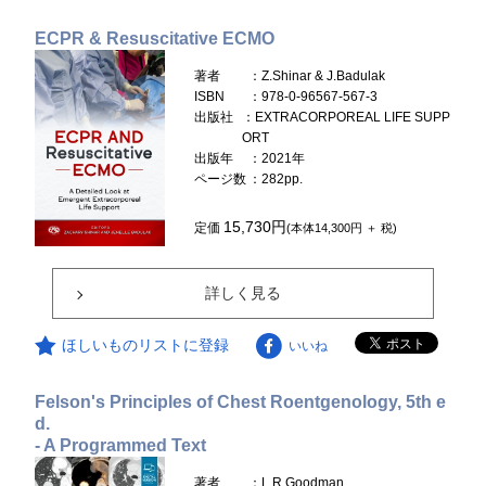
ECPR & Resuscitative ECMO
著者
：Z.Shinar & J.Badulak
ISBN
：978-0-96567-567-3
出版社
：EXTRACORPOREAL LIFE SUPP
ORT
出版年
：2021年
ページ数
：282pp.
15,730円
定価
(本体14,300円 ＋ 税)
詳しく見る
ほしいものリストに登録
いいね
Felson's Principles of Chest Roentgenology, 5th e
d.
- A Programmed Text
著者
：L.R.Goodman