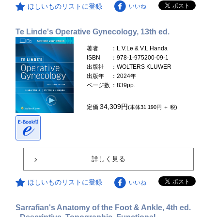
ほしいものリストに登録
いいね
Te Linde's Operative Gynecology, 13th ed.
著者
：L.V.Le & V.L.Handa
ISBN
：978-1-975200-09-1
出版社
：WOLTERS KLUWER
出版年
：2024年
ページ数
：839pp.
34,309円
定価
(本体31,190円 ＋ 税)
詳しく見る
ほしいものリストに登録
いいね
Sarrafian's Anatomy of the Foot & Ankle, 4th ed.