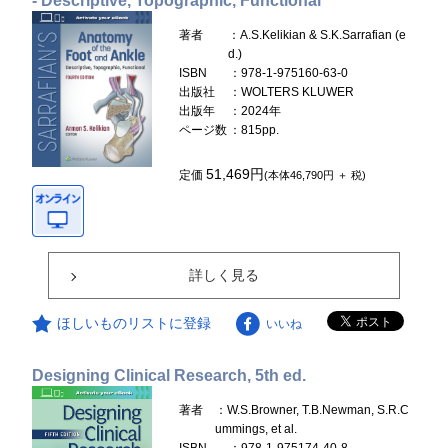
- Descriptive, Topographic, Functional
著者
：A.S.Kelikian & S.K.Sarrafian (e
d.)
ISBN
：978-1-975160-63-0
出版社
：WOLTERS KLUWER
出版年
：2024年
ページ数
：815pp.
51,469円
定価
(本体46,790円 ＋ 税)
詳しく見る
ほしいものリストに登録
いいね
Designing Clinical Research, 5th ed.
著者
：W.S.Browner, T.B.Newman, S.R.C
ummings, et al.