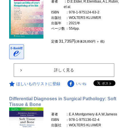
著者
：D.E.Elder, R.Elenitsas, A.L.Rubin,
et al.
ISBN
：978-1-975124-63-2
出版社
：WOLTERS KLUWER
出版年
：2021年
ページ数
：554pp.
31,735円
定価
(本体28,850円 ＋ 税)
詳しく見る
ほしいものリストに登録
いいね
Differential Diagnoses in Surgical Pathology: Soft
Tissue & Bone
著者
：E.A.Montgomery & A.W.Jamess
ISBN
：978-1-975136-02-4
出版社
：WOLTERS KLUWER