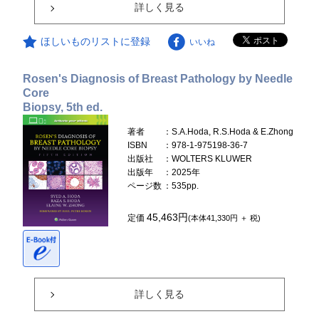
詳しく見る
ほしいものリストに登録
いいね
Rosen's Diagnosis of Breast Pathology by Needle
Core
Biopsy, 5th ed.
著者
：S.A.Hoda, R.S.Hoda & E.Zhong
ISBN
：978-1-975198-36-7
出版社
：WOLTERS KLUWER
出版年
：2025年
ページ数
：535pp.
45,463円
定価
(本体41,330円 ＋ 税)
詳しく見る