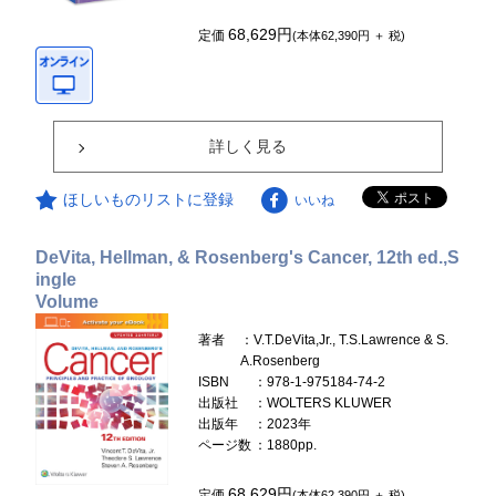
68,629円
定価
(本体62,390円 ＋ 税)
詳しく見る
ほしいものリストに登録
いいね
DeVita, Hellman, & Rosenberg's Cancer, 12th ed.,S
ingle
Volume
著者
：V.T.DeVita,Jr., T.S.Lawrence & S.
A.Rosenberg
ISBN
：978-1-975184-74-2
出版社
：WOLTERS KLUWER
出版年
：2023年
ページ数
：1880pp.
68,629円
定価
(本体62,390円 ＋ 税)