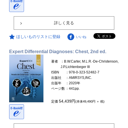
詳しく見る
ほしいものリストに登録
いいね
Expert Differential Diagnoses: Chest, 2nd ed.
著者
：B.W.Carter, M.L.R.-De-Christenson,
J.P.Lichtenbeger III
ISBN
：978-0-323-52482-7
出版社
：AMIRSYS,INC.
出版年
：2020年
ページ数
：441pp.
54,439円
定価
(本体49,490円 ＋ 税)