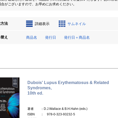
場合がございますので、お早めにお求めください。
示方法
詳細表示
サムネイル
べ替え
商品名
発行日
発行日＋商品名
Dubois' Lupus Erythematosus & Related
Syndromes,
10th ed.
著者
：D.J.Wallace & B.H.Hahn (eds.)
ISBN
： 978-0-323-93232-5