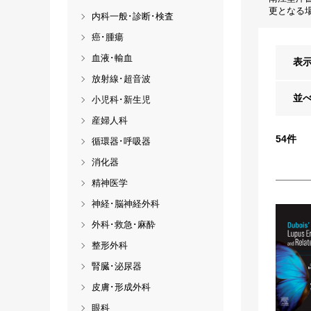
更となる
内科一般･診断･検査
癌･腫瘍
血液･輸血
表
放射線･超音波
並
小児科･新生児
産婦人科
54
件
循環器･呼吸器
消化器
精神医学
神経･脳神経外科
外科･救急･麻酔
整形外科
腎臓･泌尿器
皮膚･形成外科
眼科