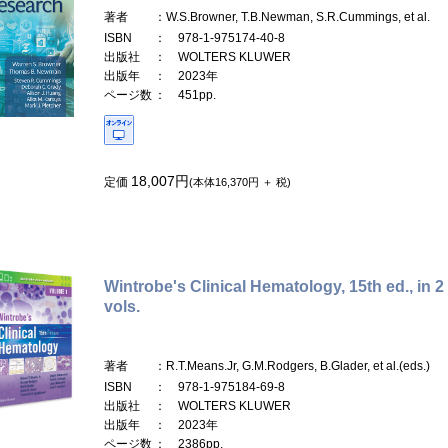
著者
：W.S.Browner, T.B.Newman, S.R.Cummings, et al.
ISBN
： 978-1-975174-40-8
出版社
： WOLTERS KLUWER
出版年
： 2023年
ページ数
： 451pp.
18,007円
定価
(本体16,370円 ＋ 税)
Wintrobe's Clinical Hematology, 15th ed., in 2
vols.
著者
：R.T.Means.Jr, G.M.Rodgers, B.Glader, et al.(eds.)
ISBN
： 978-1-975184-69-8
出版社
： WOLTERS KLUWER
出版年
： 2023年
ページ数
： 2386pp.