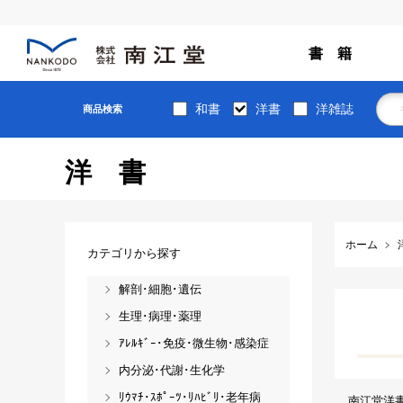
書 籍
和書
洋書
洋雑誌
商品検索
洋書
ホーム
カテゴリから探す
解剖･細胞･遺伝
生理･病理･薬理
ｱﾚﾙｷﾞｰ･免疫･微生物･感染症
内分泌･代謝･生化学
ﾘｳﾏﾁ･ｽﾎﾟｰﾂ･ﾘﾊﾋﾞﾘ･老年病
南江堂洋