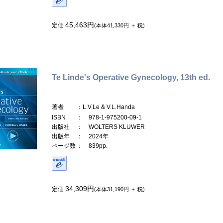
45,463円
定価
(本体41,330円 ＋ 税)
Te Linde's Operative Gynecology, 13th ed.
著者
：L.V.Le & V.L.Handa
ISBN
： 978-1-975200-09-1
出版社
： WOLTERS KLUWER
出版年
： 2024年
ページ数
： 839pp.
34,309円
定価
(本体31,190円 ＋ 税)