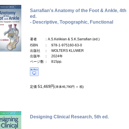
Sarrafian's Anatomy of the Foot & Ankle, 4th
ed.
- Descriptive, Topographic, Functional
著者
：A.S.Kelikian & S.K.Sarrafian (ed.)
ISBN
： 978-1-975160-63-0
出版社
： WOLTERS KLUWER
出版年
： 2024年
ページ数
： 815pp.
51,469円
定価
(本体46,790円 ＋ 税)
Designing Clinical Research, 5th ed.