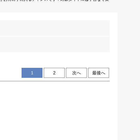
1
2
次へ
最後へ