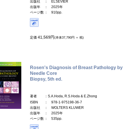
出版社
： ELSEVIER
出版年
： 2025年
ページ数
： 910pp.
41,569円
定価
(本体37,790円 ＋ 税)
Rosen's Diagnosis of Breast Pathology by
Needle Core
Biopsy, 5th ed.
著者
：S.A.Hoda, R.S.Hoda & E.Zhong
ISBN
： 978-1-975198-36-7
出版社
： WOLTERS KLUWER
出版年
： 2025年
ページ数
： 535pp.