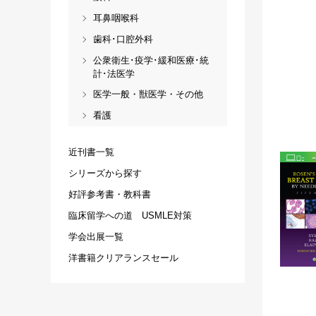
耳鼻咽喉科
歯科･口腔外科
公衆衛生･疫学･緩和医療･統
計･法医学
医学一般・獣医学・その他
看護
近刊書一覧
シリーズから探す
好評参考書・教科書
臨床留学への道 USMLE対策
学会出展一覧
洋書籍クリアランスセール