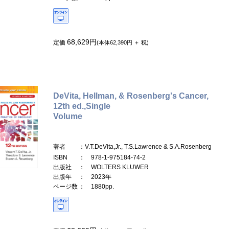
68,629円
定価
(本体62,390円 ＋ 税)
DeVita, Hellman, & Rosenberg's Cancer,
12th ed.,Single
Volume
著者
：V.T.DeVita,Jr., T.S.Lawrence & S.A.Rosenberg
ISBN
： 978-1-975184-74-2
出版社
： WOLTERS KLUWER
出版年
： 2023年
ページ数
： 1880pp.