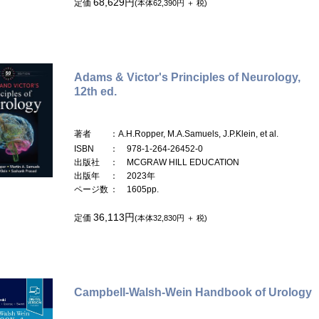
68,629円
定価
(本体62,390円 ＋ 税)
Adams & Victor's Principles of Neurology,
12th ed.
著者
：A.H.Ropper, M.A.Samuels, J.P.Klein, et al.
ISBN
： 978-1-264-26452-0
出版社
： MCGRAW HILL EDUCATION
出版年
： 2023年
ページ数
： 1605pp.
36,113円
定価
(本体32,830円 ＋ 税)
Campbell-Walsh-Wein Handbook of Urology