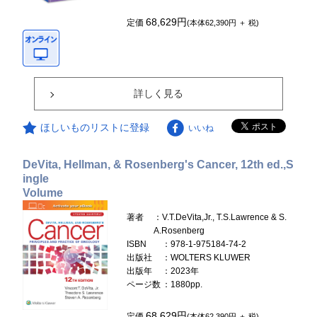
68,629円
定価
(本体62,390円 ＋ 税)
詳しく見る
ほしいものリストに登録
いいね
DeVita, Hellman, & Rosenberg's Cancer, 12th ed.,S
ingle
Volume
著者
：V.T.DeVita,Jr., T.S.Lawrence & S.
A.Rosenberg
ISBN
：978-1-975184-74-2
出版社
：WOLTERS KLUWER
出版年
：2023年
ページ数
：1880pp.
68,629円
定価
(本体62,390円 ＋ 税)