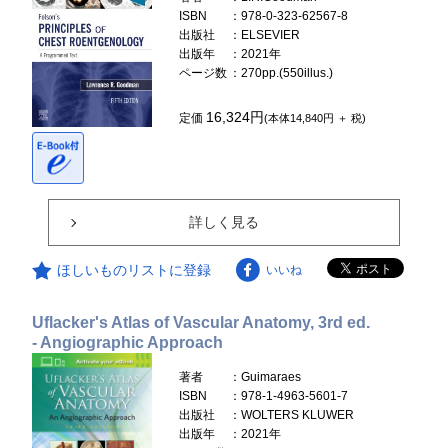
ISBN
：978-0-323-62567-8
出版社
：ELSEVIER
出版年
：2021年
ページ数
：270pp.(550illus.)
16,324円
定価
(本体14,840円 ＋ 税)
詳しく見る
ほしいものリストに登録
いいね
Uflacker's Atlas of Vascular Anatomy, 3rd ed.
- Angiographic Approach
著者
：Guimaraes
ISBN
：978-1-4963-5601-7
出版社
：WOLTERS KLUWER
出版年
：2021年