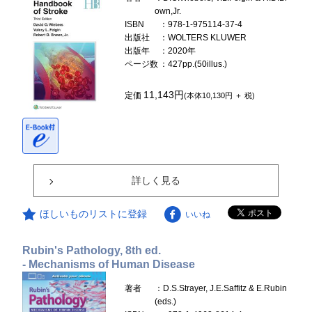
own,Jr.
ISBN
：978-1-975114-37-4
出版社
：WOLTERS KLUWER
出版年
：2020年
ページ数
：427pp.(50illus.)
11,143円
定価
(本体10,130円 ＋ 税)
詳しく見る
ほしいものリストに登録
いいね
Rubin's Pathology, 8th ed.
- Mechanisms of Human Disease
著者
：D.S.Strayer, J.E.Saffitz & E.Rubin
(eds.)