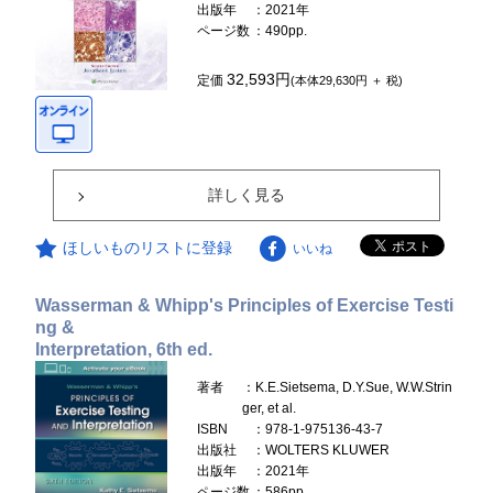
出版年
：2021年
ページ数
：490pp.
32,593円
定価
(本体29,630円 ＋ 税)
詳しく見る
ほしいものリストに登録
いいね
Wasserman & Whipp's Principles of Exercise Testi
ng &
Interpretation, 6th ed.
著者
：K.E.Sietsema, D.Y.Sue, W.W.Strin
ger, et al.
ISBN
：978-1-975136-43-7
出版社
：WOLTERS KLUWER
出版年
：2021年
ページ数
：586pp.