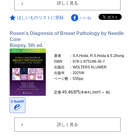
詳しく見る
ほしいものリストに登録
いいね
Rosen's Diagnosis of Breast Pathology by Needle
Core
Biopsy, 5th ed.
著者
：S.A.Hoda, R.S.Hoda & E.Zhong
ISBN
：978-1-975198-36-7
出版社
：WOLTERS KLUWER
出版年
：2025年
ページ数
：535pp.
45,463円
定価
(本体41,330円 ＋ 税)
詳しく見る