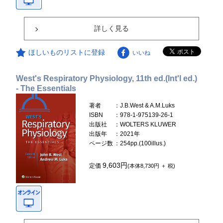
詳しく見る
ほしいものリストに登録
いいね
West's Respiratory Physiology, 11th ed.(Int'l ed.)
- The Essentials
著者
：J.B.West & A.M.Luks
ISBN
：978-1-975139-26-1
出版社
：WOLTERS KLUWER
出版年
：2021年
ページ数
：254pp.(100illus.)
9,603円
定価
(本体8,730円 ＋ 税)