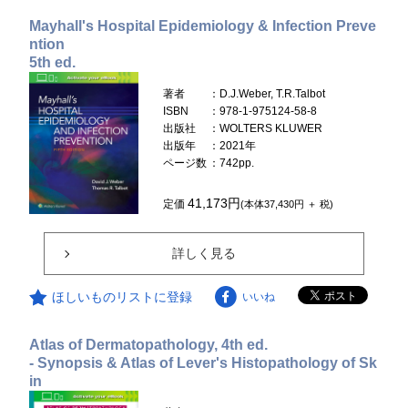
Mayhall's Hospital Epidemiology & Infection Preve
ntion
5th ed.
著者
：D.J.Weber, T.R.Talbot
ISBN
：978-1-975124-58-8
出版社
：WOLTERS KLUWER
出版年
：2021年
ページ数
：742pp.
41,173円
定価
(本体37,430円 ＋ 税)
詳しく見る
ほしいものリストに登録
いいね
Atlas of Dermatopathology, 4th ed.
- Synopsis & Atlas of Lever's Histopathology of Sk
in