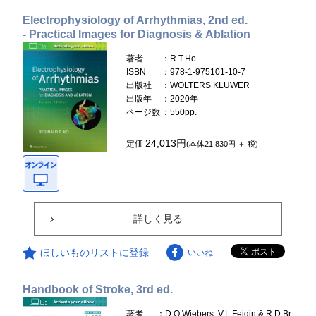
Electrophysiology of Arrhythmias, 2nd ed.
- Practical Images for Diagnosis & Ablation
著者
：R.T.Ho
ISBN
：978-1-975101-10-7
出版社
：WOLTERS KLUWER
出版年
：2020年
ページ数
：550pp.
24,013円
定価
(本体21,830円 ＋ 税)
詳しく見る
ほしいものリストに登録
いいね
Handbook of Stroke, 3rd ed.
著者
：D.O.Wiebers, V.L.Feigin & R.D.Br