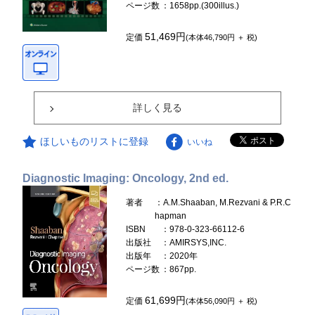
ページ数
：1658pp.(300illus.)
51,469円
定価
(本体46,790円 ＋ 税)
詳しく見る
ほしいものリストに登録
いいね
Diagnostic Imaging: Oncology, 2nd ed.
著者
：A.M.Shaaban, M.Rezvani & P.R.C
hapman
ISBN
：978-0-323-66112-6
出版社
：AMIRSYS,INC.
出版年
：2020年
ページ数
：867pp.
61,699円
定価
(本体56,090円 ＋ 税)