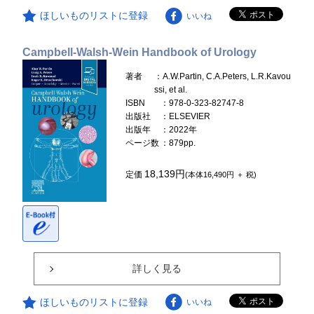
ほしいものリストに登録
いいね
Campbell-Walsh-Wein Handbook of Urology
著者
：A.W.Partin, C.A.Peters, L.R.Kavou
ssi, et al.
ISBN
：978-0-323-82747-8
出版社
：ELSEVIER
出版年
：2022年
ページ数
：879pp.
18,139円
定価
(本体16,490円 ＋ 税)
詳しく見る
ほしいものリストに登録
いいね