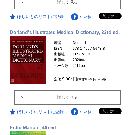
詳しく見る
ほしいものリストに登録
いいね
Dorland's Illustrated Medical Dictionary, 33rd ed.
著者
：Dorland
ISBN
：978-1-4557-5643-8
出版社
：ELSEVIER
出版年
：2020年
ページ数
：2116pp.
9,064円
定価
(本体8,240円 ＋ 税)
詳しく見る
ほしいものリストに登録
いいね
Echo Manual, 4th ed.