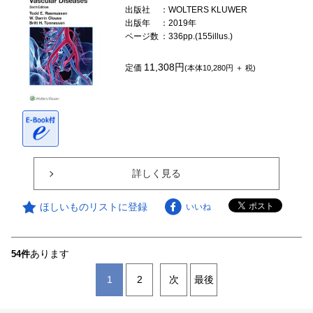
出版社
：WOLTERS KLUWER
出版年
：2019年
ページ数
：336pp.(155illus.)
11,308円
定価
(本体10,280円 ＋ 税)
詳しく見る
ほしいものリストに登録
いいね
あります
54件
1
2
次
最後