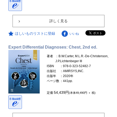
詳しく見る
ほしいものリストに登録
いいね
Expert Differential Diagnoses: Chest, 2nd ed.
著者
：B.W.Carter, M.L.R.-De-Christenson,
J.P.Lichtenbeger III
ISBN
：978-0-323-52482-7
出版社
：AMIRSYS,INC.
出版年
：2020年
ページ数
：441pp.
54,439円
定価
(本体49,490円 ＋ 税)