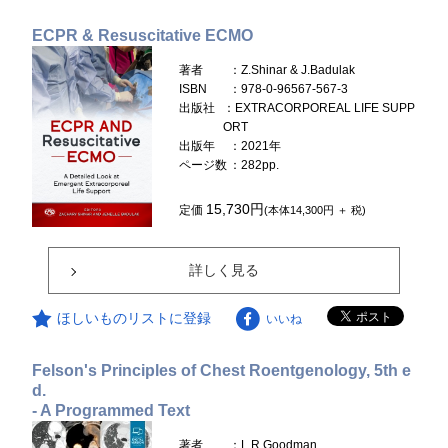
ECPR & Resuscitative ECMO
著者
：Z.Shinar & J.Badulak
ISBN
：978-0-96567-567-3
出版社
：EXTRACORPOREAL LIFE SUPP
ORT
出版年
：2021年
ページ数
：282pp.
15,730円
定価
(本体14,300円 ＋ 税)
詳しく見る
ほしいものリストに登録
いいね
Felson's Principles of Chest Roentgenology, 5th e
d.
- A Programmed Text
著者
：L.R.Goodman