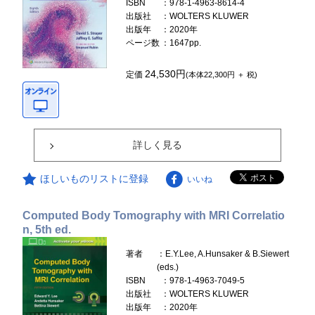
ISBN
：978-1-4963-8614-4
出版社
：WOLTERS KLUWER
出版年
：2020年
ページ数
：1647pp.
24,530円
定価
(本体22,300円 ＋ 税)
詳しく見る
ほしいものリストに登録
いいね
Computed Body Tomography with MRI Correlatio
n, 5th ed.
著者
：E.Y.Lee, A.Hunsaker & B.Siewert
(eds.)
ISBN
：978-1-4963-7049-5
出版社
：WOLTERS KLUWER
出版年
：2020年