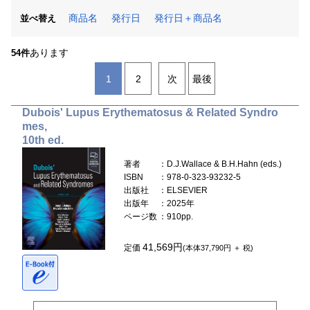
商品名
発行日
発行日＋商品名
並べ替え
あります
54件
1
2
次
最後
Dubois' Lupus Erythematosus & Related Syndro
mes,
10th ed.
著者
：D.J.Wallace & B.H.Hahn (eds.)
ISBN
：978-0-323-93232-5
出版社
：ELSEVIER
出版年
：2025年
ページ数
：910pp.
41,569円
定価
(本体37,790円 ＋ 税)