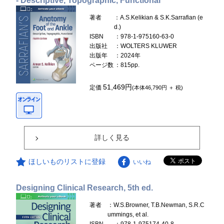
- Descriptive, Topographic, Functional
著者
：A.S.Kelikian & S.K.Sarrafian (e
d.)
ISBN
：978-1-975160-63-0
出版社
：WOLTERS KLUWER
出版年
：2024年
ページ数
：815pp.
51,469円
定価
(本体46,790円 ＋ 税)
詳しく見る
ほしいものリストに登録
いいね
Designing Clinical Research, 5th ed.
著者
：W.S.Browner, T.B.Newman, S.R.C
ummings, et al.