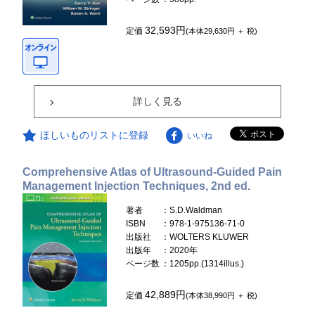
32,593円
定価
(本体29,630円 ＋ 税)
詳しく見る
ほしいものリストに登録
いいね
Comprehensive Atlas of Ultrasound-Guided Pain
Management Injection Techniques, 2nd ed.
著者
：S.D.Waldman
ISBN
：978-1-975136-71-0
出版社
：WOLTERS KLUWER
出版年
：2020年
ページ数
：1205pp.(1314illus.)
42,889円
定価
(本体38,990円 ＋ 税)