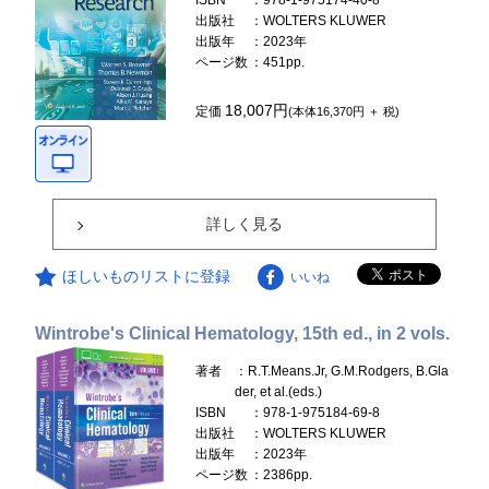
ISBN
：978-1-975174-40-8
出版社
：WOLTERS KLUWER
出版年
：2023年
ページ数
：451pp.
18,007円
定価
(本体16,370円 ＋ 税)
詳しく見る
ほしいものリストに登録
いいね
Wintrobe's Clinical Hematology, 15th ed., in 2 vols.
著者
：R.T.Means.Jr, G.M.Rodgers, B.Gla
der, et al.(eds.)
ISBN
：978-1-975184-69-8
出版社
：WOLTERS KLUWER
出版年
：2023年
ページ数
：2386pp.