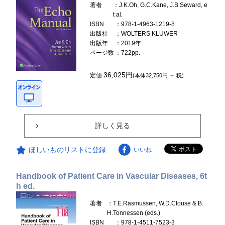
著者
：J.K.Oh, G.C.Kane, J.B.Seward, e
t al.
ISBN
：978-1-4963-1219-8
出版社
：WOLTERS KLUWER
出版年
：2019年
ページ数
：722pp.
36,025円
定価
(本体32,750円 ＋ 税)
詳しく見る
ほしいものリストに登録
いいね
Handbook of Patient Care in Vascular Diseases, 6t
h ed.
著者
：T.E.Rasmussen, W.D.Clouse & B.
H.Tonnessen (eds.)
ISBN
：978-1-4511-7523-3