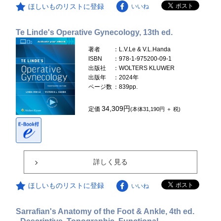
ほしいものリストに登録
いいね
Te Linde's Operative Gynecology, 13th ed.
著者
：L.V.Le & V.L.Handa
ISBN
：978-1-975200-09-1
出版社
：WOLTERS KLUWER
出版年
：2024年
ページ数
：839pp.
34,309円
定価
(本体31,190円 ＋ 税)
詳しく見る
ほしいものリストに登録
いいね
Sarrafian's Anatomy of the Foot & Ankle, 4th ed.