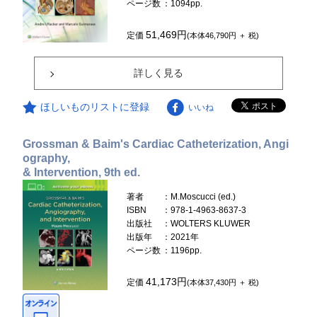
ページ数
：1094pp.
51,469円
定価
(本体46,790円 ＋ 税)
詳しく見る
ほしいものリストに登録
いいね
Grossman & Baim's Cardiac Catheterization, Angi
ography,
& Intervention, 9th ed.
著者
：M.Moscucci (ed.)
ISBN
：978-1-4963-8637-3
出版社
：WOLTERS KLUWER
出版年
：2021年
ページ数
：1196pp.
41,173円
定価
(本体37,430円 ＋ 税)