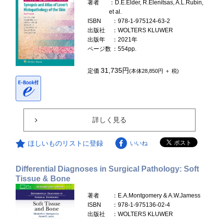
著者
：D.E.Elder, R.Elenitsas, A.L.Rubin,
et al.
ISBN
：978-1-975124-63-2
出版社
：WOLTERS KLUWER
出版年
：2021年
ページ数
：554pp.
31,735円
定価
(本体28,850円 ＋ 税)
詳しく見る
ほしいものリストに登録
いいね
Differential Diagnoses in Surgical Pathology: Soft
Tissue & Bone
著者
：E.A.Montgomery & A.W.Jamess
ISBN
：978-1-975136-02-4
出版社
：WOLTERS KLUWER