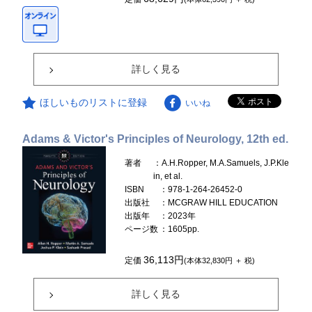
詳しく見る
ほしいものリストに登録
いいね
Adams & Victor's Principles of Neurology, 12th ed.
著者
：A.H.Ropper, M.A.Samuels, J.P.Kle
in, et al.
ISBN
：978-1-264-26452-0
出版社
：MCGRAW HILL EDUCATION
出版年
：2023年
ページ数
：1605pp.
36,113円
定価
(本体32,830円 ＋ 税)
詳しく見る