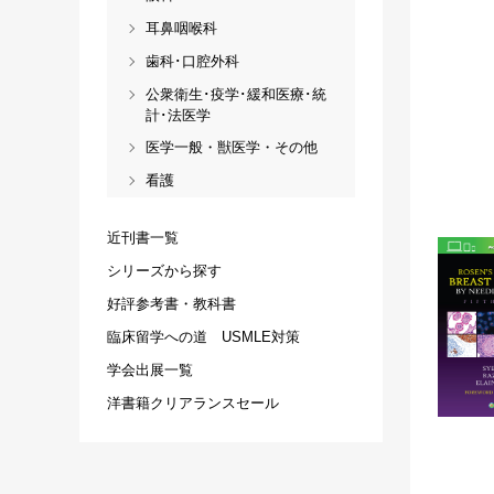
耳鼻咽喉科
歯科･口腔外科
公衆衛生･疫学･緩和医療･統
計･法医学
医学一般・獣医学・その他
看護
近刊書一覧
シリーズから探す
好評参考書・教科書
臨床留学への道 USMLE対策
学会出展一覧
洋書籍クリアランスセール