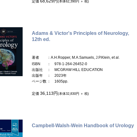
68,629円
定価
(本体62,390円 ＋ 税)
Adams & Victor's Principles of Neurology,
12th ed.
著者
：A.H.Ropper, M.A.Samuels, J.P.Klein, et al.
ISBN
： 978-1-264-26452-0
出版社
： MCGRAW HILL EDUCATION
出版年
： 2023年
ページ数
： 1605pp.
36,113円
定価
(本体32,830円 ＋ 税)
Campbell-Walsh-Wein Handbook of Urology