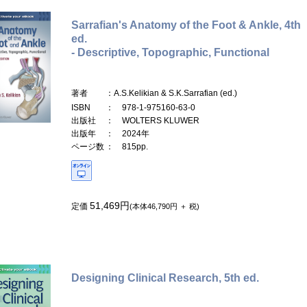
Sarrafian's Anatomy of the Foot & Ankle, 4th
ed.
- Descriptive, Topographic, Functional
著者
：A.S.Kelikian & S.K.Sarrafian (ed.)
ISBN
： 978-1-975160-63-0
出版社
： WOLTERS KLUWER
出版年
： 2024年
ページ数
： 815pp.
51,469円
定価
(本体46,790円 ＋ 税)
Designing Clinical Research, 5th ed.