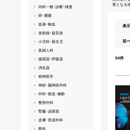
更となる
内科一般･診断･検査
癌･腫瘍
血液･輸血
表
放射線･超音波
並
小児科･新生児
産婦人科
54
件
循環器･呼吸器
消化器
精神医学
神経･脳神経外科
外科･救急･麻酔
整形外科
腎臓･泌尿器
皮膚･形成外科
眼科