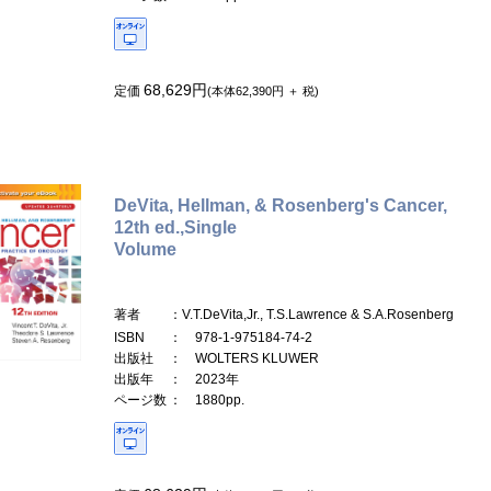
68,629円
定価
(本体62,390円 ＋ 税)
DeVita, Hellman, & Rosenberg's Cancer,
12th ed.,Single
Volume
著者
：V.T.DeVita,Jr., T.S.Lawrence & S.A.Rosenberg
ISBN
： 978-1-975184-74-2
出版社
： WOLTERS KLUWER
出版年
： 2023年
ページ数
： 1880pp.