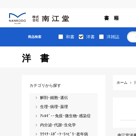
書 籍
和書
洋書
洋雑誌
商品検索
洋書
ホーム
カテゴリから探す
解剖･細胞･遺伝
生理･病理･薬理
ｱﾚﾙｷﾞｰ･免疫･微生物･感染症
内分泌･代謝･生化学
ﾘｳﾏﾁ･ｽﾎﾟｰﾂ･ﾘﾊﾋﾞﾘ･老年病
南江堂洋