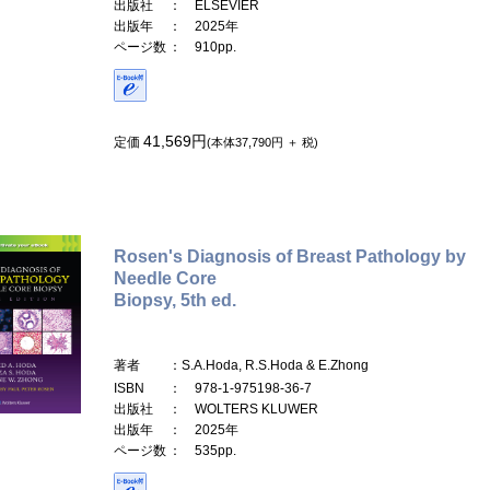
出版社
： ELSEVIER
出版年
： 2025年
ページ数
： 910pp.
41,569円
定価
(本体37,790円 ＋ 税)
Rosen's Diagnosis of Breast Pathology by
Needle Core
Biopsy, 5th ed.
著者
：S.A.Hoda, R.S.Hoda & E.Zhong
ISBN
： 978-1-975198-36-7
出版社
： WOLTERS KLUWER
出版年
： 2025年
ページ数
： 535pp.