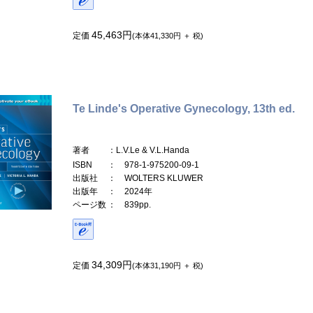
45,463円
定価
(本体41,330円 ＋ 税)
Te Linde's Operative Gynecology, 13th ed.
著者
：L.V.Le & V.L.Handa
ISBN
： 978-1-975200-09-1
出版社
： WOLTERS KLUWER
出版年
： 2024年
ページ数
： 839pp.
34,309円
定価
(本体31,190円 ＋ 税)