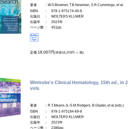
著者
：W.S.Browner, T.B.Newman, S.R.Cummings, et al.
ISBN
： 978-1-975174-40-8
出版社
： WOLTERS KLUWER
出版年
： 2023年
ページ数
： 451pp.
18,007円
定価
(本体16,370円 ＋ 税)
Wintrobe's Clinical Hematology, 15th ed., in 2
vols.
著者
：R.T.Means.Jr, G.M.Rodgers, B.Glader, et al.(eds.)
ISBN
： 978-1-975184-69-8
出版社
： WOLTERS KLUWER
出版年
： 2023年
ページ数
： 2386pp.