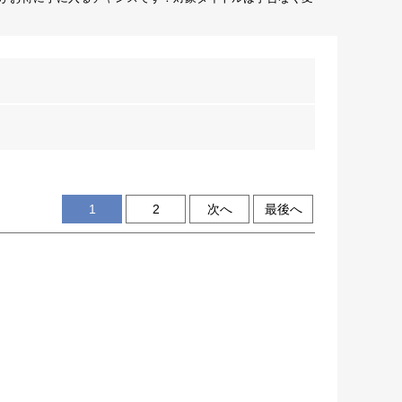
1
2
次へ
最後へ