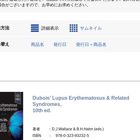
場合がございますので、お早めにお求めください。
示方法
詳細表示
サムネイル
べ替え
商品名
発行日
発行日＋商品名
Dubois' Lupus Erythematosus & Related
Syndromes,
10th ed.
著者
：D.J.Wallace & B.H.Hahn (eds.)
ISBN
： 978-0-323-93232-5