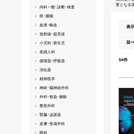
更となる
内科一般･診断･検査
癌･腫瘍
血液･輸血
表
放射線･超音波
並
小児科･新生児
産婦人科
54
件
循環器･呼吸器
消化器
精神医学
神経･脳神経外科
外科･救急･麻酔
整形外科
腎臓･泌尿器
皮膚･形成外科
眼科