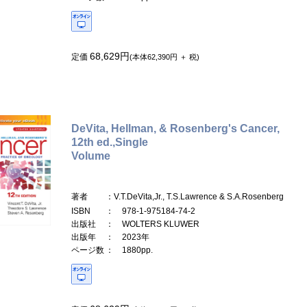
68,629円
定価
(本体62,390円 ＋ 税)
DeVita, Hellman, & Rosenberg's Cancer,
12th ed.,Single
Volume
著者
：V.T.DeVita,Jr., T.S.Lawrence & S.A.Rosenberg
ISBN
： 978-1-975184-74-2
出版社
： WOLTERS KLUWER
出版年
： 2023年
ページ数
： 1880pp.