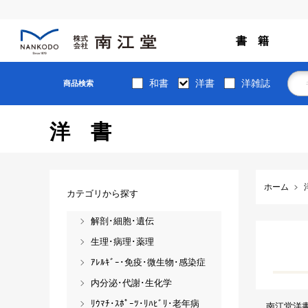
書 籍
和書
洋書
洋雑誌
商品検索
洋書
ホーム
カテゴリから探す
解剖･細胞･遺伝
生理･病理･薬理
ｱﾚﾙｷﾞｰ･免疫･微生物･感染症
内分泌･代謝･生化学
ﾘｳﾏﾁ･ｽﾎﾟｰﾂ･ﾘﾊﾋﾞﾘ･老年病
南江堂洋