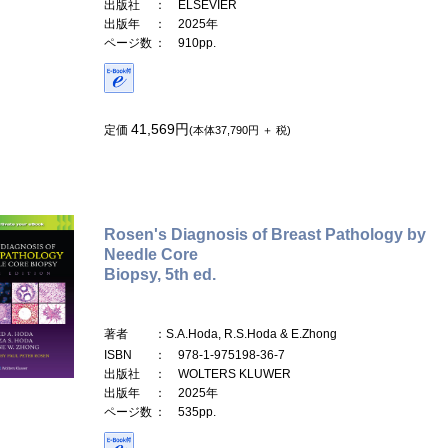
出版社
： ELSEVIER
出版年
： 2025年
ページ数
： 910pp.
41,569円
定価
(本体37,790円 ＋ 税)
Rosen's Diagnosis of Breast Pathology by
Needle Core
Biopsy, 5th ed.
著者
：S.A.Hoda, R.S.Hoda & E.Zhong
ISBN
： 978-1-975198-36-7
出版社
： WOLTERS KLUWER
出版年
： 2025年
ページ数
： 535pp.