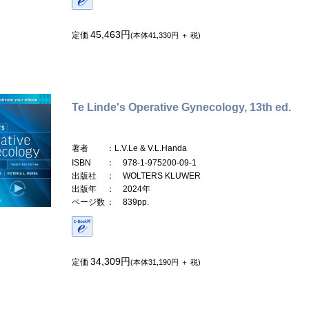
45,463円
定価
(本体41,330円 ＋ 税)
Te Linde's Operative Gynecology, 13th ed.
著者
：L.V.Le & V.L.Handa
ISBN
： 978-1-975200-09-1
出版社
： WOLTERS KLUWER
出版年
： 2024年
ページ数
： 839pp.
34,309円
定価
(本体31,190円 ＋ 税)