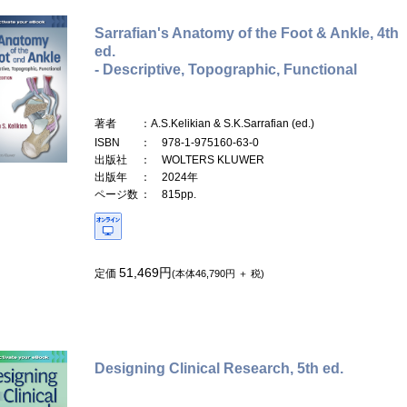
Sarrafian's Anatomy of the Foot & Ankle, 4th
ed.
- Descriptive, Topographic, Functional
著者
：A.S.Kelikian & S.K.Sarrafian (ed.)
ISBN
： 978-1-975160-63-0
出版社
： WOLTERS KLUWER
出版年
： 2024年
ページ数
： 815pp.
51,469円
定価
(本体46,790円 ＋ 税)
Designing Clinical Research, 5th ed.