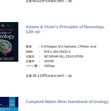
68,629円
定価
(本体62,390円 ＋ 税)
Adams & Victor's Principles of Neurology,
12th ed.
著者
：A.H.Ropper, M.A.Samuels, J.P.Klein, et al.
ISBN
： 978-1-264-26452-0
出版社
： MCGRAW HILL EDUCATION
出版年
： 2023年
ページ数
： 1605pp.
36,113円
定価
(本体32,830円 ＋ 税)
Campbell-Walsh-Wein Handbook of Urology