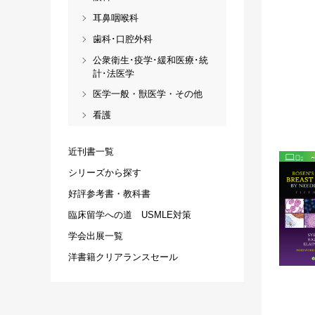
耳鼻咽喉科
歯科･口腔外科
公衆衛生･疫学･緩和医療･統
計･法医学
医学一般・獣医学・その他
看護
近刊書一覧
シリーズから探す
好評参考書・教科書
臨床留学への道 USMLE対策
学会出展一覧
洋書籍クリアランスセール