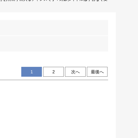
1
2
次へ
最後へ