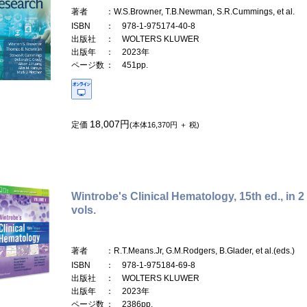
著者
：W.S.Browner, T.B.Newman, S.R.Cummings, et al.
ISBN
： 978-1-975174-40-8
出版社
： WOLTERS KLUWER
出版年
： 2023年
ページ数
： 451pp.
18,007円
定価
(本体16,370円 ＋ 税)
Wintrobe's Clinical Hematology, 15th ed., in 2
vols.
著者
：R.T.Means.Jr, G.M.Rodgers, B.Glader, et al.(eds.)
ISBN
： 978-1-975184-69-8
出版社
： WOLTERS KLUWER
出版年
： 2023年
ページ数
： 2386pp.