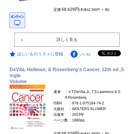
68,629円
定価
(本体62,390円 ＋ 税)
詳しく見る
ほしいものリストに登録
いいね
DeVita, Hellman, & Rosenberg's Cancer, 12th ed.,S
ingle
Volume
著者
：V.T.DeVita,Jr., T.S.Lawrence & S.
A.Rosenberg
ISBN
：978-1-975184-74-2
出版社
：WOLTERS KLUWER
出版年
：2023年
ページ数
：1880pp.
68,629円
定価
(本体62,390円 ＋ 税)