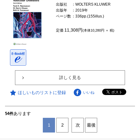
出版社
：WOLTERS KLUWER
出版年
：2019年
ページ数
：336pp.(155illus.)
11,308円
定価
(本体10,280円 ＋ 税)
詳しく見る
ほしいものリストに登録
いいね
あります
54件
1
2
次
最後