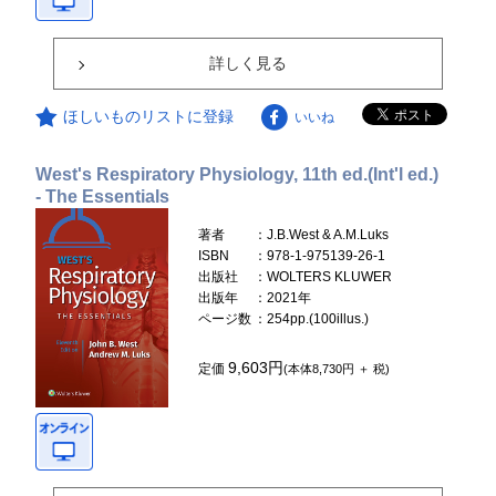
詳しく見る
ほしいものリストに登録
いいね
West's Respiratory Physiology, 11th ed.(Int'l ed.)
- The Essentials
著者
：J.B.West & A.M.Luks
ISBN
：978-1-975139-26-1
出版社
：WOLTERS KLUWER
出版年
：2021年
ページ数
：254pp.(100illus.)
9,603円
定価
(本体8,730円 ＋ 税)