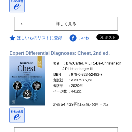
詳しく見る
ほしいものリストに登録
いいね
Expert Differential Diagnoses: Chest, 2nd ed.
著者
：B.W.Carter, M.L.R.-De-Christenson,
J.P.Lichtenbeger III
ISBN
：978-0-323-52482-7
出版社
：AMIRSYS,INC.
出版年
：2020年
ページ数
：441pp.
54,439円
定価
(本体49,490円 ＋ 税)