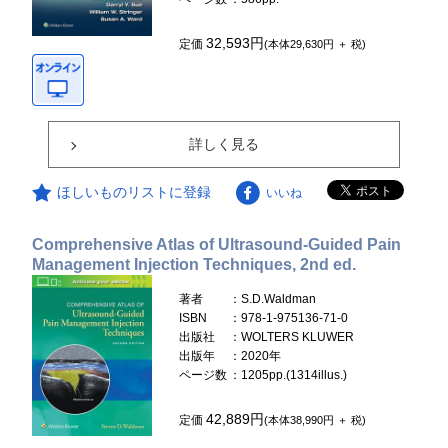
32,593円
定価
(本体29,630円 ＋ 税)
詳しく見る
ほしいものリストに登録
いいね
Comprehensive Atlas of Ultrasound-Guided Pain
Management Injection Techniques, 2nd ed.
著者
：S.D.Waldman
ISBN
：978-1-975136-71-0
出版社
：WOLTERS KLUWER
出版年
：2020年
ページ数
：1205pp.(1314illus.)
42,889円
定価
(本体38,990円 ＋ 税)