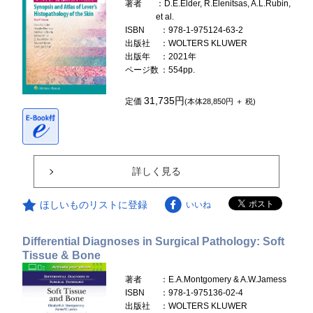
著者
：D.E.Elder, R.Elenitsas, A.L.Rubin,
et al.
ISBN
：978-1-975124-63-2
出版社
：WOLTERS KLUWER
出版年
：2021年
ページ数
：554pp.
31,735円
定価
(本体28,850円 ＋ 税)
詳しく見る
ほしいものリストに登録
いいね
Differential Diagnoses in Surgical Pathology: Soft
Tissue & Bone
著者
：E.A.Montgomery & A.W.Jamess
ISBN
：978-1-975136-02-4
出版社
：WOLTERS KLUWER