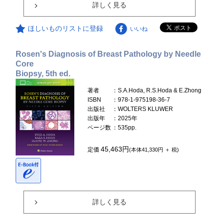
詳しく見る
ほしいものリストに登録
いいね
Rosen's Diagnosis of Breast Pathology by Needle
Core
Biopsy, 5th ed.
著者
：S.A.Hoda, R.S.Hoda & E.Zhong
ISBN
：978-1-975198-36-7
出版社
：WOLTERS KLUWER
出版年
：2025年
ページ数
：535pp.
45,463円
定価
(本体41,330円 ＋ 税)
詳しく見る