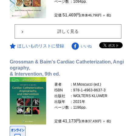
ページ数
：1094pp.
51,469円
定価
(本体46,790円 ＋ 税)
詳しく見る
ほしいものリストに登録
いいね
Grossman & Baim's Cardiac Catheterization, Angi
ography,
& Intervention, 9th ed.
著者
：M.Moscucci (ed.)
ISBN
：978-1-4963-8637-3
出版社
：WOLTERS KLUWER
出版年
：2021年
ページ数
：1196pp.
41,173円
定価
(本体37,430円 ＋ 税)