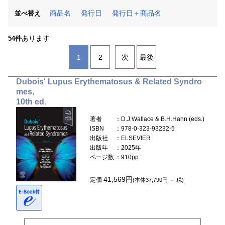
商品名
発行日
発行日＋商品名
並べ替え
あります
54件
1
2
次
最後
Dubois' Lupus Erythematosus & Related Syndro
mes,
10th ed.
著者
：D.J.Wallace & B.H.Hahn (eds.)
ISBN
：978-0-323-93232-5
出版社
：ELSEVIER
出版年
：2025年
ページ数
：910pp.
41,569円
定価
(本体37,790円 ＋ 税)