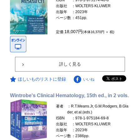
ISBN
：978-1-975174-40-8
出版社
：WOLTERS KLUWER
出版年
：2023年
ページ数
：451pp.
18,007円
定価
(本体16,370円 ＋ 税)
詳しく見る
ほしいものリストに登録
いいね
Wintrobe's Clinical Hematology, 15th ed., in 2 vols.
著者
：R.T.Means.Jr, G.M.Rodgers, B.Gla
der, et al.(eds.)
ISBN
：978-1-975184-69-8
出版社
：WOLTERS KLUWER
出版年
：2023年
ページ数
：2386pp.