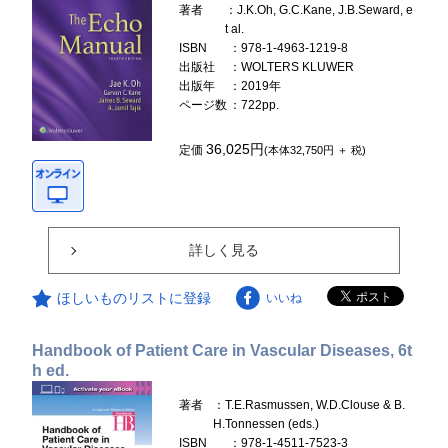
著者
：J.K.Oh, G.C.Kane, J.B.Seward, e
t al.
ISBN
：978-1-4963-1219-8
出版社
：WOLTERS KLUWER
出版年
：2019年
ページ数
：722pp.
36,025円
定価
(本体32,750円 ＋ 税)
詳しく見る
ほしいものリストに登録
いいね
Handbook of Patient Care in Vascular Diseases, 6t
h ed.
著者
：T.E.Rasmussen, W.D.Clouse & B.
H.Tonnessen (eds.)
ISBN
：978-1-4511-7523-3