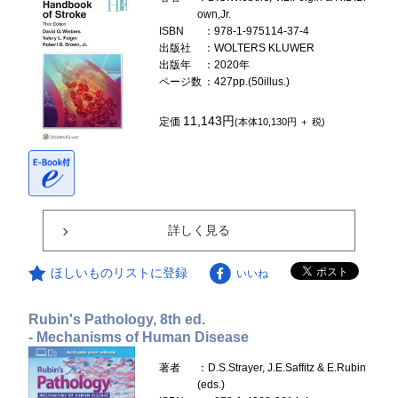
own,Jr.
ISBN
：978-1-975114-37-4
出版社
：WOLTERS KLUWER
出版年
：2020年
ページ数
：427pp.(50illus.)
11,143円
定価
(本体10,130円 ＋ 税)
詳しく見る
ほしいものリストに登録
いいね
Rubin's Pathology, 8th ed.
- Mechanisms of Human Disease
著者
：D.S.Strayer, J.E.Saffitz & E.Rubin
(eds.)