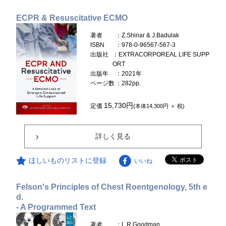
ECPR & Resuscitative ECMO
著者
：Z.Shinar & J.Badulak
ISBN
：978-0-96567-567-3
出版社
：EXTRACORPOREAL LIFE SUPP
ORT
出版年
：2021年
ページ数
：282pp.
15,730円
定価
(本体14,300円 ＋ 税)
詳しく見る
ほしいものリストに登録
いいね
Felson's Principles of Chest Roentgenology, 5th e
d.
- A Programmed Text
著者
：L.R.Goodman