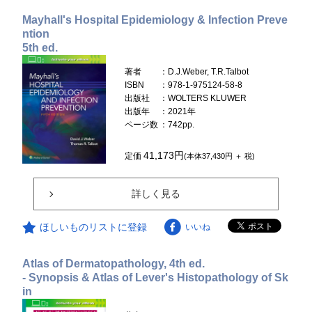
Mayhall's Hospital Epidemiology & Infection Preve
ntion
5th ed.
著者
：D.J.Weber, T.R.Talbot
ISBN
：978-1-975124-58-8
出版社
：WOLTERS KLUWER
出版年
：2021年
ページ数
：742pp.
41,173円
定価
(本体37,430円 ＋ 税)
詳しく見る
ほしいものリストに登録
いいね
Atlas of Dermatopathology, 4th ed.
- Synopsis & Atlas of Lever's Histopathology of Sk
in