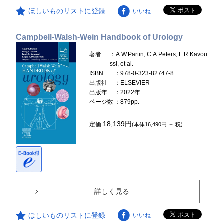
ほしいものリストに登録
いいね
Campbell-Walsh-Wein Handbook of Urology
著者
：A.W.Partin, C.A.Peters, L.R.Kavou
ssi, et al.
ISBN
：978-0-323-82747-8
出版社
：ELSEVIER
出版年
：2022年
ページ数
：879pp.
18,139円
定価
(本体16,490円 ＋ 税)
詳しく見る
ほしいものリストに登録
いいね