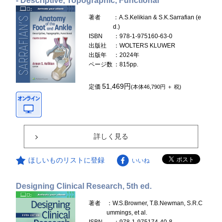
- Descriptive, Topographic, Functional
著者
：A.S.Kelikian & S.K.Sarrafian (e
d.)
ISBN
：978-1-975160-63-0
出版社
：WOLTERS KLUWER
出版年
：2024年
ページ数
：815pp.
51,469円
定価
(本体46,790円 ＋ 税)
詳しく見る
ほしいものリストに登録
いいね
Designing Clinical Research, 5th ed.
著者
：W.S.Browner, T.B.Newman, S.R.C
ummings, et al.