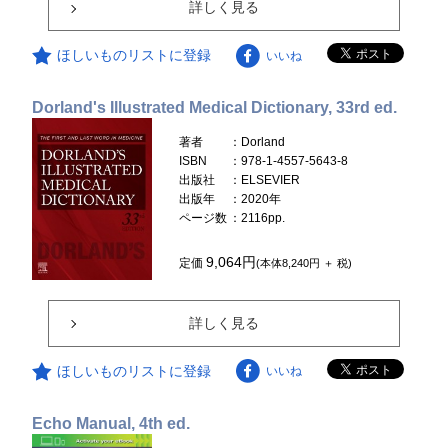
詳しく見る
ほしいものリストに登録
いいね
Dorland's Illustrated Medical Dictionary, 33rd ed.
著者
：Dorland
ISBN
：978-1-4557-5643-8
出版社
：ELSEVIER
出版年
：2020年
ページ数
：2116pp.
9,064円
定価
(本体8,240円 ＋ 税)
詳しく見る
ほしいものリストに登録
いいね
Echo Manual, 4th ed.