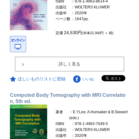
ISBN
：978-1-4963-8614-4
出版社
：WOLTERS KLUWER
出版年
：2020年
ページ数
：1647pp.
24,530円
定価
(本体22,300円 ＋ 税)
詳しく見る
ほしいものリストに登録
いいね
Computed Body Tomography with MRI Correlatio
n, 5th ed.
著者
：E.Y.Lee, A.Hunsaker & B.Siewert
(eds.)
ISBN
：978-1-4963-7049-5
出版社
：WOLTERS KLUWER
出版年
：2020年