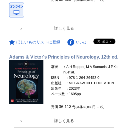
詳しく見る
ほしいものリストに登録
いいね
Adams & Victor's Principles of Neurology, 12th ed.
著者
：A.H.Ropper, M.A.Samuels, J.P.Kle
in, et al.
ISBN
：978-1-264-26452-0
出版社
：MCGRAW HILL EDUCATION
出版年
：2023年
ページ数
：1605pp.
36,113円
定価
(本体32,830円 ＋ 税)
詳しく見る