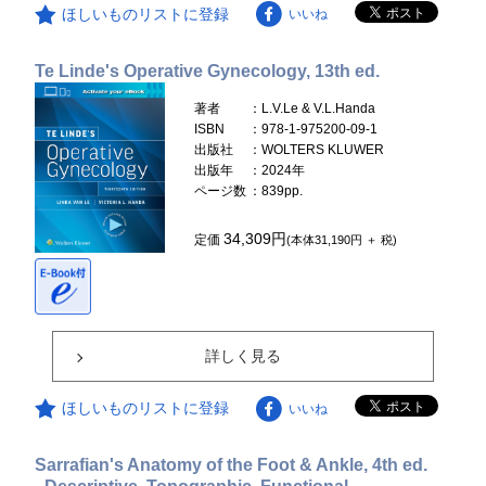
ほしいものリストに登録
いいね
Te Linde's Operative Gynecology, 13th ed.
著者
：L.V.Le & V.L.Handa
ISBN
：978-1-975200-09-1
出版社
：WOLTERS KLUWER
出版年
：2024年
ページ数
：839pp.
34,309円
定価
(本体31,190円 ＋ 税)
詳しく見る
ほしいものリストに登録
いいね
Sarrafian's Anatomy of the Foot & Ankle, 4th ed.