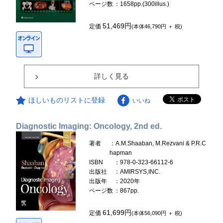
ページ数
：1658pp.(300illus.)
51,469円
定価
(本体46,790円 ＋ 税)
詳しく見る
ほしいものリストに登録
いいね
Diagnostic Imaging: Oncology, 2nd ed.
著者
：A.M.Shaaban, M.Rezvani & P.R.C
hapman
ISBN
：978-0-323-66112-6
出版社
：AMIRSYS,INC.
出版年
：2020年
ページ数
：867pp.
61,699円
定価
(本体56,090円 ＋ 税)