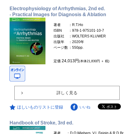
Electrophysiology of Arrhythmias, 2nd ed.
- Practical Images for Diagnosis & Ablation
著者
：R.T.Ho
ISBN
：978-1-975101-10-7
出版社
：WOLTERS KLUWER
出版年
：2020年
ページ数
：550pp.
24,013円
定価
(本体21,830円 ＋ 税)
詳しく見る
ほしいものリストに登録
いいね
Handbook of Stroke, 3rd ed.
著者
：D.O.Wiebers, V.L.Feigin & R.D.Br