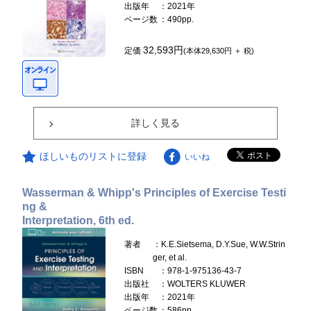
出版年
：2021年
ページ数
：490pp.
32,593円
定価
(本体29,630円 ＋ 税)
詳しく見る
ほしいものリストに登録
いいね
Wasserman & Whipp's Principles of Exercise Testi
ng &
Interpretation, 6th ed.
著者
：K.E.Sietsema, D.Y.Sue, W.W.Strin
ger, et al.
ISBN
：978-1-975136-43-7
出版社
：WOLTERS KLUWER
出版年
：2021年
ページ数
：586pp.