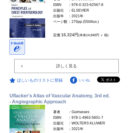
ISBN
：978-0-323-62567-8
出版社
：ELSEVIER
出版年
：2021年
ページ数
：270pp.(550illus.)
16,324円
定価
(本体14,840円 ＋ 税)
詳しく見る
ほしいものリストに登録
いいね
Uflacker's Atlas of Vascular Anatomy, 3rd ed.
- Angiographic Approach
著者
：Guimaraes
ISBN
：978-1-4963-5601-7
出版社
：WOLTERS KLUWER
出版年
：2021年