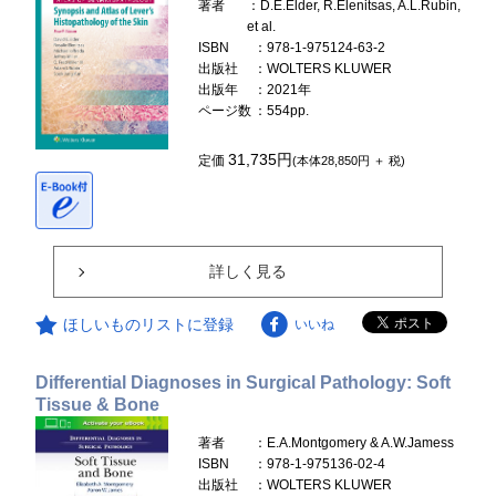
著者
：D.E.Elder, R.Elenitsas, A.L.Rubin,
et al.
ISBN
：978-1-975124-63-2
出版社
：WOLTERS KLUWER
出版年
：2021年
ページ数
：554pp.
31,735円
定価
(本体28,850円 ＋ 税)
詳しく見る
ほしいものリストに登録
いいね
Differential Diagnoses in Surgical Pathology: Soft
Tissue & Bone
著者
：E.A.Montgomery & A.W.Jamess
ISBN
：978-1-975136-02-4
出版社
：WOLTERS KLUWER