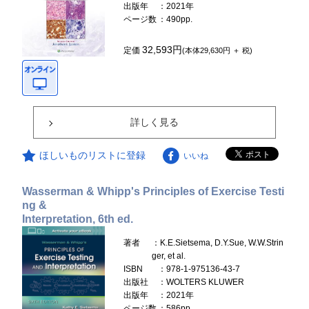
出版年
：2021年
ページ数
：490pp.
32,593円
定価
(本体29,630円 ＋ 税)
詳しく見る
ほしいものリストに登録
いいね
Wasserman & Whipp's Principles of Exercise Testi
ng &
Interpretation, 6th ed.
著者
：K.E.Sietsema, D.Y.Sue, W.W.Strin
ger, et al.
ISBN
：978-1-975136-43-7
出版社
：WOLTERS KLUWER
出版年
：2021年
ページ数
：586pp.