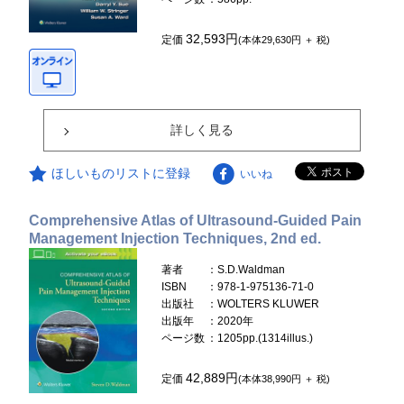
32,593円
定価
(本体29,630円 ＋ 税)
詳しく見る
ほしいものリストに登録
いいね
Comprehensive Atlas of Ultrasound-Guided Pain
Management Injection Techniques, 2nd ed.
著者
：S.D.Waldman
ISBN
：978-1-975136-71-0
出版社
：WOLTERS KLUWER
出版年
：2020年
ページ数
：1205pp.(1314illus.)
42,889円
定価
(本体38,990円 ＋ 税)