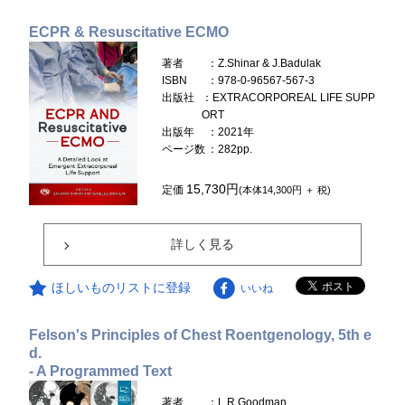
ECPR & Resuscitative ECMO
著者
：Z.Shinar & J.Badulak
ISBN
：978-0-96567-567-3
出版社
：EXTRACORPOREAL LIFE SUPP
ORT
出版年
：2021年
ページ数
：282pp.
15,730円
定価
(本体14,300円 ＋ 税)
詳しく見る
ほしいものリストに登録
いいね
Felson's Principles of Chest Roentgenology, 5th e
d.
- A Programmed Text
著者
：L.R.Goodman