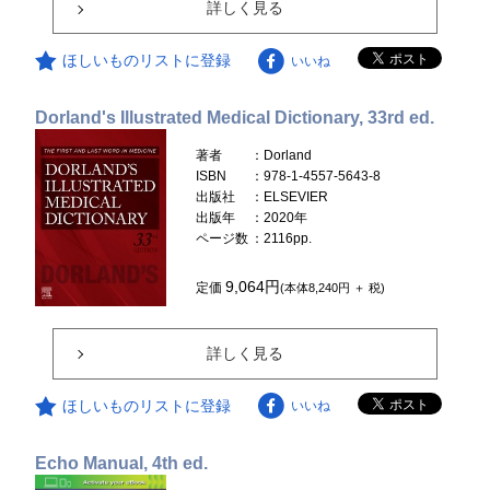
詳しく見る
ほしいものリストに登録
いいね
Dorland's Illustrated Medical Dictionary, 33rd ed.
著者
：Dorland
ISBN
：978-1-4557-5643-8
出版社
：ELSEVIER
出版年
：2020年
ページ数
：2116pp.
9,064円
定価
(本体8,240円 ＋ 税)
詳しく見る
ほしいものリストに登録
いいね
Echo Manual, 4th ed.