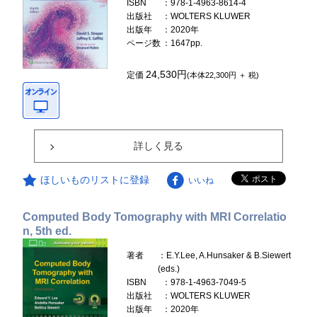
ISBN
：978-1-4963-8614-4
出版社
：WOLTERS KLUWER
出版年
：2020年
ページ数
：1647pp.
24,530円
定価
(本体22,300円 ＋ 税)
詳しく見る
ほしいものリストに登録
いいね
Computed Body Tomography with MRI Correlatio
n, 5th ed.
著者
：E.Y.Lee, A.Hunsaker & B.Siewert
(eds.)
ISBN
：978-1-4963-7049-5
出版社
：WOLTERS KLUWER
出版年
：2020年