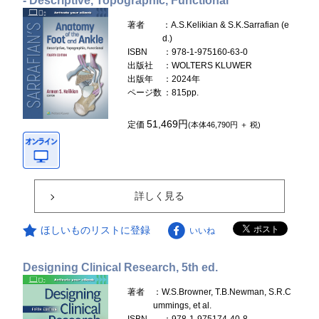
- Descriptive, Topographic, Functional
著者
：A.S.Kelikian & S.K.Sarrafian (e
d.)
ISBN
：978-1-975160-63-0
出版社
：WOLTERS KLUWER
出版年
：2024年
ページ数
：815pp.
51,469円
定価
(本体46,790円 ＋ 税)
詳しく見る
ほしいものリストに登録
いいね
Designing Clinical Research, 5th ed.
著者
：W.S.Browner, T.B.Newman, S.R.C
ummings, et al.