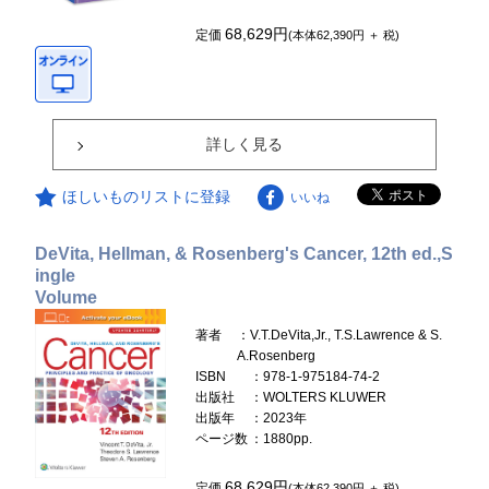
68,629円
定価
(本体62,390円 ＋ 税)
詳しく見る
ほしいものリストに登録
いいね
DeVita, Hellman, & Rosenberg's Cancer, 12th ed.,S
ingle
Volume
著者
：V.T.DeVita,Jr., T.S.Lawrence & S.
A.Rosenberg
ISBN
：978-1-975184-74-2
出版社
：WOLTERS KLUWER
出版年
：2023年
ページ数
：1880pp.
68,629円
定価
(本体62,390円 ＋ 税)