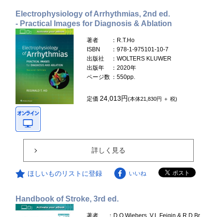
Electrophysiology of Arrhythmias, 2nd ed.
- Practical Images for Diagnosis & Ablation
著者
：R.T.Ho
ISBN
：978-1-975101-10-7
出版社
：WOLTERS KLUWER
出版年
：2020年
ページ数
：550pp.
24,013円
定価
(本体21,830円 ＋ 税)
詳しく見る
ほしいものリストに登録
いいね
Handbook of Stroke, 3rd ed.
著者
：D.O.Wiebers, V.L.Feigin & R.D.Br