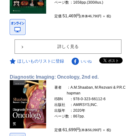
ページ数
：1658pp.(300illus.)
51,469円
定価
(本体46,790円 ＋ 税)
詳しく見る
ほしいものリストに登録
いいね
Diagnostic Imaging: Oncology, 2nd ed.
著者
：A.M.Shaaban, M.Rezvani & P.R.C
hapman
ISBN
：978-0-323-66112-6
出版社
：AMIRSYS,INC.
出版年
：2020年
ページ数
：867pp.
61,699円
定価
(本体56,090円 ＋ 税)