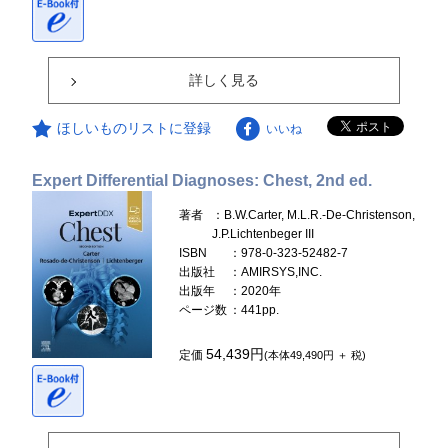
詳しく見る
ほしいものリストに登録
いいね
Expert Differential Diagnoses: Chest, 2nd ed.
著者
：B.W.Carter, M.L.R.-De-Christenson,
J.P.Lichtenbeger III
ISBN
：978-0-323-52482-7
出版社
：AMIRSYS,INC.
出版年
：2020年
ページ数
：441pp.
54,439円
定価
(本体49,490円 ＋ 税)