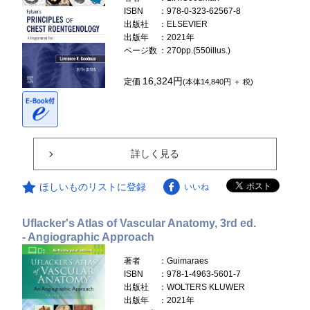
ISBN
：978-0-323-62567-8
出版社
：ELSEVIER
出版年
：2021年
ページ数
：270pp.(550illus.)
16,324円
定価
(本体14,840円 ＋ 税)
詳しく見る
ほしいものリストに登録
いいね
Uflacker's Atlas of Vascular Anatomy, 3rd ed.
- Angiographic Approach
著者
：Guimaraes
ISBN
：978-1-4963-5601-7
出版社
：WOLTERS KLUWER
出版年
：2021年