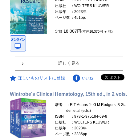
ISBN
：978-1-975174-40-8
出版社
：WOLTERS KLUWER
出版年
：2023年
ページ数
：451pp.
18,007円
定価
(本体16,370円 ＋ 税)
詳しく見る
ほしいものリストに登録
いいね
Wintrobe's Clinical Hematology, 15th ed., in 2 vols.
著者
：R.T.Means.Jr, G.M.Rodgers, B.Gla
der, et al.(eds.)
ISBN
：978-1-975184-69-8
出版社
：WOLTERS KLUWER
出版年
：2023年
ページ数
：2386pp.