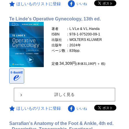
ほしいものリストに登録
いいね
Te Linde's Operative Gynecology, 13th ed.
著者
：L.V.Le & V.L.Handa
ISBN
：978-1-975200-09-1
出版社
：WOLTERS KLUWER
出版年
：2024年
ページ数
：839pp.
34,309円
定価
(本体31,190円 ＋ 税)
詳しく見る
ほしいものリストに登録
いいね
Sarrafian's Anatomy of the Foot & Ankle, 4th ed.