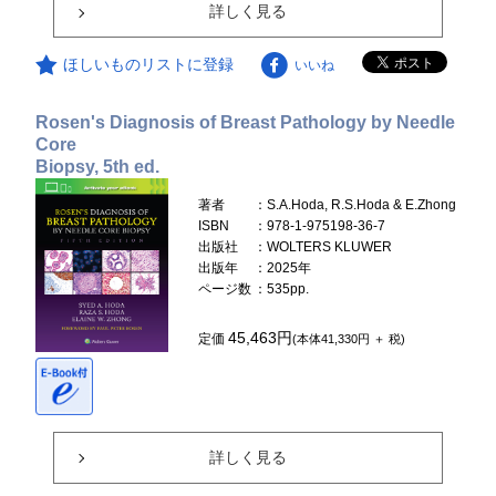
詳しく見る
ほしいものリストに登録
いいね
Rosen's Diagnosis of Breast Pathology by Needle
Core
Biopsy, 5th ed.
著者
：S.A.Hoda, R.S.Hoda & E.Zhong
ISBN
：978-1-975198-36-7
出版社
：WOLTERS KLUWER
出版年
：2025年
ページ数
：535pp.
45,463円
定価
(本体41,330円 ＋ 税)
詳しく見る