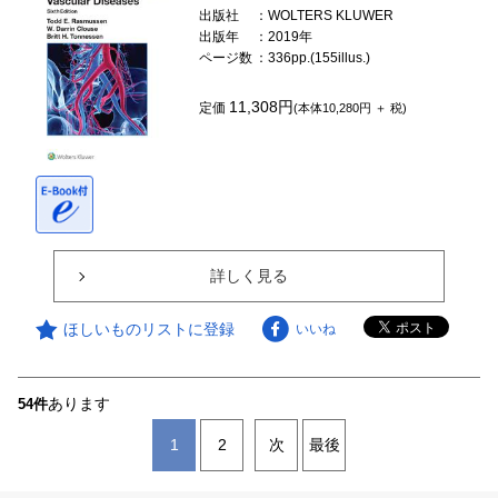
出版社
：WOLTERS KLUWER
出版年
：2019年
ページ数
：336pp.(155illus.)
11,308円
定価
(本体10,280円 ＋ 税)
詳しく見る
ほしいものリストに登録
いいね
あります
54件
1
2
次
最後