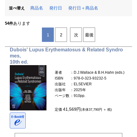
商品名
発行日
発行日＋商品名
並べ替え
あります
54件
1
2
次
最後
Dubois' Lupus Erythematosus & Related Syndro
mes,
10th ed.
著者
：D.J.Wallace & B.H.Hahn (eds.)
ISBN
：978-0-323-93232-5
出版社
：ELSEVIER
出版年
：2025年
ページ数
：910pp.
41,569円
定価
(本体37,790円 ＋ 税)