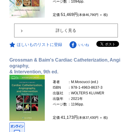
ページ数
：1094pp.
51,469円
定価
(本体46,790円 ＋ 税)
詳しく見る
ほしいものリストに登録
いいね
Grossman & Baim's Cardiac Catheterization, Angi
ography,
& Intervention, 9th ed.
著者
：M.Moscucci (ed.)
ISBN
：978-1-4963-8637-3
出版社
：WOLTERS KLUWER
出版年
：2021年
ページ数
：1196pp.
41,173円
定価
(本体37,430円 ＋ 税)