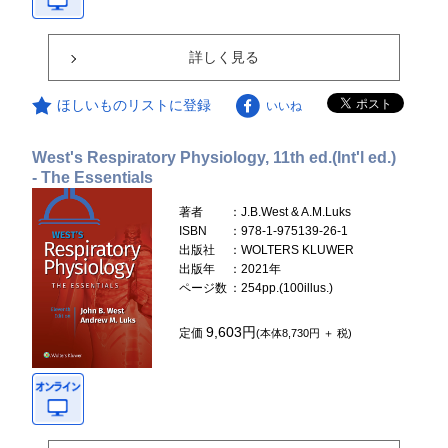
詳しく見る
ほしいものリストに登録
いいね
West's Respiratory Physiology, 11th ed.(Int'l ed.)
- The Essentials
著者
：J.B.West & A.M.Luks
ISBN
：978-1-975139-26-1
出版社
：WOLTERS KLUWER
出版年
：2021年
ページ数
：254pp.(100illus.)
9,603円
定価
(本体8,730円 ＋ 税)