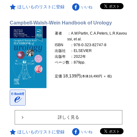
ほしいものリストに登録
いいね
Campbell-Walsh-Wein Handbook of Urology
著者
：A.W.Partin, C.A.Peters, L.R.Kavou
ssi, et al.
ISBN
：978-0-323-82747-8
出版社
：ELSEVIER
出版年
：2022年
ページ数
：879pp.
18,139円
定価
(本体16,490円 ＋ 税)
詳しく見る
ほしいものリストに登録
いいね