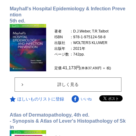
Mayhall's Hospital Epidemiology & Infection Preve
ntion
5th ed.
著者
：D.J.Weber, T.R.Talbot
ISBN
：978-1-975124-58-8
出版社
：WOLTERS KLUWER
出版年
：2021年
ページ数
：742pp.
41,173円
定価
(本体37,430円 ＋ 税)
詳しく見る
ほしいものリストに登録
いいね
Atlas of Dermatopathology, 4th ed.
- Synopsis & Atlas of Lever's Histopathology of Sk
in