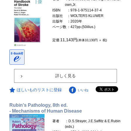
own,Jr.
ISBN
：978-1-975114-37-4
出版社
：WOLTERS KLUWER
出版年
：2020年
ページ数
：427pp.(50illus.)
11,143円
定価
(本体10,130円 ＋ 税)
詳しく見る
ほしいものリストに登録
いいね
Rubin's Pathology, 8th ed.
- Mechanisms of Human Disease
著者
：D.S.Strayer, J.E.Saffitz & E.Rubin
(eds.)