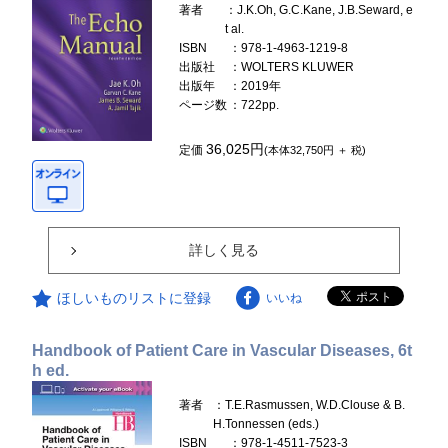
著者
：J.K.Oh, G.C.Kane, J.B.Seward, e
t al.
ISBN
：978-1-4963-1219-8
出版社
：WOLTERS KLUWER
出版年
：2019年
ページ数
：722pp.
36,025円
定価
(本体32,750円 ＋ 税)
詳しく見る
ほしいものリストに登録
いいね
Handbook of Patient Care in Vascular Diseases, 6t
h ed.
著者
：T.E.Rasmussen, W.D.Clouse & B.
H.Tonnessen (eds.)
ISBN
：978-1-4511-7523-3