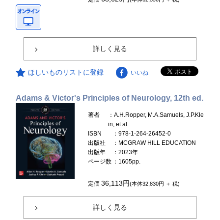
詳しく見る
ほしいものリストに登録
いいね
Adams & Victor's Principles of Neurology, 12th ed.
著者
：A.H.Ropper, M.A.Samuels, J.P.Kle
in, et al.
ISBN
：978-1-264-26452-0
出版社
：MCGRAW HILL EDUCATION
出版年
：2023年
ページ数
：1605pp.
36,113円
定価
(本体32,830円 ＋ 税)
詳しく見る