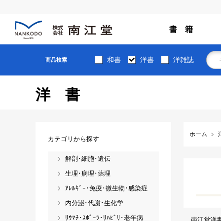
書 籍
和書
洋書
洋雑誌
商品検索
洋書
ホーム
カテゴリから探す
解剖･細胞･遺伝
生理･病理･薬理
ｱﾚﾙｷﾞｰ･免疫･微生物･感染症
内分泌･代謝･生化学
ﾘｳﾏﾁ･ｽﾎﾟｰﾂ･ﾘﾊﾋﾞﾘ･老年病
南江堂洋