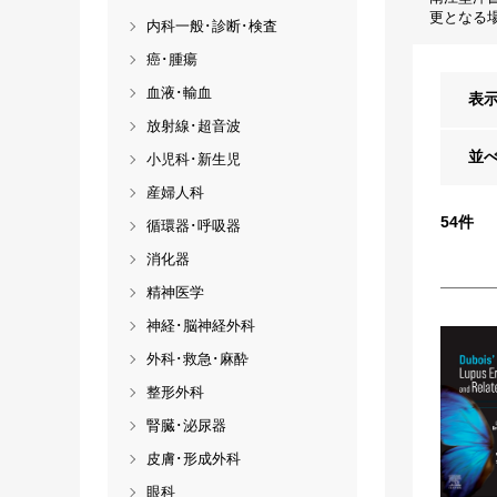
更となる
内科一般･診断･検査
癌･腫瘍
血液･輸血
表
放射線･超音波
並
小児科･新生児
産婦人科
54
件
循環器･呼吸器
消化器
精神医学
神経･脳神経外科
外科･救急･麻酔
整形外科
腎臓･泌尿器
皮膚･形成外科
眼科