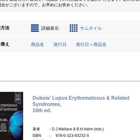
場合がございますので、お早めにお求めください。
示方法
詳細表示
サムネイル
べ替え
商品名
発行日
発行日＋商品名
Dubois' Lupus Erythematosus & Related
Syndromes,
10th ed.
著者
：D.J.Wallace & B.H.Hahn (eds.)
ISBN
： 978-0-323-93232-5