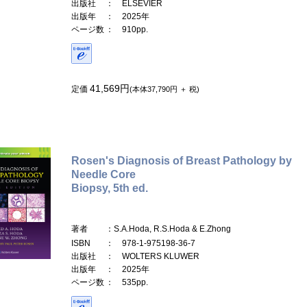
出版社
： ELSEVIER
出版年
： 2025年
ページ数
： 910pp.
41,569円
定価
(本体37,790円 ＋ 税)
Rosen's Diagnosis of Breast Pathology by
Needle Core
Biopsy, 5th ed.
著者
：S.A.Hoda, R.S.Hoda & E.Zhong
ISBN
： 978-1-975198-36-7
出版社
： WOLTERS KLUWER
出版年
： 2025年
ページ数
： 535pp.