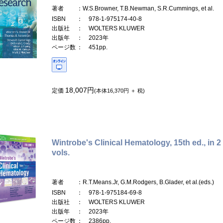
著者
：W.S.Browner, T.B.Newman, S.R.Cummings, et al.
ISBN
： 978-1-975174-40-8
出版社
： WOLTERS KLUWER
出版年
： 2023年
ページ数
： 451pp.
18,007円
定価
(本体16,370円 ＋ 税)
Wintrobe's Clinical Hematology, 15th ed., in 2
vols.
著者
：R.T.Means.Jr, G.M.Rodgers, B.Glader, et al.(eds.)
ISBN
： 978-1-975184-69-8
出版社
： WOLTERS KLUWER
出版年
： 2023年
ページ数
： 2386pp.