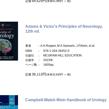
68,629円
定価
(本体62,390円 ＋ 税)
Adams & Victor's Principles of Neurology,
12th ed.
著者
：A.H.Ropper, M.A.Samuels, J.P.Klein, et al.
ISBN
： 978-1-264-26452-0
出版社
： MCGRAW HILL EDUCATION
出版年
： 2023年
ページ数
： 1605pp.
36,113円
定価
(本体32,830円 ＋ 税)
Campbell-Walsh-Wein Handbook of Urology