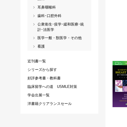
耳鼻咽喉科
歯科･口腔外科
公衆衛生･疫学･緩和医療･統
計･法医学
医学一般・獣医学・その他
看護
近刊書一覧
シリーズから探す
好評参考書・教科書
臨床留学への道 USMLE対策
学会出展一覧
洋書籍クリアランスセール