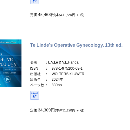
45,463円
定価
(本体41,330円 ＋ 税)
Te Linde's Operative Gynecology, 13th ed.
著者
：L.V.Le & V.L.Handa
ISBN
： 978-1-975200-09-1
出版社
： WOLTERS KLUWER
出版年
： 2024年
ページ数
： 839pp.
34,309円
定価
(本体31,190円 ＋ 税)