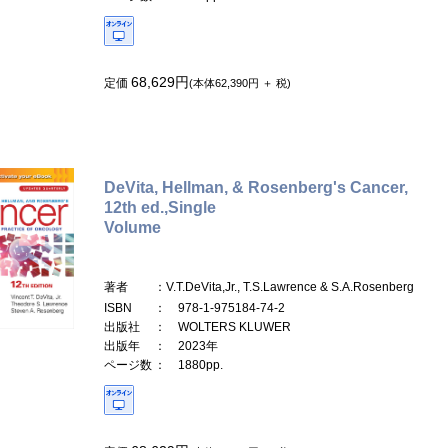
68,629円
定価
(本体62,390円 ＋ 税)
DeVita, Hellman, & Rosenberg's Cancer,
12th ed.,Single
Volume
著者
：V.T.DeVita,Jr., T.S.Lawrence & S.A.Rosenberg
ISBN
： 978-1-975184-74-2
出版社
： WOLTERS KLUWER
出版年
： 2023年
ページ数
： 1880pp.