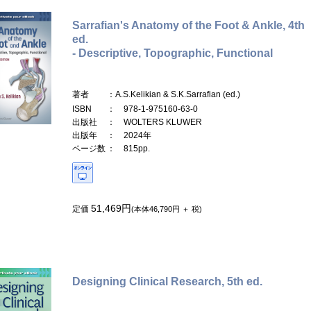
Sarrafian's Anatomy of the Foot & Ankle, 4th
ed.
- Descriptive, Topographic, Functional
著者
：A.S.Kelikian & S.K.Sarrafian (ed.)
ISBN
： 978-1-975160-63-0
出版社
： WOLTERS KLUWER
出版年
： 2024年
ページ数
： 815pp.
51,469円
定価
(本体46,790円 ＋ 税)
Designing Clinical Research, 5th ed.