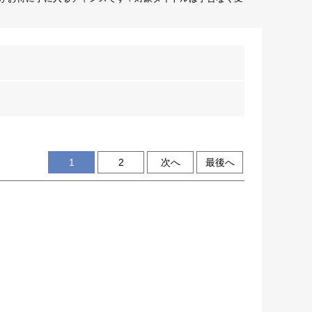
1
2
次へ
最後へ