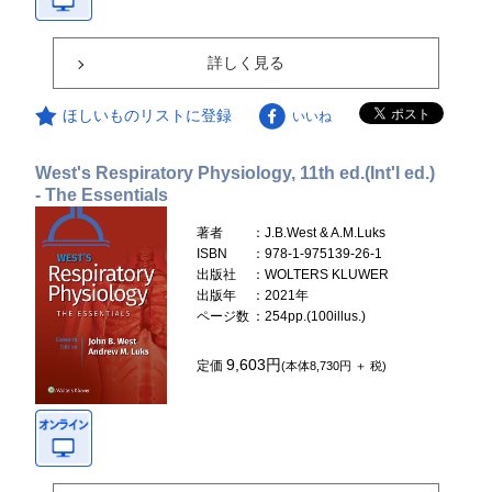
詳しく見る
ほしいものリストに登録
いいね
West's Respiratory Physiology, 11th ed.(Int'l ed.)
- The Essentials
著者
：J.B.West & A.M.Luks
ISBN
：978-1-975139-26-1
出版社
：WOLTERS KLUWER
出版年
：2021年
ページ数
：254pp.(100illus.)
9,603円
定価
(本体8,730円 ＋ 税)