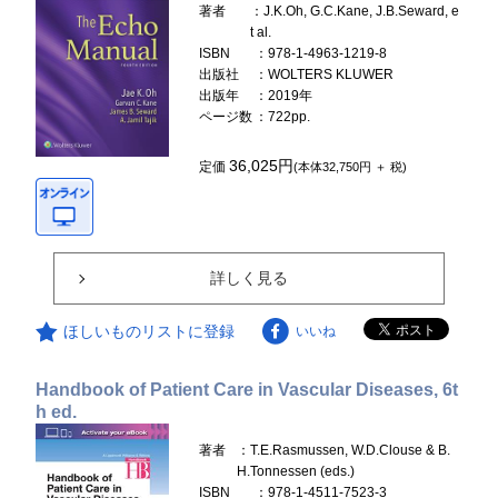
著者
：J.K.Oh, G.C.Kane, J.B.Seward, e
t al.
ISBN
：978-1-4963-1219-8
出版社
：WOLTERS KLUWER
出版年
：2019年
ページ数
：722pp.
36,025円
定価
(本体32,750円 ＋ 税)
詳しく見る
ほしいものリストに登録
いいね
Handbook of Patient Care in Vascular Diseases, 6t
h ed.
著者
：T.E.Rasmussen, W.D.Clouse & B.
H.Tonnessen (eds.)
ISBN
：978-1-4511-7523-3