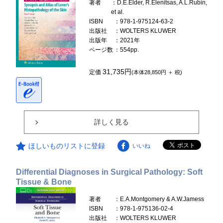
著者
：D.E.Elder, R.Elenitsas, A.L.Rubin,
et al.
ISBN
：978-1-975124-63-2
出版社
：WOLTERS KLUWER
出版年
：2021年
ページ数
：554pp.
31,735円
定価
(本体28,850円 ＋ 税)
詳しく見る
ほしいものリストに登録
いいね
Differential Diagnoses in Surgical Pathology: Soft
Tissue & Bone
著者
：E.A.Montgomery & A.W.Jamess
ISBN
：978-1-975136-02-4
出版社
：WOLTERS KLUWER