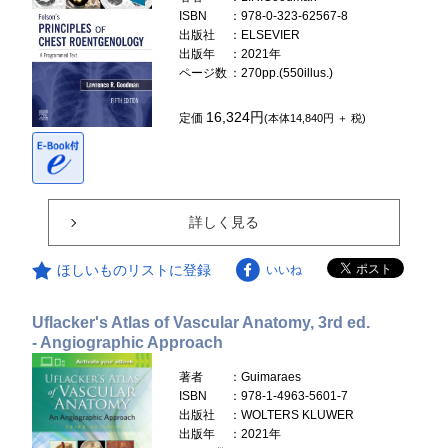
ISBN
：978-0-323-62567-8
出版社
：ELSEVIER
出版年
：2021年
ページ数
：270pp.(550illus.)
16,324円
定価
(本体14,840円 ＋ 税)
詳しく見る
ほしいものリストに登録
いいね
Uflacker's Atlas of Vascular Anatomy, 3rd ed.
- Angiographic Approach
著者
：Guimaraes
ISBN
：978-1-4963-5601-7
出版社
：WOLTERS KLUWER
出版年
：2021年