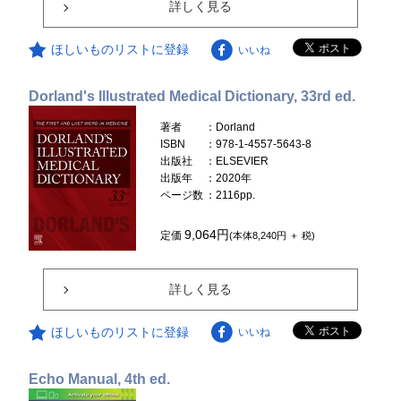
詳しく見る
ほしいものリストに登録
いいね
Dorland's Illustrated Medical Dictionary, 33rd ed.
著者
：Dorland
ISBN
：978-1-4557-5643-8
出版社
：ELSEVIER
出版年
：2020年
ページ数
：2116pp.
9,064円
定価
(本体8,240円 ＋ 税)
詳しく見る
ほしいものリストに登録
いいね
Echo Manual, 4th ed.