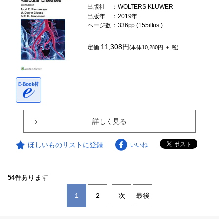
出版社
：WOLTERS KLUWER
出版年
：2019年
ページ数
：336pp.(155illus.)
11,308円
定価
(本体10,280円 ＋ 税)
詳しく見る
ほしいものリストに登録
いいね
あります
54件
1
2
次
最後