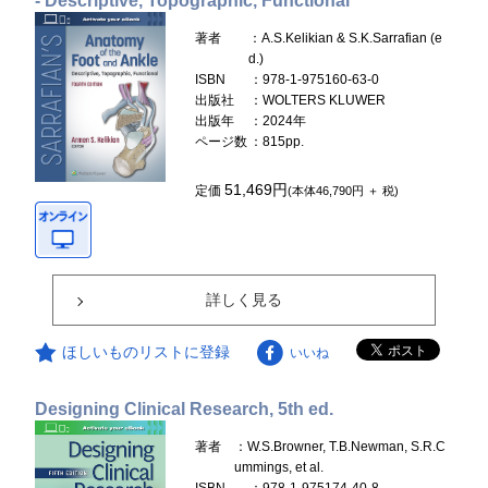
- Descriptive, Topographic, Functional
著者
：A.S.Kelikian & S.K.Sarrafian (e
d.)
ISBN
：978-1-975160-63-0
出版社
：WOLTERS KLUWER
出版年
：2024年
ページ数
：815pp.
51,469円
定価
(本体46,790円 ＋ 税)
詳しく見る
ほしいものリストに登録
いいね
Designing Clinical Research, 5th ed.
著者
：W.S.Browner, T.B.Newman, S.R.C
ummings, et al.