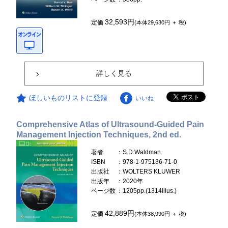
32,593円
定価
(本体29,630円 ＋ 税)
詳しく見る
ほしいものリストに登録
いいね
Comprehensive Atlas of Ultrasound-Guided Pain
Management Injection Techniques, 2nd ed.
著者
：S.D.Waldman
ISBN
：978-1-975136-71-0
出版社
：WOLTERS KLUWER
出版年
：2020年
ページ数
：1205pp.(1314illus.)
42,889円
定価
(本体38,990円 ＋ 税)