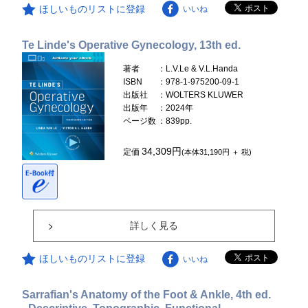
ほしいものリストに登録
いいね
Te Linde's Operative Gynecology, 13th ed.
著者
：L.V.Le & V.L.Handa
ISBN
：978-1-975200-09-1
出版社
：WOLTERS KLUWER
出版年
：2024年
ページ数
：839pp.
34,309円
定価
(本体31,190円 ＋ 税)
詳しく見る
ほしいものリストに登録
いいね
Sarrafian's Anatomy of the Foot & Ankle, 4th ed.