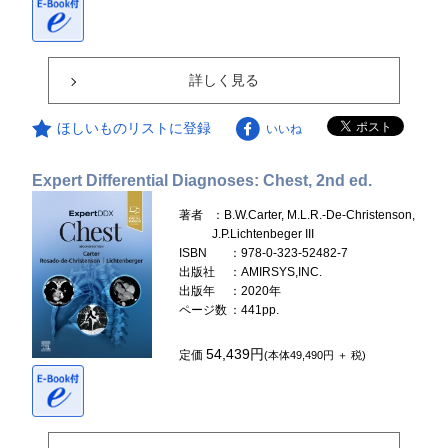
詳しく見る
ほしいものリストに登録
いいね
Expert Differential Diagnoses: Chest, 2nd ed.
著者
：B.W.Carter, M.L.R.-De-Christenson,
J.P.Lichtenbeger III
ISBN
：978-0-323-52482-7
出版社
：AMIRSYS,INC.
出版年
：2020年
ページ数
：441pp.
54,439円
定価
(本体49,490円 ＋ 税)