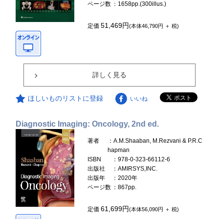
ページ数
：1658pp.(300illus.)
51,469円
定価
(本体46,790円 ＋ 税)
詳しく見る
ほしいものリストに登録
いいね
Diagnostic Imaging: Oncology, 2nd ed.
著者
：A.M.Shaaban, M.Rezvani & P.R.C
hapman
ISBN
：978-0-323-66112-6
出版社
：AMIRSYS,INC.
出版年
：2020年
ページ数
：867pp.
61,699円
定価
(本体56,090円 ＋ 税)