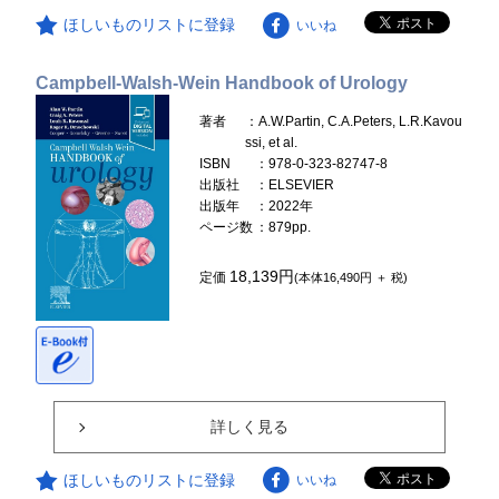
ほしいものリストに登録
いいね
Campbell-Walsh-Wein Handbook of Urology
著者
：A.W.Partin, C.A.Peters, L.R.Kavou
ssi, et al.
ISBN
：978-0-323-82747-8
出版社
：ELSEVIER
出版年
：2022年
ページ数
：879pp.
18,139円
定価
(本体16,490円 ＋ 税)
詳しく見る
ほしいものリストに登録
いいね