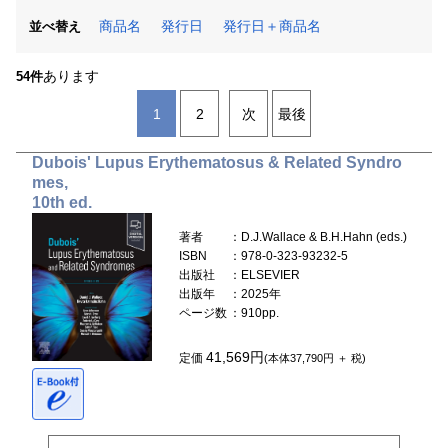
商品名
発行日
発行日＋商品名
並べ替え
あります
54件
1
2
次
最後
Dubois' Lupus Erythematosus & Related Syndro
mes,
10th ed.
著者
：D.J.Wallace & B.H.Hahn (eds.)
ISBN
：978-0-323-93232-5
出版社
：ELSEVIER
出版年
：2025年
ページ数
：910pp.
41,569円
定価
(本体37,790円 ＋ 税)