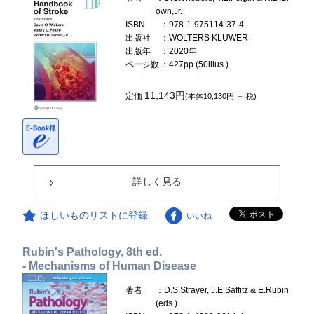
own,Jr.
ISBN
：978-1-975114-37-4
出版社
：WOLTERS KLUWER
出版年
：2020年
ページ数
：427pp.(50illus.)
11,143円
定価
(本体10,130円 ＋ 税)
詳しく見る
ほしいものリストに登録
いいね
Rubin's Pathology, 8th ed.
- Mechanisms of Human Disease
著者
：D.S.Strayer, J.E.Saffitz & E.Rubin
(eds.)