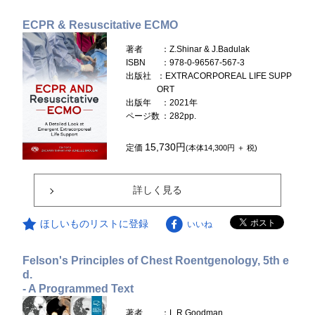
ECPR & Resuscitative ECMO
著者
：Z.Shinar & J.Badulak
ISBN
：978-0-96567-567-3
出版社
：EXTRACORPOREAL LIFE SUPP
ORT
出版年
：2021年
ページ数
：282pp.
15,730円
定価
(本体14,300円 ＋ 税)
詳しく見る
ほしいものリストに登録
いいね
Felson's Principles of Chest Roentgenology, 5th e
d.
- A Programmed Text
著者
：L.R.Goodman