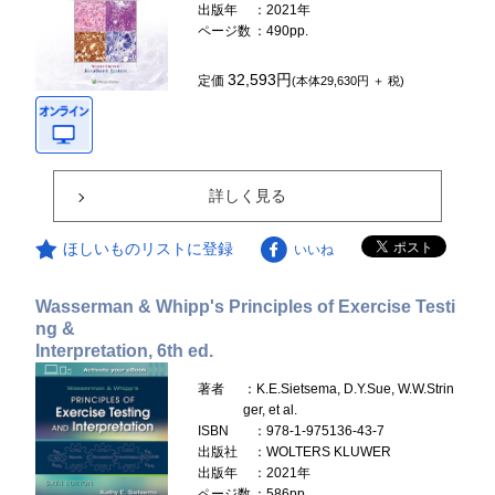
出版年
：2021年
ページ数
：490pp.
32,593円
定価
(本体29,630円 ＋ 税)
詳しく見る
ほしいものリストに登録
いいね
Wasserman & Whipp's Principles of Exercise Testi
ng &
Interpretation, 6th ed.
著者
：K.E.Sietsema, D.Y.Sue, W.W.Strin
ger, et al.
ISBN
：978-1-975136-43-7
出版社
：WOLTERS KLUWER
出版年
：2021年
ページ数
：586pp.