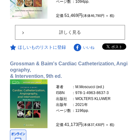
ページ数
：1094pp.
51,469円
定価
(本体46,790円 ＋ 税)
詳しく見る
ほしいものリストに登録
いいね
Grossman & Baim's Cardiac Catheterization, Angi
ography,
& Intervention, 9th ed.
著者
：M.Moscucci (ed.)
ISBN
：978-1-4963-8637-3
出版社
：WOLTERS KLUWER
出版年
：2021年
ページ数
：1196pp.
41,173円
定価
(本体37,430円 ＋ 税)