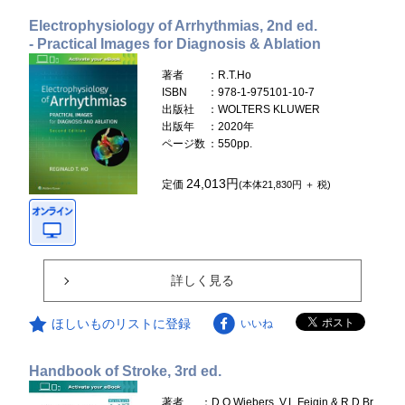
Electrophysiology of Arrhythmias, 2nd ed.
- Practical Images for Diagnosis & Ablation
著者
：R.T.Ho
ISBN
：978-1-975101-10-7
出版社
：WOLTERS KLUWER
出版年
：2020年
ページ数
：550pp.
24,013円
定価
(本体21,830円 ＋ 税)
詳しく見る
ほしいものリストに登録
いいね
Handbook of Stroke, 3rd ed.
著者
：D.O.Wiebers, V.L.Feigin & R.D.Br