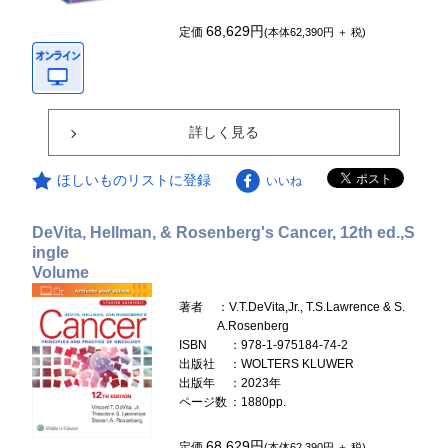
68,629円
定価
(本体62,390円 ＋ 税)
詳しく見る
ほしいものリストに登録
いいね
DeVita, Hellman, & Rosenberg's Cancer, 12th ed.,S
ingle
Volume
著者
：V.T.DeVita,Jr., T.S.Lawrence & S.
A.Rosenberg
ISBN
：978-1-975184-74-2
出版社
：WOLTERS KLUWER
出版年
：2023年
ページ数
：1880pp.
68,629円
定価
(本体62,390円 ＋ 税)