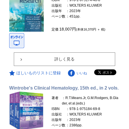
ISBN
：978-1-975174-40-8
出版社
：WOLTERS KLUWER
出版年
：2023年
ページ数
：451pp.
18,007円
定価
(本体16,370円 ＋ 税)
詳しく見る
ほしいものリストに登録
いいね
Wintrobe's Clinical Hematology, 15th ed., in 2 vols.
著者
：R.T.Means.Jr, G.M.Rodgers, B.Gla
der, et al.(eds.)
ISBN
：978-1-975184-69-8
出版社
：WOLTERS KLUWER
出版年
：2023年
ページ数
：2386pp.