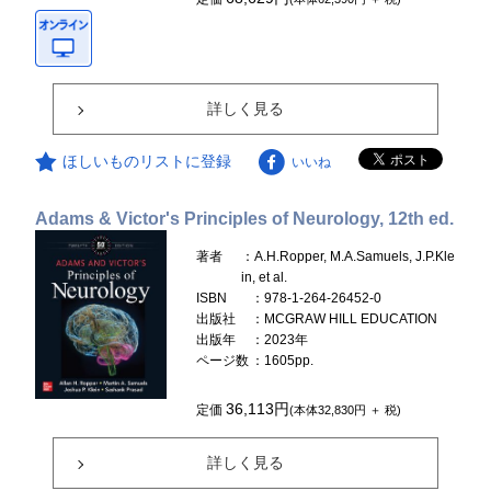
詳しく見る
ほしいものリストに登録
いいね
Adams & Victor's Principles of Neurology, 12th ed.
著者
：A.H.Ropper, M.A.Samuels, J.P.Kle
in, et al.
ISBN
：978-1-264-26452-0
出版社
：MCGRAW HILL EDUCATION
出版年
：2023年
ページ数
：1605pp.
36,113円
定価
(本体32,830円 ＋ 税)
詳しく見る