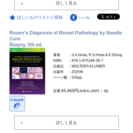
詳しく見る
ほしいものリストに登録
いいね
Rosen's Diagnosis of Breast Pathology by Needle
Core
Biopsy, 5th ed.
著者
：S.A.Hoda, R.S.Hoda & E.Zhong
ISBN
：978-1-975198-36-7
出版社
：WOLTERS KLUWER
出版年
：2025年
ページ数
：535pp.
45,463円
定価
(本体41,330円 ＋ 税)
詳しく見る