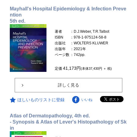
Mayhall's Hospital Epidemiology & Infection Preve
ntion
5th ed.
著者
：D.J.Weber, T.R.Talbot
ISBN
：978-1-975124-58-8
出版社
：WOLTERS KLUWER
出版年
：2021年
ページ数
：742pp.
41,173円
定価
(本体37,430円 ＋ 税)
詳しく見る
ほしいものリストに登録
いいね
Atlas of Dermatopathology, 4th ed.
- Synopsis & Atlas of Lever's Histopathology of Sk
in