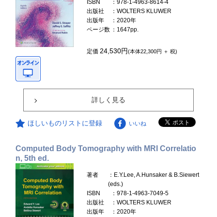
ISBN
：978-1-4963-8614-4
出版社
：WOLTERS KLUWER
出版年
：2020年
ページ数
：1647pp.
24,530円
定価
(本体22,300円 ＋ 税)
詳しく見る
ほしいものリストに登録
いいね
Computed Body Tomography with MRI Correlatio
n, 5th ed.
著者
：E.Y.Lee, A.Hunsaker & B.Siewert
(eds.)
ISBN
：978-1-4963-7049-5
出版社
：WOLTERS KLUWER
出版年
：2020年