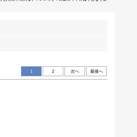
1
2
次へ
最後へ