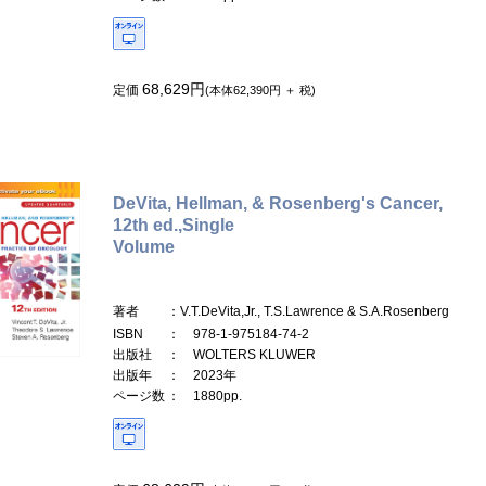
68,629円
定価
(本体62,390円 ＋ 税)
DeVita, Hellman, & Rosenberg's Cancer,
12th ed.,Single
Volume
著者
：V.T.DeVita,Jr., T.S.Lawrence & S.A.Rosenberg
ISBN
： 978-1-975184-74-2
出版社
： WOLTERS KLUWER
出版年
： 2023年
ページ数
： 1880pp.