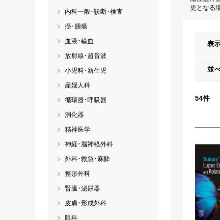
更となる
内科一般･診断･検査
癌･腫瘍
血液･輸血
表
放射線･超音波
並
小児科･新生児
産婦人科
54
件
循環器･呼吸器
消化器
精神医学
神経･脳神経外科
外科･救急･麻酔
整形外科
腎臓･泌尿器
皮膚･形成外科
眼科