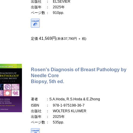
出版社
： ELSEVIER
出版年
： 2025年
ページ数
： 910pp.
41,569円
定価
(本体37,790円 ＋ 税)
Rosen's Diagnosis of Breast Pathology by
Needle Core
Biopsy, 5th ed.
著者
：S.A.Hoda, R.S.Hoda & E.Zhong
ISBN
： 978-1-975198-36-7
出版社
： WOLTERS KLUWER
出版年
： 2025年
ページ数
： 535pp.