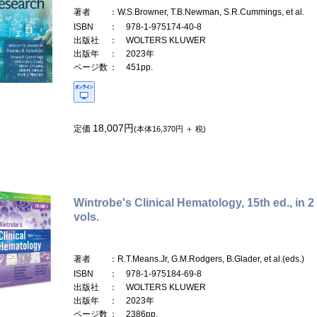
著者
：W.S.Browner, T.B.Newman, S.R.Cummings, et al.
ISBN
： 978-1-975174-40-8
出版社
： WOLTERS KLUWER
出版年
： 2023年
ページ数
： 451pp.
18,007円
定価
(本体16,370円 ＋ 税)
Wintrobe's Clinical Hematology, 15th ed., in 2
vols.
著者
：R.T.Means.Jr, G.M.Rodgers, B.Glader, et al.(eds.)
ISBN
： 978-1-975184-69-8
出版社
： WOLTERS KLUWER
出版年
： 2023年
ページ数
： 2386pp.