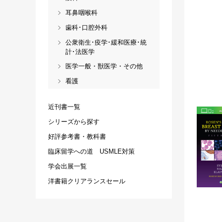
耳鼻咽喉科
歯科･口腔外科
公衆衛生･疫学･緩和医療･統
計･法医学
医学一般・獣医学・その他
看護
近刊書一覧
シリーズから探す
好評参考書・教科書
臨床留学への道 USMLE対策
学会出展一覧
洋書籍クリアランスセール