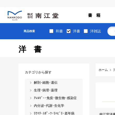
書 籍
和書
洋書
洋雑誌
商品検索
洋書
ホーム
カテゴリから探す
解剖･細胞･遺伝
生理･病理･薬理
ｱﾚﾙｷﾞｰ･免疫･微生物･感染症
内分泌･代謝･生化学
ﾘｳﾏﾁ･ｽﾎﾟｰﾂ･ﾘﾊﾋﾞﾘ･老年病
南江堂洋