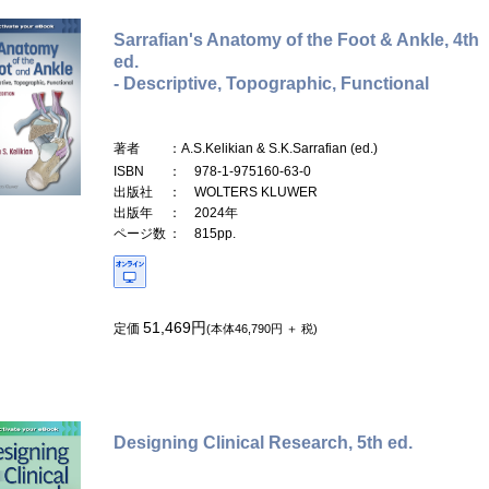
Sarrafian's Anatomy of the Foot & Ankle, 4th
ed.
- Descriptive, Topographic, Functional
著者
：A.S.Kelikian & S.K.Sarrafian (ed.)
ISBN
： 978-1-975160-63-0
出版社
： WOLTERS KLUWER
出版年
： 2024年
ページ数
： 815pp.
51,469円
定価
(本体46,790円 ＋ 税)
Designing Clinical Research, 5th ed.