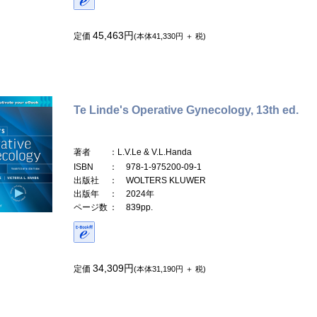
45,463円
定価
(本体41,330円 ＋ 税)
Te Linde's Operative Gynecology, 13th ed.
著者
：L.V.Le & V.L.Handa
ISBN
： 978-1-975200-09-1
出版社
： WOLTERS KLUWER
出版年
： 2024年
ページ数
： 839pp.
34,309円
定価
(本体31,190円 ＋ 税)