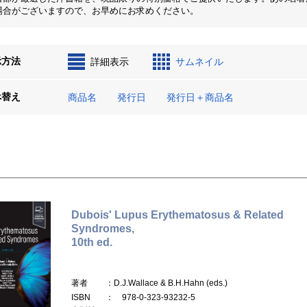
場合がございますので、お早めにお求めください。
示方法
詳細表示
サムネイル
べ替え
商品名
発行日
発行日＋商品名
Dubois' Lupus Erythematosus & Related
Syndromes,
10th ed.
著者
：D.J.Wallace & B.H.Hahn (eds.)
ISBN
： 978-0-323-93232-5