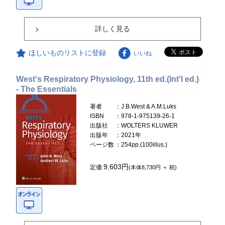
詳しく見る
ほしいものリストに登録
いいね
West's Respiratory Physiology, 11th ed.(Int'l ed.)
- The Essentials
著者
：J.B.West & A.M.Luks
ISBN
：978-1-975139-26-1
出版社
：WOLTERS KLUWER
出版年
：2021年
ページ数
：254pp.(100illus.)
9,603円
定価
(本体8,730円 ＋ 税)