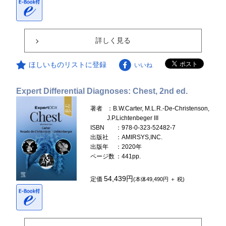
詳しく見る
ほしいものリストに登録
いいね
Expert Differential Diagnoses: Chest, 2nd ed.
著者
：B.W.Carter, M.L.R.-De-Christenson,
J.P.Lichtenbeger III
ISBN
：978-0-323-52482-7
出版社
：AMIRSYS,INC.
出版年
：2020年
ページ数
：441pp.
54,439円
定価
(本体49,490円 ＋ 税)