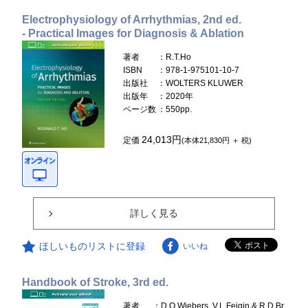
Electrophysiology of Arrhythmias, 2nd ed.
- Practical Images for Diagnosis & Ablation
著者
：R.T.Ho
ISBN
：978-1-975101-10-7
出版社
：WOLTERS KLUWER
出版年
：2020年
ページ数
：550pp.
24,013円
定価
(本体21,830円 ＋ 税)
詳しく見る
ほしいものリストに登録
いいね
Handbook of Stroke, 3rd ed.
著者
：D.O.Wiebers, V.L.Feigin & R.D.Br