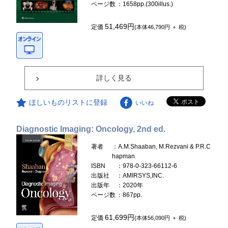
ページ数
：1658pp.(300illus.)
51,469円
定価
(本体46,790円 ＋ 税)
詳しく見る
ほしいものリストに登録
いいね
Diagnostic Imaging: Oncology, 2nd ed.
著者
：A.M.Shaaban, M.Rezvani & P.R.C
hapman
ISBN
：978-0-323-66112-6
出版社
：AMIRSYS,INC.
出版年
：2020年
ページ数
：867pp.
61,699円
定価
(本体56,090円 ＋ 税)