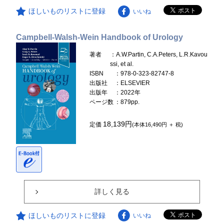
ほしいものリストに登録
いいね
Campbell-Walsh-Wein Handbook of Urology
著者
：A.W.Partin, C.A.Peters, L.R.Kavou
ssi, et al.
ISBN
：978-0-323-82747-8
出版社
：ELSEVIER
出版年
：2022年
ページ数
：879pp.
18,139円
定価
(本体16,490円 ＋ 税)
詳しく見る
ほしいものリストに登録
いいね