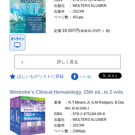
ISBN
：978-1-975174-40-8
出版社
：WOLTERS KLUWER
出版年
：2023年
ページ数
：451pp.
18,007円
定価
(本体16,370円 ＋ 税)
詳しく見る
ほしいものリストに登録
いいね
Wintrobe's Clinical Hematology, 15th ed., in 2 vols.
著者
：R.T.Means.Jr, G.M.Rodgers, B.Gla
der, et al.(eds.)
ISBN
：978-1-975184-69-8
出版社
：WOLTERS KLUWER
出版年
：2023年
ページ数
：2386pp.