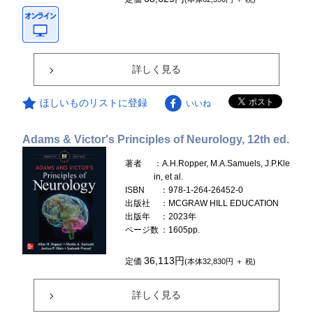
詳しく見る
ほしいものリストに登録
いいね
Adams & Victor's Principles of Neurology, 12th ed.
著者
：A.H.Ropper, M.A.Samuels, J.P.Kle
in, et al.
ISBN
：978-1-264-26452-0
出版社
：MCGRAW HILL EDUCATION
出版年
：2023年
ページ数
：1605pp.
36,113円
定価
(本体32,830円 ＋ 税)
詳しく見る