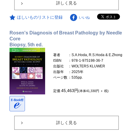
詳しく見る
ほしいものリストに登録
いいね
Rosen's Diagnosis of Breast Pathology by Needle
Core
Biopsy, 5th ed.
著者
：S.A.Hoda, R.S.Hoda & E.Zhong
ISBN
：978-1-975198-36-7
出版社
：WOLTERS KLUWER
出版年
：2025年
ページ数
：535pp.
45,463円
定価
(本体41,330円 ＋ 税)
詳しく見る