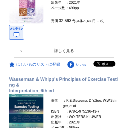
出版年
：2021年
ページ数
：490pp.
32,593円
定価
(本体29,630円 ＋ 税)
詳しく見る
ほしいものリストに登録
いいね
Wasserman & Whipp's Principles of Exercise Testi
ng &
Interpretation, 6th ed.
著者
：K.E.Sietsema, D.Y.Sue, W.W.Strin
ger, et al.
ISBN
：978-1-975136-43-7
出版社
：WOLTERS KLUWER
出版年
：2021年
ページ数
：586pp.