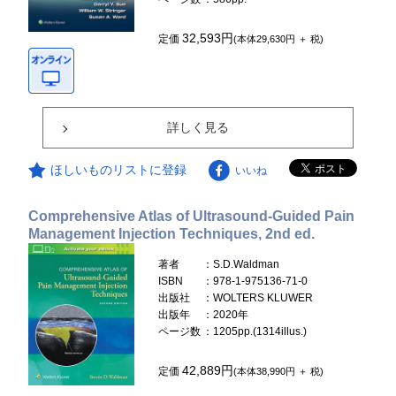
32,593円
定価
(本体29,630円 ＋ 税)
詳しく見る
ほしいものリストに登録
いいね
Comprehensive Atlas of Ultrasound-Guided Pain
Management Injection Techniques, 2nd ed.
著者
：S.D.Waldman
ISBN
：978-1-975136-71-0
出版社
：WOLTERS KLUWER
出版年
：2020年
ページ数
：1205pp.(1314illus.)
42,889円
定価
(本体38,990円 ＋ 税)