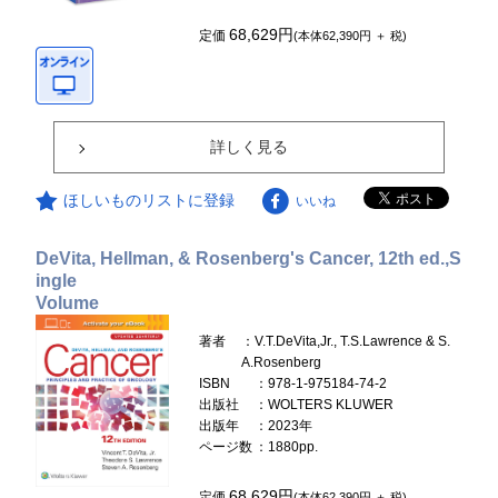
68,629円
定価
(本体62,390円 ＋ 税)
詳しく見る
ほしいものリストに登録
いいね
DeVita, Hellman, & Rosenberg's Cancer, 12th ed.,S
ingle
Volume
著者
：V.T.DeVita,Jr., T.S.Lawrence & S.
A.Rosenberg
ISBN
：978-1-975184-74-2
出版社
：WOLTERS KLUWER
出版年
：2023年
ページ数
：1880pp.
68,629円
定価
(本体62,390円 ＋ 税)