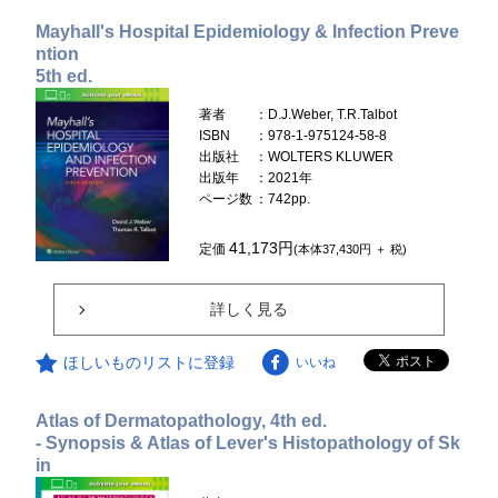
Mayhall's Hospital Epidemiology & Infection Preve
ntion
5th ed.
著者
：D.J.Weber, T.R.Talbot
ISBN
：978-1-975124-58-8
出版社
：WOLTERS KLUWER
出版年
：2021年
ページ数
：742pp.
41,173円
定価
(本体37,430円 ＋ 税)
詳しく見る
ほしいものリストに登録
いいね
Atlas of Dermatopathology, 4th ed.
- Synopsis & Atlas of Lever's Histopathology of Sk
in