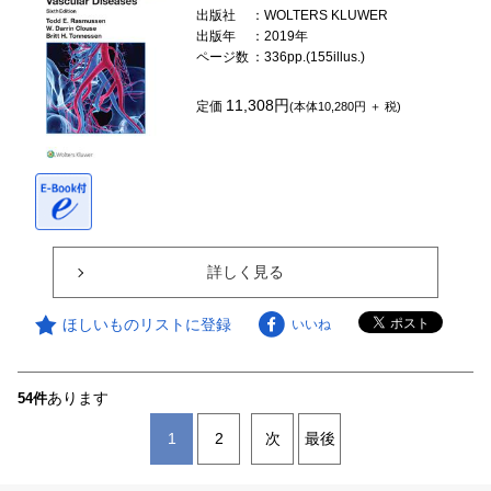
出版社
：WOLTERS KLUWER
出版年
：2019年
ページ数
：336pp.(155illus.)
11,308円
定価
(本体10,280円 ＋ 税)
詳しく見る
ほしいものリストに登録
いいね
あります
54件
1
2
次
最後