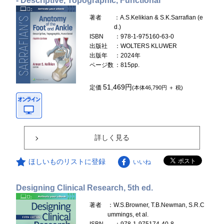
- Descriptive, Topographic, Functional
著者
：A.S.Kelikian & S.K.Sarrafian (e
d.)
ISBN
：978-1-975160-63-0
出版社
：WOLTERS KLUWER
出版年
：2024年
ページ数
：815pp.
51,469円
定価
(本体46,790円 ＋ 税)
詳しく見る
ほしいものリストに登録
いいね
Designing Clinical Research, 5th ed.
著者
：W.S.Browner, T.B.Newman, S.R.C
ummings, et al.