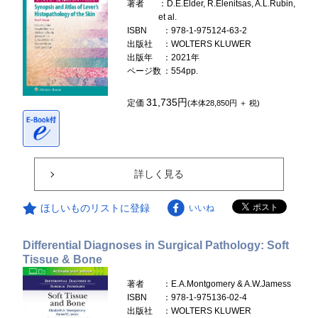
著者
：D.E.Elder, R.Elenitsas, A.L.Rubin,
et al.
ISBN
：978-1-975124-63-2
出版社
：WOLTERS KLUWER
出版年
：2021年
ページ数
：554pp.
31,735円
定価
(本体28,850円 ＋ 税)
詳しく見る
ほしいものリストに登録
いいね
Differential Diagnoses in Surgical Pathology: Soft
Tissue & Bone
著者
：E.A.Montgomery & A.W.Jamess
ISBN
：978-1-975136-02-4
出版社
：WOLTERS KLUWER