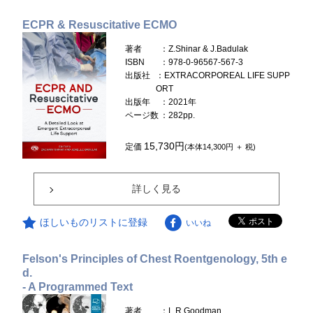
ECPR & Resuscitative ECMO
著者
：Z.Shinar & J.Badulak
ISBN
：978-0-96567-567-3
出版社
：EXTRACORPOREAL LIFE SUPP
ORT
出版年
：2021年
ページ数
：282pp.
15,730円
定価
(本体14,300円 ＋ 税)
詳しく見る
ほしいものリストに登録
いいね
Felson's Principles of Chest Roentgenology, 5th e
d.
- A Programmed Text
著者
：L.R.Goodman