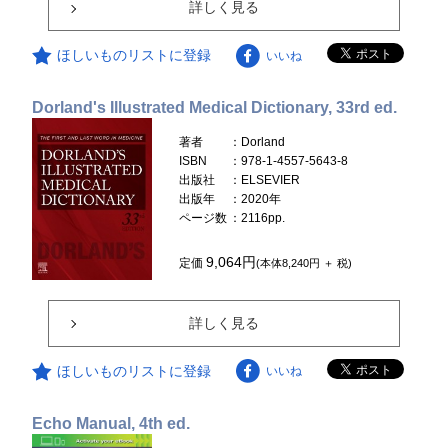
詳しく見る
ほしいものリストに登録
いいね
Dorland's Illustrated Medical Dictionary, 33rd ed.
著者
：Dorland
ISBN
：978-1-4557-5643-8
出版社
：ELSEVIER
出版年
：2020年
ページ数
：2116pp.
9,064円
定価
(本体8,240円 ＋ 税)
詳しく見る
ほしいものリストに登録
いいね
Echo Manual, 4th ed.