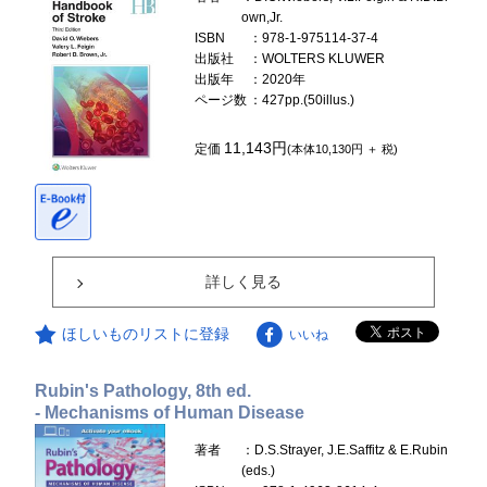
own,Jr.
ISBN
：978-1-975114-37-4
出版社
：WOLTERS KLUWER
出版年
：2020年
ページ数
：427pp.(50illus.)
11,143円
定価
(本体10,130円 ＋ 税)
詳しく見る
ほしいものリストに登録
いいね
Rubin's Pathology, 8th ed.
- Mechanisms of Human Disease
著者
：D.S.Strayer, J.E.Saffitz & E.Rubin
(eds.)