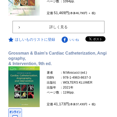
ページ数
：1094pp.
51,469円
定価
(本体46,790円 ＋ 税)
詳しく見る
ほしいものリストに登録
いいね
Grossman & Baim's Cardiac Catheterization, Angi
ography,
& Intervention, 9th ed.
著者
：M.Moscucci (ed.)
ISBN
：978-1-4963-8637-3
出版社
：WOLTERS KLUWER
出版年
：2021年
ページ数
：1196pp.
41,173円
定価
(本体37,430円 ＋ 税)