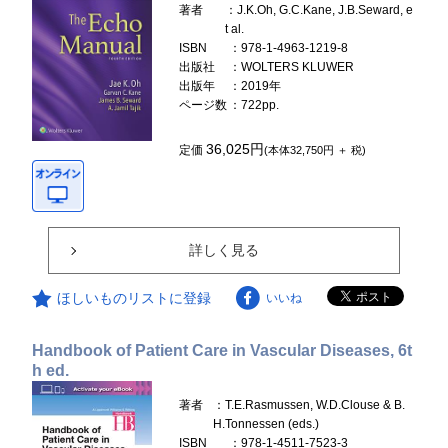
著者
：J.K.Oh, G.C.Kane, J.B.Seward, e
t al.
ISBN
：978-1-4963-1219-8
出版社
：WOLTERS KLUWER
出版年
：2019年
ページ数
：722pp.
36,025円
定価
(本体32,750円 ＋ 税)
詳しく見る
ほしいものリストに登録
いいね
Handbook of Patient Care in Vascular Diseases, 6t
h ed.
著者
：T.E.Rasmussen, W.D.Clouse & B.
H.Tonnessen (eds.)
ISBN
：978-1-4511-7523-3