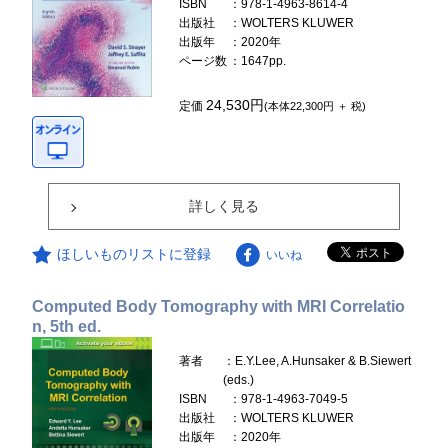
ISBN
：978-1-4963-8614-4
出版社
：WOLTERS KLUWER
出版年
：2020年
ページ数
：1647pp.
24,530円
定価
(本体22,300円 ＋ 税)
詳しく見る
ほしいものリストに登録
いいね
Computed Body Tomography with MRI Correlatio
n, 5th ed.
著者
：E.Y.Lee, A.Hunsaker & B.Siewert
(eds.)
ISBN
：978-1-4963-7049-5
出版社
：WOLTERS KLUWER
出版年
：2020年