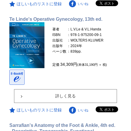
ほしいものリストに登録
いいね
Te Linde's Operative Gynecology, 13th ed.
著者
：L.V.Le & V.L.Handa
ISBN
：978-1-975200-09-1
出版社
：WOLTERS KLUWER
出版年
：2024年
ページ数
：839pp.
34,309円
定価
(本体31,190円 ＋ 税)
詳しく見る
ほしいものリストに登録
いいね
Sarrafian's Anatomy of the Foot & Ankle, 4th ed.