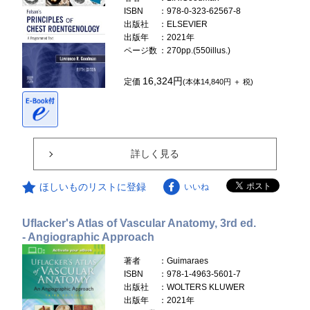
ISBN
：978-0-323-62567-8
出版社
：ELSEVIER
出版年
：2021年
ページ数
：270pp.(550illus.)
16,324円
定価
(本体14,840円 ＋ 税)
詳しく見る
ほしいものリストに登録
いいね
Uflacker's Atlas of Vascular Anatomy, 3rd ed.
- Angiographic Approach
著者
：Guimaraes
ISBN
：978-1-4963-5601-7
出版社
：WOLTERS KLUWER
出版年
：2021年