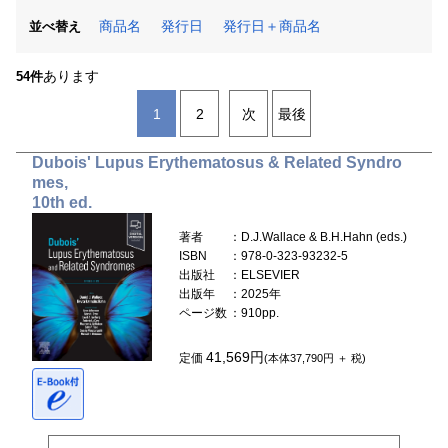
商品名
発行日
発行日＋商品名
並べ替え
あります
54件
1
2
次
最後
Dubois' Lupus Erythematosus & Related Syndro
mes,
10th ed.
著者
：D.J.Wallace & B.H.Hahn (eds.)
ISBN
：978-0-323-93232-5
出版社
：ELSEVIER
出版年
：2025年
ページ数
：910pp.
41,569円
定価
(本体37,790円 ＋ 税)