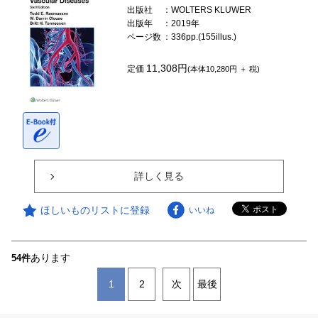
出版社
：WOLTERS KLUWER
出版年
：2019年
ページ数
：336pp.(155illus.)
11,308円
定価
(本体10,280円 ＋ 税)
詳しく見る
ほしいものリストに登録
いいね
あります
54件
1
2
次
最後