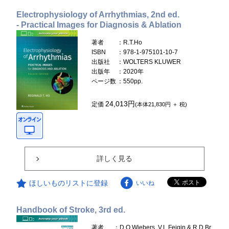
Electrophysiology of Arrhythmias, 2nd ed.
- Practical Images for Diagnosis & Ablation
著者
：R.T.Ho
ISBN
：978-1-975101-10-7
出版社
：WOLTERS KLUWER
出版年
：2020年
ページ数
：550pp.
24,013円
定価
(本体21,830円 ＋ 税)
詳しく見る
ほしいものリストに登録
いいね
Handbook of Stroke, 3rd ed.
著者
：D.O.Wiebers, V.L.Feigin & R.D.Br