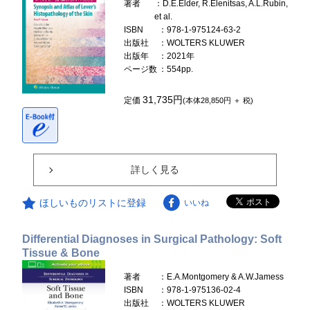
著者
：D.E.Elder, R.Elenitsas, A.L.Rubin,
et al.
ISBN
：978-1-975124-63-2
出版社
：WOLTERS KLUWER
出版年
：2021年
ページ数
：554pp.
31,735円
定価
(本体28,850円 ＋ 税)
詳しく見る
ほしいものリストに登録
いいね
Differential Diagnoses in Surgical Pathology: Soft
Tissue & Bone
著者
：E.A.Montgomery & A.W.Jamess
ISBN
：978-1-975136-02-4
出版社
：WOLTERS KLUWER