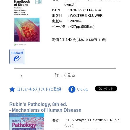
own,Jr.
ISBN
：978-1-975114-37-4
出版社
：WOLTERS KLUWER
出版年
：2020年
ページ数
：427pp.(50illus.)
11,143円
定価
(本体10,130円 ＋ 税)
詳しく見る
ほしいものリストに登録
いいね
Rubin's Pathology, 8th ed.
- Mechanisms of Human Disease
著者
：D.S.Strayer, J.E.Saffitz & E.Rubin
(eds.)