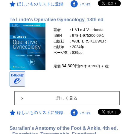
ほしいものリストに登録
いいね
Te Linde's Operative Gynecology, 13th ed.
著者
：L.V.Le & V.L.Handa
ISBN
：978-1-975200-09-1
出版社
：WOLTERS KLUWER
出版年
：2024年
ページ数
：839pp.
34,309円
定価
(本体31,190円 ＋ 税)
詳しく見る
ほしいものリストに登録
いいね
Sarrafian's Anatomy of the Foot & Ankle, 4th ed.