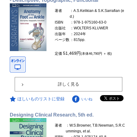
- Descriptive, Topographic, Functional
著者
：A.S.Kelikian & S.K.Sarrafian (e
d.)
ISBN
：978-1-975160-63-0
出版社
：WOLTERS KLUWER
出版年
：2024年
ページ数
：815pp.
51,469円
定価
(本体46,790円 ＋ 税)
詳しく見る
ほしいものリストに登録
いいね
Designing Clinical Research, 5th ed.
著者
：W.S.Browner, T.B.Newman, S.R.C
ummings, et al.