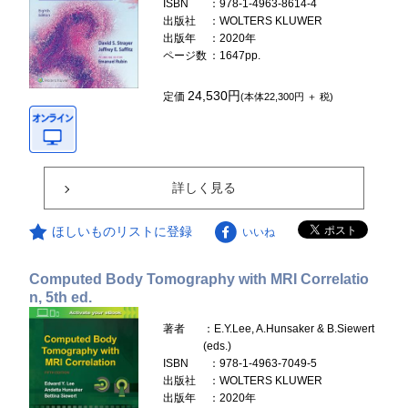
ISBN
：978-1-4963-8614-4
出版社
：WOLTERS KLUWER
出版年
：2020年
ページ数
：1647pp.
24,530円
定価
(本体22,300円 ＋ 税)
詳しく見る
ほしいものリストに登録
いいね
Computed Body Tomography with MRI Correlatio
n, 5th ed.
著者
：E.Y.Lee, A.Hunsaker & B.Siewert
(eds.)
ISBN
：978-1-4963-7049-5
出版社
：WOLTERS KLUWER
出版年
：2020年