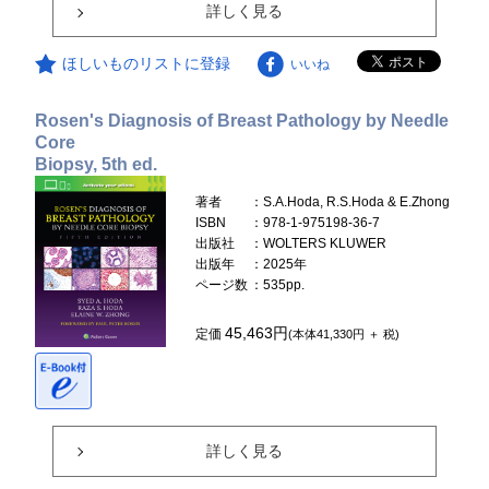
詳しく見る
ほしいものリストに登録
いいね
Rosen's Diagnosis of Breast Pathology by Needle
Core
Biopsy, 5th ed.
著者
：S.A.Hoda, R.S.Hoda & E.Zhong
ISBN
：978-1-975198-36-7
出版社
：WOLTERS KLUWER
出版年
：2025年
ページ数
：535pp.
45,463円
定価
(本体41,330円 ＋ 税)
詳しく見る