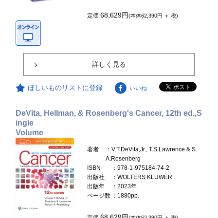
68,629円
定価
(本体62,390円 ＋ 税)
詳しく見る
ほしいものリストに登録
いいね
DeVita, Hellman, & Rosenberg's Cancer, 12th ed.,S
ingle
Volume
著者
：V.T.DeVita,Jr., T.S.Lawrence & S.
A.Rosenberg
ISBN
：978-1-975184-74-2
出版社
：WOLTERS KLUWER
出版年
：2023年
ページ数
：1880pp.
68,629円
定価
(本体62,390円 ＋ 税)