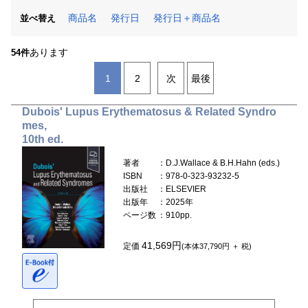
商品名
発行日
発行日＋商品名
並べ替え
あります
54件
1
2
次
最後
Dubois' Lupus Erythematosus & Related Syndro
mes,
10th ed.
著者
：D.J.Wallace & B.H.Hahn (eds.)
ISBN
：978-0-323-93232-5
出版社
：ELSEVIER
出版年
：2025年
ページ数
：910pp.
41,569円
定価
(本体37,790円 ＋ 税)