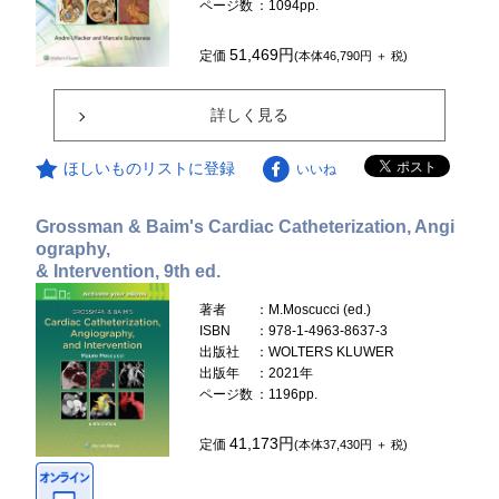
ページ数
：1094pp.
51,469円
定価
(本体46,790円 ＋ 税)
詳しく見る
ほしいものリストに登録
いいね
Grossman & Baim's Cardiac Catheterization, Angi
ography,
& Intervention, 9th ed.
著者
：M.Moscucci (ed.)
ISBN
：978-1-4963-8637-3
出版社
：WOLTERS KLUWER
出版年
：2021年
ページ数
：1196pp.
41,173円
定価
(本体37,430円 ＋ 税)