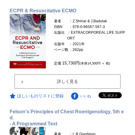
ECPR & Resuscitative ECMO
著者
：Z.Shinar & J.Badulak
ISBN
：978-0-96567-567-3
出版社
：EXTRACORPOREAL LIFE SUPP
ORT
出版年
：2021年
ページ数
：282pp.
15,730円
定価
(本体14,300円 ＋ 税)
詳しく見る
ほしいものリストに登録
いいね
Felson's Principles of Chest Roentgenology, 5th e
d.
- A Programmed Text
著者
：L.R.Goodman