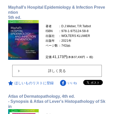
Mayhall's Hospital Epidemiology & Infection Preve
ntion
5th ed.
著者
：D.J.Weber, T.R.Talbot
ISBN
：978-1-975124-58-8
出版社
：WOLTERS KLUWER
出版年
：2021年
ページ数
：742pp.
41,173円
定価
(本体37,430円 ＋ 税)
詳しく見る
ほしいものリストに登録
いいね
Atlas of Dermatopathology, 4th ed.
- Synopsis & Atlas of Lever's Histopathology of Sk
in