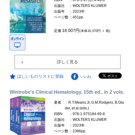
ISBN
：978-1-975174-40-8
出版社
：WOLTERS KLUWER
出版年
：2023年
ページ数
：451pp.
18,007円
定価
(本体16,370円 ＋ 税)
詳しく見る
ほしいものリストに登録
いいね
Wintrobe's Clinical Hematology, 15th ed., in 2 vols.
著者
：R.T.Means.Jr, G.M.Rodgers, B.Gla
der, et al.(eds.)
ISBN
：978-1-975184-69-8
出版社
：WOLTERS KLUWER
出版年
：2023年
ページ数
：2386pp.