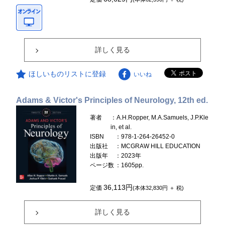
詳しく見る
ほしいものリストに登録
いいね
Adams & Victor's Principles of Neurology, 12th ed.
著者
：A.H.Ropper, M.A.Samuels, J.P.Kle
in, et al.
ISBN
：978-1-264-26452-0
出版社
：MCGRAW HILL EDUCATION
出版年
：2023年
ページ数
：1605pp.
36,113円
定価
(本体32,830円 ＋ 税)
詳しく見る