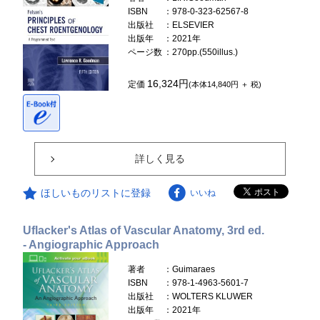
ISBN
：978-0-323-62567-8
出版社
：ELSEVIER
出版年
：2021年
ページ数
：270pp.(550illus.)
16,324円
定価
(本体14,840円 ＋ 税)
詳しく見る
ほしいものリストに登録
いいね
Uflacker's Atlas of Vascular Anatomy, 3rd ed.
- Angiographic Approach
著者
：Guimaraes
ISBN
：978-1-4963-5601-7
出版社
：WOLTERS KLUWER
出版年
：2021年