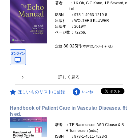
著者
：J.K.Oh, G.C.Kane, J.B.Seward, e
t al.
ISBN
：978-1-4963-1219-8
出版社
：WOLTERS KLUWER
出版年
：2019年
ページ数
：722pp.
36,025円
定価
(本体32,750円 ＋ 税)
詳しく見る
ほしいものリストに登録
いいね
Handbook of Patient Care in Vascular Diseases, 6t
h ed.
著者
：T.E.Rasmussen, W.D.Clouse & B.
H.Tonnessen (eds.)
ISBN
：978-1-4511-7523-3