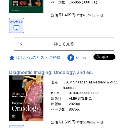
ページ数
：1658pp.(300illus.)
51,469円
定価
(本体46,790円 ＋ 税)
詳しく見る
ほしいものリストに登録
いいね
Diagnostic Imaging: Oncology, 2nd ed.
著者
：A.M.Shaaban, M.Rezvani & P.R.C
hapman
ISBN
：978-0-323-66112-6
出版社
：AMIRSYS,INC.
出版年
：2020年
ページ数
：867pp.
61,699円
定価
(本体56,090円 ＋ 税)