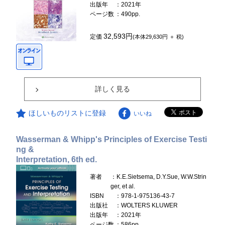
出版年
：2021年
ページ数
：490pp.
32,593円
定価
(本体29,630円 ＋ 税)
詳しく見る
ほしいものリストに登録
いいね
Wasserman & Whipp's Principles of Exercise Testi
ng &
Interpretation, 6th ed.
著者
：K.E.Sietsema, D.Y.Sue, W.W.Strin
ger, et al.
ISBN
：978-1-975136-43-7
出版社
：WOLTERS KLUWER
出版年
：2021年
ページ数
：586pp.