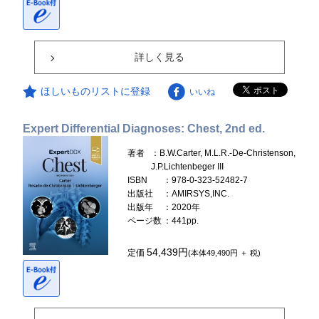
詳しく見る
ほしいものリストに登録
いいね
Expert Differential Diagnoses: Chest, 2nd ed.
著者
：B.W.Carter, M.L.R.-De-Christenson,
J.P.Lichtenbeger III
ISBN
：978-0-323-52482-7
出版社
：AMIRSYS,INC.
出版年
：2020年
ページ数
：441pp.
54,439円
定価
(本体49,490円 ＋ 税)