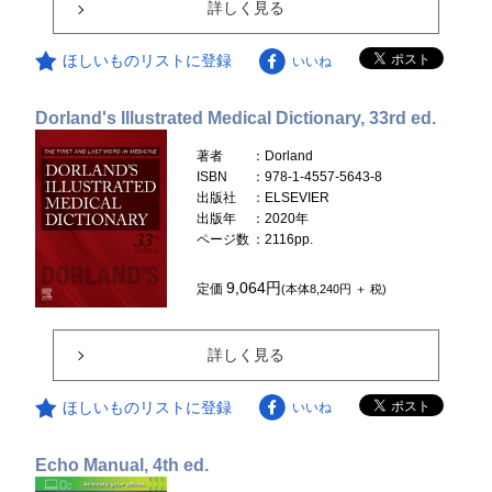
詳しく見る
ほしいものリストに登録
いいね
Dorland's Illustrated Medical Dictionary, 33rd ed.
著者
：Dorland
ISBN
：978-1-4557-5643-8
出版社
：ELSEVIER
出版年
：2020年
ページ数
：2116pp.
9,064円
定価
(本体8,240円 ＋ 税)
詳しく見る
ほしいものリストに登録
いいね
Echo Manual, 4th ed.