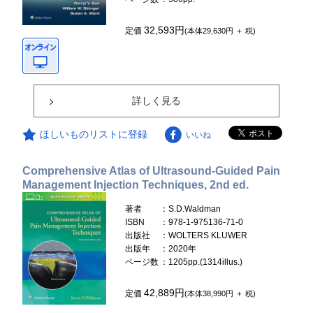
32,593円
定価
(本体29,630円 ＋ 税)
詳しく見る
ほしいものリストに登録
いいね
Comprehensive Atlas of Ultrasound-Guided Pain
Management Injection Techniques, 2nd ed.
著者
：S.D.Waldman
ISBN
：978-1-975136-71-0
出版社
：WOLTERS KLUWER
出版年
：2020年
ページ数
：1205pp.(1314illus.)
42,889円
定価
(本体38,990円 ＋ 税)