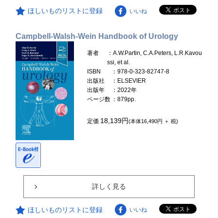
ほしいものリストに登録
いいね
Campbell-Walsh-Wein Handbook of Urology
著者
：A.W.Partin, C.A.Peters, L.R.Kavou
ssi, et al.
ISBN
：978-0-323-82747-8
出版社
：ELSEVIER
出版年
：2022年
ページ数
：879pp.
18,139円
定価
(本体16,490円 ＋ 税)
詳しく見る
ほしいものリストに登録
いいね