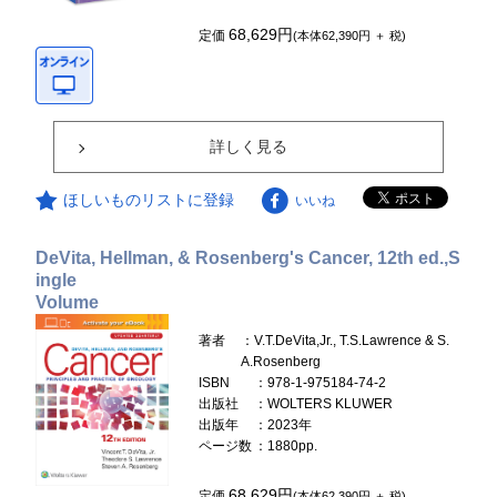
68,629円
定価
(本体62,390円 ＋ 税)
詳しく見る
ほしいものリストに登録
いいね
DeVita, Hellman, & Rosenberg's Cancer, 12th ed.,S
ingle
Volume
著者
：V.T.DeVita,Jr., T.S.Lawrence & S.
A.Rosenberg
ISBN
：978-1-975184-74-2
出版社
：WOLTERS KLUWER
出版年
：2023年
ページ数
：1880pp.
68,629円
定価
(本体62,390円 ＋ 税)