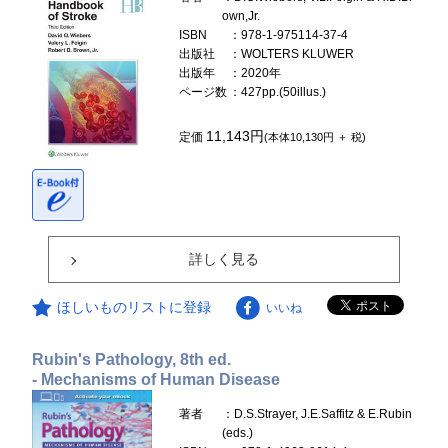
own,Jr.
ISBN
：978-1-975114-37-4
出版社
：WOLTERS KLUWER
出版年
：2020年
ページ数
：427pp.(50illus.)
11,143円
定価
(本体10,130円 ＋ 税)
詳しく見る
ほしいものリストに登録
いいね
Rubin's Pathology, 8th ed.
- Mechanisms of Human Disease
著者
：D.S.Strayer, J.E.Saffitz & E.Rubin
(eds.)