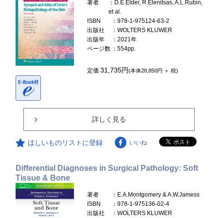
著者
：D.E.Elder, R.Elenitsas, A.L.Rubin,
et al.
ISBN
：978-1-975124-63-2
出版社
：WOLTERS KLUWER
出版年
：2021年
ページ数
：554pp.
31,735円
定価
(本体28,850円 ＋ 税)
詳しく見る
ほしいものリストに登録
いいね
Differential Diagnoses in Surgical Pathology: Soft
Tissue & Bone
著者
：E.A.Montgomery & A.W.Jamess
ISBN
：978-1-975136-02-4
出版社
：WOLTERS KLUWER