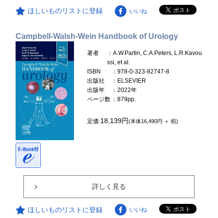
ほしいものリストに登録
いいね
Campbell-Walsh-Wein Handbook of Urology
著者
：A.W.Partin, C.A.Peters, L.R.Kavou
ssi, et al.
ISBN
：978-0-323-82747-8
出版社
：ELSEVIER
出版年
：2022年
ページ数
：879pp.
18,139円
定価
(本体16,490円 ＋ 税)
詳しく見る
ほしいものリストに登録
いいね