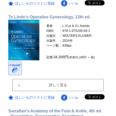
ほしいものリストに登録
いいね
Te Linde's Operative Gynecology, 13th ed.
著者
：L.V.Le & V.L.Handa
ISBN
：978-1-975200-09-1
出版社
：WOLTERS KLUWER
出版年
：2024年
ページ数
：839pp.
34,309円
定価
(本体31,190円 ＋ 税)
詳しく見る
ほしいものリストに登録
いいね
Sarrafian's Anatomy of the Foot & Ankle, 4th ed.