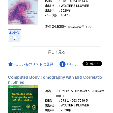
ISBN
：978-1-4963-8614-4
出版社
：WOLTERS KLUWER
出版年
：2020年
ページ数
：1647pp.
24,530円
定価
(本体22,300円 ＋ 税)
詳しく見る
ほしいものリストに登録
いいね
Computed Body Tomography with MRI Correlatio
n, 5th ed.
著者
：E.Y.Lee, A.Hunsaker & B.Siewert
(eds.)
ISBN
：978-1-4963-7049-5
出版社
：WOLTERS KLUWER
出版年
：2020年