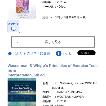
出版年
：2021年
ページ数
：490pp.
32,593円
定価
(本体29,630円 ＋ 税)
詳しく見る
ほしいものリストに登録
いいね
Wasserman & Whipp's Principles of Exercise Testi
ng &
Interpretation, 6th ed.
著者
：K.E.Sietsema, D.Y.Sue, W.W.Strin
ger, et al.
ISBN
：978-1-975136-43-7
出版社
：WOLTERS KLUWER
出版年
：2021年
ページ数
：586pp.