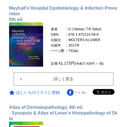
Mayhall's Hospital Epidemiology & Infection Preve
ntion
5th ed.
著者
：D.J.Weber, T.R.Talbot
ISBN
：978-1-975124-58-8
出版社
：WOLTERS KLUWER
出版年
：2021年
ページ数
：742pp.
41,173円
定価
(本体37,430円 ＋ 税)
詳しく見る
ほしいものリストに登録
いいね
Atlas of Dermatopathology, 4th ed.
- Synopsis & Atlas of Lever's Histopathology of Sk
in