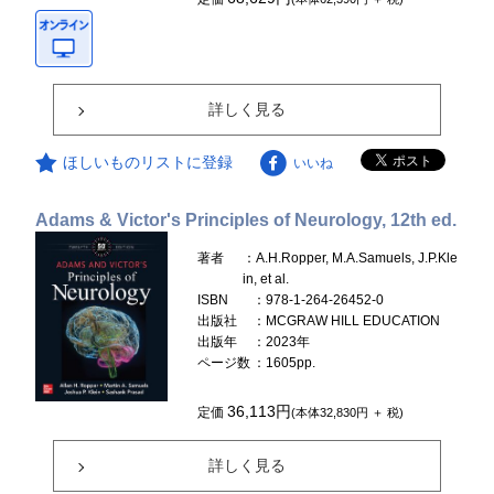
詳しく見る
ほしいものリストに登録
いいね
Adams & Victor's Principles of Neurology, 12th ed.
著者
：A.H.Ropper, M.A.Samuels, J.P.Kle
in, et al.
ISBN
：978-1-264-26452-0
出版社
：MCGRAW HILL EDUCATION
出版年
：2023年
ページ数
：1605pp.
36,113円
定価
(本体32,830円 ＋ 税)
詳しく見る