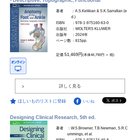
- Descriptive, Topographic, Functional
著者
：A.S.Kelikian & S.K.Sarrafian (e
d.)
ISBN
：978-1-975160-63-0
出版社
：WOLTERS KLUWER
出版年
：2024年
ページ数
：815pp.
51,469円
定価
(本体46,790円 ＋ 税)
詳しく見る
ほしいものリストに登録
いいね
Designing Clinical Research, 5th ed.
著者
：W.S.Browner, T.B.Newman, S.R.C
ummings, et al.