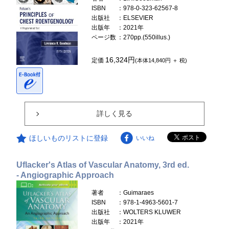
ISBN
：978-0-323-62567-8
出版社
：ELSEVIER
出版年
：2021年
ページ数
：270pp.(550illus.)
16,324円
定価
(本体14,840円 ＋ 税)
詳しく見る
ほしいものリストに登録
いいね
Uflacker's Atlas of Vascular Anatomy, 3rd ed.
- Angiographic Approach
著者
：Guimaraes
ISBN
：978-1-4963-5601-7
出版社
：WOLTERS KLUWER
出版年
：2021年