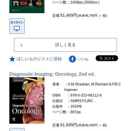
ページ数
：1658pp.(300illus.)
51,469円
定価
(本体46,790円 ＋ 税)
詳しく見る
ほしいものリストに登録
いいね
Diagnostic Imaging: Oncology, 2nd ed.
著者
：A.M.Shaaban, M.Rezvani & P.R.C
hapman
ISBN
：978-0-323-66112-6
出版社
：AMIRSYS,INC.
出版年
：2020年
ページ数
：867pp.
61,699円
定価
(本体56,090円 ＋ 税)