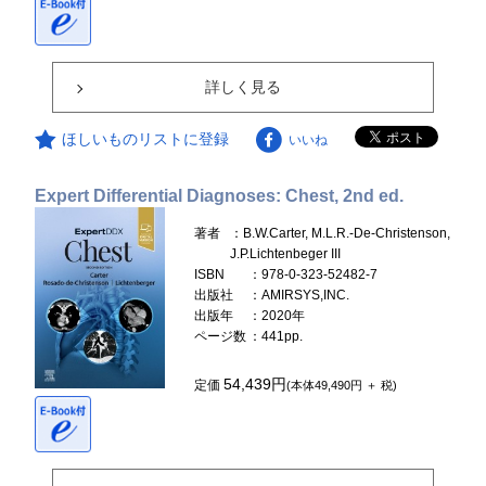
詳しく見る
ほしいものリストに登録
いいね
Expert Differential Diagnoses: Chest, 2nd ed.
著者
：B.W.Carter, M.L.R.-De-Christenson,
J.P.Lichtenbeger III
ISBN
：978-0-323-52482-7
出版社
：AMIRSYS,INC.
出版年
：2020年
ページ数
：441pp.
54,439円
定価
(本体49,490円 ＋ 税)