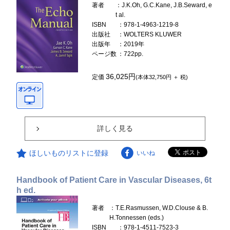
著者
：J.K.Oh, G.C.Kane, J.B.Seward, e
t al.
ISBN
：978-1-4963-1219-8
出版社
：WOLTERS KLUWER
出版年
：2019年
ページ数
：722pp.
36,025円
定価
(本体32,750円 ＋ 税)
詳しく見る
ほしいものリストに登録
いいね
Handbook of Patient Care in Vascular Diseases, 6t
h ed.
著者
：T.E.Rasmussen, W.D.Clouse & B.
H.Tonnessen (eds.)
ISBN
：978-1-4511-7523-3