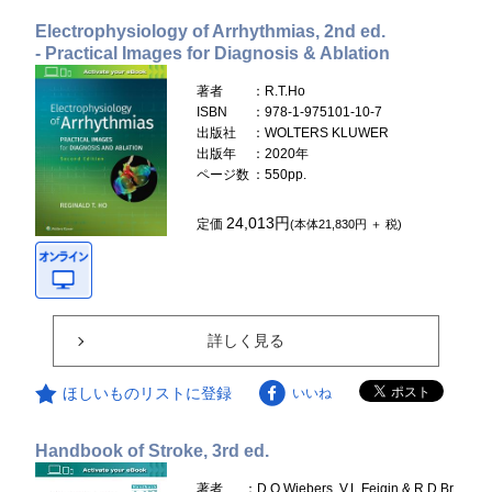
Electrophysiology of Arrhythmias, 2nd ed.
- Practical Images for Diagnosis & Ablation
著者
：R.T.Ho
ISBN
：978-1-975101-10-7
出版社
：WOLTERS KLUWER
出版年
：2020年
ページ数
：550pp.
24,013円
定価
(本体21,830円 ＋ 税)
詳しく見る
ほしいものリストに登録
いいね
Handbook of Stroke, 3rd ed.
著者
：D.O.Wiebers, V.L.Feigin & R.D.Br