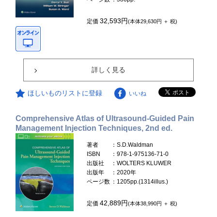
32,593円
定価
(本体29,630円 ＋ 税)
詳しく見る
ほしいものリストに登録
いいね
Comprehensive Atlas of Ultrasound-Guided Pain
Management Injection Techniques, 2nd ed.
著者
：S.D.Waldman
ISBN
：978-1-975136-71-0
出版社
：WOLTERS KLUWER
出版年
：2020年
ページ数
：1205pp.(1314illus.)
42,889円
定価
(本体38,990円 ＋ 税)