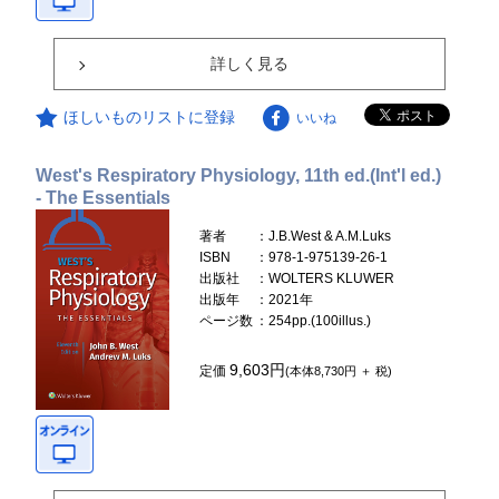
詳しく見る
ほしいものリストに登録
いいね
West's Respiratory Physiology, 11th ed.(Int'l ed.)
- The Essentials
著者
：J.B.West & A.M.Luks
ISBN
：978-1-975139-26-1
出版社
：WOLTERS KLUWER
出版年
：2021年
ページ数
：254pp.(100illus.)
9,603円
定価
(本体8,730円 ＋ 税)