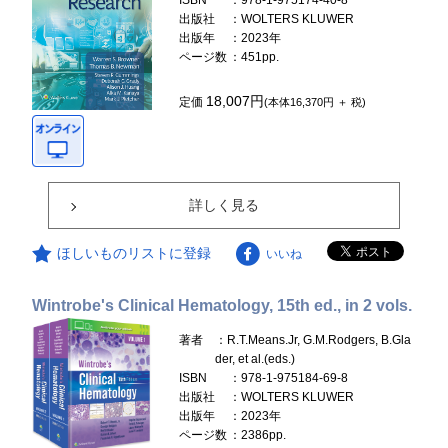
ISBN
：978-1-975174-40-8
出版社
：WOLTERS KLUWER
出版年
：2023年
ページ数
：451pp.
18,007円
定価
(本体16,370円 ＋ 税)
詳しく見る
ほしいものリストに登録
いいね
Wintrobe's Clinical Hematology, 15th ed., in 2 vols.
著者
：R.T.Means.Jr, G.M.Rodgers, B.Gla
der, et al.(eds.)
ISBN
：978-1-975184-69-8
出版社
：WOLTERS KLUWER
出版年
：2023年
ページ数
：2386pp.