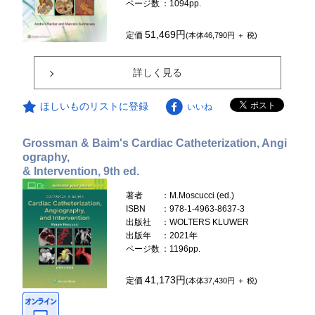
ページ数
：1094pp.
51,469円
定価
(本体46,790円 ＋ 税)
詳しく見る
ほしいものリストに登録
いいね
Grossman & Baim's Cardiac Catheterization, Angi
ography,
& Intervention, 9th ed.
著者
：M.Moscucci (ed.)
ISBN
：978-1-4963-8637-3
出版社
：WOLTERS KLUWER
出版年
：2021年
ページ数
：1196pp.
41,173円
定価
(本体37,430円 ＋ 税)