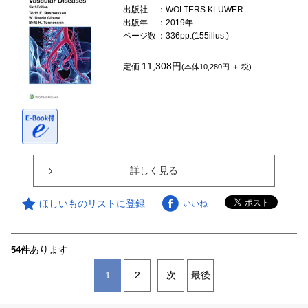
出版社
：WOLTERS KLUWER
出版年
：2019年
ページ数
：336pp.(155illus.)
11,308円
定価
(本体10,280円 ＋ 税)
詳しく見る
ほしいものリストに登録
いいね
あります
54件
1
2
次
最後