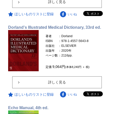
詳しく見る
ほしいものリストに登録
いいね
Dorland's Illustrated Medical Dictionary, 33rd ed.
著者
：Dorland
ISBN
：978-1-4557-5643-8
出版社
：ELSEVIER
出版年
：2020年
ページ数
：2116pp.
9,064円
定価
(本体8,240円 ＋ 税)
詳しく見る
ほしいものリストに登録
いいね
Echo Manual, 4th ed.