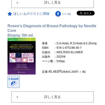
詳しく見る
ほしいものリストに登録
いいね
Rosen's Diagnosis of Breast Pathology by Needle
Core
Biopsy, 5th ed.
著者
：S.A.Hoda, R.S.Hoda & E.Zhong
ISBN
：978-1-975198-36-7
出版社
：WOLTERS KLUWER
出版年
：2025年
ページ数
：535pp.
45,463円
定価
(本体41,330円 ＋ 税)
詳しく見る