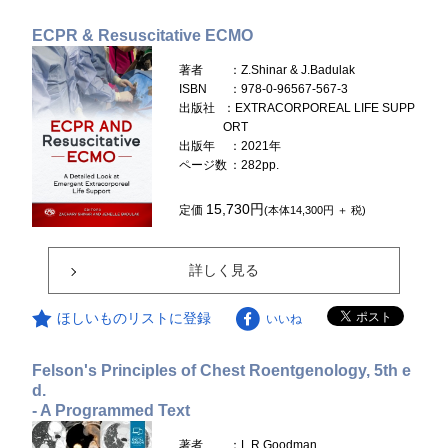
ECPR & Resuscitative ECMO
著者
：Z.Shinar & J.Badulak
ISBN
：978-0-96567-567-3
出版社
：EXTRACORPOREAL LIFE SUPP
ORT
出版年
：2021年
ページ数
：282pp.
15,730円
定価
(本体14,300円 ＋ 税)
詳しく見る
ほしいものリストに登録
いいね
Felson's Principles of Chest Roentgenology, 5th e
d.
- A Programmed Text
著者
：L.R.Goodman