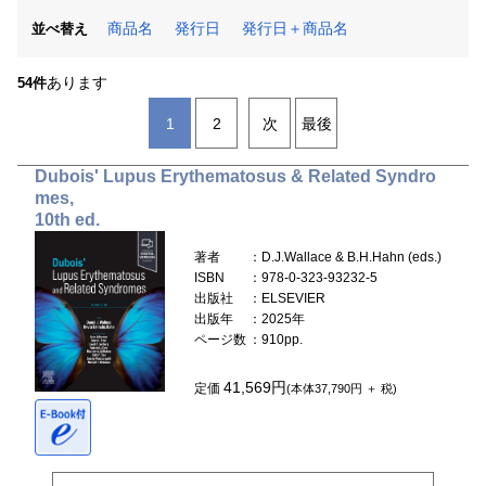
商品名
発行日
発行日＋商品名
並べ替え
あります
54件
1
2
次
最後
Dubois' Lupus Erythematosus & Related Syndro
mes,
10th ed.
著者
：D.J.Wallace & B.H.Hahn (eds.)
ISBN
：978-0-323-93232-5
出版社
：ELSEVIER
出版年
：2025年
ページ数
：910pp.
41,569円
定価
(本体37,790円 ＋ 税)