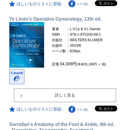
ほしいものリストに登録
いいね
Te Linde's Operative Gynecology, 13th ed.
著者
：L.V.Le & V.L.Handa
ISBN
：978-1-975200-09-1
出版社
：WOLTERS KLUWER
出版年
：2024年
ページ数
：839pp.
34,309円
定価
(本体31,190円 ＋ 税)
詳しく見る
ほしいものリストに登録
いいね
Sarrafian's Anatomy of the Foot & Ankle, 4th ed.