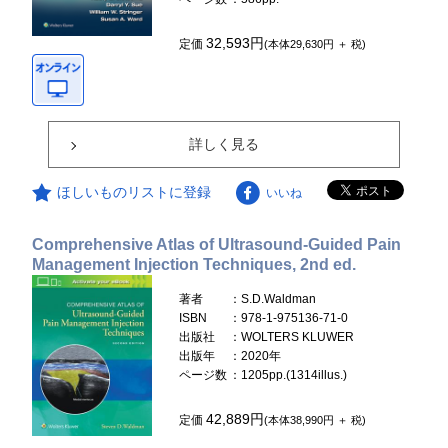
32,593円
定価
(本体29,630円 ＋ 税)
詳しく見る
ほしいものリストに登録
いいね
Comprehensive Atlas of Ultrasound-Guided Pain
Management Injection Techniques, 2nd ed.
著者
：S.D.Waldman
ISBN
：978-1-975136-71-0
出版社
：WOLTERS KLUWER
出版年
：2020年
ページ数
：1205pp.(1314illus.)
42,889円
定価
(本体38,990円 ＋ 税)