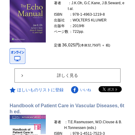
著者
：J.K.Oh, G.C.Kane, J.B.Seward, e
t al.
ISBN
：978-1-4963-1219-8
出版社
：WOLTERS KLUWER
出版年
：2019年
ページ数
：722pp.
36,025円
定価
(本体32,750円 ＋ 税)
詳しく見る
ほしいものリストに登録
いいね
Handbook of Patient Care in Vascular Diseases, 6t
h ed.
著者
：T.E.Rasmussen, W.D.Clouse & B.
H.Tonnessen (eds.)
ISBN
：978-1-4511-7523-3