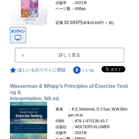
出版年
：2021年
ページ数
：490pp.
32,593円
定価
(本体29,630円 ＋ 税)
詳しく見る
ほしいものリストに登録
いいね
Wasserman & Whipp's Principles of Exercise Testi
ng &
Interpretation, 6th ed.
著者
：K.E.Sietsema, D.Y.Sue, W.W.Strin
ger, et al.
ISBN
：978-1-975136-43-7
出版社
：WOLTERS KLUWER
出版年
：2021年
ページ数
：586pp.