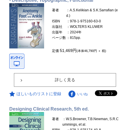
- Descriptive, Topographic, Functional
著者
：A.S.Kelikian & S.K.Sarrafian (e
d.)
ISBN
：978-1-975160-63-0
出版社
：WOLTERS KLUWER
出版年
：2024年
ページ数
：815pp.
51,469円
定価
(本体46,790円 ＋ 税)
詳しく見る
ほしいものリストに登録
いいね
Designing Clinical Research, 5th ed.
著者
：W.S.Browner, T.B.Newman, S.R.C
ummings, et al.