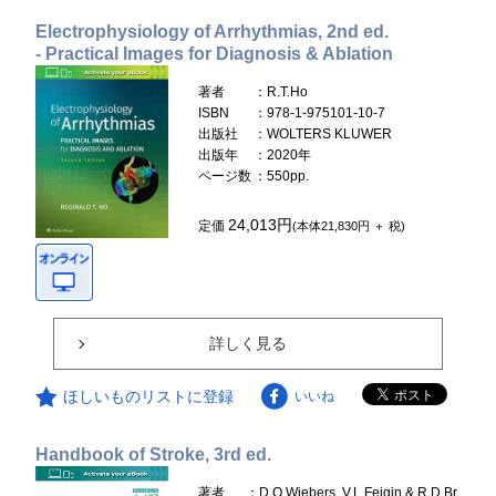
Electrophysiology of Arrhythmias, 2nd ed.
- Practical Images for Diagnosis & Ablation
著者
：R.T.Ho
ISBN
：978-1-975101-10-7
出版社
：WOLTERS KLUWER
出版年
：2020年
ページ数
：550pp.
24,013円
定価
(本体21,830円 ＋ 税)
詳しく見る
ほしいものリストに登録
いいね
Handbook of Stroke, 3rd ed.
著者
：D.O.Wiebers, V.L.Feigin & R.D.Br