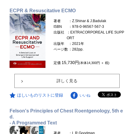
ECPR & Resuscitative ECMO
著者
：Z.Shinar & J.Badulak
ISBN
：978-0-96567-567-3
出版社
：EXTRACORPOREAL LIFE SUPP
ORT
出版年
：2021年
ページ数
：282pp.
15,730円
定価
(本体14,300円 ＋ 税)
詳しく見る
ほしいものリストに登録
いいね
Felson's Principles of Chest Roentgenology, 5th e
d.
- A Programmed Text
著者
：L.R.Goodman