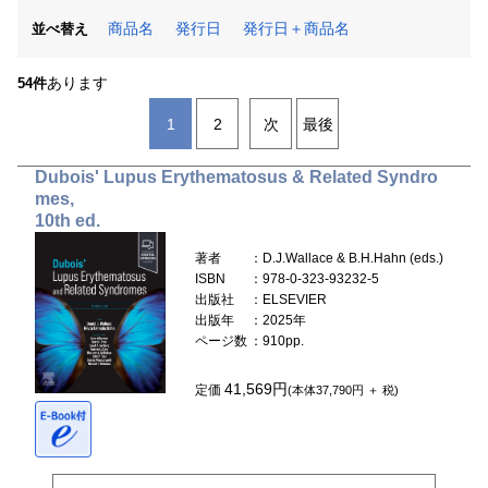
商品名
発行日
発行日＋商品名
並べ替え
あります
54件
1
2
次
最後
Dubois' Lupus Erythematosus & Related Syndro
mes,
10th ed.
著者
：D.J.Wallace & B.H.Hahn (eds.)
ISBN
：978-0-323-93232-5
出版社
：ELSEVIER
出版年
：2025年
ページ数
：910pp.
41,569円
定価
(本体37,790円 ＋ 税)