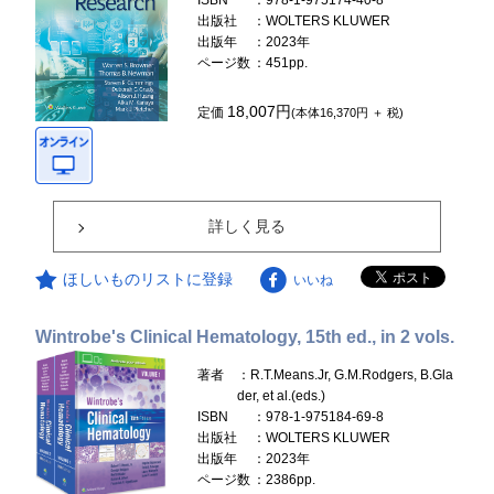
ISBN
：978-1-975174-40-8
出版社
：WOLTERS KLUWER
出版年
：2023年
ページ数
：451pp.
18,007円
定価
(本体16,370円 ＋ 税)
詳しく見る
ほしいものリストに登録
いいね
Wintrobe's Clinical Hematology, 15th ed., in 2 vols.
著者
：R.T.Means.Jr, G.M.Rodgers, B.Gla
der, et al.(eds.)
ISBN
：978-1-975184-69-8
出版社
：WOLTERS KLUWER
出版年
：2023年
ページ数
：2386pp.