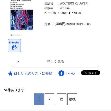
出版社
：WOLTERS KLUWER
出版年
：2019年
ページ数
：336pp.(155illus.)
11,308円
定価
(本体10,280円 ＋ 税)
詳しく見る
ほしいものリストに登録
いいね
あります
54件
1
2
次
最後