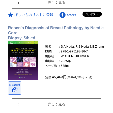
詳しく見る
ほしいものリストに登録
いいね
Rosen's Diagnosis of Breast Pathology by Needle
Core
Biopsy, 5th ed.
著者
：S.A.Hoda, R.S.Hoda & E.Zhong
ISBN
：978-1-975198-36-7
出版社
：WOLTERS KLUWER
出版年
：2025年
ページ数
：535pp.
45,463円
定価
(本体41,330円 ＋ 税)
詳しく見る