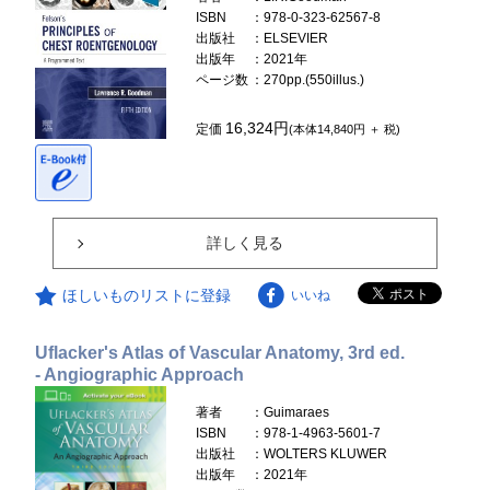
ISBN
：978-0-323-62567-8
出版社
：ELSEVIER
出版年
：2021年
ページ数
：270pp.(550illus.)
16,324円
定価
(本体14,840円 ＋ 税)
詳しく見る
ほしいものリストに登録
いいね
Uflacker's Atlas of Vascular Anatomy, 3rd ed.
- Angiographic Approach
著者
：Guimaraes
ISBN
：978-1-4963-5601-7
出版社
：WOLTERS KLUWER
出版年
：2021年