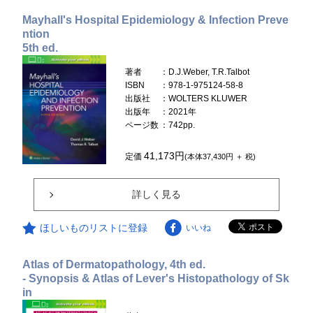
Mayhall's Hospital Epidemiology & Infection Preve
ntion
5th ed.
著者
：D.J.Weber, T.R.Talbot
ISBN
：978-1-975124-58-8
出版社
：WOLTERS KLUWER
出版年
：2021年
ページ数
：742pp.
41,173円
定価
(本体37,430円 ＋ 税)
詳しく見る
ほしいものリストに登録
いいね
Atlas of Dermatopathology, 4th ed.
- Synopsis & Atlas of Lever's Histopathology of Sk
in