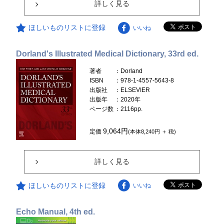
詳しく見る
ほしいものリストに登録
いいね
Dorland's Illustrated Medical Dictionary, 33rd ed.
著者
：Dorland
ISBN
：978-1-4557-5643-8
出版社
：ELSEVIER
出版年
：2020年
ページ数
：2116pp.
9,064円
定価
(本体8,240円 ＋ 税)
詳しく見る
ほしいものリストに登録
いいね
Echo Manual, 4th ed.