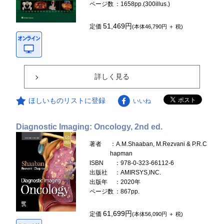
ページ数
：1658pp.(300illus.)
51,469円
定価
(本体46,790円 ＋ 税)
詳しく見る
ほしいものリストに登録
いいね
Diagnostic Imaging: Oncology, 2nd ed.
著者
：A.M.Shaaban, M.Rezvani & P.R.C
hapman
ISBN
：978-0-323-66112-6
出版社
：AMIRSYS,INC.
出版年
：2020年
ページ数
：867pp.
61,699円
定価
(本体56,090円 ＋ 税)