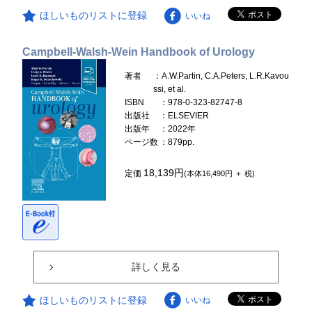
ほしいものリストに登録
いいね
Campbell-Walsh-Wein Handbook of Urology
著者
：A.W.Partin, C.A.Peters, L.R.Kavou
ssi, et al.
ISBN
：978-0-323-82747-8
出版社
：ELSEVIER
出版年
：2022年
ページ数
：879pp.
18,139円
定価
(本体16,490円 ＋ 税)
詳しく見る
ほしいものリストに登録
いいね