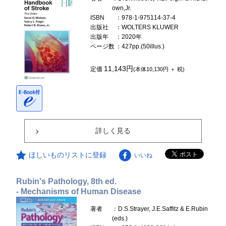
own,Jr.
ISBN
：978-1-975114-37-4
出版社
：WOLTERS KLUWER
出版年
：2020年
ページ数
：427pp.(50illus.)
11,143円
定価
(本体10,130円 ＋ 税)
詳しく見る
ほしいものリストに登録
いいね
Rubin's Pathology, 8th ed.
- Mechanisms of Human Disease
著者
：D.S.Strayer, J.E.Saffitz & E.Rubin
(eds.)