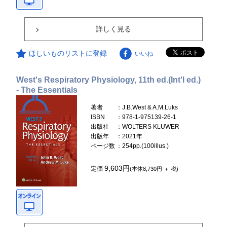
詳しく見る
ほしいものリストに登録
いいね
West's Respiratory Physiology, 11th ed.(Int'l ed.)
- The Essentials
著者
：J.B.West & A.M.Luks
ISBN
：978-1-975139-26-1
出版社
：WOLTERS KLUWER
出版年
：2021年
ページ数
：254pp.(100illus.)
9,603円
定価
(本体8,730円 ＋ 税)