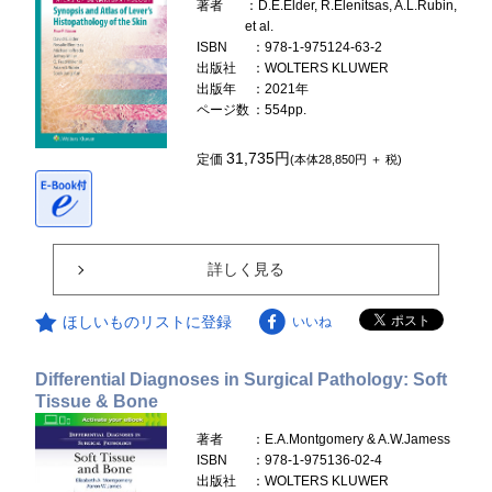
著者
：D.E.Elder, R.Elenitsas, A.L.Rubin,
et al.
ISBN
：978-1-975124-63-2
出版社
：WOLTERS KLUWER
出版年
：2021年
ページ数
：554pp.
31,735円
定価
(本体28,850円 ＋ 税)
詳しく見る
ほしいものリストに登録
いいね
Differential Diagnoses in Surgical Pathology: Soft
Tissue & Bone
著者
：E.A.Montgomery & A.W.Jamess
ISBN
：978-1-975136-02-4
出版社
：WOLTERS KLUWER