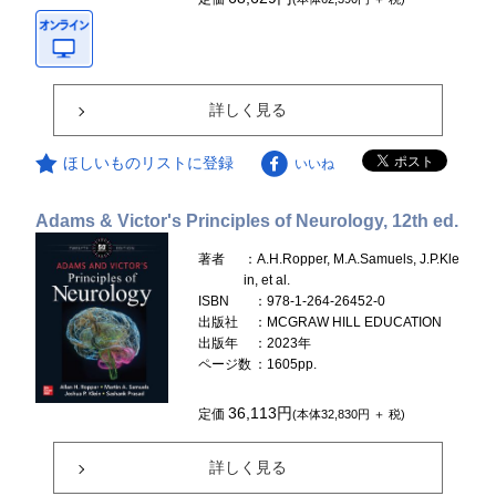
詳しく見る
ほしいものリストに登録
いいね
Adams & Victor's Principles of Neurology, 12th ed.
著者
：A.H.Ropper, M.A.Samuels, J.P.Kle
in, et al.
ISBN
：978-1-264-26452-0
出版社
：MCGRAW HILL EDUCATION
出版年
：2023年
ページ数
：1605pp.
36,113円
定価
(本体32,830円 ＋ 税)
詳しく見る