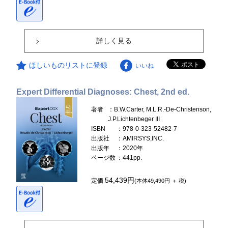
詳しく見る
ほしいものリストに登録
いいね
Expert Differential Diagnoses: Chest, 2nd ed.
著者
：B.W.Carter, M.L.R.-De-Christenson,
J.P.Lichtenbeger III
ISBN
：978-0-323-52482-7
出版社
：AMIRSYS,INC.
出版年
：2020年
ページ数
：441pp.
54,439円
定価
(本体49,490円 ＋ 税)