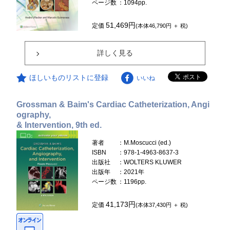
ページ数
：1094pp.
51,469円
定価
(本体46,790円 ＋ 税)
詳しく見る
ほしいものリストに登録
いいね
Grossman & Baim's Cardiac Catheterization, Angi
ography,
& Intervention, 9th ed.
著者
：M.Moscucci (ed.)
ISBN
：978-1-4963-8637-3
出版社
：WOLTERS KLUWER
出版年
：2021年
ページ数
：1196pp.
41,173円
定価
(本体37,430円 ＋ 税)