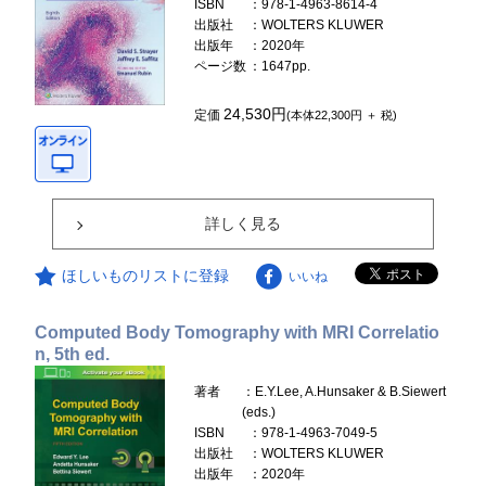
ISBN
：978-1-4963-8614-4
出版社
：WOLTERS KLUWER
出版年
：2020年
ページ数
：1647pp.
24,530円
定価
(本体22,300円 ＋ 税)
詳しく見る
ほしいものリストに登録
いいね
Computed Body Tomography with MRI Correlatio
n, 5th ed.
著者
：E.Y.Lee, A.Hunsaker & B.Siewert
(eds.)
ISBN
：978-1-4963-7049-5
出版社
：WOLTERS KLUWER
出版年
：2020年