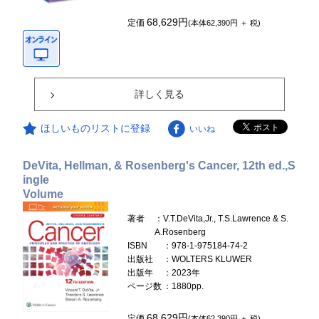
68,629円
定価
(本体62,390円 ＋ 税)
詳しく見る
ほしいものリストに登録
いいね
DeVita, Hellman, & Rosenberg's Cancer, 12th ed.,S
ingle
Volume
著者
：V.T.DeVita,Jr., T.S.Lawrence & S.
A.Rosenberg
ISBN
：978-1-975184-74-2
出版社
：WOLTERS KLUWER
出版年
：2023年
ページ数
：1880pp.
68,629円
定価
(本体62,390円 ＋ 税)