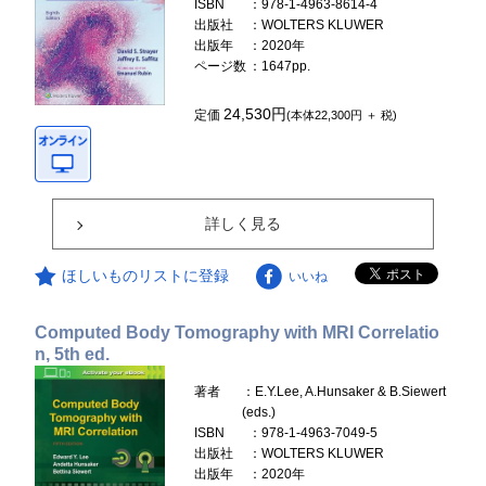
ISBN
：978-1-4963-8614-4
出版社
：WOLTERS KLUWER
出版年
：2020年
ページ数
：1647pp.
24,530円
定価
(本体22,300円 ＋ 税)
詳しく見る
ほしいものリストに登録
いいね
Computed Body Tomography with MRI Correlatio
n, 5th ed.
著者
：E.Y.Lee, A.Hunsaker & B.Siewert
(eds.)
ISBN
：978-1-4963-7049-5
出版社
：WOLTERS KLUWER
出版年
：2020年