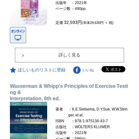
出版年
：2021年
ページ数
：490pp.
32,593円
定価
(本体29,630円 ＋ 税)
詳しく見る
ほしいものリストに登録
いいね
Wasserman & Whipp's Principles of Exercise Testi
ng &
Interpretation, 6th ed.
著者
：K.E.Sietsema, D.Y.Sue, W.W.Strin
ger, et al.
ISBN
：978-1-975136-43-7
出版社
：WOLTERS KLUWER
出版年
：2021年
ページ数
：586pp.