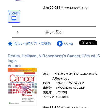
68,629円
定価
(本体62,390円 ＋ 税)
詳しく見る
ほしいものリストに登録
いいね
DeVita, Hellman, & Rosenberg's Cancer, 12th ed.,S
ingle
Volume
著者
：V.T.DeVita,Jr., T.S.Lawrence & S.
A.Rosenberg
ISBN
：978-1-975184-74-2
出版社
：WOLTERS KLUWER
出版年
：2023年
ページ数
：1880pp.
68,629円
定価
(本体62,390円 ＋ 税)