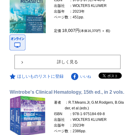
ISBN
：978-1-975174-40-8
出版社
：WOLTERS KLUWER
出版年
：2023年
ページ数
：451pp.
18,007円
定価
(本体16,370円 ＋ 税)
詳しく見る
ほしいものリストに登録
いいね
Wintrobe's Clinical Hematology, 15th ed., in 2 vols.
著者
：R.T.Means.Jr, G.M.Rodgers, B.Gla
der, et al.(eds.)
ISBN
：978-1-975184-69-8
出版社
：WOLTERS KLUWER
出版年
：2023年
ページ数
：2386pp.