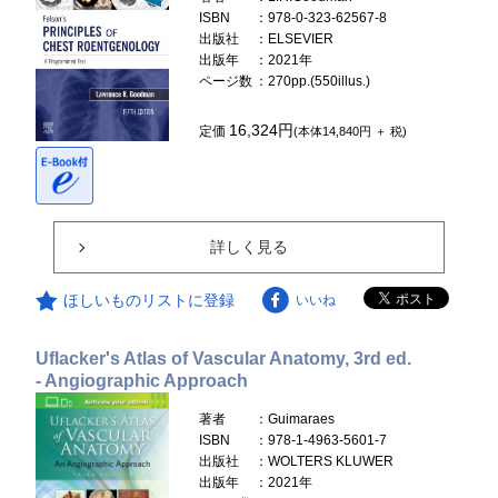
ISBN
：978-0-323-62567-8
出版社
：ELSEVIER
出版年
：2021年
ページ数
：270pp.(550illus.)
16,324円
定価
(本体14,840円 ＋ 税)
詳しく見る
ほしいものリストに登録
いいね
Uflacker's Atlas of Vascular Anatomy, 3rd ed.
- Angiographic Approach
著者
：Guimaraes
ISBN
：978-1-4963-5601-7
出版社
：WOLTERS KLUWER
出版年
：2021年