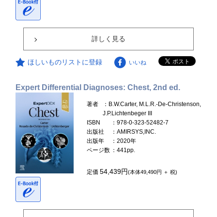
詳しく見る
ほしいものリストに登録
いいね
Expert Differential Diagnoses: Chest, 2nd ed.
著者
：B.W.Carter, M.L.R.-De-Christenson,
J.P.Lichtenbeger III
ISBN
：978-0-323-52482-7
出版社
：AMIRSYS,INC.
出版年
：2020年
ページ数
：441pp.
54,439円
定価
(本体49,490円 ＋ 税)