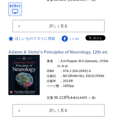
詳しく見る
ほしいものリストに登録
いいね
Adams & Victor's Principles of Neurology, 12th ed.
著者
：A.H.Ropper, M.A.Samuels, J.P.Kle
in, et al.
ISBN
：978-1-264-26452-0
出版社
：MCGRAW HILL EDUCATION
出版年
：2023年
ページ数
：1605pp.
36,113円
定価
(本体32,830円 ＋ 税)
詳しく見る