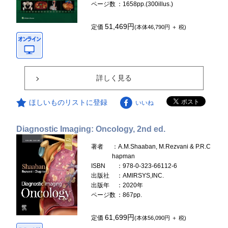
ページ数
：1658pp.(300illus.)
51,469円
定価
(本体46,790円 ＋ 税)
詳しく見る
ほしいものリストに登録
いいね
Diagnostic Imaging: Oncology, 2nd ed.
著者
：A.M.Shaaban, M.Rezvani & P.R.C
hapman
ISBN
：978-0-323-66112-6
出版社
：AMIRSYS,INC.
出版年
：2020年
ページ数
：867pp.
61,699円
定価
(本体56,090円 ＋ 税)