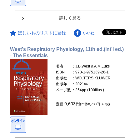
詳しく見る
ほしいものリストに登録
いいね
West's Respiratory Physiology, 11th ed.(Int'l ed.)
- The Essentials
著者
：J.B.West & A.M.Luks
ISBN
：978-1-975139-26-1
出版社
：WOLTERS KLUWER
出版年
：2021年
ページ数
：254pp.(100illus.)
9,603円
定価
(本体8,730円 ＋ 税)