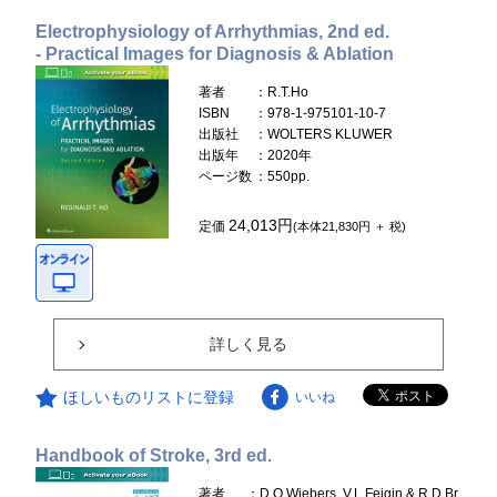
Electrophysiology of Arrhythmias, 2nd ed.
- Practical Images for Diagnosis & Ablation
著者
：R.T.Ho
ISBN
：978-1-975101-10-7
出版社
：WOLTERS KLUWER
出版年
：2020年
ページ数
：550pp.
24,013円
定価
(本体21,830円 ＋ 税)
詳しく見る
ほしいものリストに登録
いいね
Handbook of Stroke, 3rd ed.
著者
：D.O.Wiebers, V.L.Feigin & R.D.Br