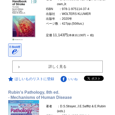
own,Jr.
ISBN
：978-1-975114-37-4
出版社
：WOLTERS KLUWER
出版年
：2020年
ページ数
：427pp.(50illus.)
11,143円
定価
(本体10,130円 ＋ 税)
詳しく見る
ほしいものリストに登録
いいね
Rubin's Pathology, 8th ed.
- Mechanisms of Human Disease
著者
：D.S.Strayer, J.E.Saffitz & E.Rubin
(eds.)