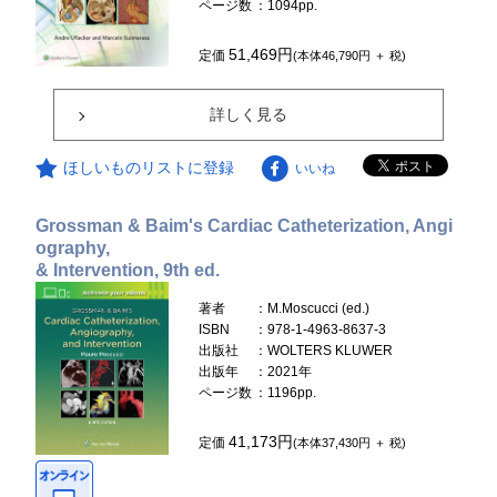
ページ数
：1094pp.
51,469円
定価
(本体46,790円 ＋ 税)
詳しく見る
ほしいものリストに登録
いいね
Grossman & Baim's Cardiac Catheterization, Angi
ography,
& Intervention, 9th ed.
著者
：M.Moscucci (ed.)
ISBN
：978-1-4963-8637-3
出版社
：WOLTERS KLUWER
出版年
：2021年
ページ数
：1196pp.
41,173円
定価
(本体37,430円 ＋ 税)