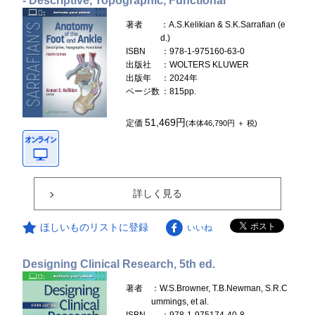
- Descriptive, Topographic, Functional
著者
：A.S.Kelikian & S.K.Sarrafian (e
d.)
ISBN
：978-1-975160-63-0
出版社
：WOLTERS KLUWER
出版年
：2024年
ページ数
：815pp.
51,469円
定価
(本体46,790円 ＋ 税)
詳しく見る
ほしいものリストに登録
いいね
Designing Clinical Research, 5th ed.
著者
：W.S.Browner, T.B.Newman, S.R.C
ummings, et al.