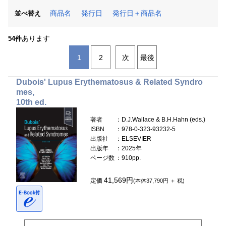
商品名
発行日
発行日＋商品名
並べ替え
あります
54件
1
2
次
最後
Dubois' Lupus Erythematosus & Related Syndro
mes,
10th ed.
著者
：D.J.Wallace & B.H.Hahn (eds.)
ISBN
：978-0-323-93232-5
出版社
：ELSEVIER
出版年
：2025年
ページ数
：910pp.
41,569円
定価
(本体37,790円 ＋ 税)