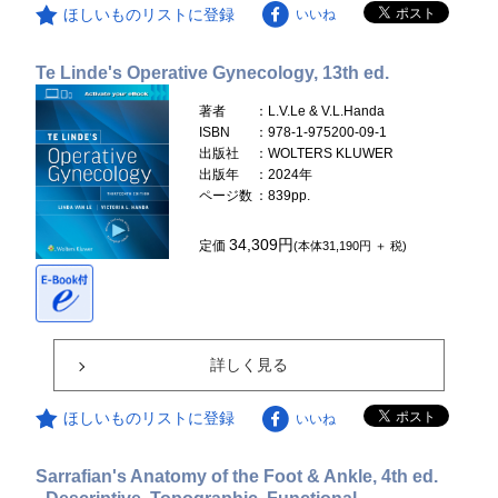
ほしいものリストに登録
いいね
Te Linde's Operative Gynecology, 13th ed.
著者
：L.V.Le & V.L.Handa
ISBN
：978-1-975200-09-1
出版社
：WOLTERS KLUWER
出版年
：2024年
ページ数
：839pp.
34,309円
定価
(本体31,190円 ＋ 税)
詳しく見る
ほしいものリストに登録
いいね
Sarrafian's Anatomy of the Foot & Ankle, 4th ed.