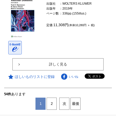
出版社
：WOLTERS KLUWER
出版年
：2019年
ページ数
：336pp.(155illus.)
11,308円
定価
(本体10,280円 ＋ 税)
詳しく見る
ほしいものリストに登録
いいね
あります
54件
1
2
次
最後