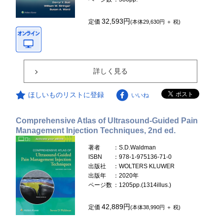
32,593円
定価
(本体29,630円 ＋ 税)
詳しく見る
ほしいものリストに登録
いいね
Comprehensive Atlas of Ultrasound-Guided Pain
Management Injection Techniques, 2nd ed.
著者
：S.D.Waldman
ISBN
：978-1-975136-71-0
出版社
：WOLTERS KLUWER
出版年
：2020年
ページ数
：1205pp.(1314illus.)
42,889円
定価
(本体38,990円 ＋ 税)