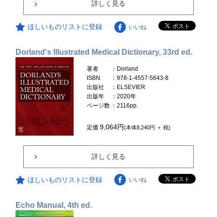
詳しく見る
ほしいものリストに登録
いいね
Dorland's Illustrated Medical Dictionary, 33rd ed.
著者
：Dorland
ISBN
：978-1-4557-5643-8
出版社
：ELSEVIER
出版年
：2020年
ページ数
：2116pp.
9,064円
定価
(本体8,240円 ＋ 税)
詳しく見る
ほしいものリストに登録
いいね
Echo Manual, 4th ed.