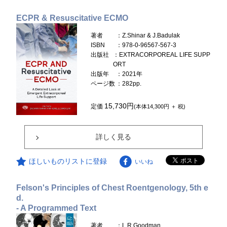
ECPR & Resuscitative ECMO
著者
：Z.Shinar & J.Badulak
ISBN
：978-0-96567-567-3
出版社
：EXTRACORPOREAL LIFE SUPP
ORT
出版年
：2021年
ページ数
：282pp.
15,730円
定価
(本体14,300円 ＋ 税)
詳しく見る
ほしいものリストに登録
いいね
Felson's Principles of Chest Roentgenology, 5th e
d.
- A Programmed Text
著者
：L.R.Goodman