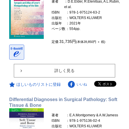
著者
：D.E.Elder, R.Elenitsas, A.L.Rubin,
et al.
ISBN
：978-1-975124-63-2
出版社
：WOLTERS KLUWER
出版年
：2021年
ページ数
：554pp.
31,735円
定価
(本体28,850円 ＋ 税)
詳しく見る
ほしいものリストに登録
いいね
Differential Diagnoses in Surgical Pathology: Soft
Tissue & Bone
著者
：E.A.Montgomery & A.W.Jamess
ISBN
：978-1-975136-02-4
出版社
：WOLTERS KLUWER