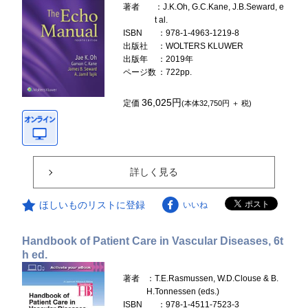
著者
：J.K.Oh, G.C.Kane, J.B.Seward, e
t al.
ISBN
：978-1-4963-1219-8
出版社
：WOLTERS KLUWER
出版年
：2019年
ページ数
：722pp.
36,025円
定価
(本体32,750円 ＋ 税)
詳しく見る
ほしいものリストに登録
いいね
Handbook of Patient Care in Vascular Diseases, 6t
h ed.
著者
：T.E.Rasmussen, W.D.Clouse & B.
H.Tonnessen (eds.)
ISBN
：978-1-4511-7523-3