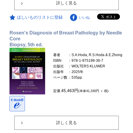
詳しく見る
ほしいものリストに登録
いいね
Rosen's Diagnosis of Breast Pathology by Needle
Core
Biopsy, 5th ed.
著者
：S.A.Hoda, R.S.Hoda & E.Zhong
ISBN
：978-1-975198-36-7
出版社
：WOLTERS KLUWER
出版年
：2025年
ページ数
：535pp.
45,463円
定価
(本体41,330円 ＋ 税)
詳しく見る