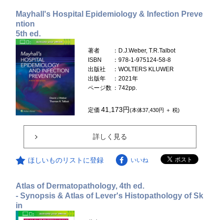
Mayhall's Hospital Epidemiology & Infection Preve
ntion
5th ed.
著者
：D.J.Weber, T.R.Talbot
ISBN
：978-1-975124-58-8
出版社
：WOLTERS KLUWER
出版年
：2021年
ページ数
：742pp.
41,173円
定価
(本体37,430円 ＋ 税)
詳しく見る
ほしいものリストに登録
いいね
Atlas of Dermatopathology, 4th ed.
- Synopsis & Atlas of Lever's Histopathology of Sk
in