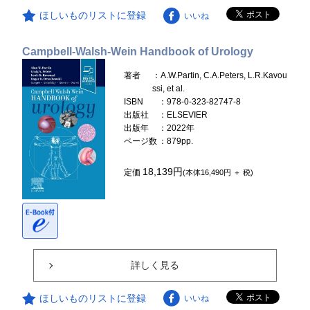
ほしいものリストに登録
いいね
Campbell-Walsh-Wein Handbook of Urology
著者
：A.W.Partin, C.A.Peters, L.R.Kavou
ssi, et al.
ISBN
：978-0-323-82747-8
出版社
：ELSEVIER
出版年
：2022年
ページ数
：879pp.
18,139円
定価
(本体16,490円 ＋ 税)
詳しく見る
ほしいものリストに登録
いいね