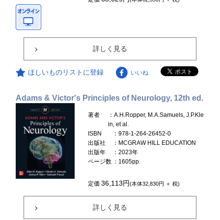
詳しく見る
ほしいものリストに登録
いいね
Adams & Victor's Principles of Neurology, 12th ed.
著者
：A.H.Ropper, M.A.Samuels, J.P.Kle
in, et al.
ISBN
：978-1-264-26452-0
出版社
：MCGRAW HILL EDUCATION
出版年
：2023年
ページ数
：1605pp.
36,113円
定価
(本体32,830円 ＋ 税)
詳しく見る