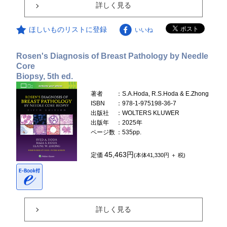
詳しく見る
ほしいものリストに登録
いいね
Rosen's Diagnosis of Breast Pathology by Needle
Core
Biopsy, 5th ed.
著者
：S.A.Hoda, R.S.Hoda & E.Zhong
ISBN
：978-1-975198-36-7
出版社
：WOLTERS KLUWER
出版年
：2025年
ページ数
：535pp.
45,463円
定価
(本体41,330円 ＋ 税)
詳しく見る