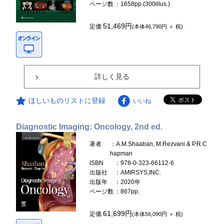
ページ数
：1658pp.(300illus.)
51,469円
定価
(本体46,790円 ＋ 税)
詳しく見る
ほしいものリストに登録
いいね
Diagnostic Imaging: Oncology, 2nd ed.
著者
：A.M.Shaaban, M.Rezvani & P.R.C
hapman
ISBN
：978-0-323-66112-6
出版社
：AMIRSYS,INC.
出版年
：2020年
ページ数
：867pp.
61,699円
定価
(本体56,090円 ＋ 税)