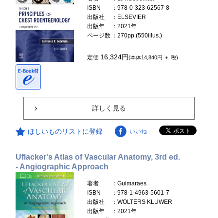
ISBN
：978-0-323-62567-8
出版社
：ELSEVIER
出版年
：2021年
ページ数
：270pp.(550illus.)
16,324円
定価
(本体14,840円 ＋ 税)
詳しく見る
ほしいものリストに登録
いいね
Uflacker's Atlas of Vascular Anatomy, 3rd ed.
- Angiographic Approach
著者
：Guimaraes
ISBN
：978-1-4963-5601-7
出版社
：WOLTERS KLUWER
出版年
：2021年