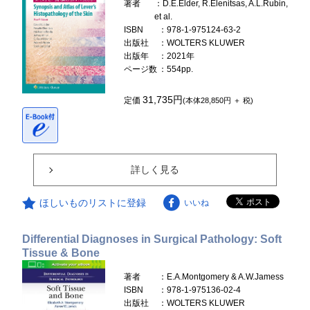
著者
：D.E.Elder, R.Elenitsas, A.L.Rubin,
et al.
ISBN
：978-1-975124-63-2
出版社
：WOLTERS KLUWER
出版年
：2021年
ページ数
：554pp.
31,735円
定価
(本体28,850円 ＋ 税)
詳しく見る
ほしいものリストに登録
いいね
Differential Diagnoses in Surgical Pathology: Soft
Tissue & Bone
著者
：E.A.Montgomery & A.W.Jamess
ISBN
：978-1-975136-02-4
出版社
：WOLTERS KLUWER