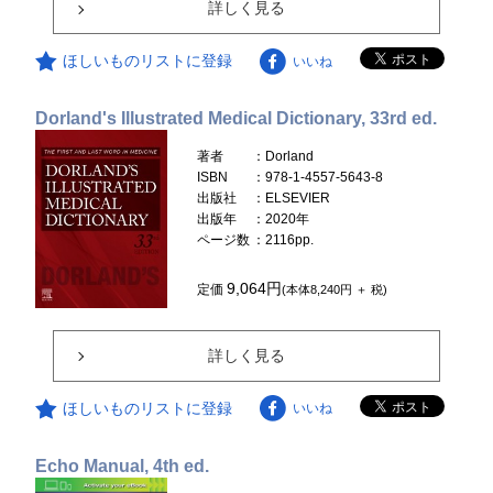
詳しく見る
ほしいものリストに登録
いいね
Dorland's Illustrated Medical Dictionary, 33rd ed.
著者
：Dorland
ISBN
：978-1-4557-5643-8
出版社
：ELSEVIER
出版年
：2020年
ページ数
：2116pp.
9,064円
定価
(本体8,240円 ＋ 税)
詳しく見る
ほしいものリストに登録
いいね
Echo Manual, 4th ed.