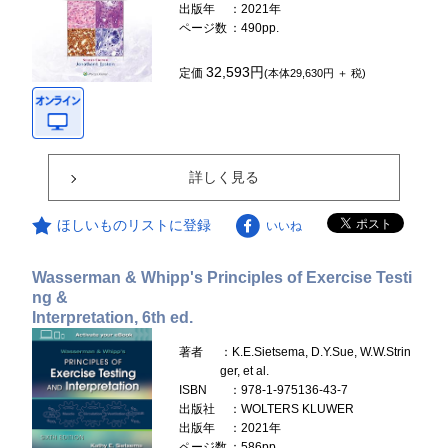
出版年
：2021年
ページ数
：490pp.
32,593円
定価
(本体29,630円 ＋ 税)
詳しく見る
ほしいものリストに登録
いいね
Wasserman & Whipp's Principles of Exercise Testi
ng &
Interpretation, 6th ed.
著者
：K.E.Sietsema, D.Y.Sue, W.W.Strin
ger, et al.
ISBN
：978-1-975136-43-7
出版社
：WOLTERS KLUWER
出版年
：2021年
ページ数
：586pp.