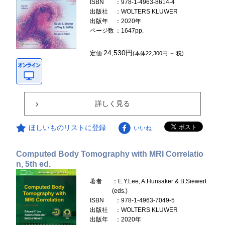
ISBN
：978-1-4963-8614-4
出版社
：WOLTERS KLUWER
出版年
：2020年
ページ数
：1647pp.
24,530円
定価
(本体22,300円 ＋ 税)
詳しく見る
ほしいものリストに登録
いいね
Computed Body Tomography with MRI Correlatio
n, 5th ed.
著者
：E.Y.Lee, A.Hunsaker & B.Siewert
(eds.)
ISBN
：978-1-4963-7049-5
出版社
：WOLTERS KLUWER
出版年
：2020年