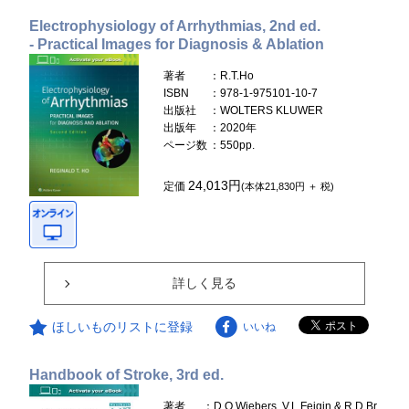
Electrophysiology of Arrhythmias, 2nd ed.
- Practical Images for Diagnosis & Ablation
著者
：R.T.Ho
ISBN
：978-1-975101-10-7
出版社
：WOLTERS KLUWER
出版年
：2020年
ページ数
：550pp.
24,013円
定価
(本体21,830円 ＋ 税)
詳しく見る
ほしいものリストに登録
いいね
Handbook of Stroke, 3rd ed.
著者
：D.O.Wiebers, V.L.Feigin & R.D.Br