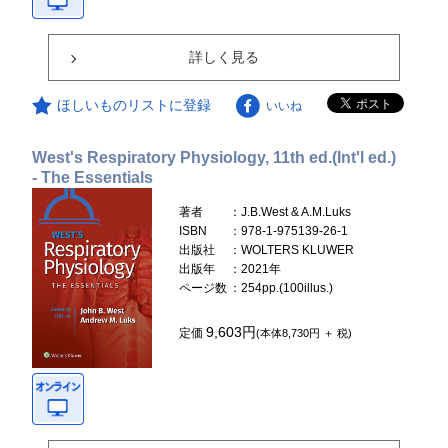
詳しく見る
ほしいものリストに登録
いいね
West's Respiratory Physiology, 11th ed.(Int'l ed.)
- The Essentials
著者
：J.B.West & A.M.Luks
ISBN
：978-1-975139-26-1
出版社
：WOLTERS KLUWER
出版年
：2021年
ページ数
：254pp.(100illus.)
9,603円
定価
(本体8,730円 ＋ 税)