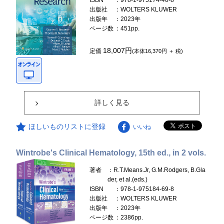
ISBN
：978-1-975174-40-8
出版社
：WOLTERS KLUWER
出版年
：2023年
ページ数
：451pp.
18,007円
定価
(本体16,370円 ＋ 税)
詳しく見る
ほしいものリストに登録
いいね
Wintrobe's Clinical Hematology, 15th ed., in 2 vols.
著者
：R.T.Means.Jr, G.M.Rodgers, B.Gla
der, et al.(eds.)
ISBN
：978-1-975184-69-8
出版社
：WOLTERS KLUWER
出版年
：2023年
ページ数
：2386pp.