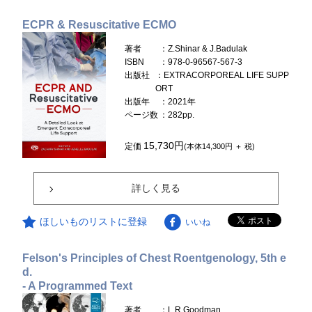
ECPR & Resuscitative ECMO
著者
：Z.Shinar & J.Badulak
ISBN
：978-0-96567-567-3
出版社
：EXTRACORPOREAL LIFE SUPP
ORT
出版年
：2021年
ページ数
：282pp.
15,730円
定価
(本体14,300円 ＋ 税)
詳しく見る
ほしいものリストに登録
いいね
Felson's Principles of Chest Roentgenology, 5th e
d.
- A Programmed Text
著者
：L.R.Goodman