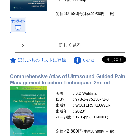
32,593円
定価
(本体29,630円 ＋ 税)
詳しく見る
ほしいものリストに登録
いいね
Comprehensive Atlas of Ultrasound-Guided Pain
Management Injection Techniques, 2nd ed.
著者
：S.D.Waldman
ISBN
：978-1-975136-71-0
出版社
：WOLTERS KLUWER
出版年
：2020年
ページ数
：1205pp.(1314illus.)
42,889円
定価
(本体38,990円 ＋ 税)