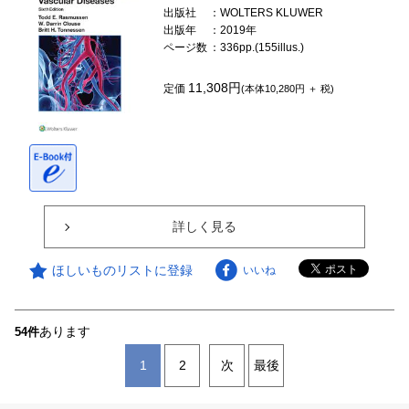
出版社
：WOLTERS KLUWER
出版年
：2019年
ページ数
：336pp.(155illus.)
11,308円
定価
(本体10,280円 ＋ 税)
詳しく見る
ほしいものリストに登録
いいね
あります
54件
1
2
次
最後