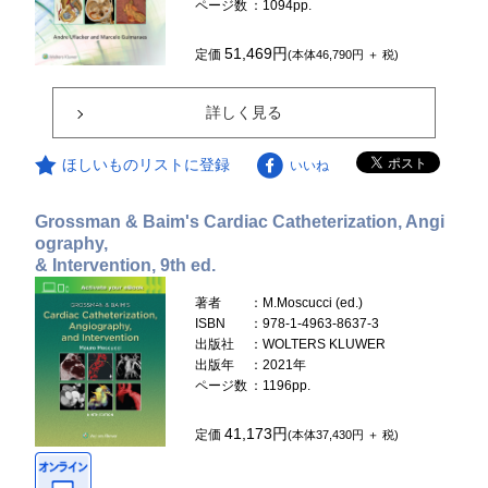
ページ数
：1094pp.
51,469円
定価
(本体46,790円 ＋ 税)
詳しく見る
ほしいものリストに登録
いいね
Grossman & Baim's Cardiac Catheterization, Angi
ography,
& Intervention, 9th ed.
著者
：M.Moscucci (ed.)
ISBN
：978-1-4963-8637-3
出版社
：WOLTERS KLUWER
出版年
：2021年
ページ数
：1196pp.
41,173円
定価
(本体37,430円 ＋ 税)