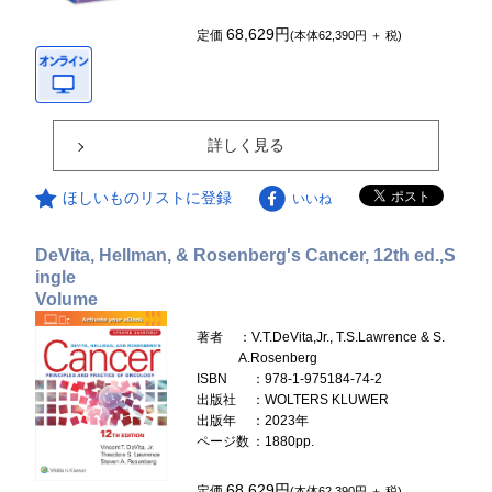
68,629円
定価
(本体62,390円 ＋ 税)
詳しく見る
ほしいものリストに登録
いいね
DeVita, Hellman, & Rosenberg's Cancer, 12th ed.,S
ingle
Volume
著者
：V.T.DeVita,Jr., T.S.Lawrence & S.
A.Rosenberg
ISBN
：978-1-975184-74-2
出版社
：WOLTERS KLUWER
出版年
：2023年
ページ数
：1880pp.
68,629円
定価
(本体62,390円 ＋ 税)