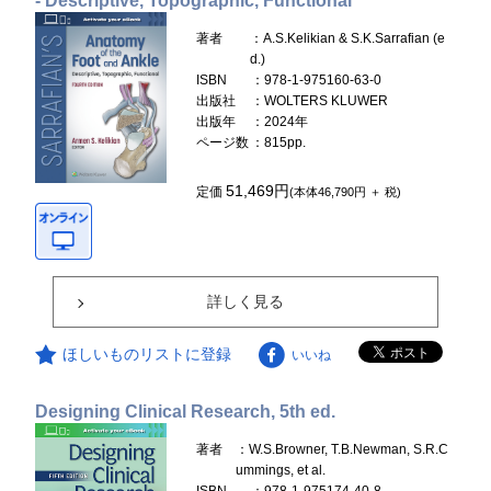
- Descriptive, Topographic, Functional
著者
：A.S.Kelikian & S.K.Sarrafian (e
d.)
ISBN
：978-1-975160-63-0
出版社
：WOLTERS KLUWER
出版年
：2024年
ページ数
：815pp.
51,469円
定価
(本体46,790円 ＋ 税)
詳しく見る
ほしいものリストに登録
いいね
Designing Clinical Research, 5th ed.
著者
：W.S.Browner, T.B.Newman, S.R.C
ummings, et al.