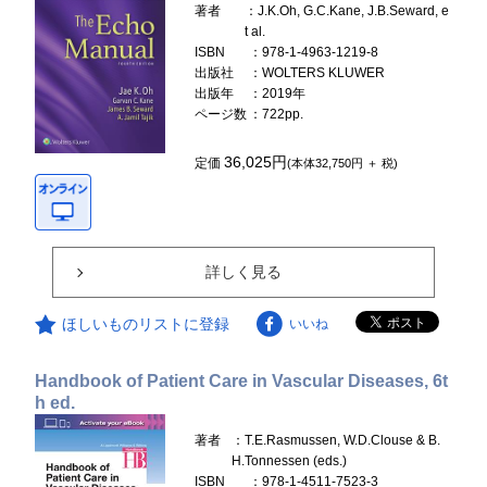
著者
：J.K.Oh, G.C.Kane, J.B.Seward, e
t al.
ISBN
：978-1-4963-1219-8
出版社
：WOLTERS KLUWER
出版年
：2019年
ページ数
：722pp.
36,025円
定価
(本体32,750円 ＋ 税)
詳しく見る
ほしいものリストに登録
いいね
Handbook of Patient Care in Vascular Diseases, 6t
h ed.
著者
：T.E.Rasmussen, W.D.Clouse & B.
H.Tonnessen (eds.)
ISBN
：978-1-4511-7523-3