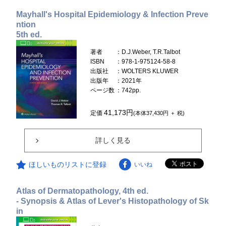
Mayhall's Hospital Epidemiology & Infection Preve
ntion
5th ed.
著者
：D.J.Weber, T.R.Talbot
ISBN
：978-1-975124-58-8
出版社
：WOLTERS KLUWER
出版年
：2021年
ページ数
：742pp.
41,173円
定価
(本体37,430円 ＋ 税)
詳しく見る
ほしいものリストに登録
いいね
Atlas of Dermatopathology, 4th ed.
- Synopsis & Atlas of Lever's Histopathology of Sk
in