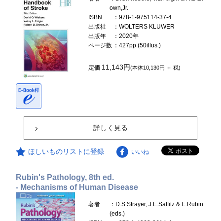
own,Jr.
ISBN
：978-1-975114-37-4
出版社
：WOLTERS KLUWER
出版年
：2020年
ページ数
：427pp.(50illus.)
11,143円
定価
(本体10,130円 ＋ 税)
詳しく見る
ほしいものリストに登録
いいね
Rubin's Pathology, 8th ed.
- Mechanisms of Human Disease
著者
：D.S.Strayer, J.E.Saffitz & E.Rubin
(eds.)