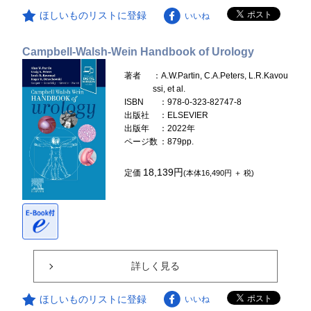
ほしいものリストに登録
いいね
Campbell-Walsh-Wein Handbook of Urology
著者
：A.W.Partin, C.A.Peters, L.R.Kavou
ssi, et al.
ISBN
：978-0-323-82747-8
出版社
：ELSEVIER
出版年
：2022年
ページ数
：879pp.
18,139円
定価
(本体16,490円 ＋ 税)
詳しく見る
ほしいものリストに登録
いいね