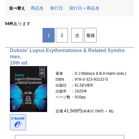
商品名
発行日
発行日＋商品名
並べ替え
あります
54件
1
2
次
最後
Dubois' Lupus Erythematosus & Related Syndro
mes,
10th ed.
著者
：D.J.Wallace & B.H.Hahn (eds.)
ISBN
：978-0-323-93232-5
出版社
：ELSEVIER
出版年
：2025年
ページ数
：910pp.
41,569円
定価
(本体37,790円 ＋ 税)