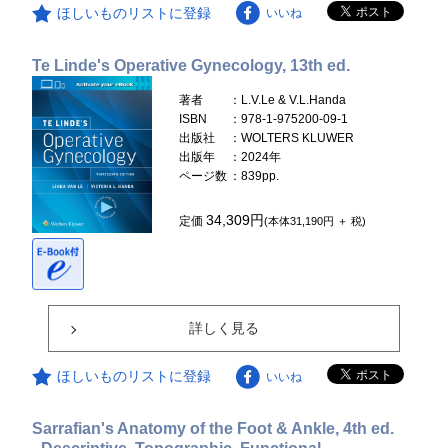
ほしいものリストに登録
いいね
Te Linde's Operative Gynecology, 13th ed.
著者
：L.V.Le & V.L.Handa
ISBN
：978-1-975200-09-1
出版社
：WOLTERS KLUWER
出版年
：2024年
ページ数
：839pp.
34,309円
定価
(本体31,190円 ＋ 税)
詳しく見る
ほしいものリストに登録
いいね
Sarrafian's Anatomy of the Foot & Ankle, 4th ed.