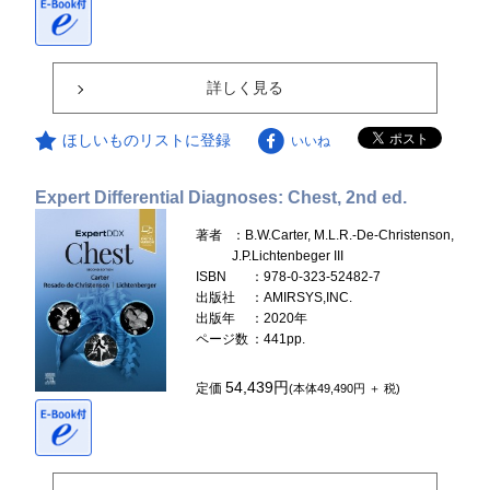
詳しく見る
ほしいものリストに登録
いいね
Expert Differential Diagnoses: Chest, 2nd ed.
著者
：B.W.Carter, M.L.R.-De-Christenson,
J.P.Lichtenbeger III
ISBN
：978-0-323-52482-7
出版社
：AMIRSYS,INC.
出版年
：2020年
ページ数
：441pp.
54,439円
定価
(本体49,490円 ＋ 税)