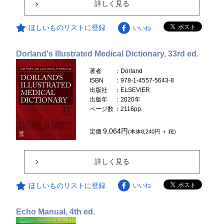
詳しく見る
ほしいものリストに登録
いいね
Dorland's Illustrated Medical Dictionary, 33rd ed.
著者
：Dorland
ISBN
：978-1-4557-5643-8
出版社
：ELSEVIER
出版年
：2020年
ページ数
：2116pp.
9,064円
定価
(本体8,240円 ＋ 税)
詳しく見る
ほしいものリストに登録
いいね
Echo Manual, 4th ed.