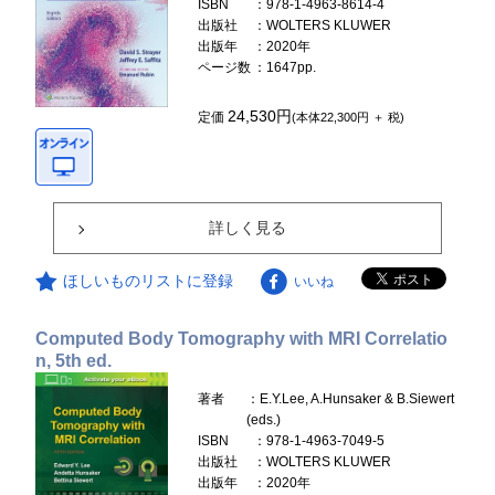
ISBN
：978-1-4963-8614-4
出版社
：WOLTERS KLUWER
出版年
：2020年
ページ数
：1647pp.
24,530円
定価
(本体22,300円 ＋ 税)
詳しく見る
ほしいものリストに登録
いいね
Computed Body Tomography with MRI Correlatio
n, 5th ed.
著者
：E.Y.Lee, A.Hunsaker & B.Siewert
(eds.)
ISBN
：978-1-4963-7049-5
出版社
：WOLTERS KLUWER
出版年
：2020年