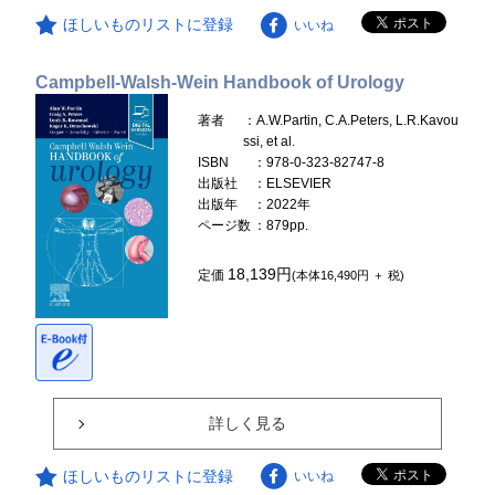
ほしいものリストに登録
いいね
Campbell-Walsh-Wein Handbook of Urology
著者
：A.W.Partin, C.A.Peters, L.R.Kavou
ssi, et al.
ISBN
：978-0-323-82747-8
出版社
：ELSEVIER
出版年
：2022年
ページ数
：879pp.
18,139円
定価
(本体16,490円 ＋ 税)
詳しく見る
ほしいものリストに登録
いいね