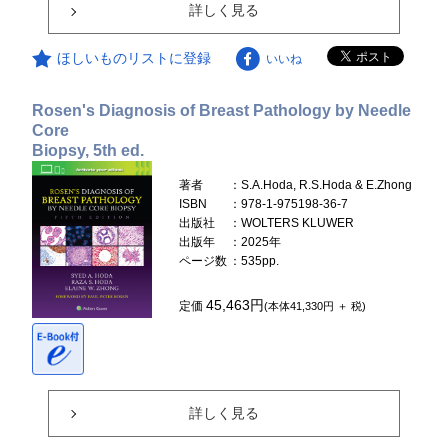
詳しく見る
ほしいものリストに登録
いいね
Rosen's Diagnosis of Breast Pathology by Needle
Core
Biopsy, 5th ed.
著者
：S.A.Hoda, R.S.Hoda & E.Zhong
ISBN
：978-1-975198-36-7
出版社
：WOLTERS KLUWER
出版年
：2025年
ページ数
：535pp.
45,463円
定価
(本体41,330円 ＋ 税)
詳しく見る