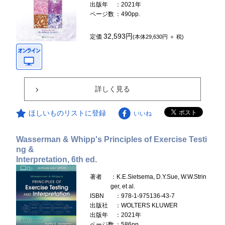
出版年
：2021年
ページ数
：490pp.
32,593円
定価
(本体29,630円 ＋ 税)
詳しく見る
ほしいものリストに登録
いいね
Wasserman & Whipp's Principles of Exercise Testi
ng &
Interpretation, 6th ed.
著者
：K.E.Sietsema, D.Y.Sue, W.W.Strin
ger, et al.
ISBN
：978-1-975136-43-7
出版社
：WOLTERS KLUWER
出版年
：2021年
ページ数
：586pp.