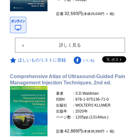
32,593円
定価
(本体29,630円 ＋ 税)
詳しく見る
ほしいものリストに登録
いいね
Comprehensive Atlas of Ultrasound-Guided Pain
Management Injection Techniques, 2nd ed.
著者
：S.D.Waldman
ISBN
：978-1-975136-71-0
出版社
：WOLTERS KLUWER
出版年
：2020年
ページ数
：1205pp.(1314illus.)
42,889円
定価
(本体38,990円 ＋ 税)