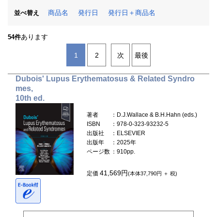
商品名
発行日
発行日＋商品名
並べ替え
あります
54件
1
2
次
最後
Dubois' Lupus Erythematosus & Related Syndro
mes,
10th ed.
著者
：D.J.Wallace & B.H.Hahn (eds.)
ISBN
：978-0-323-93232-5
出版社
：ELSEVIER
出版年
：2025年
ページ数
：910pp.
41,569円
定価
(本体37,790円 ＋ 税)