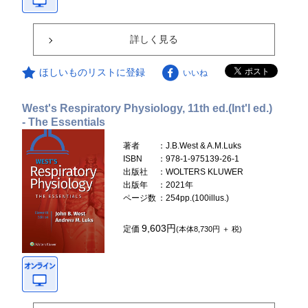
詳しく見る
ほしいものリストに登録
いいね
West's Respiratory Physiology, 11th ed.(Int'l ed.)
- The Essentials
著者
：J.B.West & A.M.Luks
ISBN
：978-1-975139-26-1
出版社
：WOLTERS KLUWER
出版年
：2021年
ページ数
：254pp.(100illus.)
9,603円
定価
(本体8,730円 ＋ 税)