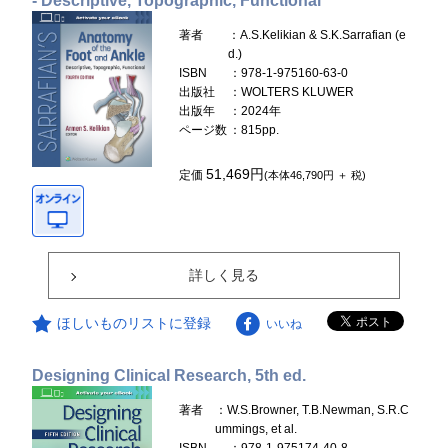
- Descriptive, Topographic, Functional
著者
：A.S.Kelikian & S.K.Sarrafian (e
d.)
ISBN
：978-1-975160-63-0
出版社
：WOLTERS KLUWER
出版年
：2024年
ページ数
：815pp.
51,469円
定価
(本体46,790円 ＋ 税)
詳しく見る
ほしいものリストに登録
いいね
Designing Clinical Research, 5th ed.
著者
：W.S.Browner, T.B.Newman, S.R.C
ummings, et al.