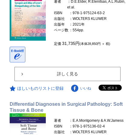
著者
：D.E.Elder, R.Elenitsas, A.L.Rubin,
et al.
ISBN
：978-1-975124-63-2
出版社
：WOLTERS KLUWER
出版年
：2021年
ページ数
：554pp.
31,735円
定価
(本体28,850円 ＋ 税)
詳しく見る
ほしいものリストに登録
いいね
Differential Diagnoses in Surgical Pathology: Soft
Tissue & Bone
著者
：E.A.Montgomery & A.W.Jamess
ISBN
：978-1-975136-02-4
出版社
：WOLTERS KLUWER