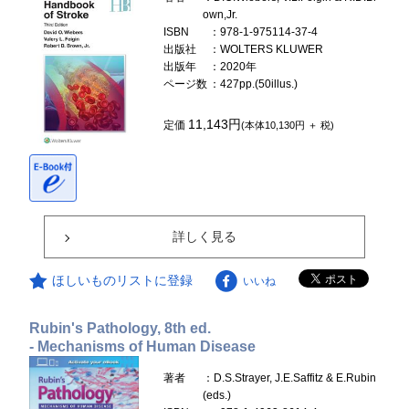
own,Jr.
ISBN
：978-1-975114-37-4
出版社
：WOLTERS KLUWER
出版年
：2020年
ページ数
：427pp.(50illus.)
11,143円
定価
(本体10,130円 ＋ 税)
詳しく見る
ほしいものリストに登録
いいね
Rubin's Pathology, 8th ed.
- Mechanisms of Human Disease
著者
：D.S.Strayer, J.E.Saffitz & E.Rubin
(eds.)