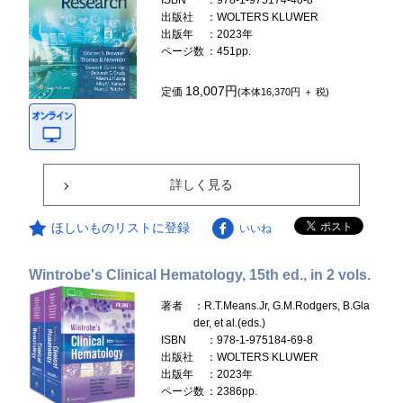
ISBN
：978-1-975174-40-8
出版社
：WOLTERS KLUWER
出版年
：2023年
ページ数
：451pp.
18,007円
定価
(本体16,370円 ＋ 税)
詳しく見る
ほしいものリストに登録
いいね
Wintrobe's Clinical Hematology, 15th ed., in 2 vols.
著者
：R.T.Means.Jr, G.M.Rodgers, B.Gla
der, et al.(eds.)
ISBN
：978-1-975184-69-8
出版社
：WOLTERS KLUWER
出版年
：2023年
ページ数
：2386pp.