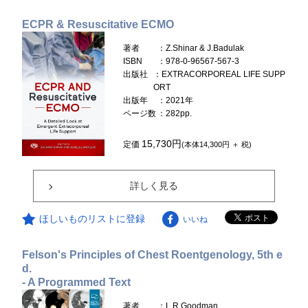
ECPR & Resuscitative ECMO
著者
：Z.Shinar & J.Badulak
ISBN
：978-0-96567-567-3
出版社
：EXTRACORPOREAL LIFE SUPP
ORT
出版年
：2021年
ページ数
：282pp.
15,730円
定価
(本体14,300円 ＋ 税)
詳しく見る
ほしいものリストに登録
いいね
Felson's Principles of Chest Roentgenology, 5th e
d.
- A Programmed Text
著者
：L.R.Goodman