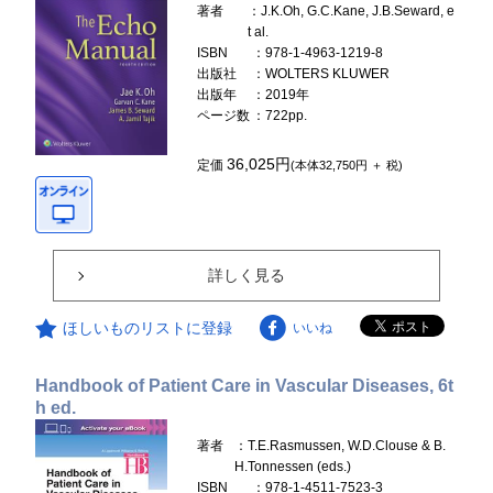
著者
：J.K.Oh, G.C.Kane, J.B.Seward, e
t al.
ISBN
：978-1-4963-1219-8
出版社
：WOLTERS KLUWER
出版年
：2019年
ページ数
：722pp.
36,025円
定価
(本体32,750円 ＋ 税)
詳しく見る
ほしいものリストに登録
いいね
Handbook of Patient Care in Vascular Diseases, 6t
h ed.
著者
：T.E.Rasmussen, W.D.Clouse & B.
H.Tonnessen (eds.)
ISBN
：978-1-4511-7523-3