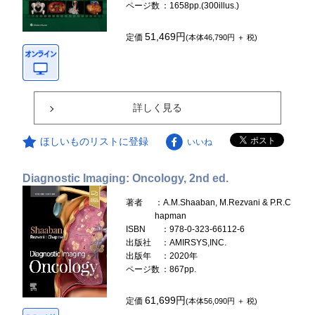
ページ数
：1658pp.(300illus.)
51,469円
定価
(本体46,790円 ＋ 税)
詳しく見る
ほしいものリストに登録
いいね
Diagnostic Imaging: Oncology, 2nd ed.
著者
：A.M.Shaaban, M.Rezvani & P.R.C
hapman
ISBN
：978-0-323-66112-6
出版社
：AMIRSYS,INC.
出版年
：2020年
ページ数
：867pp.
61,699円
定価
(本体56,090円 ＋ 税)