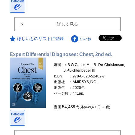
詳しく見る
ほしいものリストに登録
いいね
Expert Differential Diagnoses: Chest, 2nd ed.
著者
：B.W.Carter, M.L.R.-De-Christenson,
J.P.Lichtenbeger III
ISBN
：978-0-323-52482-7
出版社
：AMIRSYS,INC.
出版年
：2020年
ページ数
：441pp.
54,439円
定価
(本体49,490円 ＋ 税)