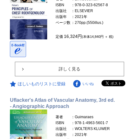
ISBN
：978-0-323-62567-8
出版社
：ELSEVIER
出版年
：2021年
ページ数
：270pp.(550illus.)
16,324円
定価
(本体14,840円 ＋ 税)
詳しく見る
ほしいものリストに登録
いいね
Uflacker's Atlas of Vascular Anatomy, 3rd ed.
- Angiographic Approach
著者
：Guimaraes
ISBN
：978-1-4963-5601-7
出版社
：WOLTERS KLUWER
出版年
：2021年