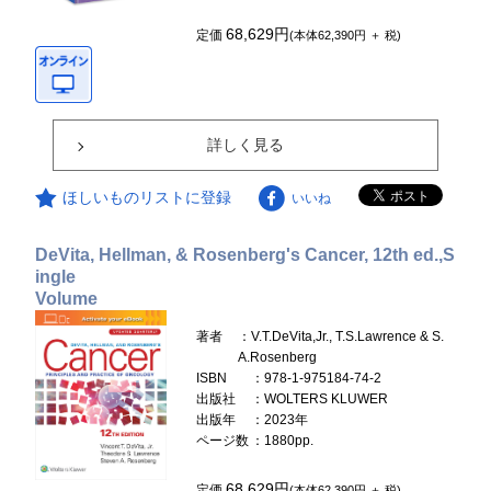
68,629円
定価
(本体62,390円 ＋ 税)
詳しく見る
ほしいものリストに登録
いいね
DeVita, Hellman, & Rosenberg's Cancer, 12th ed.,S
ingle
Volume
著者
：V.T.DeVita,Jr., T.S.Lawrence & S.
A.Rosenberg
ISBN
：978-1-975184-74-2
出版社
：WOLTERS KLUWER
出版年
：2023年
ページ数
：1880pp.
68,629円
定価
(本体62,390円 ＋ 税)