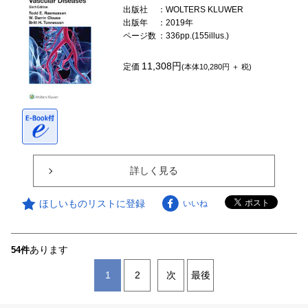
出版社
：WOLTERS KLUWER
出版年
：2019年
ページ数
：336pp.(155illus.)
11,308円
定価
(本体10,280円 ＋ 税)
詳しく見る
ほしいものリストに登録
いいね
あります
54件
1
2
次
最後