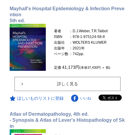
Mayhall's Hospital Epidemiology & Infection Preve
ntion
5th ed.
著者
：D.J.Weber, T.R.Talbot
ISBN
：978-1-975124-58-8
出版社
：WOLTERS KLUWER
出版年
：2021年
ページ数
：742pp.
41,173円
定価
(本体37,430円 ＋ 税)
詳しく見る
ほしいものリストに登録
いいね
Atlas of Dermatopathology, 4th ed.
- Synopsis & Atlas of Lever's Histopathology of Sk
in