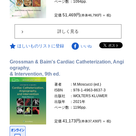
ページ数
：1094pp.
51,469円
定価
(本体46,790円 ＋ 税)
詳しく見る
ほしいものリストに登録
いいね
Grossman & Baim's Cardiac Catheterization, Angi
ography,
& Intervention, 9th ed.
著者
：M.Moscucci (ed.)
ISBN
：978-1-4963-8637-3
出版社
：WOLTERS KLUWER
出版年
：2021年
ページ数
：1196pp.
41,173円
定価
(本体37,430円 ＋ 税)