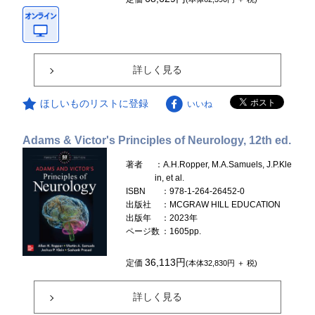
詳しく見る
ほしいものリストに登録
いいね
Adams & Victor's Principles of Neurology, 12th ed.
著者
：A.H.Ropper, M.A.Samuels, J.P.Kle
in, et al.
ISBN
：978-1-264-26452-0
出版社
：MCGRAW HILL EDUCATION
出版年
：2023年
ページ数
：1605pp.
36,113円
定価
(本体32,830円 ＋ 税)
詳しく見る