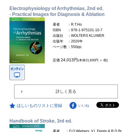
Electrophysiology of Arrhythmias, 2nd ed.
- Practical Images for Diagnosis & Ablation
著者
：R.T.Ho
ISBN
：978-1-975101-10-7
出版社
：WOLTERS KLUWER
出版年
：2020年
ページ数
：550pp.
24,013円
定価
(本体21,830円 ＋ 税)
詳しく見る
ほしいものリストに登録
いいね
Handbook of Stroke, 3rd ed.
著者
：D.O.Wiebers, V.L.Feigin & R.D.Br