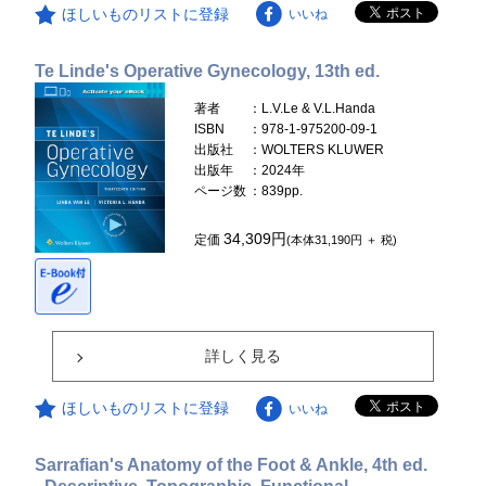
ほしいものリストに登録
いいね
Te Linde's Operative Gynecology, 13th ed.
著者
：L.V.Le & V.L.Handa
ISBN
：978-1-975200-09-1
出版社
：WOLTERS KLUWER
出版年
：2024年
ページ数
：839pp.
34,309円
定価
(本体31,190円 ＋ 税)
詳しく見る
ほしいものリストに登録
いいね
Sarrafian's Anatomy of the Foot & Ankle, 4th ed.